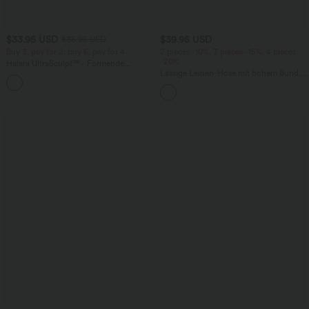
$33.95 USD
$39.95 USD
$36.95 USD
Buy 3, pay for 2; buy 6, pay for 4
2 pieces -10%, 3 pieces -15%, 4 pieces
-20%
Halara UltraSculpt™ - Formende
Workout-Leggings mit hohem Bund,
Lässige Leinen-Hose mit hohem Bund,
+17
Seitentaschen und Bauchkontrolle
Kordelzug, weitem Bein und Taschen