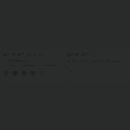
$52.95 USD
$67.95 USD
$61.95 USD
limited time sale
Ärmelloser Jumpsuit mit U-Boot-
Ausschnitt, Seitentaschen, seitlichen
Lässiger, rückenfreier Jumpsuit mit
Bindebändern, Streifen und InstantCool
Seitentaschen
- Easy Peezy Edition
+10