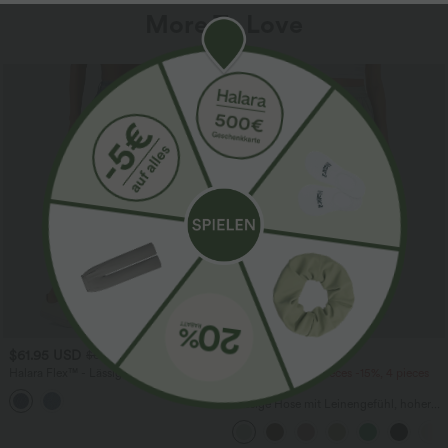
More To Love
SALE
$61.95 USD
$39.95 USD
$67.95 USD
Halara Flex™ - Lässige Ballon-Joggers
2 pieces -10%, 3 pieces -15%, 4 pieces
aus Denim mit mittelhohem Bund und
-20%
mehreren Taschen
Lässige Hose mit Leinengefühl, hoher
Taille, Kordelzug an der Seite und
weitem Bein