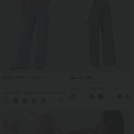
$61.95 USD
$44.95 USD
$64.95 USD
2 pieces -10%, 3 pieces -15%, 4 pieces
2 for €69, 3 for €99
-20%
Halara Flex™ plissierte dehnbare
Halara Flex™ Baggy Jeans Low Rise mit
Stoffhose mit hohem Bund,
Knopf und Reißverschluss, mehreren
Seitentaschen und geradem Bein
+5
Taschen, weitem Bein
SALE