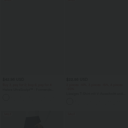
$42.95 USD
$22.95 USD
Buy 3, pay for 2; buy 6, pay for 4
2 pieces -10%, 3 pieces -15%, 4 pieces
-20%
Halara UltraSculpt™ - Formende
Workout-Leggings mit hohem Bund,
Lässiges T-Shirt mit V-Ausschnitt und
+13
Seitentaschen, Booty-Scrunch und
kurzen Ärmeln
Bauchkontrolle
SALE
SALE