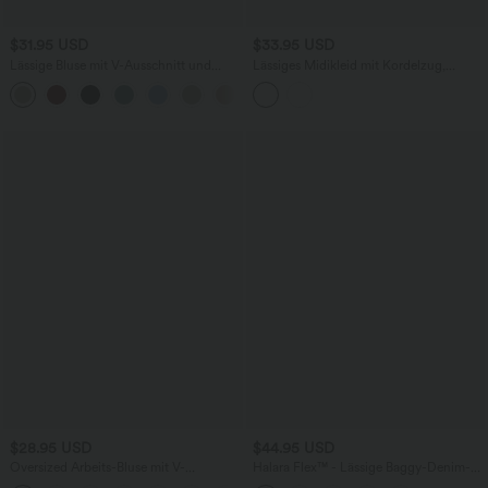
$31.95 USD
$33.95 USD
Lässige Bluse mit V-Ausschnitt und
Lässiges Midikleid mit Kordelzug,
kurzen Puffärmeln
Schlitz und geschwungenem Saum
$28.95 USD
$44.95 USD
Oversized Arbeits-Bluse mit V-
Halara Flex™ - Lässige Baggy-Denim-
Ausschnitt und kurzen Ärmeln -
Shorts mit hohem Crossover-Bund und