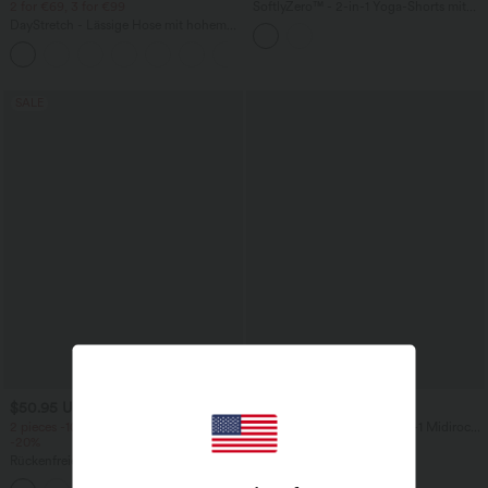
2 for €69, 3 for €99
SoftlyZero™ - 2-in-1 Yoga-Shorts mit
hohem Crossover-Bund, mehreren
DayStretch - Lässige Hose mit hohem
Taschen und Ösen - schnelltrocknend,
Bund, Seitentaschen und Barrel-Leg
7,6 cm
+5
SALE
$50.95 USD
$44.95 USD
2 pieces -10%, 3 pieces -15%, 4 pieces
Geraffter, figurbetonter 2-in-1 Midirock
-20%
aus Kunstleder mit hohem Bund und
abgerundetem Saum
Rückenfreies, gedrehtes Urlaubs-
Maxikleid mit Seitentaschen und Schlitz