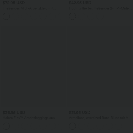
$72.95 USD
$42.95 USD
Fließendes Midi-Arbeitskleid mit
Hoch taillierter, fließender 2-in-1-Midi-
Seitentaschen, Fledermausärmeln und
Tanzrock mit Seitentasche
Bauchkontrolle
$36.95 USD
$31.95 USD
Halara Flex™ Arbeitsleggings aus
Ärmellose, oversized Büro-Bluse mit V-
elastischem Strick-Denim mit hohem
Ausschnitt - knitterfrei
+1
Bund und mehreren Taschen