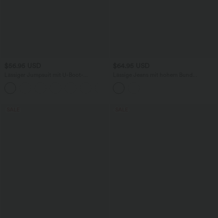
$56.95 USD
$64.95 USD
Lässiger Jumpsuit mit U-Boot-
Lässige Jeans mit hohem Bund
Ausschnitt, Seitentaschen, kurzen
mehreren Taschen und weitem Bein
Ärmeln und Kordelzug - Easy Peezy
Edition
SALE
SALE