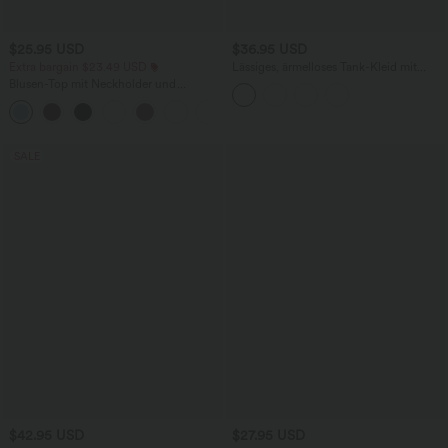
$25.95 USD
$36.95 USD
Extra bargain $23.49 USD
Lässiges, ärmelloses Tank-Kleid mit
Rundhalsausschnitt und Seitentaschen
Blusen-Top mit Neckholder und
Schlüssellochausschnitt, plissiert,
+3
ärmellos, abgerundeter Saum
SALE
$42.95 USD
$27.95 USD