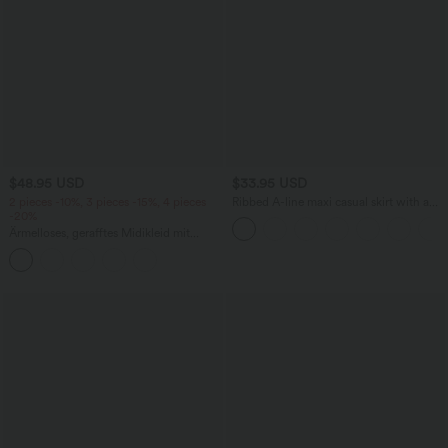
$48.95 USD
$33.95 USD
2 pieces -10%, 3 pieces -15%, 4 pieces
Ribbed A-line maxi casual skirt with a
-20%
high waistband and a slit at the hem.
Ärmelloses, gerafftes Midikleid mit
eckigem Ausschnitt, integriertem BH
und überkreuztem Rückendesign