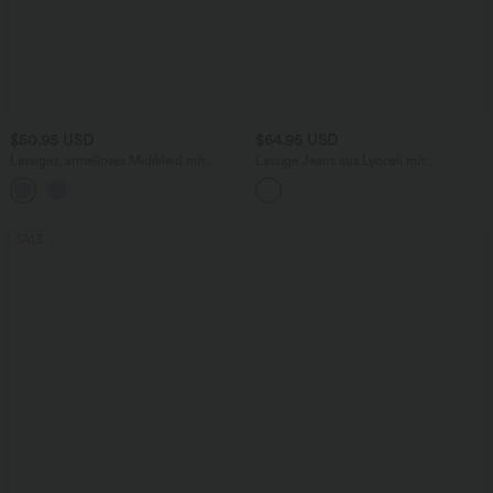
$50.95 USD
$64.95 USD
Lässiges, ärmelloses Midikleid mit
Lässige Jeans aus Lyocell mit
Rundhalsausschnitt, integriertem BH
mittelhohem Bund, mehreren Taschen
und Rüschensaum
und Kordelzug
SALE