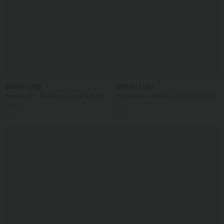
$67.95 USD
$33.95 USD
Breezeful™ - Ärmelloser Jumpsuit mit
DayStretch - Arbeits-Shorts mit hohem
Seitentaschen - schnelltrocknend, Easy
Bund, Seitentaschen und weitem Bein
Peezy Edition