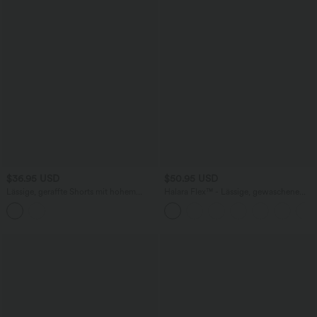
$36.95 USD
$50.95 USD
Lässige, geraffte Shorts mit hohem
Halara Flex™ - Lässige, gewaschene
Bund, mehreren Taschen und Poka-Dots
Bermuda-Shorts aus elastischem Strick-
- 7,6 cm
Denim mit hohem Bund, mehreren
Taschen und Rollsaum