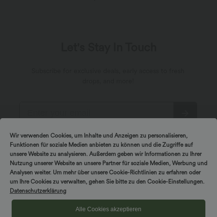
Let's Stay In Touch
Subscribe for exclusive deals, early access to fresh
drops, and more!
Wir verwenden Cookies, um Inhalte und Anzeigen zu personalisieren,
*By subscribing, you agree to receive marketing
Funktionen für soziale Medien anbieten zu können und die Zugriffe auf
communication from Halara by email. You can unsubscribe at
any point. By continuing, you agree with our
unsere Website zu analysieren. Außerdem geben wir Informationen zu Ihrer
Terms and Conditions
,
Privacy Policy
.
Nutzung unserer Website an unsere Partner für soziale Medien, Werbung und
Analysen weiter. Um mehr über unsere Cookie-Richtlinien zu erfahren oder
um Ihre Cookies zu verwalten, gehen Sie bitte zu den Cookie-Einstellungen.
Datenschutzerklärung
Alle Cookies akzeptieren