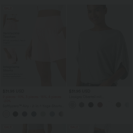
SALE
$31.95 USD
$31.95 USD
2 pieces -10%, 3 pieces -15%, 4 pieces
Lässiges Oberteil mit
-20%
Rundhalsausschnitt und
Fledermausärmeln
Softlyzero™ Airy - 2-in-1 Yoga-Shorts
mit superhohem Bund, mehreren
+23
Taschen und InstantCool - 17,78 cm
SALE
SALE