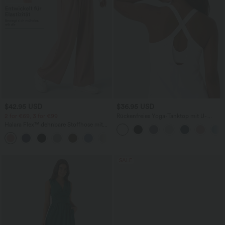
$42.95 USD
$36.95 USD
2 for €69, 3 for €99
Rückenfreies Yoga-Tanktop mit U-
Ausschnitt, überkreuzten Trägern und
Halara Flex™ dehnbare Stoffhose mit
abgerundetem Saum
hohem Bund, Waffelmuster,
+20
Seitentaschen und weitem Bein
SALE