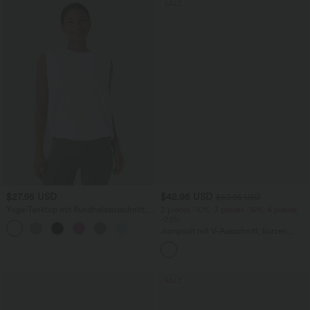
SALE
$27.95 USD
$42.95 USD
$50.95 USD
Yoga-Tanktop mit Rundhalsausschnitt,
2 pieces -10%, 3 pieces -15%, 4 pieces
Rüschen und InstantCool
-20%
+16
Jumpsuit mit V-Ausschnitt, kurzen
Ärmeln, plissierten Seitentaschen und
weitem Bein, fließendem Waffelmuster
SALE