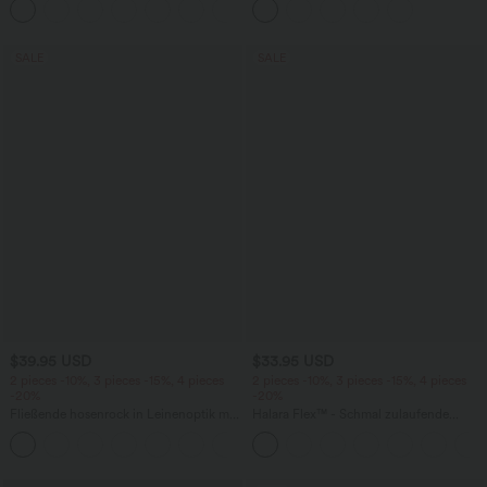
+1
knitterfrei
mehreren Taschen
SALE
SALE
$39.95 USD
$33.95 USD
2 pieces -10%, 3 pieces -15%, 4 pieces
2 pieces -10%, 3 pieces -15%, 4 pieces
-20%
-20%
Fließende hosenrock in Leinenoptik mit
Halara Flex™ - Schmal zulaufende
mittelhohem Bund, Seitentaschen und
Bürohose mit hohem Bund,
+1
weitem Bein
Seitentaschen und Waffelstoff