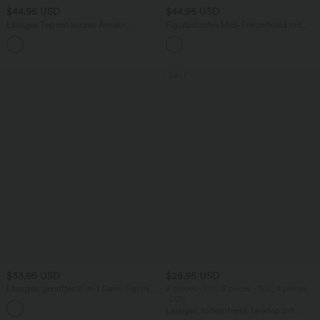
$44.95 USD
$44.95 USD
Lässiges Top mit kurzen Ärmeln,
Figurbetontes Midi-Freizeitkleid mit
integriertem BH, One-Shoulder-Design,
Schlitz, rückenfreiem Korsett mit
Polka-Dots und abgerundetem Saum
quadratischem Ausschnitt und Rüschen
SALE
$33.95 USD
$25.95 USD
Lässiges, gerafftes 2-in-1 Cami-Top mit
2 pieces -10%, 3 pieces -15%, 4 pieces
verstellbaren Trägern und integriertem
-20%
BH
Lässiges, rückenfreies Tanktop mit