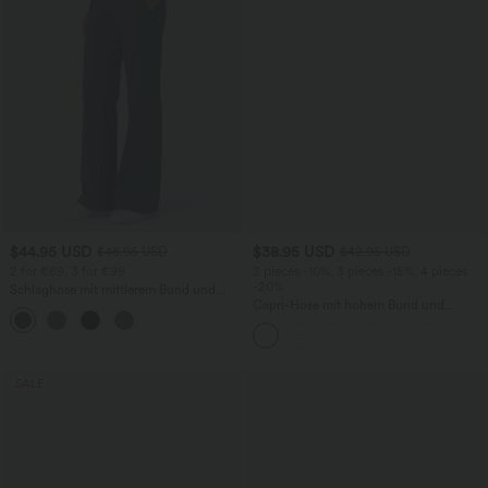
$44.95 USD
$38.95 USD
$48.95 USD
$42.95 USD
2 for €69, 3 for €99
2 pieces -10%, 3 pieces -15%, 4 pieces
-20%
Schlaghose mit mittlerem Bund und
seitlichen Reißverschlusstaschen
Capri-Hose mit hohem Bund und
+12
Seitentaschen - leinenähnliches Material
SALE