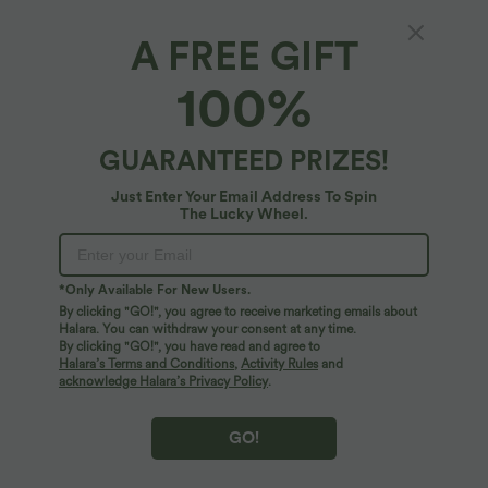
A FREE GIFT
100%
GUARANTEED PRIZES!
Just Enter Your Email Address To Spin
The Lucky Wheel.
Oops!
We can't seem to find the page you're looking for.
*Only Available For New Users.
By clicking "GO!", you agree to receive marketing emails about
Halara. You can withdraw your consent at any time.
By clicking "GO!", you have read and agree to
Shop More
Halara’s Terms and Conditions
,
Activity Rules
and
acknowledge Halara’s Privacy Policy
.
GO!