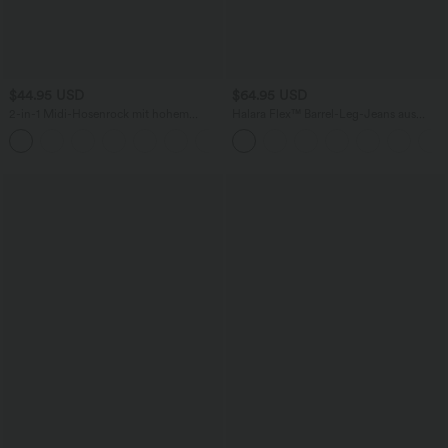
$44.95 USD
$64.95 USD
2-in-1 Midi-Hosenrock mit hohem
Halara Flex™ Barrel-Leg-Jeans aus
Bund, Seitentaschen, Kordelzug und
elastischem Strick-Denim mit niedrigem
+15
kontrastierendem Netz
Bund, Knopf, Reißverschluss und
mehreren Taschen