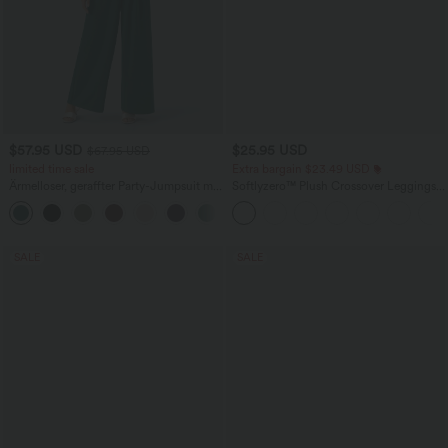
$57.95 USD
$25.95 USD
$67.95 USD
limited time sale
Extra bargain $23.49 USD
Ärmelloser, geraffter Party-Jumpsuit mit
Softlyzero™ Plush Crossover Leggings
V-Ausschnitt, Seitentaschen und
mit Taschen
+7
unsichtbarem Reißverschluss - pipi-
praktisch
SALE
SALE