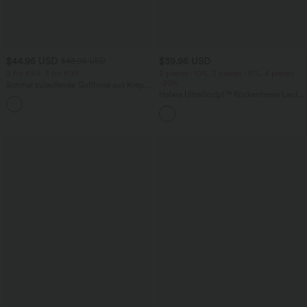
$44.95 USD
$39.95 USD
$48.95 USD
2 for €69, 3 for €99
2 pieces -10%, 3 pieces -15%, 4 pieces
-20%
Schmal zulaufende Golfhose aus Krepp
mit hohem Bund und Seitentaschen
Halara UltraSculpt™ Rückenfreies Lauf-
Tanktop mit U-Ausschnitt und
überkreuztem, abgerundetem Saum