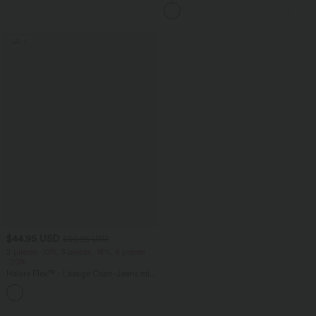
verstellbaren Trägern, gedrehtem
Rückendesign und Schnalle
SALE
$44.95 USD
$50.95 USD
2 pieces -10%, 3 pieces -15%, 4 pieces
-20%
Halara Flex™ - Lässige Capri-Jeans mit
hohem Bund, mehreren Taschen und
geschlitztem Saum - slim
loading...