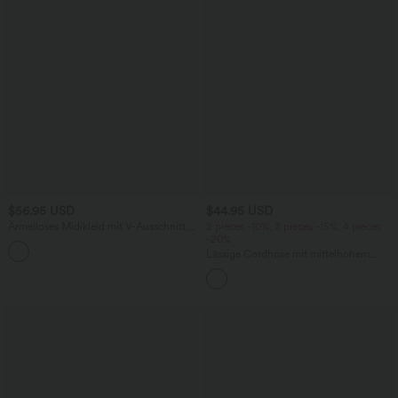
$56.95 USD
$44.95 USD
Ärmelloses Midikleid mit V-Ausschnitt,
2 pieces -10%, 3 pieces -15%, 4 pieces
Seitentaschen und Reißverschluss
-20%
Lässige Cordhose mit mittelhohem
Bund, Reißverschluss und Seitentaschen