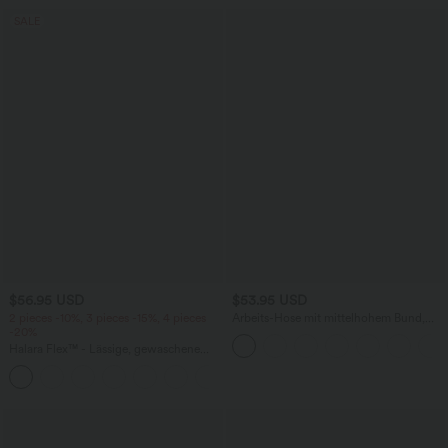
SALE
$56.95 USD
$53.95 USD
2 pieces -10%, 3 pieces -15%, 4 pieces
Arbeits-Hose mit mittelhohem Bund,
-20%
Seitentaschen und Barrel-Leg
Halara Flex™ - Lässige, gewaschene
Baggy-Jeans aus drapiertem Lyocell mit
mittelhohem Bund, mehreren Taschen
und weitem Bein