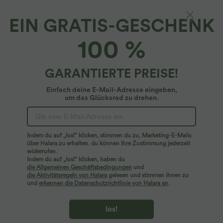
EIN GRATIS-GESCHENK
OneForm - Geraffte Yoga-Shorts mit hohem
100 %
Bund und nahtlosem Flow - 10,2 cm
5
(
2
)
GARANTIERTE PREISE!
$16.95 USD
Einfach deine E-Mail-Adresse eingeben,
um das Glücksrad zu drehen.
Indem du auf „los!“ klicken, stimmen du zu, Marketing-E-Mails
über Halara zu erhalten. du können Ihre Zustimmung jederzeit
widerrufen.
Indem du auf „los!“ klicken, haben du
die Allgemeinen Geschäftsbedingungen
und
die Aktivitätsregeln von Halara
gelesen und stimmen ihnen zu
und
erkennen die Datenschutzrichtlinie von Halara an
.
los!