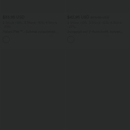
$33.95 USD
$42.95 USD
$50.95 USD
2 Stück -10%, 3 Stück -15%, 4 Stück
2 Stück -10%, 3 Stück -15%, 4 Stück
-20%
-20%
Halara Flex™ - Schmal zulaufende
Jumpsuit mit V-Ausschnitt, kurzen
Bürohose mit hohem Bund,
Ärmeln, plissierten Seitentaschen und
+8
Seitentaschen und Waffelstoff
weitem Bein, fließendem Waffelmuster