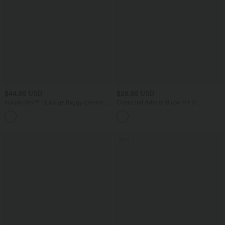
$44.95 USD
$28.95 USD
Halara Flex™ - Lässige Baggy-Denim-
Oversized Arbeits-Bluse mit V-
Shorts mit hohem Crossover-Bund und
Ausschnitt und kurzen Ärmeln -
mehreren Taschen
knitterfrei
Sale