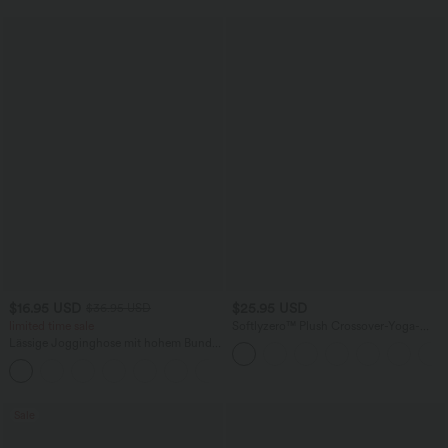
$16.95 USD
$25.95 USD
$36.95 USD
limited time sale
Softlyzero™ Plush Crossover-Yoga-
Shorts mit hohem Bund, Scrunch
Lässige Jogginghose mit hohem Bund,
Seitentaschen und Kordelzug
+8
Sale