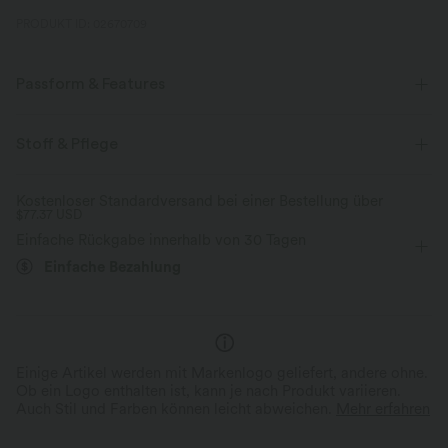
PRODUKT ID: 02670709
Passform & Features
flacher Bund
Yoga & Pilates
10 cm
Stoff & Pflege
mit hohem Bund
eng geschnitten
Vier-Wege-Stretch
Kostenloser Standardversand bei einer Bestellung über
$77.37 USD
Einfache Rückgabe innerhalb von 30 Tagen
Einfache Bezahlung
Einige Artikel werden mit Markenlogo geliefert, andere ohne.
Ob ein Logo enthalten ist, kann je nach Produkt variieren.
Auch Stil und Farben können leicht abweichen.
Mehr erfahren