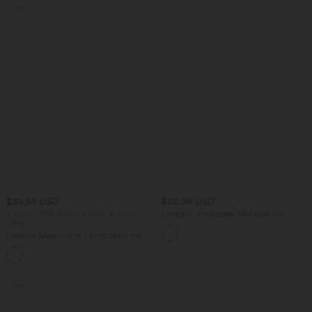
Sale
$39.95 USD
$50.95 USD
2 Stück -10%, 3 Stück -15%, 4 Stück
Lässiges, ärmelloses Midikleid mit
-20%
Rundhalsausschnitt, integriertem BH
und Rüschensaum
Lässiger Maxirock in Leinenoptik mit
hohem Bund und Kordelzug
Sale