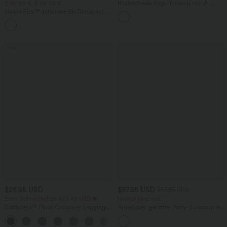
2 für 69 €, 3 für 99 €
Rückenfreies Yoga-Tanktop mit U-
Ausschnitt, überkreuzten Trägern und
Halara Flex™ dehnbare Stoffhose mit
abgerundetem Saum
hohem Bund, Waffelmuster,
+20
Seitentaschen und weitem Bein
Sale
$25.95 USD
$57.95 USD
$67.95 USD
Extra Schnäppchen $23.49 USD
limited time sale
Softlyzero™ Plush Crossover Leggings
Ärmelloser, geraffter Party-Jumpsuit mit
mit Taschen
V-Ausschnitt, Seitentaschen und
+16
unsichtbarem Reißverschluss - pipi-