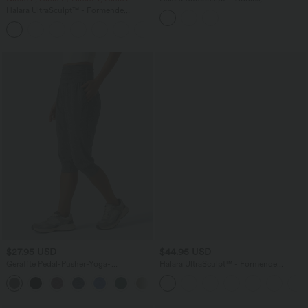
schnelltrocknendes, rückenfreies, kurzes
Halara UltraSculpt™ - Formende
Yoga-Tanktop – UPF 50+
Workout-Leggings mit hohem Bund,
+11
Seitentaschen und Bauchkontrolle - 12,7
cm
$27.95 USD
$44.95 USD
Geraffte Pedal-Pusher-Yoga-
Halara UltraSculpt™ - Formende
Jogginghose mit hohem Bund und
Workout-Shorts mit hohem Bund,
+4
Seitentaschen
Seitentaschen, Booty-Scrunch und
Bauchkontrolle - 12,7 cm