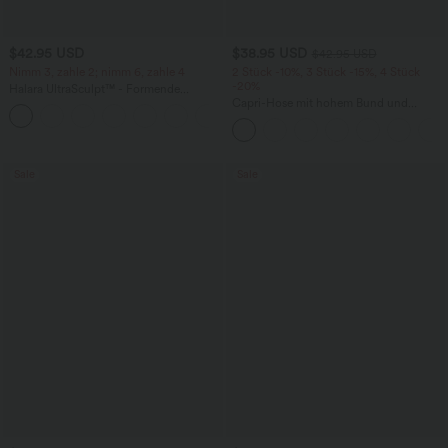
$42.95 USD
$38.95 USD
$42.95 USD
Nimm 3, zahle 2; nimm 6, zahle 4
2 Stück -10%, 3 Stück -15%, 4 Stück
-20%
Halara UltraSculpt™ - Formende
Workout-Leggings mit hohem Bund,
Capri-Hose mit hohem Bund und
+13
Seitentaschen, Booty-Scrunch und
Seitentaschen - leinenähnliches Material
Bauchkontrolle
Sale
Sale