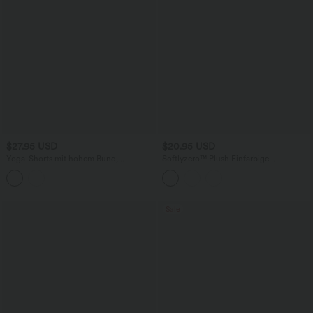
$27.95 USD
$20.95 USD
Yoga-Shorts mit hohem Bund,
Softlyzero™ Plush Einfarbige
Seitentaschen, Kordelzug und Streifen -
Crossover-Yoga-Bikershorts mit hohem
12,7 cm
Bund, 7,6 cm
Sale