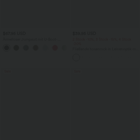
$67.95 USD
$39.95 USD
Ärmelloser Jumpsuit mit U-Boot-
2 Stück -10%, 3 Stück -15%, 4 Stück
Ausschnitt, Seitentaschen, seitlichen
-20%
+8
Bindebändern, Streifen und InstantCool
Fließende hosenrock in Leinenoptik mit
- Easy Peezy Edition
mittelhohem Bund, Seitentaschen und
weitem Bein
Sale
Sale