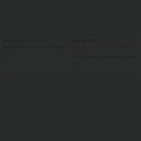
$61.95 USD
$39.95 USD
$67.95 USD
Halara Flex™ - Lässige Ballon-Joggers
2 Stück -10%, 3 Stück -15%, 4 Stück
aus Denim mit mittelhohem Bund und
-20%
mehreren Taschen
Lässige Hose mit Leinengefühl, hoher
Taille, Kordelzug an der Seite und
weitem Bein
Sale