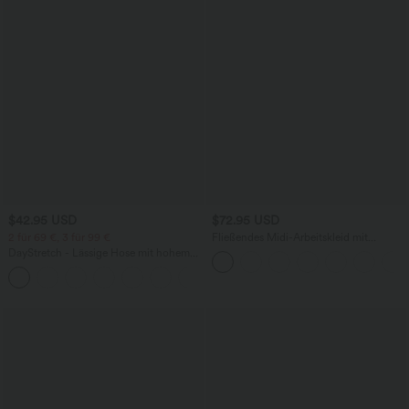
$42.95 USD
$72.95 USD
2 für 69 €, 3 für 99 €
Fließendes Midi-Arbeitskleid mit
Seitentaschen, Fledermausärmeln und
DayStretch - Lässige Hose mit hohem
Bauchkontrolle
Bund, Seitentaschen und Barrel-Leg
+5