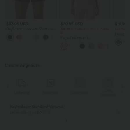
$33.95 USD
$20.95 USD
$16.95 
DayStretch - Arbeits-Shorts mit
Nimm 3, zahle 2; nimm 6, zahle
limited ti
hohem Bund, Seitentaschen und
4
Lässige 
+11
weitem Bein
Yoga-Tanktop mit
Bund, Se
Rundhalsausschnitt, Racerback
Kordelzu
und Rüschen
Unsere Angebote
Gratis
Lieferung
Rückgabe
Gutscheine
k
Geschenk
Kostenloser Standard-Versand
bei Bestellung ab $77 USD