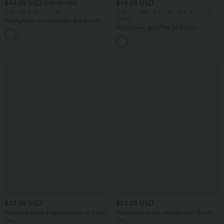
$44.95 USD
$48.95 USD
$48.95 USD
2 für 69 €, 3 für 99 €
2 Stück -10%, 3 Stück -15%, 4 Stück
-20%
Schlaghose mit mittlerem Bund und
seitlichen Reißverschlusstaschen
Ärmelloses, gerafftes Midikleid mit
+12
eckigem Ausschnitt, integriertem BH
und überkreuztem Rückendesign
$33.95 USD
$53.95 USD
Gerippter Maxi-Freizeitrock in A-Linie
Arbeits-Hose mit mittelhohem Bund,
mit hohem Bund und Schlitzsaum
Seitentaschen und Barrel-Leg