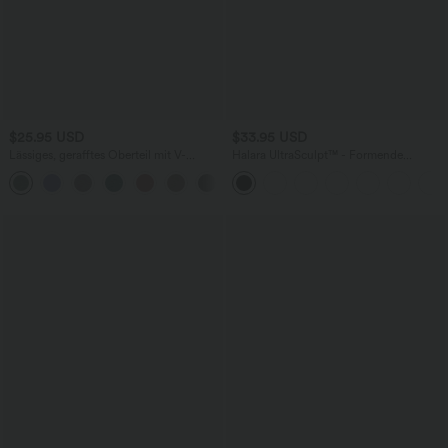
$25.95 USD
$33.95 USD
Lässiges, gerafftes Oberteil mit V-
Halara UltraSculpt™ - Formende
Ausschnitt und kurzen Ärmeln
Workout-Shorts mit hohe Bund,
+1
Seitentaschen und Bauchkontrolle - 17,8
cm