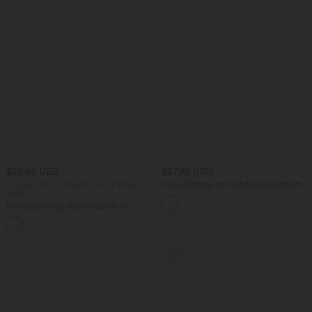
$25.95 USD
$27.95 USD
2 Stück -10%, 3 Stück -15%, 4 Stück
Yoga-Tanktop mit Rundhalsausschnitt,
-20%
Rüschen und InstantCool
Oversized Yoga-Sport-Top mit V-
Ausschnitt, kurzen Ärmeln und
+3
InstantCool - schnelltrocknend
Sale