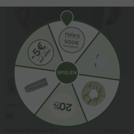
Farbe
Silent Storm
Wähle die Größe aus
(EU)
Größentabelle