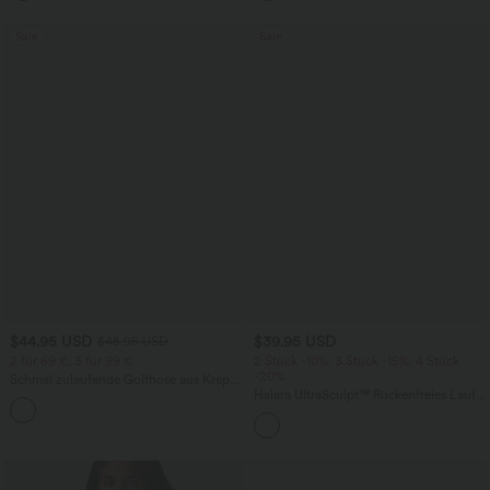
praktisch
Sale
Sale
$44.95 USD
$39.95 USD
$48.95 USD
2 für 69 €, 3 für 99 €
2 Stück -10%, 3 Stück -15%, 4 Stück
-20%
Schmal zulaufende Golfhose aus Krepp
mit hohem Bund und Seitentaschen
Halara UltraSculpt™ Rückenfreies Lauf-
Tanktop mit U-Ausschnitt und
überkreuztem, abgerundetem Saum