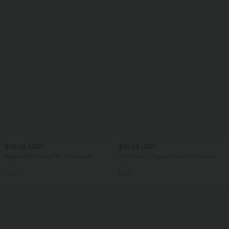
$36.95 USD
$16.95 USD
Halara UltraSculpt™ - Formende
OneForm - Yoga-Shorts mit hohem
Workout-Shorts mit hohem Bund,
Bund und nahtlosem Flow - 10,2 cm
+5
Seitentaschen, Booty-Scrunch und
Seitentaschen - Po-Lifting, 17,8 cm