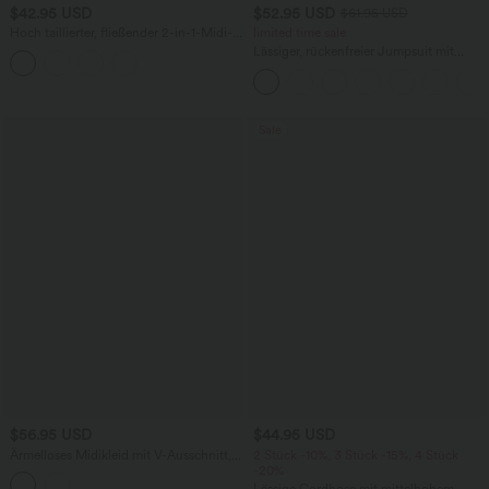
$42.95 USD
$52.95 USD
$61.95 USD
Hoch taillierter, fließender 2-in-1-Midi-
limited time sale
Tanzrock mit Seitentasche
Lässiger, rückenfreier Jumpsuit mit
Seitentaschen
Sale
$56.95 USD
$44.95 USD
Ärmelloses Midikleid mit V-Ausschnitt,
2 Stück -10%, 3 Stück -15%, 4 Stück
Seitentaschen und Reißverschluss
-20%
Lässige Cordhose mit mittelhohem