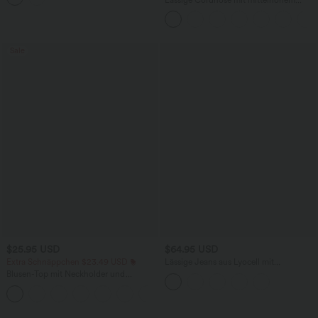
Bund, Reißverschluss und Seitentaschen
Sale
$25.95 USD
$64.95 USD
Extra Schnäppchen $23.49 USD
Lässige Jeans aus Lyocell mit
mittelhohem Bund, mehreren Taschen
Blusen-Top mit Neckholder und
und Kordelzug
Schlüssellochausschnitt, plissiert,
+3
ärmellos, abgerundeter Saum