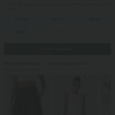
100%
der Kundinnen sagen, dass dieses Produkt größengerecht
ausfällt.
XS
(
32/34
)
S
(
34/36
)
M
(
38/40
)
L
(
42/44
)
XL
(
46
)
+ In den Warenkorb
Mehr zum Verlieben
Ähnliche Kleidungsstile