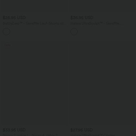
$25.95 USD
$36.95 USD
SoftlyZero™ - Geraffte Lauf-Shorts mit
Halara UltraSculpt™ - Geraffte,
hohem Bund und Bauchkontrolle -
formende Yoga-Shorts mit hohem
schnelltrocknend, 12,7 cm
Bund, Seitentaschen und
Bauchkontrolle - Po-Lifting, 17,8 cm
Sale
$33.95 USD
$27.95 USD
Nimm 2, zahle 1；Nimm 4, zahle 2
Halara UltraSculpt™ Cooles,