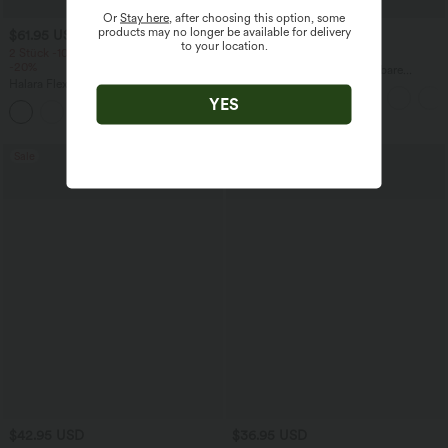
Or
Stay here
, after choosing this option, some
products may no longer be available for delivery
$61.95 USD
$44.95 USD
$64.95 USD
to your location.
2 Stück -10%, 3 Stück -15%, 4 Stück
2 für 69 €, 3 für 99 €
-20%
Halara Flex™ plissierte dehnbare
Halara Flex™ Baggy Jeans Low Rise mit
Stoffhose mit hohem Bund,
Knopf und Reißverschluss, mehreren
Seitentaschen und geradem Bein
YES
+5
Taschen, weitem Bein
Sale
$42.95 USD
$36.95 USD