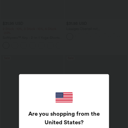
$31.95 USD
$31.95 USD
2 Stück -10%, 3 Stück -15%, 4 Stück
Lässiges Oberteil mit
-20%
Rundhalsausschnitt und
Fledermausärmeln
Softlyzero™ Airy - 2-in-1 Yoga-Shorts
mit superhohem Bund, mehreren
+23
Taschen und InstantCool - 17,78 cm
Sale
Sale
Are you shopping from the
United States
?