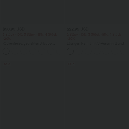
$50.95 USD
$22.95 USD
2 Stück -10%, 3 Stück -15%, 4 Stück
2 Stück -10%, 3 Stück -15%, 4 Stück
-20%
-20%
Rückenfreies, gedrehtes Urlaubs-
Lässiges T-Shirt mit V-Ausschnitt und
Maxikleid mit Seitentaschen und Schlitz
kurzen Ärmeln
+8
Sale
Sale