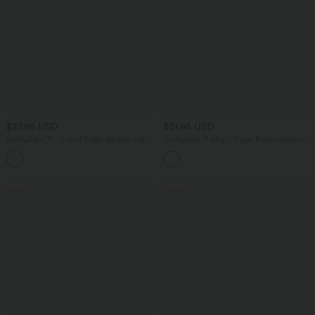
$27.95 USD
$31.95 USD
SoftlyZero™ - 2-in-1 Yoga-Shorts mit
Softlyzero™ Airy - Yoga-Bermudashorts
hohem Crossover-Bund, mehreren
mit hohem Bund, mehreren Taschen
Taschen und Ösen - schnelltrocknend,
und InstantCool
7,6 cm
Sale
Sale