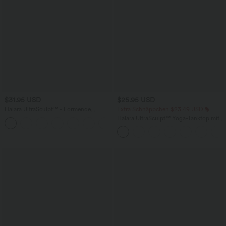
$31.95 USD
$25.95 USD
Halara UltraSculpt™ - Formende
Extra Schnäppchen $23.49 USD
Workout-Shorts mit hohem Bund,
Halara UltraSculpt™ Yoga-Tanktop mit
+4
Tasche und Bauchkontrolle - 22,9 cm
doppelten Trägern und gedrehtem
Rücken