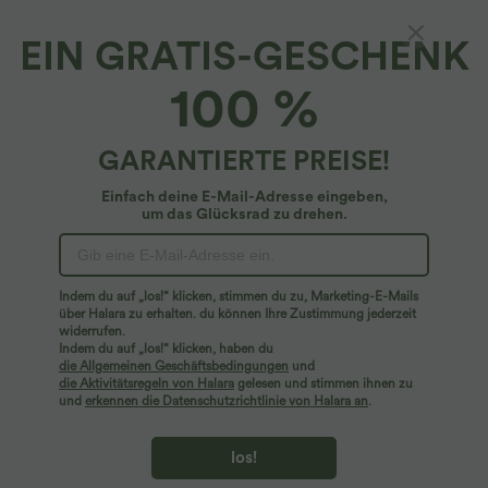
EIN GRATIS-GESCHENK
100 %
GARANTIERTE PREISE!
Einfach deine E-Mail-Adresse eingeben,
um das Glücksrad zu drehen.
Hoppla!
Wir können die von Ihnen gesuchte Seite nicht
Indem du auf „los!“ klicken, stimmen du zu, Marketing-E-Mails
finden.
über Halara zu erhalten. du können Ihre Zustimmung jederzeit
widerrufen.
Indem du auf „los!“ klicken, haben du
Mehr einkaufen
die Allgemeinen Geschäftsbedingungen
und
die Aktivitätsregeln von Halara
gelesen und stimmen ihnen zu
und
erkennen die Datenschutzrichtlinie von Halara an
.
los!