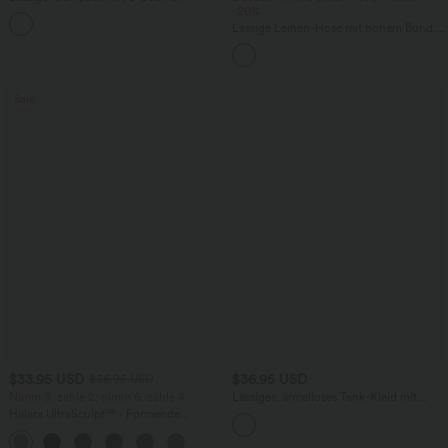
Ausschnitt, Seitentaschen, kurzen
-20%
Ärmeln und Kordelzug - Easy Peezy
Lässige Leinen-Hose mit hohem Bund,
Edition
Kordelzug, weitem Bein und Taschen
Sale
$33.95 USD
$36.95 USD
$36.95 USD
Nimm 3, zahle 2; nimm 6, zahle 4
Lässiges, ärmelloses Tank-Kleid mit
Rundhalsausschnitt und Seitentaschen
Halara UltraSculpt™ - Formende
Workout-Leggings mit hohem Bund,
+17
Seitentaschen und Bauchkontrolle