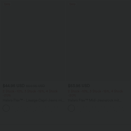
Sale
Sale
$44.95 USD
$53.95 USD
$50.95 USD
2 Stück -10%, 3 Stück -15%, 4 Stück
2 Stück -10%, 3 Stück -15%, 4 Stück
-20%
-20%
Halara Flex™ - Lässige Capri-Jeans mit
Halara Flex™ Midi-Jeansrock mit
hohem Bund, mehreren Taschen und
hohem Bund, mehreren Taschen und
geschlitztem Saum - slim
legerem Schnitt, figurbetonter,
verwaschener Rock
wird geladen...