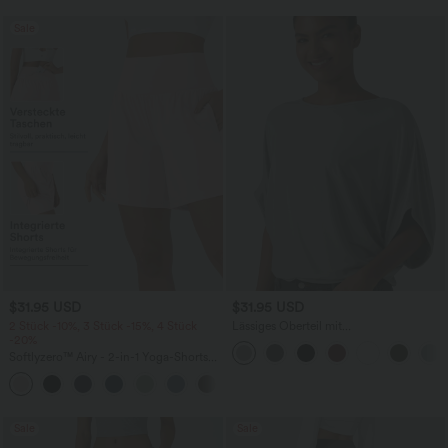
Sale
$31.95 USD
$31.95 USD
2 Stück -10%, 3 Stück -15%, 4 Stück
Lässiges Oberteil mit
-20%
Rundhalsausschnitt und
Fledermausärmeln
Softlyzero™ Airy - 2-in-1 Yoga-Shorts
mit superhohem Bund, mehreren
+23
Taschen und InstantCool - 17,78 cm
Sale
Sale