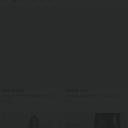
$36.95 USD
$33.95 USD
Halara Flex™ Arbeitsleggings aus
Lässiges, gerafftes 2-in-1 Cami-Top mit
elastischem Strick-Denim mit hohem
verstellbaren Trägern und integriertem
+1
Bund und mehreren Taschen
BH