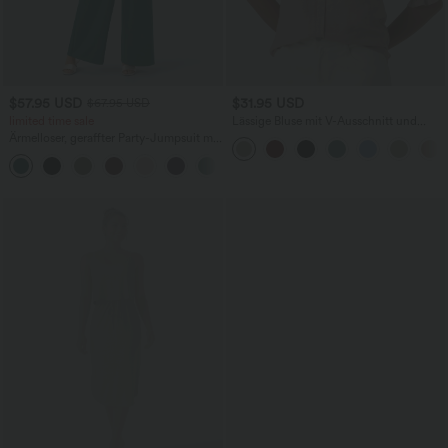
$57.95 USD
$31.95 USD
$67.95 USD
limited time sale
Lässige Bluse mit V-Ausschnitt und
kurzen Puffärmeln
Ärmelloser, geraffter Party-Jumpsuit mit
V-Ausschnitt, Seitentaschen und
+7
unsichtbarem Reißverschluss - pipi-
praktisch