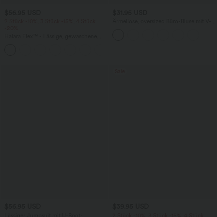
$56.95 USD
$31.95 USD
2 Stück -10%, 3 Stück -15%, 4 Stück
Ärmellose, oversized Büro-Bluse mit V-
-20%
Ausschnitt - knitterfrei
Halara Flex™ - Lässige, gewaschene
Baggy-Jeans aus drapiertem Lyocell mit
mittelhohem Bund, mehreren Taschen
und weitem Bein
Sale
$56.95 USD
$39.95 USD
Lässiger Jumpsuit mit U-Boot-
2 Stück -10%, 3 Stück -15%, 4 Stück