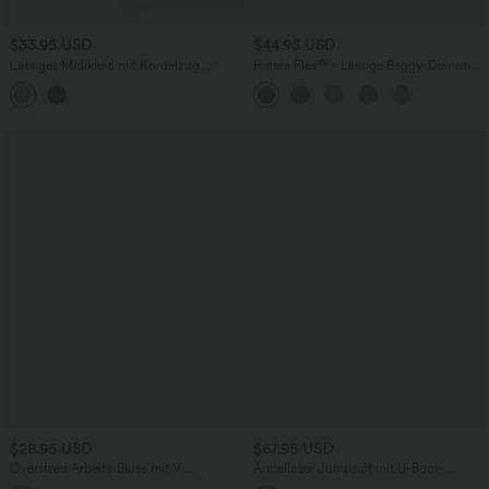
$33.95 USD
$44.95 USD
Lässiges Midikleid mit Kordelzug,
Halara Flex™ - Lässige Baggy-Denim-
Schlitz und geschwungenem Saum
Shorts mit hohem Crossover-Bund und
mehreren Taschen
$28.95 USD
$67.95 USD
Oversized Arbeits-Bluse mit V-
Ärmelloser Jumpsuit mit U-Boot-
Ausschnitt und kurzen Ärmeln -
Ausschnitt, Seitentaschen, seitlichen