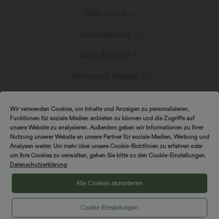
Über Halara
Kundenservice
Lerne Halara kennen
Mein Account
Live-Chat
Stoffinnovation
Aktionen & Rabatte
Anmelden oder Registrieren
Kontakt
Blog
Halara-Gutscheine & Rabatte
Wir verwenden Cookies, um Inhalte und Anzeigen zu personalisieren,
Bestellverlauf
Funktionen für soziale Medien anbieten zu können und die Zugriffe auf
Versand & Zoll
unsere Website zu analysieren. Außerdem geben wir Informationen zu Ihrer
Presse
Markenbotschafter
Nutzung unserer Website an unsere Partner für soziale Medien, Werbung und
Bestellung verfolgen
Analysen weiter. Um mehr über unsere Cookie-Richtlinien zu erfahren oder
um Ihre Cookies zu verwalten, gehen Sie bitte zu den Cookie-Einstellungen.
Rückgabebedingungen
|
Copyright © 2026 Halara
Datenschutzerklärung
Cookie-Richtlinien
Datenschutzerklärung
Affiliate-Programme
|
|
COUPON-RICHTLINIEN
Allgemeine Geschäftsbedingungen
Kontodetails
Alle Cookies akzeptieren
FAQs
|
Barrierefreiheitserklärung
Cookies-Einstellungen
Cookie-Einstellungen
Passwort ändern