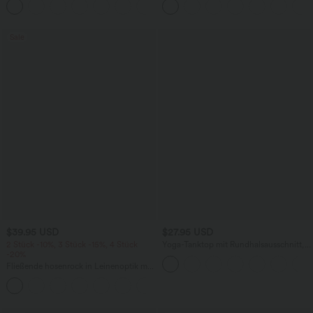
+1
knitterfrei
Bindebändern, Streifen und InstantCool
- Easy Peezy Edition
Sale
$39.95 USD
$27.95 USD
2 Stück -10%, 3 Stück -15%, 4 Stück
Yoga-Tanktop mit Rundhalsausschnitt,
-20%
Rüschen und InstantCool
Fließende hosenrock in Leinenoptik mit
mittelhohem Bund, Seitentaschen und
+1
weitem Bein