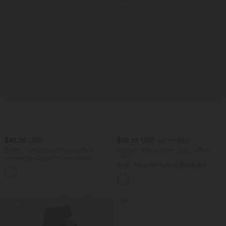
$42.95 USD
$38.95 USD
$42.95 USD
Nimm 3, zahle 2; nimm 6, zahle 4
2 Stück -10%, 3 Stück -15%, 4 Stück
-20%
Halara UltraSculpt™ - Formende
Workout-Leggings mit hohem Bund,
Capri-Hose mit hohem Bund und
+13
Seitentaschen, Booty-Scrunch und
Seitentaschen - leinenähnliches Material
Bauchkontrolle
Sale
Sale