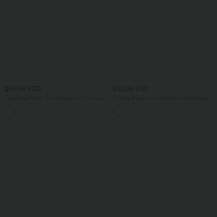
$33.95 USD
$53.95 USD
Gerippter Maxi-Freizeitrock in A-Linie
Arbeits-Hose mit mittelhohem Bund,
mit hohem Bund und Schlitzsaum
Seitentaschen und Barrel-Leg