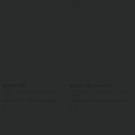
Sale
Sale
$33.95 USD
$42.95 USD
$50.95 USD
2 Stück -10%, 3 Stück -15%, 4 Stück
2 Stück -10%, 3 Stück -15%, 4 Stück
-20%
-20%
Halara Flex™ - Schmal zulaufende
Jumpsuit mit V-Ausschnitt, kurzen
Bürohose mit hohem Bund,
Ärmeln, plissierten Seitentaschen und
+8
Seitentaschen und Waffelstoff
weitem Bein, fließendem Waffelmuster
Sale