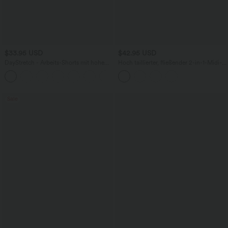
$33.95 USD
$42.95 USD
DayStretch - Arbeits-Shorts mit hohem
Hoch taillierter, fließender 2-in-1-Midi-
Bund, Seitentaschen und weitem Bein
Tanzrock mit Seitentasche
+11
Sale