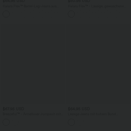
$64.95 USD
$50.95 USD
Halara Flex™ Barrel-Leg-Jeans aus
Halara Flex™ - Lässige, gewaschene
elastischem Strick-Denim mit niedrigem
Bermuda-Shorts aus elastischem Strick-
Bund, Knopf, Reißverschluss und
Denim mit hohem Bund, mehreren
mehreren Taschen
Taschen und Rollsaum
$67.95 USD
$64.95 USD
Breezeful™ - Ärmelloser Jumpsuit mit
Lässige Jeans mit hohem Bund
Seitentaschen - schnelltrocknend, Easy
mehreren Taschen und weitem Bein
Peezy Edition