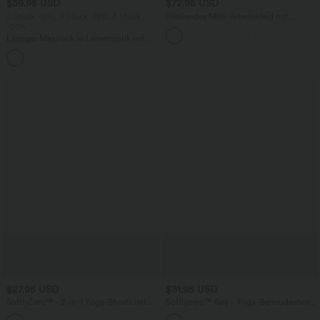
$39.95 USD
$72.95 USD
2 Stück -10%, 3 Stück -15%, 4 Stück
Fließendes Midi-Arbeitskleid mit
-20%
Seitentaschen, Fledermausärmeln und
Bauchkontrolle
Lässiger Maxirock in Leinenoptik mit
hohem Bund und Kordelzug
$27.95 USD
$31.95 USD
SoftlyZero™ - 2-in-1 Yoga-Shorts mit
Softlyzero™ Airy - Yoga-Bermudashorts
hohem Crossover-Bund, mehreren
mit hohem Bund, mehreren Taschen