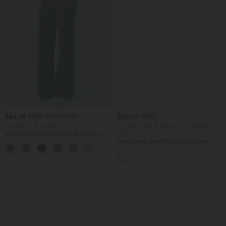
$44.95 USD
$48.95 USD
$48.95 USD
2 für 69 €, 3 für 99 €
2 Stück -10%, 3 Stück -15%, 4 Stück
-20%
Schlaghose mit mittlerem Bund und
seitlichen Reißverschlusstaschen
Ärmelloses, gerafftes Midikleid mit
+12
eckigem Ausschnitt, integriertem BH
und überkreuztem Rückendesign