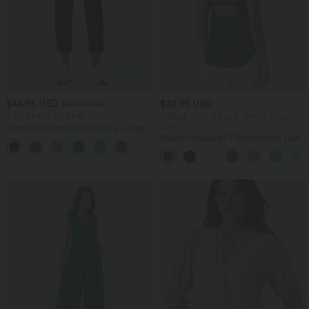
$44.95 USD
$39.95 USD
$48.95 USD
2 für 69 €, 3 für 99 €
2 Stück -10%, 3 Stück -15%, 4 Stück
-20%
Schmal zulaufende Golfhose aus Krepp
mit hohem Bund und Seitentaschen
Halara UltraSculpt™ Rückenfreies Lauf-
Tanktop mit U-Ausschnitt und
überkreuztem, abgerundetem Saum