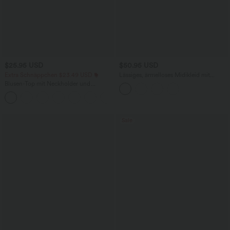
$25.95 USD
$50.95 USD
Extra Schnäppchen $23.49 USD
Lässiges, ärmelloses Midikleid mit
Rundhalsausschnitt, integriertem BH
Blusen-Top mit Neckholder und
und Rüschensaum
Schlüssellochausschnitt, plissiert,
+3
ärmellos, abgerundeter Saum
Sale