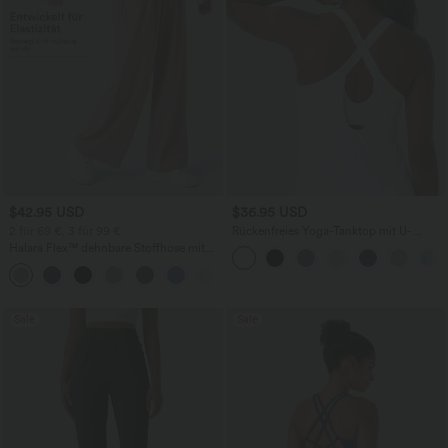
$42.95 USD
$36.95 USD
2 für 69 €, 3 für 99 €
Rückenfreies Yoga-Tanktop mit U-
Ausschnitt, überkreuzten Trägern und
Halara Flex™ dehnbare Stoffhose mit
abgerundetem Saum
hohem Bund, Waffelmuster,
+20
Seitentaschen und weitem Bein
Sale
Sale