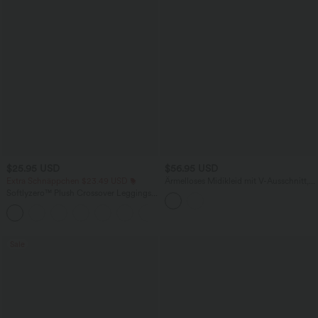
$25.95 USD
$56.95 USD
Extra Schnäppchen $23.49 USD
Ärmelloses Midikleid mit V-Ausschnitt,
Seitentaschen und Reißverschluss
Softlyzero™ Plush Crossover Leggings
mit Taschen
+16
Sale