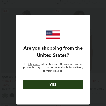
Taschen und Ösen - schnelltrocknend,
und InstantCool
7,6 cm
Sale
Sale
Are you shopping from the
United States
?
Or
Stay here
, after choosing this option, some
products may no longer be available for delivery
to your location.
$50.95 USD
$22.95 USD
2 Stück -10%, 3 Stück -15%, 4 Stück
2 Stück -10%, 3 Stück -15%, 4 Stück
YES
-20%
-20%
Rückenfreies, gedrehtes Urlaubs-
Lässiges T-Shirt mit V-Ausschnitt und
Maxikleid mit Seitentaschen und Schlitz
kurzen Ärmeln
+8
Sale
Sale