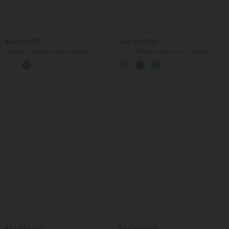
$44.95 USD
$44.95 USD
Lässiges Top mit kurzen Ärmeln,
2-in-1 Midi-Hosenrock mit hohem
integriertem BH, One-Shoulder-Design,
Bund, Seitentaschen, Kordelzug und
Polka-Dots und abgerundetem Saum
kontrastierendem Netz