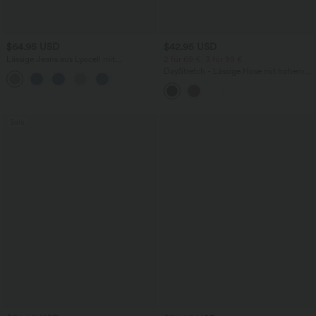
$64.95 USD
$42.95 USD
Lässige Jeans aus Lyocell mit
2 für 69 €, 3 für 99 €
mittelhohem Bund, mehreren Taschen
DayStretch - Lässige Hose mit hohem
und Kordelzug
Bund, Seitentaschen und Barrel-Leg
Sale