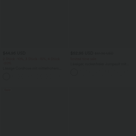
$44.95 USD
$52.95 USD
$61.95 USD
2 Stück -10%, 3 Stück -15%, 4 Stück
limited time sale
-20%
Lässiger, rückenfreier Jumpsuit mit
Lässige Cordhose mit mittelhohem
Seitentaschen
Bund, Reißverschluss und Seitentaschen
+7
Sale