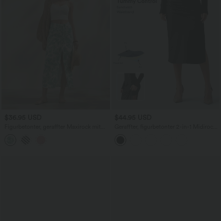
$36.95 USD
$44.95 USD
Figurbetonter, geraffter Maxirock mit
Geraffter, figurbetonter 2-in-1 Midirock
mittelhohem Bund, Streifen,
aus Kunstleder mit hohem Bund und
Blumenmuster und Bindeband vorne
abgerundetem Saum