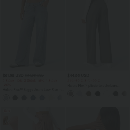
$61.95 USD
$44.95 USD
$64.95 USD
2 Stück -10%, 3 Stück -15%, 4 Stück
2 für 69 €, 3 für 99 €
-20%
Halara Flex™ plissierte dehnbare
Halara Flex™ Baggy Jeans Low Rise mit
Stoffhose mit hohem Bund,
Knopf und Reißverschluss, mehreren
Seitentaschen und geradem Bein
+5
Taschen, weitem Bein
Sale