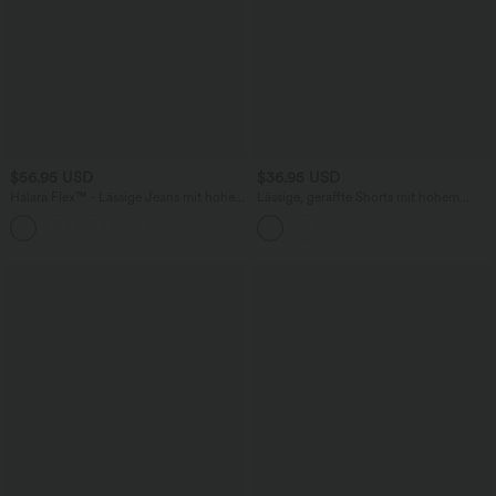
$56.95 USD
$36.95 USD
Halara Flex™ - Lässige Jeans mit hohem
Lässige, geraffte Shorts mit hohem
Crossover-Bund, Seitentaschen,
Bund, mehreren Taschen und Poka-Dots
+1
Bauchkontrolle und geradem Bein
- 7,6 cm