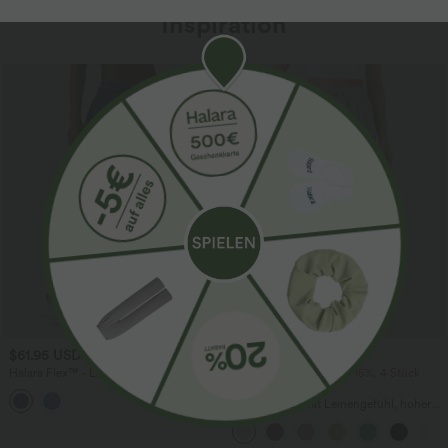
Inspiration
Sale
$61.95 USD
$39.95 USD
$67.95 USD
Halara Flex™ - Lässige Ballon-Joggers
2 Stück -10%, 3 Stück -15%, 4 Stück
aus Denim mit mittelhohem Bund und
-20%
mehreren Taschen
Lässige Hose mit Leinengefühl, hoher
Taille, Kordelzug an der Seite und
weitem Bein