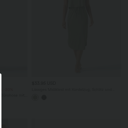
$33.95 USD
ck -20%
Lässiges Midikleid mit Kordelzug, Schlitz und
geschwungenem Saum
 Bürohose mit
affelstoff