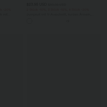
$23.95 USD
$50.95 USD
ck -20%
2 Stück -10%, 3 Stück -15%, 4 Stück -20%
k mit
Jumpsuit mit V-Ausschnitt, kurzen Ärmeln,
 und weitem
plissierten Seitentaschen und weitem Bein,
+9
fließendem Waffelmuster