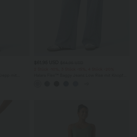
$61.95 USD
$64.95 USD
2 Stück -10%, 3 Stück -15%, 4 Stück -20%
Krepp mit
Halara Flex™ Baggy Jeans Low Rise mit Knopf
und Reißverschluss, mehreren Taschen, weitem
+9
Bein