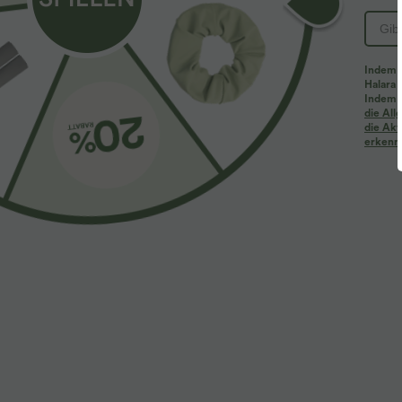
Indem d
Halara 
Indem d
die Al
die Akt
erkenne
$36.95 USD
$28.95 USD
Rückenfreies Yoga-Tanktop mit U-Ausschnitt,
limited time sal
überkreuzten Trägern und abgerundetem Saum
Ärmelloser, ger
+4
Ausschnitt, Se