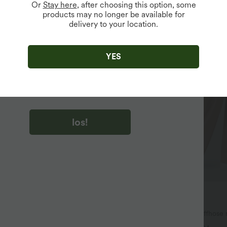
Or
Stay here
, after choosing this option, some
products may no longer be available for
delivery to your location.
u auf „los!“ klicken, stimmen du zu, Marketing-E-Mails über
zu erhalten. du können Ihre Zustimmung jederzeit widerrufen.
YES
u auf „los!“ klicken, haben du
lgemeinen Geschäftsbedingungen
und
ivitätsregeln von Halara
gelesen und stimmen ihnen zu und
n die Datenschutzrichtlinie von Halara an
.
los!
$42.95 USD
$67.95 USD
e
2 für 69 €, 3 für 99 €
affter Party-Jumpsuit mit V-
Halara Flex™ dehnbare Stoffhose
itentaschen und unsichtbarem
Bund, Waffelmuster, Seitentasch