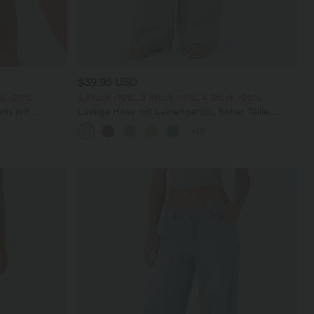
$39.95 USD
ck -20%
2 Stück -10%, 3 Stück -15%, 4 Stück -20%
rts mit
Lässige Hose mit Leinengefühl, hoher Taille,
chen und
Kordelzug an der Seite und weitem Bein
+19