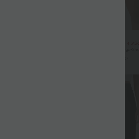
$31.95 USD
eil mit Rundhalsausschnitt und
2 Stück -10%, 3 Stück -15%, 4 Stü
eln
Softlyzero™ Airy - 2-in-1 Yoga-Sho
+5
superhohem Bund, mehreren Tas
+27
InstantCool - 17,78 cm