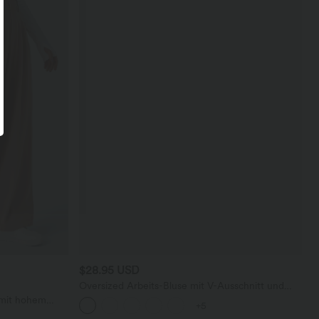
$28.95 USD
Oversized Arbeits-Bluse mit V-Ausschnitt und
kurzen Ärmeln - knitterfrei
 mit hohem
+5
en und weitem