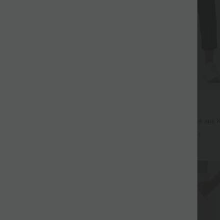
$44.95 USD
$48.95 USD
ür 99 €
2 für 69 €, 3 für 99 €
issierte dehnbare Stoffhose mit
Schmal zulaufende Golfhose aus 
eitentaschen und geradem Bein
hohem Bund und Seitentaschen
+27
+1