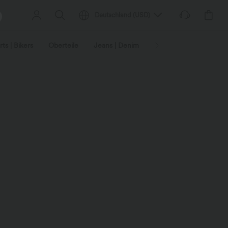
Deutschland
(
USD
)
ts | Bikers
Oberteile
Jeans | Denim
Leggings
Plus-Size