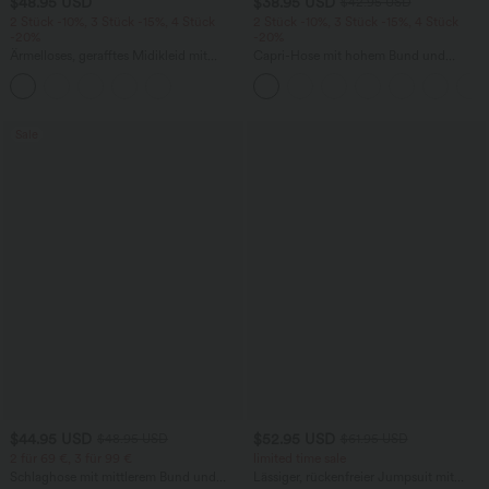
$48.95 USD
$38.95 USD
$42.95 USD
2 Stück -10%, 3 Stück -15%, 4 Stück
2 Stück -10%, 3 Stück -15%, 4 Stück
-20%
-20%
Ärmelloses, gerafftes Midikleid mit
Capri-Hose mit hohem Bund und
eckigem Ausschnitt, integriertem BH
Seitentaschen - leinenähnliches Material
und überkreuztem Rückendesign
Sale
$44.95 USD
$52.95 USD
$48.95 USD
$61.95 USD
2 für 69 €, 3 für 99 €
limited time sale
Schlaghose mit mittlerem Bund und
Lässiger, rückenfreier Jumpsuit mit