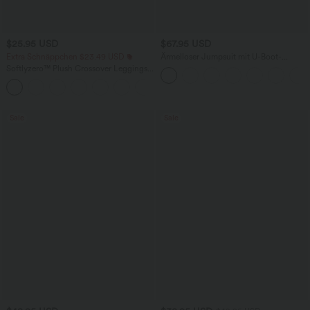
$25.95 USD
$67.95 USD
Extra Schnäppchen $23.49 USD
Ärmelloser Jumpsuit mit U-Boot-
Ausschnitt, Seitentaschen, seitlichen
Softlyzero™ Plush Crossover Leggings
Bindebändern, Streifen und InstantCool
mit Taschen
- Easy Peezy Edition
+16
Sale
Sale