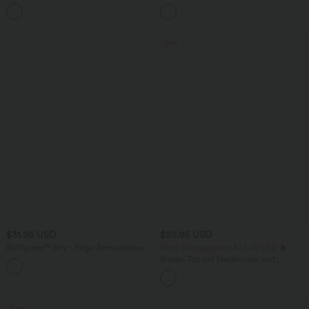
seitlichen Reißverschlusstaschen
Seitentaschen
+12
Sale
$31.95 USD
$25.95 USD
Softlyzero™ Airy - Yoga-Bermudashorts
Extra Schnäppchen $23.49 USD
mit hohem Bund, mehreren Taschen
Blusen-Top mit Neckholder und
+16
und InstantCool
Schlüssellochausschnitt, plissiert,
ärmellos, abgerundeter Saum
Sale