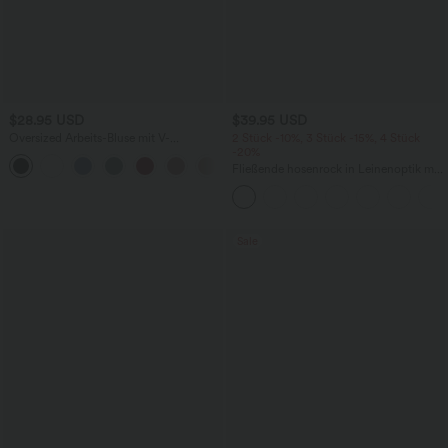
$28.95 USD
$39.95 USD
Oversized Arbeits-Bluse mit V-
2 Stück -10%, 3 Stück -15%, 4 Stück
Ausschnitt und kurzen Ärmeln -
-20%
+1
knitterfrei
Fließende hosenrock in Leinenoptik mit
mittelhohem Bund, Seitentaschen und
weitem Bein
Sale