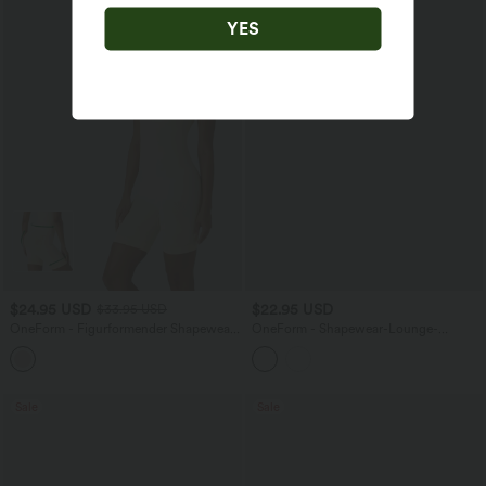
YES
$24.95 USD
$22.95 USD
$33.95 USD
OneForm - Figurformender Shapewear-
OneForm - Shapewear-Lounge-
Lounge-Bodysuit mit Bauchkontrolle
Unterhose mit hohem Bund und
und nahtlosem Flow - Po-Lifting
nahtlosem Flow
Sale
Sale