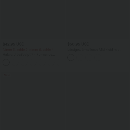
$42.95 USD
$50.95 USD
Nimm 3, zahle 2; nimm 6, zahle 4
Lässiges, ärmelloses Midikleid mit
Rundhalsausschnitt, integriertem BH
Halara UltraSculpt™ - Formende
und Rüschensaum
Workout-Leggings mit hohem Bund,
+13
Seitentaschen, Booty-Scrunch und
Bauchkontrolle
Sale