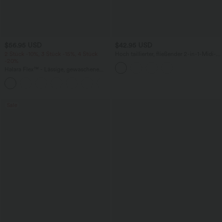
$56.95 USD
$42.95 USD
2 Stück -10%, 3 Stück -15%, 4 Stück
Hoch taillierter, fließender 2-in-1-Midi-
-20%
Tanzrock mit Seitentasche
Halara Flex™ - Lässige, gewaschene
Baggy-Jeans aus drapiertem Lyocell mit
mittelhohem Bund, mehreren Taschen
und weitem Bein
Sale