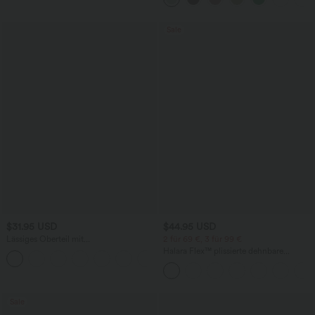
Sale
$31.95 USD
$44.95 USD
Lässiges Oberteil mit
2 für 69 €, 3 für 99 €
Rundhalsausschnitt und
Halara Flex™ plissierte dehnbare
+1
Fledermausärmeln
Stoffhose mit hohem Bund,
Seitentaschen und geradem Bein
Sale