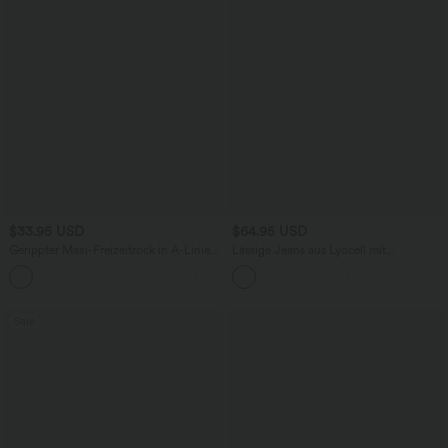
$33.95 USD
$64.95 USD
Gerippter Maxi-Freizeitrock in A-Linie
Lässige Jeans aus Lyocell mit
mit hohem Bund und Schlitzsaum
mittelhohem Bund, mehreren Taschen
und Kordelzug
Sale