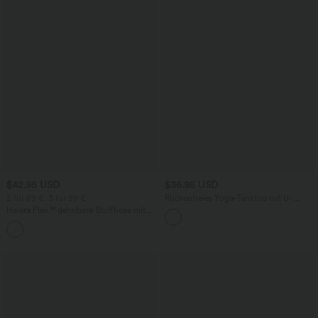
$42.95 USD
$36.95 USD
2 für 69 €, 3 für 99 €
Rückenfreies Yoga-Tanktop mit U-
Ausschnitt, überkreuzten Trägern und
Halara Flex™ dehnbare Stoffhose mit
abgerundetem Saum
hohem Bund, Waffelmuster,
+20
Seitentaschen und weitem Bein