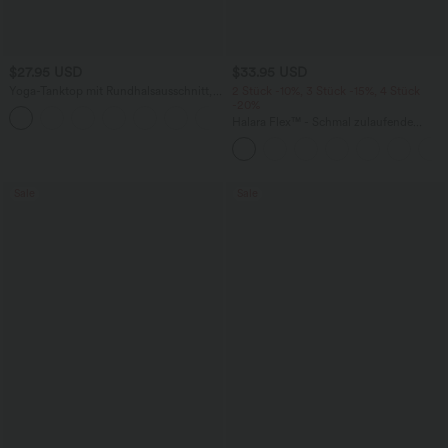
$27.95 USD
$33.95 USD
Yoga-Tanktop mit Rundhalsausschnitt,
2 Stück -10%, 3 Stück -15%, 4 Stück
Rüschen und InstantCool
-20%
+16
Halara Flex™ - Schmal zulaufende
Bürohose mit hohem Bund,
Seitentaschen und Waffelstoff
Sale
Sale