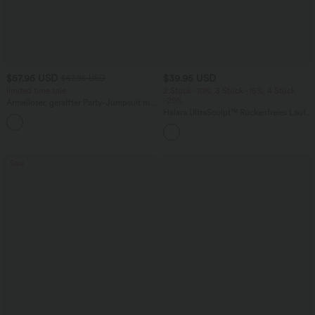
$57.95 USD
$39.95 USD
$67.95 USD
limited time sale
2 Stück -10%, 3 Stück -15%, 4 Stück
-20%
Ärmelloser, geraffter Party-Jumpsuit mit
V-Ausschnitt, Seitentaschen und
Halara UltraSculpt™ Rückenfreies Lauf-
+7
unsichtbarem Reißverschluss - pipi-
Tanktop mit U-Ausschnitt und
praktisch
überkreuztem, abgerundetem Saum
Sale