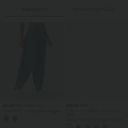
Inspiration
Bewertungen(20)
Sale
$61.95 USD
$39.95 USD
$67.95 USD
Halara Flex™ - Lässige Ballon-Joggers
2 Stück -10%, 3 Stück -15%, 4 Stück
aus Denim mit mittelhohem Bund und
-20%
mehreren Taschen
Lässige Hose mit Leinengefühl, hoher
Taille, Kordelzug an der Seite und
weitem Bein