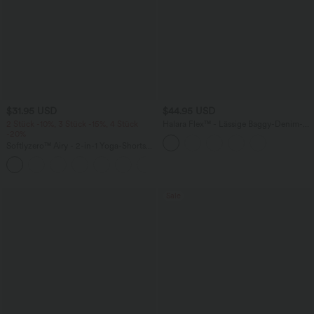
$31.95 USD
$44.95 USD
2 Stück -10%, 3 Stück -15%, 4 Stück
Halara Flex™ - Lässige Baggy-Denim-
-20%
Shorts mit hohem Crossover-Bund und
mehreren Taschen
Softlyzero™ Airy - 2-in-1 Yoga-Shorts
mit superhohem Bund, mehreren
+23
Taschen und InstantCool - 17,78 cm
Sale