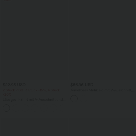
$22.95 USD
$56.95 USD
2 Stück -10%, 3 Stück -15%, 4 Stück
Ärmelloses Midikleid mit V-Ausschnitt,
-20%
Seitentaschen und Reißverschluss
Lässiges T-Shirt mit V-Ausschnitt und
kurzen Ärmeln
+9