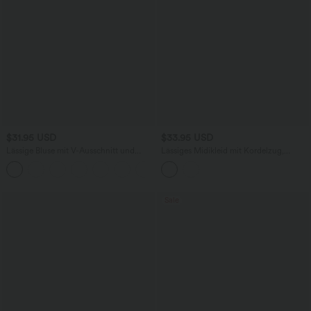
$31.95 USD
$33.95 USD
Lässige Bluse mit V-Ausschnitt und
Lässiges Midikleid mit Kordelzug,
kurzen Puffärmeln
Schlitz und geschwungenem Saum
Sale