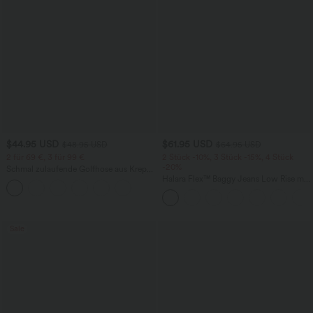
$44.95 USD
$61.95 USD
$48.95 USD
$64.95 USD
2 für 69 €, 3 für 99 €
2 Stück -10%, 3 Stück -15%, 4 Stück
-20%
Schmal zulaufende Golfhose aus Krepp
mit hohem Bund und Seitentaschen
Halara Flex™ Baggy Jeans Low Rise mit
Knopf und Reißverschluss, mehreren
Taschen, weitem Bein
Sale