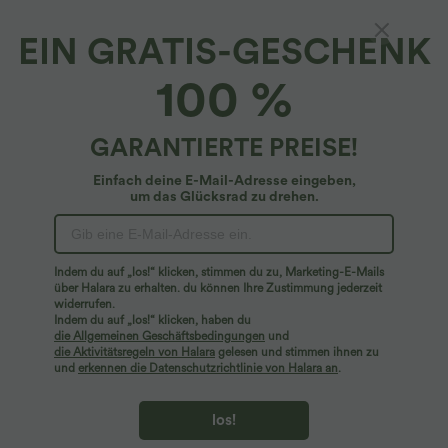
EIN GRATIS-GESCHENK
OneForm - Lounge-Bodysuit mit
100 %
Druckverschluss und nahtlosem Flow
4.9
(
20
)
GARANTIERTE PREISE!
$19.95 USD
$27.95 USD
Einfach deine E-Mail-Adresse eingeben,
um das Glücksrad zu drehen.
Indem du auf „los!“ klicken, stimmen du zu, Marketing-E-Mails
über Halara zu erhalten. du können Ihre Zustimmung jederzeit
widerrufen.
Indem du auf „los!“ klicken, haben du
die Allgemeinen Geschäftsbedingungen
und
die Aktivitätsregeln von Halara
gelesen und stimmen ihnen zu
und
erkennen die Datenschutzrichtlinie von Halara an
.
los!