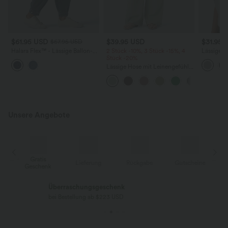
$61.95 USD
$39.95 USD
$31.95 
$67.95 USD
Halara Flex™ - Lässige Ballon-
2 Stück -10%, 3 Stück -15%, 4
Lässiges 
Joggers aus Denim mit
Stück -20%
Rundhals
mittelhohem Bund und
Flederma
Lässige Hose mit Leinengefühl,
mehreren Taschen
hoher Taille, Kordelzug an der
Seite und weitem Bein
Unsere Angebote
Gratis
Lieferung
Rückgabe
Gutscheine
k
Geschenk
Kostenloser Standard-Versand
bei Bestellung ab $77 USD