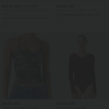
$42.95 USD
$48.95 USD
$50.95 USD
2 Stück -10%, 3 Stück -15%, 4 Stück
Nimm 2, zahle 1；Nimm 4, zahle 2
-20%
Figurbetonter, gerippter Body mit
Jumpsuit mit V-Ausschnitt, kurzen
quadratischem Ausschnitt, langen
Ärmeln, plissierten Seitentaschen und
Ärmeln und Knopfleiste
+5
weitem Bein, fließendem Waffelmuster
$14.95 USD
$33.95 USD
Tanktop mit Racerback und
Bodysuit aus Samt mit