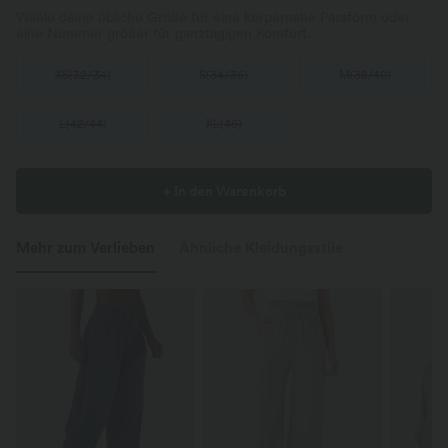
Wähle deine übliche Größe für eine körpernahe Passform oder
eine Nummer größer für ganztägigen Komfort.
XS
(
32/34
)
S
(
34/36
)
M
(
38/40
)
L
(
42/44
)
XL
(
46
)
+ In den Warenkorb
Mehr zum Verlieben
Ähnliche Kleidungsstile