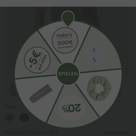
Farbe
Canteen
Wähle die Größe aus
(EU)
Größentabelle