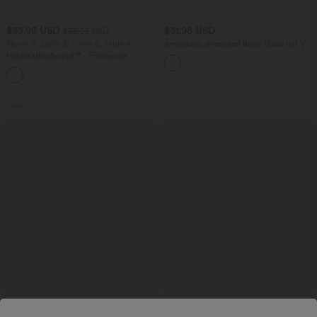
$33.95 USD
$31.95 USD
$36.95 USD
Nimm 3, zahle 2; nimm 6, zahle 4
Ärmellose, oversized Büro-Bluse mit V-
Ausschnitt - knitterfrei
Halara UltraSculpt™ - Formende
Workout-Leggings mit hohem Bund,
+17
Seitentaschen und Bauchkontrolle
Sale
$44.95 USD
$36.95 USD