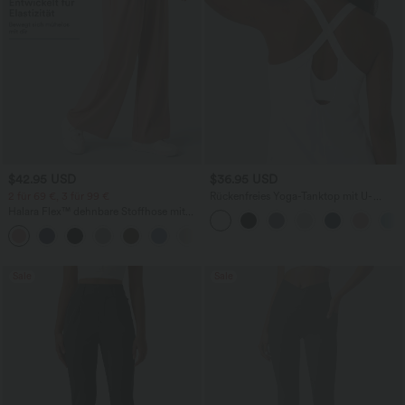
$42.95 USD
$36.95 USD
2 für 69 €, 3 für 99 €
Rückenfreies Yoga-Tanktop mit U-
Ausschnitt, überkreuzten Trägern und
Halara Flex™ dehnbare Stoffhose mit
abgerundetem Saum
hohem Bund, Waffelmuster,
+20
Seitentaschen und weitem Bein
Sale
Sale