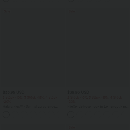
Sale
Sale
$33.95 USD
$39.95 USD
2 Stück -10%, 3 Stück -15%, 4 Stück
2 Stück -10%, 3 Stück -15%, 4 Stück
-20%
-20%
Halara Flex™ - Schmal zulaufende
Fließende hosenrock in Leinenoptik mit
Bürohose mit hohem Bund,
mittelhohem Bund, Seitentaschen und
+8
Seitentaschen und Waffelstoff
weitem Bein
Sale