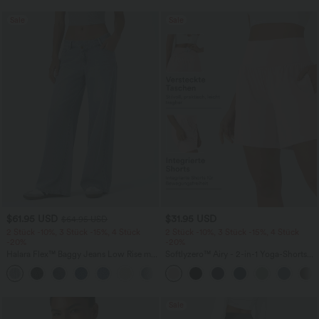
Sale
Sale
$61.95 USD
$31.95 USD
$64.95 USD
2 Stück -10%, 3 Stück -15%, 4 Stück
2 Stück -10%, 3 Stück -15%, 4 Stück
-20%
-20%
Halara Flex™ Baggy Jeans Low Rise mit
Softlyzero™ Airy - 2-in-1 Yoga-Shorts
Knopf und Reißverschluss, mehreren
mit superhohem Bund, mehreren
+5
Taschen, weitem Bein
Taschen und InstantCool - 17,78 cm
Sale