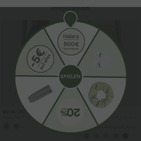
Inspiration
Sale
$61.95 USD
$39.95 USD
$67.95 USD
Halara Flex™ - Lässige Ballon-Joggers
2 Stück -10%, 3 Stück -15%, 4 Stück
aus Denim mit mittelhohem Bund und
-20%
mehreren Taschen
Lässige Hose mit Leinengefühl, hoher
Taille, Kordelzug an der Seite und
weitem Bein