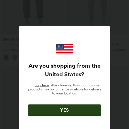
$44.95 USD
$25.95 USD
$48.95 USD
2 für 69 €, 3 für 99 €
Extra Schnäppchen $23.49 USD
Schmal zulaufende Golfhose aus Krepp
Softlyzero™ Plush Crossover Leggings
mit hohem Bund und Seitentaschen
mit Taschen
Are you shopping from the
Sale
United States
?
Or
Stay here
, after choosing this option, some
products may no longer be available for delivery
to your location.
YES