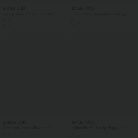
$31.95 USD
$33.95 USD
Lässige Bluse mit V-Ausschnitt und
Lässiges Midikleid mit Kordelzug,
kurzen Puffärmeln
Schlitz und geschwungenem Saum
$28.95 USD
$44.95 USD
Oversized Arbeits-Bluse mit V-
Halara Flex™ - Lässige Baggy-Denim-
Ausschnitt und kurzen Ärmeln -
Shorts mit hohem Crossover-Bund und
+1
knitterfrei
mehreren Taschen