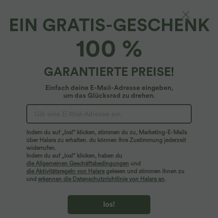
EIN GRATIS-GESCHENK
100 %
GARANTIERTE PREISE!
Einfach deine E-Mail-Adresse eingeben,
um das Glücksrad zu drehen.
Hoppla!
Wir können die von Ihnen gesuchte Seite nicht
Indem du auf „los!“ klicken, stimmen du zu, Marketing-E-Mails
finden.
über Halara zu erhalten. du können Ihre Zustimmung jederzeit
widerrufen.
Indem du auf „los!“ klicken, haben du
Mehr einkaufen
die Allgemeinen Geschäftsbedingungen
und
die Aktivitätsregeln von Halara
gelesen und stimmen ihnen zu
und
erkennen die Datenschutzrichtlinie von Halara an
.
los!