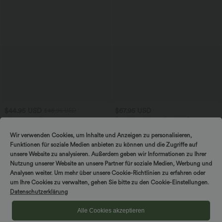
$44.95 USD
$67.95 USD
$48.95 USD
2 für 69 €, 3 für 99 €
Ärmelloser Jumpsuit mit U-Boot-
Ausschnitt, Seitentaschen, seitlichen
Schlaghose mit mittlerem Bund und
Bindebändern, Streifen und InstantCool
seitlichen Reißverschlusstaschen
Wir verwenden Cookies, um Inhalte und Anzeigen zu personalisieren,
- Easy Peezy Edition
+12
Funktionen für soziale Medien anbieten zu können und die Zugriffe auf
unsere Website zu analysieren. Außerdem geben wir Informationen zu Ihrer
Sale
Sale
Nutzung unserer Website an unsere Partner für soziale Medien, Werbung und
Analysen weiter. Um mehr über unsere Cookie-Richtlinien zu erfahren oder
um Ihre Cookies zu verwalten, gehen Sie bitte zu den Cookie-Einstellungen.
Datenschutzerklärung
Alle Cookies akzeptieren