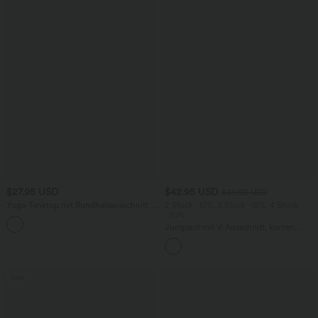
$27.95 USD
$42.95 USD
$50.95 USD
Yoga-Tanktop mit Rundhalsausschnitt,
2 Stück -10%, 3 Stück -15%, 4 Stück
Rüschen und InstantCool
-20%
+16
Jumpsuit mit V-Ausschnitt, kurzen
Ärmeln, plissierten Seitentaschen und
weitem Bein, fließendem Waffelmuster
Sale