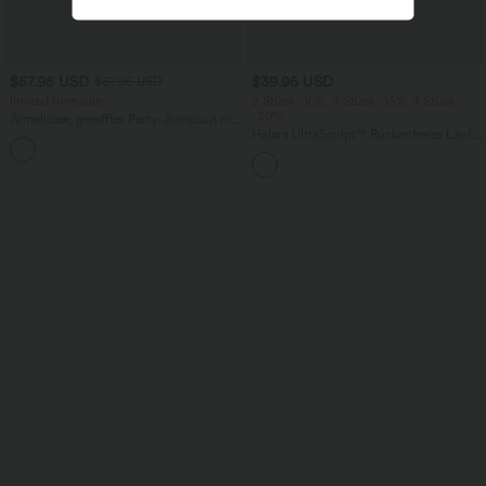
$57.95 USD
$39.95 USD
$67.95 USD
limited time sale
2 Stück -10%, 3 Stück -15%, 4 Stück
-20%
Ärmelloser, geraffter Party-Jumpsuit mit
V-Ausschnitt, Seitentaschen und
Halara UltraSculpt™ Rückenfreies Lauf-
+7
unsichtbarem Reißverschluss - pipi-
Tanktop mit U-Ausschnitt und
praktisch
überkreuztem, abgerundetem Saum