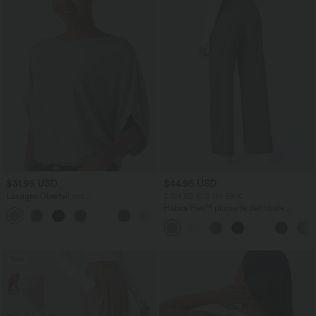
$31.95 USD
$44.95 USD
Lässiges Oberteil mit
2 für 69 €, 3 für 99 €
Rundhalsausschnitt und
Halara Flex™ plissierte dehnbare
+1
Fledermausärmeln
Stoffhose mit hohem Bund,
Seitentaschen und geradem Bein
Sale