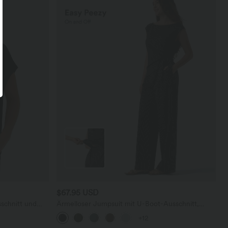
$67.95 USD
schnitt und
Ärmelloser Jumpsuit mit U-Boot-Ausschnitt,
Seitentaschen, seitlichen Bindebändern, Streifen
+12
und InstantCool - Easy Peezy Edition