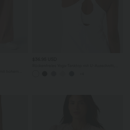
$36.95 USD
Rückenfreies Yoga-Tanktop mit U-Ausschnitt,
überkreuzten Trägern und abgerundetem Saum
 mit hohem
+4
en und weitem