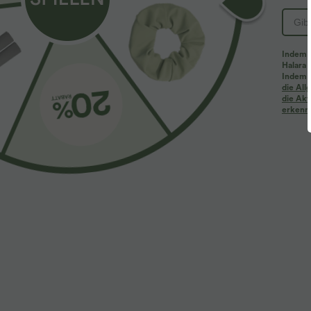
Indem d
Halara 
Indem d
die Al
die Akt
erkenne
$33.95 USD
$44.95 USD
Lässiges Midikleid mit Kordelzug, Schlitz und
Halara Flex™ -
geschwungenem Saum
hohem Crossov