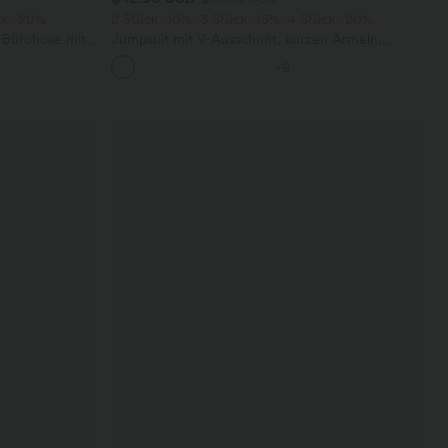
ck -20%
2 Stück -10%, 3 Stück -15%, 4 Stück -20%
 Bürohose mit
Jumpsuit mit V-Ausschnitt, kurzen Ärmeln,
affelstoff
plissierten Seitentaschen und weitem Bein,
+9
fließendem Waffelmuster