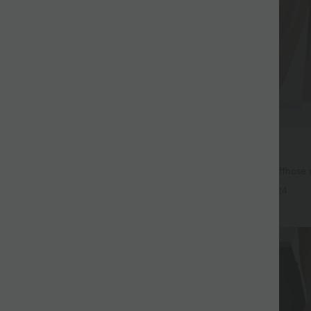
$42.95 USD
ür 99 €
2 für 69 €, 3 für 99 €
issierte dehnbare Stoffhose mit
Halara Flex™ dehnbare Stoffhose
eitentaschen und geradem Bein
Bund, Waffelmuster, Seitentasch
+27
+24
Bein
Sale