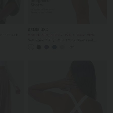
$31.95 USD
schnitt und
2 Stück -10%, 3 Stück -15%, 4 Stück -20%
Softlyzero™ Airy - 2-in-1 Yoga-Shorts mit
superhohem Bund, mehreren Taschen und
+27
InstantCool - 17,78 cm