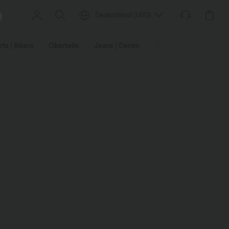
Deutschland
(
USD
)
ts | Bikers
Oberteile
Jeans | Denim
Leggings
Plus-Size