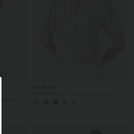
$31.95 USD
Lässige Bluse mit V-Ausschnitt und kurzen
Puffärmeln
Krepp mit
+3