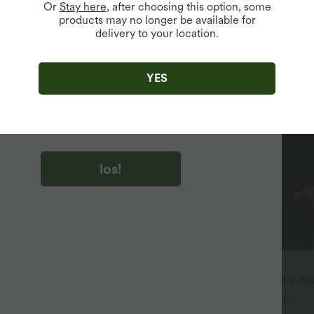
Or
Stay here
, after choosing this option, some
products may no longer be available for
delivery to your location.
u auf „los!“ klicken, stimmen du zu, Marketing-E-Mails über
zu erhalten. du können Ihre Zustimmung jederzeit widerrufen.
YES
u auf „los!“ klicken, haben du
lgemeinen Geschäftsbedingungen
und
ivitätsregeln von Halara
gelesen und stimmen ihnen zu und
n die Datenschutzrichtlinie von Halara an
.
los!
$28.95 USD
 Lässige Baggy-Denim-Shorts mit
Oversized Arbeits-Bluse mit V-Aus
er-Bund und mehreren Taschen
kurzen Ärmeln - knitterfrei
+5