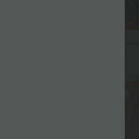
$31.95 USD
3 Stück -15%, 4 Stück -20%
Lässiges Oberteil mit Rundhalsaus
Fledermausärmeln
t Leinengefühl, hoher Taille,
+5
er Seite und weitem Bein
+19
Sale