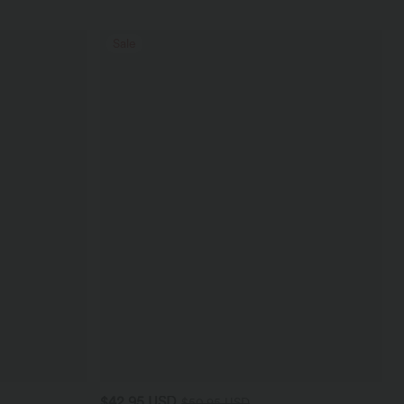
Sale
$42.95 USD
$50.95 USD