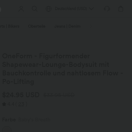
Deutschland
(
USD
)
ts | Bikers
Oberteile
Jeans | Denim
Leggings
Plus-Size
OneForm - Figurformender
Shapewear-Lounge-Bodysuit mit
Bauchkontrolle und nahtlosem Flow -
Po-Lifting
$24.95 USD
$33.95 USD
4.4
(
23
)
Farbe
Baby's Breath