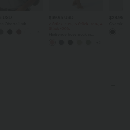
95 USD
$39.95 USD
$28.95 U
es Oberteil mit
2 Stück -10%, 3 Stück -15%, 4
Oversized A
alsausschnitt und
Stück -20%
V-Ausschni
+5
rmausärmeln
Ärmeln - kn
Fließende hosenrock in
Leinenoptik mit mittelhohem
+5
Bund, Seitentaschen und
weitem Bein