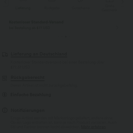
Gratis
Lieferung
Rückgabe
Gutscheine
Li
Geschenk
Kostenloser Standard-Versand
bei Bestellung ab $77 USD
Lieferung an Deutschland
Kostenloser Standardversand bei einer Bestellung über
$77.37 USD
Rückgaberecht
Dieser Artikel ist nicht zurückgabefähig.
Einfache Bezahlung
Notifizierungen
Einige Artikel werden mit Markenlogo geliefert, andere ohne.
Ob ein Logo enthalten ist, kann je nach Produkt variieren. Auch
Stil und Farben können leicht abweichen.
Mehr erfahren