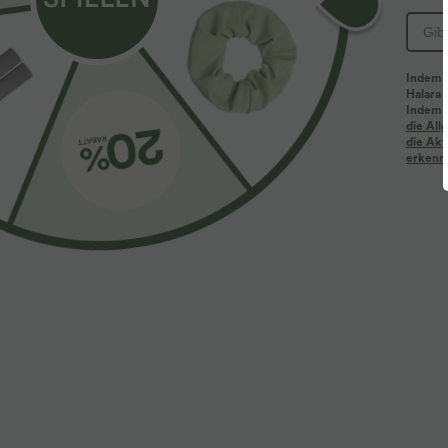
Indem d
Halara 
Indem d
die Al
die Akt
erkenne