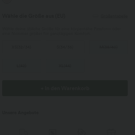
Wähle die Größe aus
(EU)
Größentabelle
Wähle deine übliche Größe für eine körpernahe Passform oder
eine Nummer größer für ganztägigen Komfort.
XS
(
32/34
)
S
(
34/36
)
M
(
38/40
)
L
(
42
)
XL
(
44
)
+ In den Warenkorb
Unsere Angebote