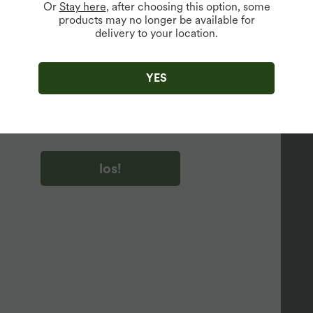
Or
Stay here
, after choosing this option, some
products may no longer be available for
delivery to your location.
u auf „los!“ klicken, stimmen du zu, Marketing-E-Mails über
zu erhalten. du können Ihre Zustimmung jederzeit widerrufen.
YES
u auf „los!“ klicken, haben du
lgemeinen Geschäftsbedingungen
und
ivitätsregeln von Halara
gelesen und stimmen ihnen zu und
n die Datenschutzrichtlinie von Halara an
.
los!