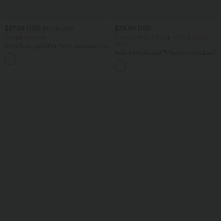
$57.95 USD
$39.95 USD
$67.95 USD
limited time sale
2 Stück -10%, 3 Stück -15%, 4 Stück
-20%
Ärmelloser, geraffter Party-Jumpsuit mit
V-Ausschnitt, Seitentaschen und
Halara UltraSculpt™ Rückenfreies Lauf-
+7
unsichtbarem Reißverschluss - pipi-
Tanktop mit U-Ausschnitt und
praktisch
überkreuztem, abgerundetem Saum