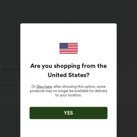
Are you shopping from the
$31.95 USD
$31.95 USD
United States
?
2 Stück -10%, 3 Stück -15%, 4 Stück
Lässiges Oberteil mit
-20%
Rundhalsausschnitt und
Fledermausärmeln
Softlyzero™ Airy - 2-in-1 Yoga-Shorts
Or
Stay here
, after choosing this option, some
mit superhohem Bund, mehreren
products may no longer be available for delivery
+23
Taschen und InstantCool - 17,78 cm
to your location.
Sale
YES