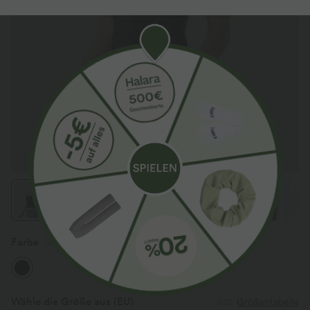
Farbe
Schwarz
Wähle die Größe aus
(EU)
Größentabelle