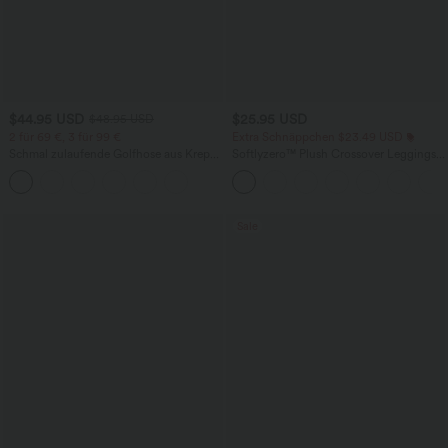
$44.95 USD
$25.95 USD
$48.95 USD
2 für 69 €, 3 für 99 €
Extra Schnäppchen $23.49 USD
Schmal zulaufende Golfhose aus Krepp
Softlyzero™ Plush Crossover Leggings
mit hohem Bund und Seitentaschen
mit Taschen
Sale