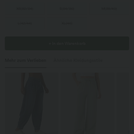
XS
(
32/34
)
S
(
34/36
)
M
(
38/40
)
L
(
42/44
)
XL
(
46
)
+ In den Warenkorb
Mehr zum Verlieben
Ähnliche Kleidungsstile