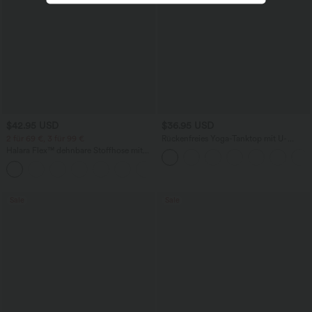
$42.95 USD
$36.95 USD
2 für 69 €, 3 für 99 €
Rückenfreies Yoga-Tanktop mit U-
Ausschnitt, überkreuzten Trägern und
Halara Flex™ dehnbare Stoffhose mit
abgerundetem Saum
hohem Bund, Waffelmuster,
+20
Seitentaschen und weitem Bein
Sale
Sale