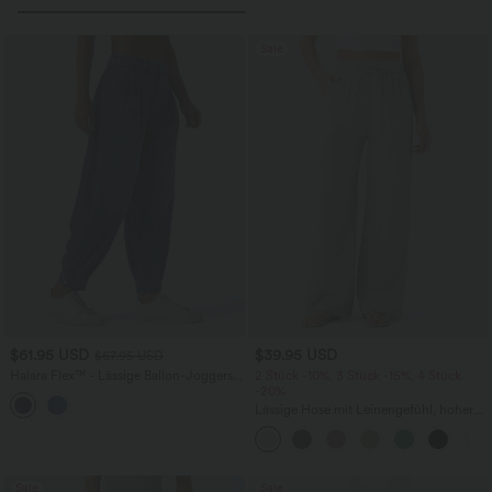
Sale
$61.95 USD
$39.95 USD
$67.95 USD
Halara Flex™ - Lässige Ballon-Joggers
2 Stück -10%, 3 Stück -15%, 4 Stück
aus Denim mit mittelhohem Bund und
-20%
mehreren Taschen
Lässige Hose mit Leinengefühl, hoher
Taille, Kordelzug an der Seite und
weitem Bein
Sale
Sale