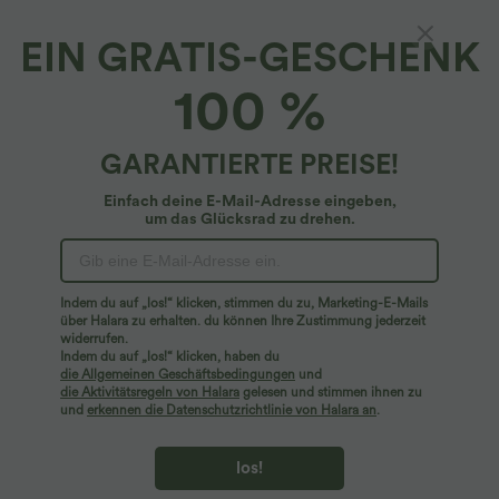
EIN GRATIS-GESCHENK
OneForm - 2-in-1 Lounge-Top mit nahtlosem
100 %
Flow
4.8
(
23
)
GARANTIERTE PREISE!
$19.95 USD
$22.95 USD
Einfach deine E-Mail-Adresse eingeben,
um das Glücksrad zu drehen.
Indem du auf „los!“ klicken, stimmen du zu, Marketing-E-Mails
über Halara zu erhalten. du können Ihre Zustimmung jederzeit
widerrufen.
Indem du auf „los!“ klicken, haben du
die Allgemeinen Geschäftsbedingungen
und
die Aktivitätsregeln von Halara
gelesen und stimmen ihnen zu
und
erkennen die Datenschutzrichtlinie von Halara an
.
los!