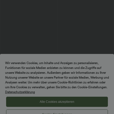
$56.95 USD
$33.95 USD
$36.95 USD
Wir verwenden Cookies, um Inhalte und Anzeigen zu personalisieren,
Ärmelloses Midikleid mit V-Ausschnitt,
Nimm 3, zahle 2; nimm 6, zahle 4
Funktionen für soziale Medien anbieten zu können und die Zugriffe auf
Seitentaschen und Reißverschluss
Halara UltraSculpt™ - Formende
Workout-Leggings mit hohem Bund,
unsere Website zu analysieren. Außerdem geben wir Informationen zu Ihrer
Seitentaschen und Bauchkontrolle
Nutzung unserer Website an unsere Partner für soziale Medien, Werbung und
Analysen weiter. Um mehr über unsere Cookie-Richtlinien zu erfahren oder
um Ihre Cookies zu verwalten, gehen Sie bitte zu den Cookie-Einstellungen.
Sale
Datenschutzerklärung
Alle Cookies akzeptieren