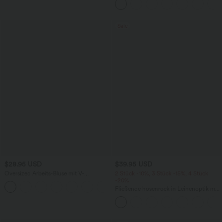
Seitentaschen und Waffelstoff
Sale
$28.95 USD
$39.95 USD
Oversized Arbeits-Bluse mit V-
2 Stück -10%, 3 Stück -15%, 4 Stück
Ausschnitt und kurzen Ärmeln -
-20%
+1
knitterfrei
Fließende hosenrock in Leinenoptik mit
mittelhohem Bund, Seitentaschen und
weitem Bein