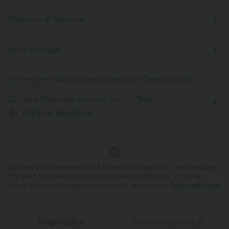
Passform & Features
Körperbetont
quadratischer Ausschnitt
überziehen
Stoff & Pflege
Entspannung
ärmellos
Vier-Wege-Stretch
Kostenloser Standardversand bei einer Bestellung über
$77.37 USD
Einfache Rückgabe innerhalb von 30 Tagen
Einfache Bezahlung
Einige Artikel werden mit Markenlogo geliefert, andere ohne.
Ob ein Logo enthalten ist, kann je nach Produkt variieren.
Auch Stil und Farben können leicht abweichen.
Mehr erfahren
Inspiration
Bewertungen(23)