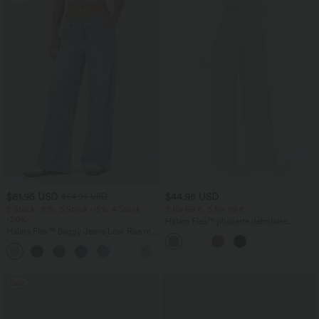
$61.95 USD
$44.95 USD
$64.95 USD
2 Stück -10%, 3 Stück -15%, 4 Stück
2 für 69 €, 3 für 99 €
-20%
Halara Flex™ plissierte dehnbare
Halara Flex™ Baggy Jeans Low Rise mit
Stoffhose mit hohem Bund,
Knopf und Reißverschluss, mehreren
Seitentaschen und geradem Bein
+5
Taschen, weitem Bein
Sale