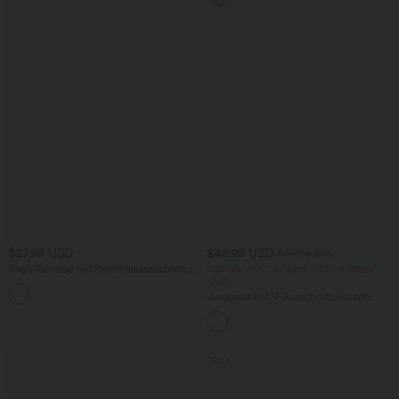
Sale
$27.95 USD
$42.95 USD
$50.95 USD
Yoga-Tanktop mit Rundhalsausschnitt,
2 Stück -10%, 3 Stück -15%, 4 Stück
Rüschen und InstantCool
-20%
+16
Jumpsuit mit V-Ausschnitt, kurzen
Ärmeln, plissierten Seitentaschen und
weitem Bein, fließendem Waffelmuster
Sale