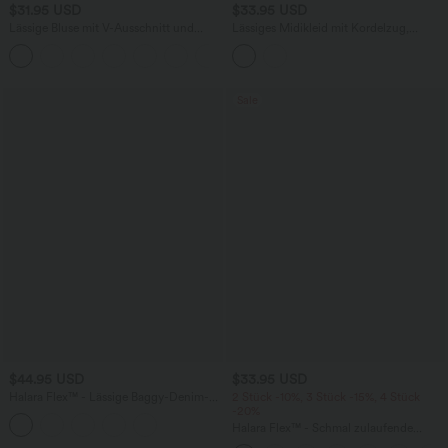
$31.95 USD
$33.95 USD
Lässige Bluse mit V-Ausschnitt und
Lässiges Midikleid mit Kordelzug,
kurzen Puffärmeln
Schlitz und geschwungenem Saum
Sale
$44.95 USD
$33.95 USD
Halara Flex™ - Lässige Baggy-Denim-
2 Stück -10%, 3 Stück -15%, 4 Stück
Shorts mit hohem Crossover-Bund und
-20%
mehreren Taschen
Halara Flex™ - Schmal zulaufende
Bürohose mit hohem Bund,