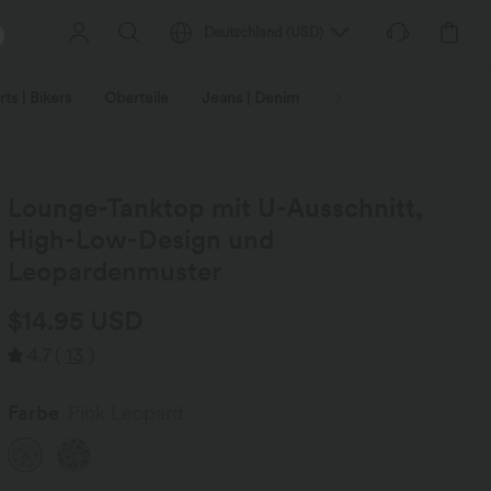
Deutschland
(
USD
)
ts | Bikers
Oberteile
Jeans | Denim
Leggings
Plus-Size
Lounge-Tanktop mit U-Ausschnitt,
High-Low-Design und
Leopardenmuster
$14.95 USD
4.7
(
13
)
Farbe
Pink Leopard