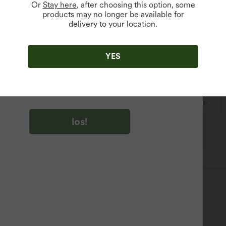
Or
Stay here
, after choosing this option, some
products may no longer be available for
delivery to your location.
u auf „los!“ klicken, stimmen du zu, Marketing-E-Mails über
zu erhalten. du können Ihre Zustimmung jederzeit widerrufen.
YES
u auf „los!“ klicken, haben du
lgemeinen Geschäftsbedingungen
und
ivitätsregeln von Halara
gelesen und stimmen ihnen zu und
n die Datenschutzrichtlinie von Halara an
.
schnitt
gekürzt
ärmellos
Vier-Wege-Stretch
los!