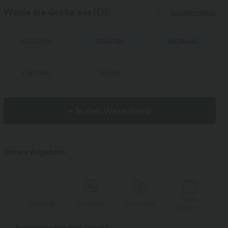
Wähle die Größe aus
(EU)
Größentabelle
XS
(
32/34
)
S
(
34/36
)
M
(
38/40
)
L
(
42/44
)
XL
(
46
)
+ In den Warenkorb
Unsere Angebote
Gratis
Lieferung
Rückgabe
Gutscheine
Li
Geschenk
Kostenloser Standard-Versand