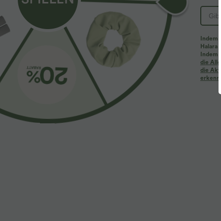
PRODUKT ID: 02843915
Indem d
Halara 
Passform & Features
Indem d
die Al
die Akt
erkenne
Für: Entspannen und Freizeitaktivitäten
Rundhalsaus
Stoff & Pflege
Materialien
95 % Polyester und 5 % Elasthan
Pflege
Maschinenwäsche kalt