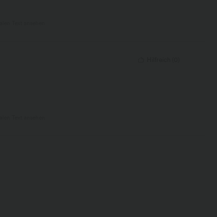
nalen Text ansehen
Hilfreich
(
0
)
nalen Text ansehen