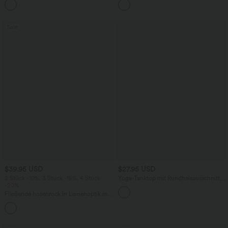
+1
knitterfrei
Bindebändern, Streifen und InstantCool
- Easy Peezy Edition
Sale
$39.95 USD
$27.95 USD
2 Stück -10%, 3 Stück -15%, 4 Stück
Yoga-Tanktop mit Rundhalsausschnitt,
-20%
Rüschen und InstantCool
Fließende hosenrock in Leinenoptik mit
mittelhohem Bund, Seitentaschen und
+1
weitem Bein