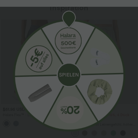
Inspiration
Sale
$61.95 USD
$39.95 USD
$67.95 USD
Halara Flex™ - Lässige Ballon-Joggers
2 Stück -10%, 3 Stück -15%, 4 Stück
aus Denim mit mittelhohem Bund und
-20%
mehreren Taschen
Lässige Hose mit Leinengefühl, hoher
Taille, Kordelzug an der Seite und
weitem Bein