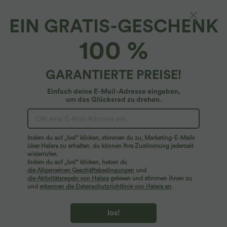
EIN GRATIS-GESCHENK
100 %
GARANTIERTE PREISE!
Einfach deine E-Mail-Adresse eingeben,
um das Glücksrad zu drehen.
Hoppla!
Wir können die von Ihnen gesuchte Seite nicht
Indem du auf „los!“ klicken, stimmen du zu, Marketing-E-Mails
finden.
über Halara zu erhalten. du können Ihre Zustimmung jederzeit
widerrufen.
Indem du auf „los!“ klicken, haben du
Mehr einkaufen
die Allgemeinen Geschäftsbedingungen
und
die Aktivitätsregeln von Halara
gelesen und stimmen ihnen zu
und
erkennen die Datenschutzrichtlinie von Halara an
.
los!