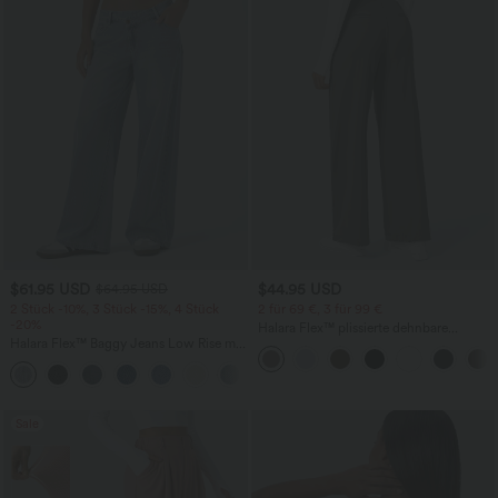
$61.95 USD
$44.95 USD
$64.95 USD
2 Stück -10%, 3 Stück -15%, 4 Stück
2 für 69 €, 3 für 99 €
-20%
Halara Flex™ plissierte dehnbare
Halara Flex™ Baggy Jeans Low Rise mit
Stoffhose mit hohem Bund,
Knopf und Reißverschluss, mehreren
Seitentaschen und geradem Bein
+5
Taschen, weitem Bein
Sale