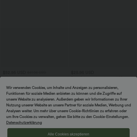
$52.95 USD
$25.95 USD
$61.95 USD
limited time sale
Extra Schnäppchen $23.49 USD
Lässiger, rückenfreier Jumpsuit mit
Softlyzero™ Plush Crossover Leggings
Seitentaschen
mit Taschen
Wir verwenden Cookies, um Inhalte und Anzeigen zu personalisieren,
+10
Funktionen für soziale Medien anbieten zu können und die Zugriffe auf
unsere Website zu analysieren. Außerdem geben wir Informationen zu Ihrer
Sale
Nutzung unserer Website an unsere Partner für soziale Medien, Werbung und
Analysen weiter. Um mehr über unsere Cookie-Richtlinien zu erfahren oder
um Ihre Cookies zu verwalten, gehen Sie bitte zu den Cookie-Einstellungen.
Datenschutzerklärung
Alle Cookies akzeptieren