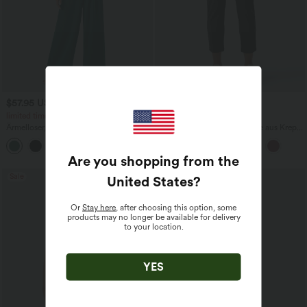
$57.95 USD
$44.95 USD
$67.95 USD
$48.95 USD
limited time sale
2 für 69 €, 3 für 99 €
Ärmelloser, geraffter Party-Jumpsuit mit
Schmal zulaufende Golfhose aus Krepp
V-Ausschnitt, Seitentaschen und
mit hohem Bund und Seitentaschen
+7
unsichtbarem Reißverschluss - pipi-
praktisch
Are you shopping from the
Sale
United States
?
Or
Stay here
, after choosing this option, some
products may no longer be available for delivery
to your location.
YES