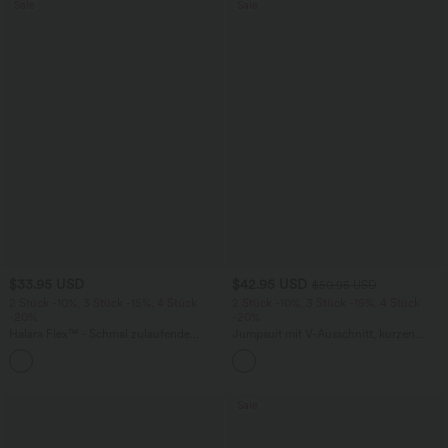
Sale
Sale
$33.95 USD
$42.95 USD
$50.95 USD
2 Stück -10%, 3 Stück -15%, 4 Stück
2 Stück -10%, 3 Stück -15%, 4 Stück
-20%
-20%
Halara Flex™ - Schmal zulaufende
Jumpsuit mit V-Ausschnitt, kurzen
Bürohose mit hohem Bund,
Ärmeln, plissierten Seitentaschen und
+8
Seitentaschen und Waffelstoff
weitem Bein, fließendem Waffelmuster
Sale