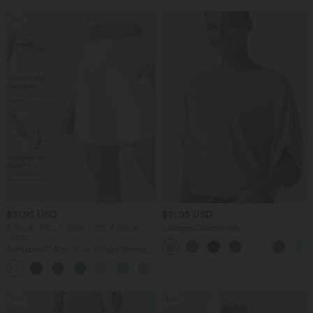
Sale
$31.95 USD
$31.95 USD
2 Stück -10%, 3 Stück -15%, 4 Stück
Lässiges Oberteil mit
-20%
Rundhalsausschnitt und
Fledermausärmeln
Softlyzero™ Airy - 2-in-1 Yoga-Shorts
mit superhohem Bund, mehreren
+23
Taschen und InstantCool - 17,78 cm
Sale
Sale