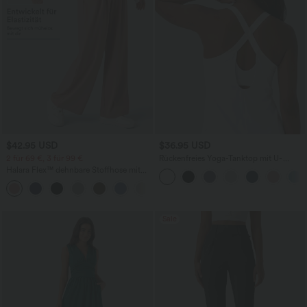
$42.95 USD
$36.95 USD
2 für 69 €, 3 für 99 €
Rückenfreies Yoga-Tanktop mit U-
Ausschnitt, überkreuzten Trägern und
Halara Flex™ dehnbare Stoffhose mit
abgerundetem Saum
hohem Bund, Waffelmuster,
+20
Seitentaschen und weitem Bein
Sale