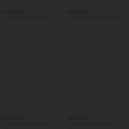
$33.95 USD
$44.95 USD
Lässiges Midikleid mit Kordelzug,
Halara Flex™ - Lässige Baggy-Denim-
Schlitz und geschwungenem Saum
Shorts mit hohem Crossover-Bund und
mehreren Taschen
$28.95 USD
$67.95 USD
Oversized Arbeits-Bluse mit V-
Ärmelloser Jumpsuit mit U-Boot-
Ausschnitt und kurzen Ärmeln -
Ausschnitt, Seitentaschen, seitlichen