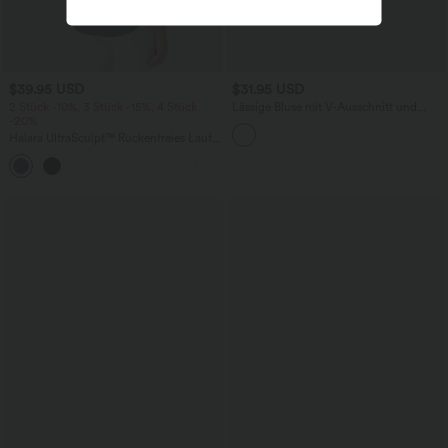
$39.95 USD
$31.95 USD
2 Stück -10%, 3 Stück -15%, 4 Stück
Lässige Bluse mit V-Ausschnitt und
-20%
kurzen Puffärmeln
Halara UltraSculpt™ Rückenfreies Lauf-
Tanktop mit U-Ausschnitt und
+11
überkreuztem, abgerundetem Saum