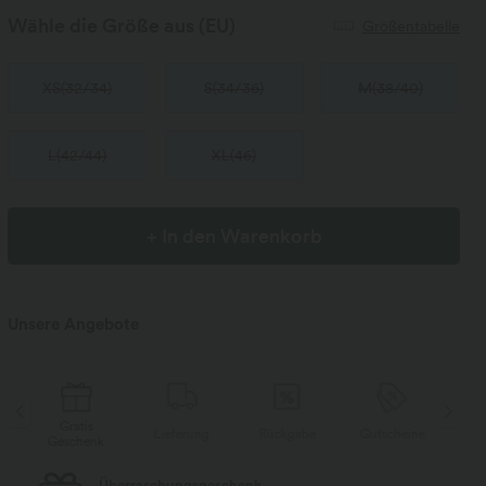
Wähle die Größe aus
(EU)
Größentabelle
XS
(
32/34
)
S
(
34/36
)
M
(
38/40
)
L
(
42/44
)
XL
(
46
)
+ In den Warenkorb
Unsere Angebote
Gratis
Lieferung
Rückgabe
Gutscheine
Li
Geschenk
Kostenloser Standard-Versand