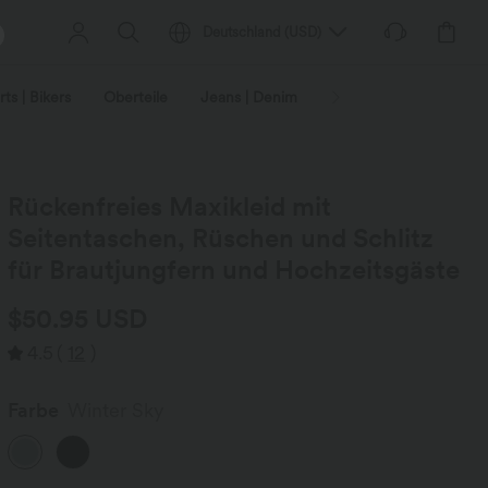
Deutschland
(
USD
)
ts | Bikers
Oberteile
Jeans | Denim
Leggings
Plus-Size
Rückenfreies Maxikleid mit
Seitentaschen, Rüschen und Schlitz
für Brautjungfern und Hochzeitsgäste
$50.95 USD
4.5
(
12
)
Farbe
Winter Sky