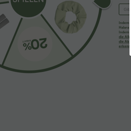
Indem d
Halara 
Indem d
die Al
die Akt
erkenne