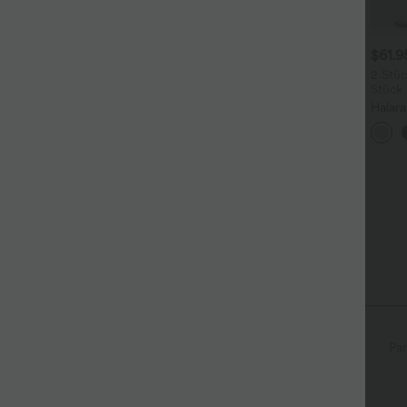
$31.95 USD
$31.95 USD
$61.
ässiges Oberteil mit
2 Stück -10%, 3 Stück -15%, 4
2 Stüc
undhalsausschnitt und
Stück -20%
Stück
+5
ledermausärmeln
Softlyzero™ Airy - 2-in-1
Halar
Yoga-Shorts mit superhohem
Low R
+27
Bund, mehreren Taschen und
Reißv
InstantCool - 17,78 cm
Tasch
asymmetrisch
Schlitz-Design
überziehen
Par