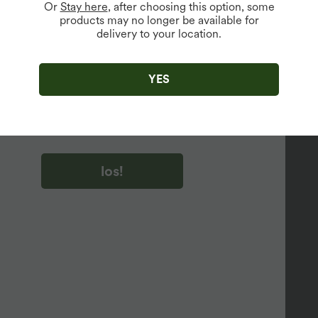
Or
Stay here
, after choosing this option, some
products may no longer be available for
delivery to your location.
u auf „los!“ klicken, stimmen du zu, Marketing-E-Mails über
zu erhalten. du können Ihre Zustimmung jederzeit widerrufen.
YES
u auf „los!“ klicken, haben du
lgemeinen Geschäftsbedingungen
und
ivitätsregeln von Halara
gelesen und stimmen ihnen zu und
n die Datenschutzrichtlinie von Halara an
.
los!