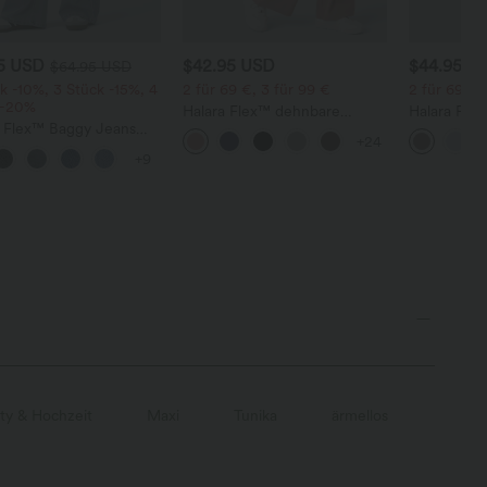
95 USD
$42.95 USD
$44.95 U
$64.95 USD
k -10%, 3 Stück -15%, 4
2 für 69 €, 3 für 99 €
2 für 69 €,
 -20%
Halara Flex™ dehnbare
Halara Flex
a Flex™ Baggy Jeans
Stoffhose mit hohem Bund,
dehnbare S
+24
ise mit Knopf und
Waffelmuster, Seitentaschen
hohem Bund
+9
erschluss, mehreren
und weitem Bein
und gerad
en, weitem Bein
ty & Hochzeit
Maxi
Tunika
ärmellos