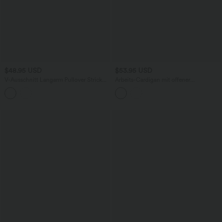
$48.95 USD
$53.95 USD
V-Ausschnitt Langarm Pullover Strick
Arbeits-Cardigan mit offener
Casual Cardigan
Vorderseite, Seitentaschen und langen
Ärmeln