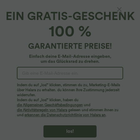
EIN GRATIS-GESCHENK
Cardigan aus Wolle mit Rundhalsausschnitt
100 %
und langen Ärmeln
4.7
(
56
)
GARANTIERTE PREISE!
$33.95 USD
Einfach deine E-Mail-Adresse eingeben,
um das Glücksrad zu drehen.
Indem du auf „los!“ klicken, stimmen du zu, Marketing-E-Mails
über Halara zu erhalten. du können Ihre Zustimmung jederzeit
widerrufen.
Indem du auf „los!“ klicken, haben du
die Allgemeinen Geschäftsbedingungen
und
die Aktivitätsregeln von Halara
gelesen und stimmen ihnen zu
und
erkennen die Datenschutzrichtlinie von Halara an
.
los!