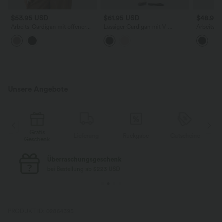
$53.95 USD
$61.95 USD
$48.95
Arbeits-Cardigan mit offener
Lässiger Cardigan mit V-
Arbeitsca
Vorderseite, Seitentaschen und
Ausschnitt, Seitentaschen und
und V-Au
langen Ärmeln
langen Ärmeln
Unsere Angebote
Gratis
Gr
Lieferung
Rückgabe
Gutscheine
Geschenk
Ges
Kostenloser Standard-Versand
bei Bestellung ab $77 USD
PRODUKT ID: 02864395