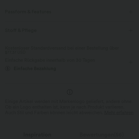
Passform & Features
Rundhalsausschnitt
Oficina
langärmlig
Stoff & Pflege
Vier-Wege-Stretch
Strickjacken
Kostenloser Standardversand bei einer Bestellung über
$77.37 USD
Einfache Rückgabe innerhalb von 30 Tagen
Einfache Bezahlung
Einige Artikel werden mit Markenlogo geliefert, andere ohne.
Ob ein Logo enthalten ist, kann je nach Produkt variieren.
Auch Stil und Farben können leicht abweichen.
Mehr erfahren
Inspiration
Bewertungen(56)