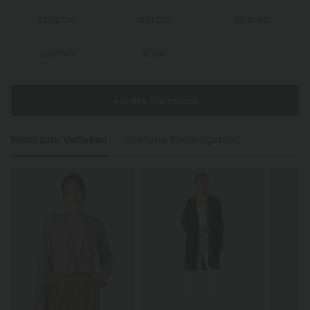
XS
(
32/34
)
S
(
34/36
)
M
(
38/40
)
L
(
42/44
)
XL
(
46
)
+ In den Warenkorb
Mehr zum Verlieben
Ähnliche Kleidungsstile