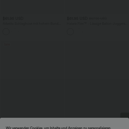
$61.95 USD
$61.95 USD
$67.95 USD
Arbeits-Schlaghose mit hohem Bund
Halara Flex™ - Lässige Ballon-Joggers
und Seitentaschen
aus Denim mit mittelhohem Bund und
mehreren Taschen
Sale
$39.95 USD
$36.95 USD
Wir verwenden Cookies, um Inhalte und Anzeigen zu personalisieren,