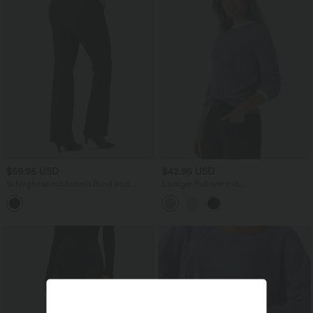
$59.95 USD
$42.95 USD
Schlaghose mit hohem Bund und
Lässiger Pullover mit
Seitentaschen
Rundhalsausschnitt und langen Ärmeln