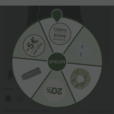
Farbe
Schwarz
Wähle die Größe aus
(EU)
Größentabelle