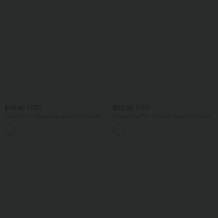
$48.95 USD
$53.95 USD
OneForm - Yogahose aus Waffelstoff
Halara Flex™ - Arbeits-Hose mit hohem
mit hohem Bund, geradem Bein und
Bund, Seitentaschen, Streifenmuster
nahtlosem Flow
und weitem Bein