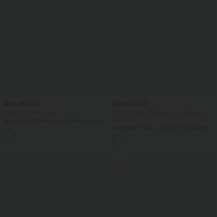
$42.95 USD
$31.95 USD
2 für 69 €, 3 für 99 €
2 Stück -10%, 3 Stück -15%, 4 Stück
-20%
Halara Flex™ dehnbare Stoffhose mit
hohem Bund, Waffelmuster,
Softlyzero™ Airy - 2-in-1 Yoga-Shorts
+20
Seitentaschen und weitem Bein
mit superhohem Bund, mehreren
Taschen und InstantCool - 17,78 cm
Sale