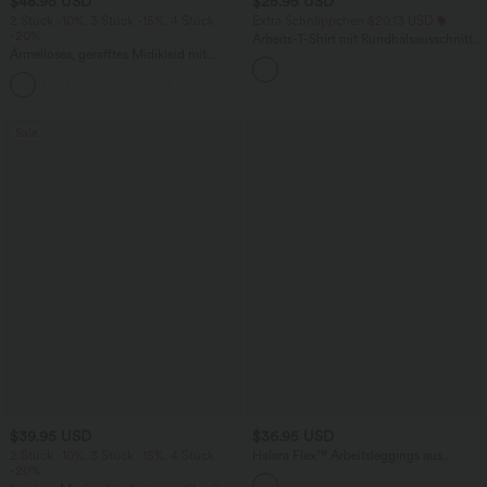
$48.95 USD
$25.95 USD
2 Stück -10%, 3 Stück -15%, 4 Stück
Extra Schnäppchen $20.13 USD
-20%
Arbeits-T-Shirt mit Rundhalsausschnitt
Ärmelloses, gerafftes Midikleid mit
und kurzen Fledermausärmeln
eckigem Ausschnitt, integriertem BH
und überkreuztem Rückendesign
Sale
$39.95 USD
$36.95 USD
2 Stück -10%, 3 Stück -15%, 4 Stück
Halara Flex™ Arbeitsleggings aus
-20%
elastischem Strick-Denim mit hohem
Bund und mehreren Taschen