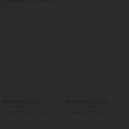
Lässiger Maxirock in Leinenoptik mit
hohem Bund und Kordelzug
Sale
$52.95 USD
$44.95 USD
$61.95 USD
$48.95 USD
limited time sale
2 für 69 €, 3 für 99 €
Lässiger, rückenfreier Jumpsuit mit
Schlaghose mit mittlerem Bund und
Seitentaschen
seitlichen Reißverschlusstaschen
+10