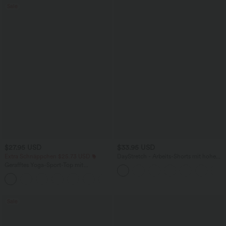
Sale
$27.95 USD
$33.95 USD
Extra Schnäppchen $25.73 USD
DayStretch - Arbeits-Shorts mit hohem
Bund, Seitentaschen und weitem Bein
Gerafftes Yoga-Sport-Top mit
Rundhalsausschnitt und kurzen Ärmeln
+11
- UPF50+
Sale