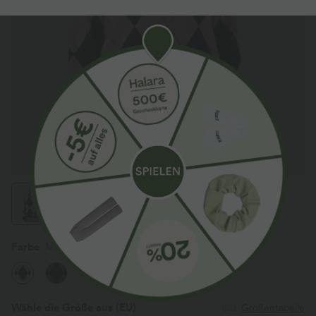
Farbe
Moonlight Diamond
Wähle die Größe aus
(EU)
Größentabelle