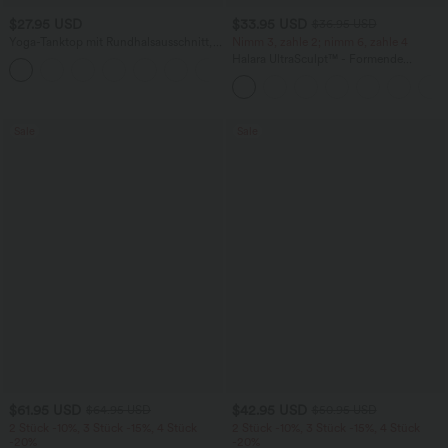
$27.95 USD
$33.95 USD
$36.95 USD
Yoga-Tanktop mit Rundhalsausschnitt,
Nimm 3, zahle 2; nimm 6, zahle 4
Rüschen und InstantCool
Halara UltraSculpt™ - Formende
+16
Workout-Leggings mit hohem Bund,
Seitentaschen und Bauchkontrolle
Sale
Sale
$61.95 USD
$42.95 USD
$64.95 USD
$50.95 USD
2 Stück -10%, 3 Stück -15%, 4 Stück
2 Stück -10%, 3 Stück -15%, 4 Stück
-20%
-20%