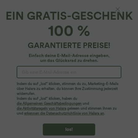
EIN GRATIS-GESCHENK
Arbeitspullover mit Rundhalsausschnitt,
100 %
langen Ärmeln und Rautenmuster
4.9
(
52
)
GARANTIERTE PREISE!
$44.95 USD
Einfach deine E-Mail-Adresse eingeben,
um das Glücksrad zu drehen.
Indem du auf „los!“ klicken, stimmen du zu, Marketing-E-Mails
über Halara zu erhalten. du können Ihre Zustimmung jederzeit
widerrufen.
Indem du auf „los!“ klicken, haben du
die Allgemeinen Geschäftsbedingungen
und
die Aktivitätsregeln von Halara
gelesen und stimmen ihnen zu
und
erkennen die Datenschutzrichtlinie von Halara an
.
los!