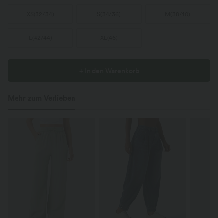
XS
(
32/34
)
S
(
34/36
)
M
(
38/40
)
L
(
42/44
)
XL
(
46
)
+ In den Warenkorb
Mehr zum Verlieben