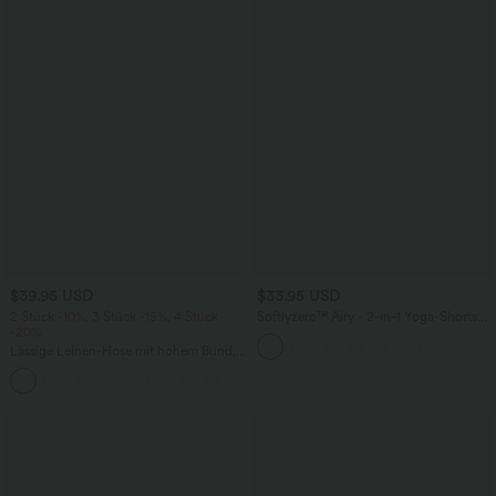
$39.95 USD
$33.95 USD
2 Stück -10%, 3 Stück -15%, 4 Stück
Softlyzero™ Airy - 2-in-1 Yoga-Shorts
-20%
mit superhohem Bund, mehreren
Taschen und InstantCool - 22,9 cm
Lässige Leinen-Hose mit hohem Bund,
Kordelzug, weitem Bein und Taschen
+5