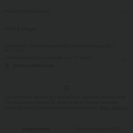
Passform & Features
Rundhalsausschnitt
Oficina
hüftlang
langärmlig
Stoff & Pflege
Vier-Wege-Stretch
Strickjacken
Kostenloser Standardversand bei einer Bestellung über
$77.37 USD
Einfache Rückgabe innerhalb von 30 Tagen
Einfache Bezahlung
Einige Artikel werden mit Markenlogo geliefert, andere ohne.
Ob ein Logo enthalten ist, kann je nach Produkt variieren.
Auch Stil und Farben können leicht abweichen.
Mehr erfahren
Inspiration
Bewertungen(52)