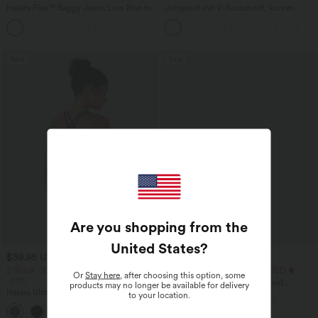
Halara Flex™ Baggy Jeans Low Rise mit
Jumpsuit mit V-Ausschnitt, kurzen
Knopf und Reißverschluss, mehreren
Ärmeln, plissierten Seitentaschen und
+5
Taschen, weitem Bein
weitem Bein, fließendem Waffelmuster
Sale
Sale
Are you shopping from the
United States
?
$39.95 USD
$25.95 USD
2 Stück -10%, 3 Stück -15%, 4 Stück
Extra Schnäppchen $23.49 USD
Or
Stay here
, after choosing this option, some
-20%
Blusen-Top mit Neckholder und
products may no longer be available for delivery
Halara UltraSculpt™ Rückenfreies Lauf-
Schlüssellochausschnitt, plissiert,
to your location.
Tanktop mit U-Ausschnitt und
ärmellos, abgerundeter Saum
+11
überkreuztem, abgerundetem Saum