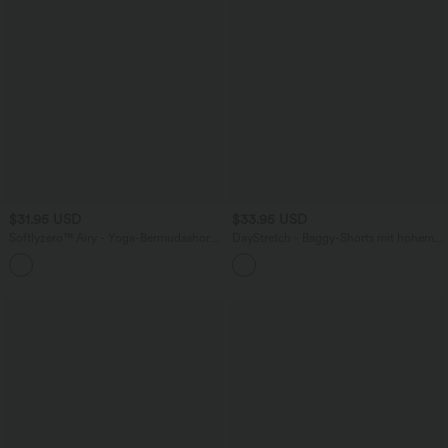
$31.95 USD
$33.95 USD
Softlyzero™ Airy - Yoga-Bermudashorts
DayStretch - Baggy-Shorts mit hohem
mit hohem Bund, mehreren Taschen
Bund und Seitentaschen - 17,8 cm
+16
und InstantCool