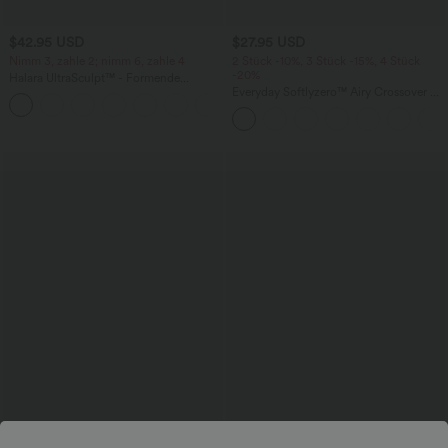
$42.95 USD
$27.95 USD
Nimm 3, zahle 2; nimm 6, zahle 4
2 Stück -10%, 3 Stück -15%, 4 Stück
-20%
Halara UltraSculpt™ - Formende
Workout-Leggings mit hohem Bund,
Everyday Softlyzero™ Airy Crossover 2-
+13
Seitentaschen, Booty-Scrunch und
in-1-Mini-Tennisrock mit Seitentaschen-
Bauchkontrolle
Lucid
$44.95 USD
$33.95 USD