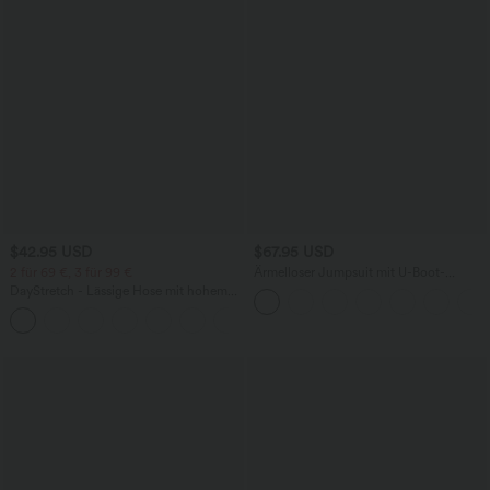
$42.95 USD
$67.95 USD
2 für 69 €, 3 für 99 €
Ärmelloser Jumpsuit mit U-Boot-
Ausschnitt, Seitentaschen, seitlichen
DayStretch - Lässige Hose mit hohem
Bindebändern, Streifen und InstantCool
Bund, Seitentaschen und Barrel-Leg
- Easy Peezy Edition
+5