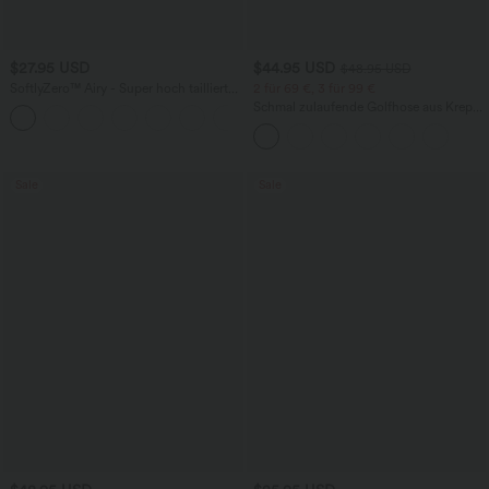
$27.95 USD
$44.95 USD
$48.95 USD
SoftlyZero™ Airy - Super hoch taillierte
2 für 69 €, 3 für 99 €
2-in-1-Yoga-Shorts mit Gesäßtasche
Schmal zulaufende Golfhose aus Krepp
+20
und Seitentasche-längere Länge
mit hohem Bund und Seitentaschen
Sale
Sale