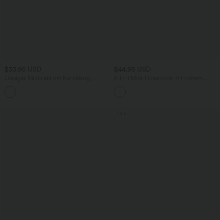
$33.95 USD
$44.95 USD
Lässiges Midikleid mit Kordelzug,
2-in-1 Midi-Hosenrock mit hohem
Schlitz und geschwungenem Saum
Bund, Seitentaschen, Kordelzug und
kontrastierendem Netz
Sale