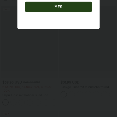
YES
Sale
$38.95 USD
$31.95 USD
$42.95 USD
2 Stück -10%, 3 Stück -15%, 4 Stück
Lässige Bluse mit V-Ausschnitt und
-20%
kurzen Puffärmeln
Capri-Hose mit hohem Bund und
Seitentaschen - leinenähnliches Material
+7
Sale