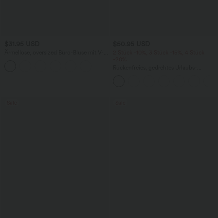
$31.95 USD
$50.95 USD
Ärmellose, oversized Büro-Bluse mit V-
2 Stück -10%, 3 Stück -15%, 4 Stück
Ausschnitt - knitterfrei
-20%
Rückenfreies, gedrehtes Urlaubs-
Maxikleid mit Seitentaschen und Schlitz
Sale
Sale