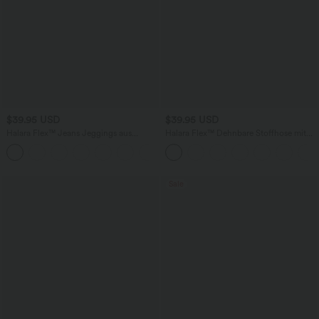
$39.95 USD
$39.95 USD
Halara Flex™ Jeans Jeggings aus
Halara Flex™ Dehnbare Stoffhose mit
elastischem Strick-Denim mit hohem
hohem Bund und Seitentasche hinten
Bund und Gesäßtaschen
Sale