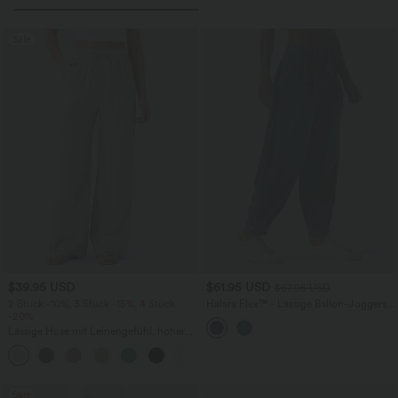
Sale
$39.95 USD
$61.95 USD
$67.95 USD
2 Stück -10%, 3 Stück -15%, 4 Stück
Halara Flex™ - Lässige Ballon-Joggers
-20%
aus Denim mit mittelhohem Bund und
mehreren Taschen
Lässige Hose mit Leinengefühl, hoher
Taille, Kordelzug an der Seite und
+15
weitem Bein
Sale