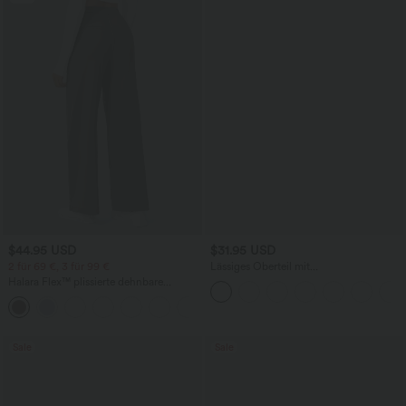
$44.95 USD
$31.95 USD
2 für 69 €, 3 für 99 €
Lässiges Oberteil mit
Rundhalsausschnitt und
Halara Flex™ plissierte dehnbare
Fledermausärmeln
Stoffhose mit hohem Bund,
+23
Seitentaschen und geradem Bein
Sale
Sale