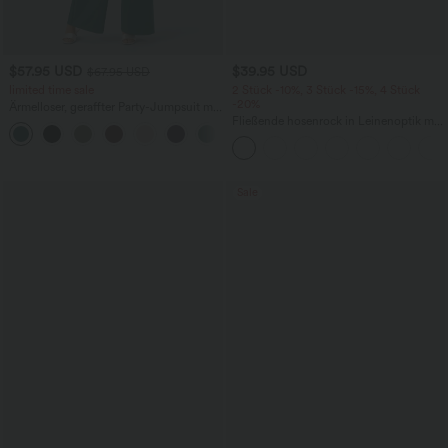
$57.95 USD
$39.95 USD
$67.95 USD
limited time sale
2 Stück -10%, 3 Stück -15%, 4 Stück
-20%
Ärmelloser, geraffter Party-Jumpsuit mit
V-Ausschnitt, Seitentaschen und
Fließende hosenrock in Leinenoptik mit
+7
unsichtbarem Reißverschluss - pipi-
mittelhohem Bund, Seitentaschen und
praktisch
weitem Bein
Sale