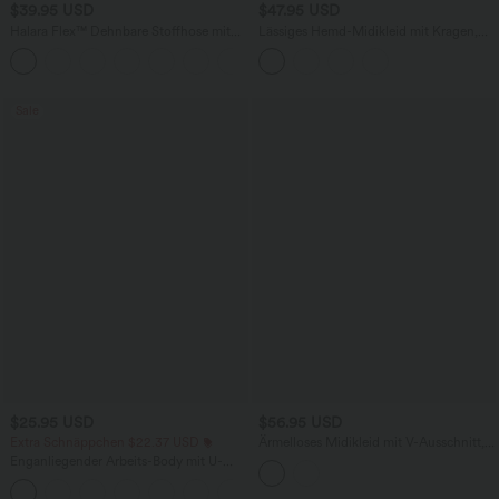
$39.95 USD
$47.95 USD
Halara Flex™ Dehnbare Stoffhose mit
Lässiges Hemd-Midikleid mit Kragen,
hohem Bund und Seitentasche hinten
mehreren Taschen, kurzen Ärmeln,
+13
Gürtel und abgerundetem Saum
Sale
$25.95 USD
$56.95 USD
Extra Schnäppchen $22.37 USD
Ärmelloses Midikleid mit V-Ausschnitt,
Seitentaschen und Reißverschluss
Enganliegender Arbeits-Body mit U-
Ausschnitt und Druckknopfleiste