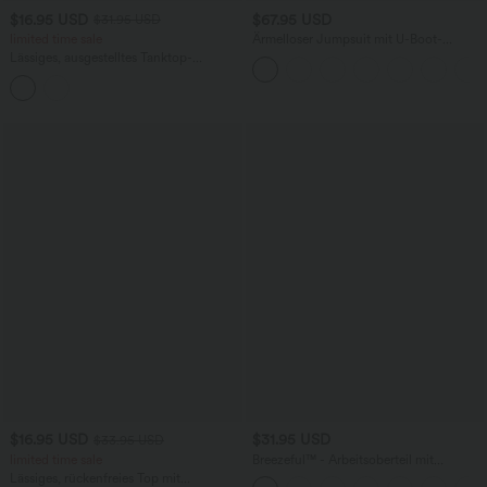
$16.95 USD
$67.95 USD
$31.95 USD
limited time sale
Ärmelloser Jumpsuit mit U-Boot-
Ausschnitt, Seitentaschen, seitlichen
Lässiges, ausgestelltes Tanktop-
Bindebändern, Streifen und InstantCool
Minikleid aus geripptem Strick mit V-
- Easy Peezy Edition
Ausschnitt und Seitentaschen
$16.95 USD
$31.95 USD
$33.95 USD
limited time sale
Breezeful™ - Arbeitsoberteil mit
Rundhalsausschnitt, kurzen Ärmeln und
Lässiges, rückenfreies Top mit