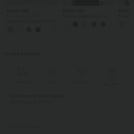
$44.95 USD
$36.95 USD
$31.95 
2 für 69 €, 3 für 99 €
Plissierte Arbeitsbluse mit V-
Lässiges 
Ausschnitt und langen Ärmeln
Rundhals
Halara Flex™ plissierte dehnbare
Flederma
Stoffhose mit hohem Bund,
+23
Seitentaschen und geradem Bein
Unsere Angebote
Gratis
ung
Rückgabe
Gutscheine
Lieferung
Geschenk
Gratis Rückgabe
Einfache Rückg
nur für Neukunden in Deutschland
innerhalb 30 Tage
PRODUKT ID: 02661543