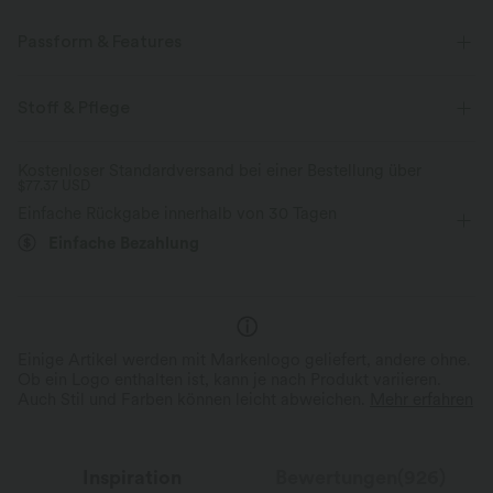
Passform & Features
Normale Passform
Brusttasche
mit Gürtel
Stoff & Pflege
überziehen
Oficina
Mini
Trapez
Kostenloser Standardversand bei einer Bestellung über
$77.37 USD
kurzärmlig
Hemdkleid
Einfache Rückgabe innerhalb von 30 Tagen
Einfache Bezahlung
Einige Artikel werden mit Markenlogo geliefert, andere ohne.
Ob ein Logo enthalten ist, kann je nach Produkt variieren.
Auch Stil und Farben können leicht abweichen.
Mehr erfahren
Inspiration
Bewertungen(926)