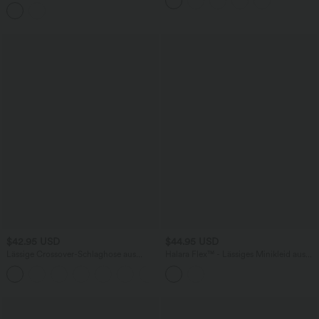
Zierknöpfen und geschlitztem Saum
$42.95 USD
$44.95 USD
Lässige Crossover-Schlaghose aus
Halara Flex™ - Lässiges Minikleid aus
geripptem Strick mit hohem Bund und
Denim mit eckigem Ausschnitt und
Seitentaschen
Seitentaschen