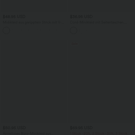
$48.95 USD
$36.95 USD
Midikleid aus geripptem Strick mit V-
Cord-Minikleid mit Seitentaschen,
Ausschnitt und langen Ärmeln
verstellbaren Trägern und Köpfen
Sale
$50.95 USD
$69.95 USD
Ärmelloses Büro-Minikleid aus
1 Stück -20%, 2 Stück -30%, 3 Stück