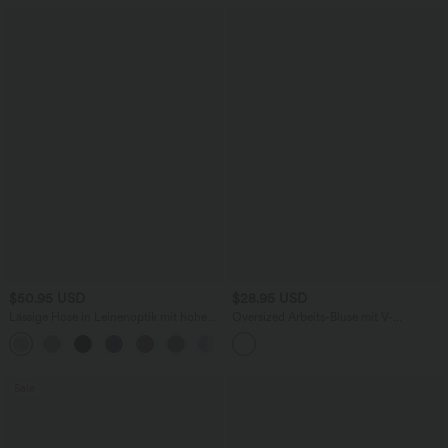
$50.95 USD
$28.95 USD
Lässige Hose in Leinenoptik mit hohem
Oversized Arbeits-Bluse mit V-
Bund, mehreren Taschen und geradem
Ausschnitt und kurzen Ärmeln -
+5
Bein
knitterfrei
Sale