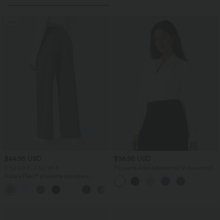
Sale
$44.95 USD
$36.95 USD
2 für 69 €, 3 für 99 €
Plissierte Arbeitsbluse mit V-Ausschnitt
und langen Ärmeln
Halara Flex™ plissierte dehnbare
Stoffhose mit hohem Bund,
+23
Seitentaschen und geradem Bein