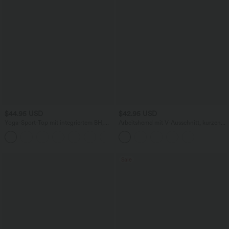
$44.95 USD
$42.95 USD
Yoga-Sport-Top mit integriertem BH,
Arbeitshemd mit V-Ausschnitt, kurzen
One-Shoulder-Design, langen Ärmeln,
Ärmeln und Leinen-Feeling
+3
Daumenlöchern und gebogenem Saum
- schnelltrocknend
Sale