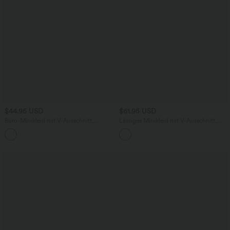
$44.95 USD
$61.95 USD
Büro-Minikleid mit V-Ausschnitt,
Lässiges Minikleid mit V-Ausschnitt,
Seitentaschen, Fledermausärmeln und
3/4-Puffärmeln und Gürtel
Gürtel - selbstglättend