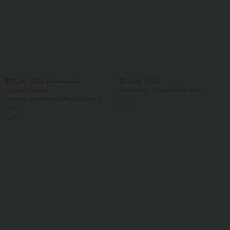
$33.95 USD
$50.95 USD
$39.95 USD
limited time sale
Ärmelloses, figurbetontes Midi-
Arbeitskleid mit hohem Halsausschnitt
Lässiges, ärmelloses Minikleid mit U-
und Karomuster
Boot-Ausschnitt, Seitentaschen und
Karomuster