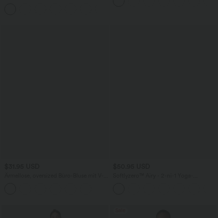
Schlüsselloch-Rücken -
Neckholder und Bindebändern
schnelltrocknend
+1
$31.95 USD
$50.95 USD
Ärmellose, oversized Büro-Bluse mit V-
Softlyzero™ Airy - 2-ni-1 Yoga-
Ausschnitt - knitterfrei
Minikleid mit Rundhalsausschnitt,
Seitentaschen, kurzen Ärmeln und
InstantCool - Easy Peezy Edition
Sale