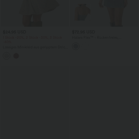
$24.95 USD
$72.95 USD
1 Stück -20%, 2 Stück -30%, 3 Stück
Halara Flex™ - Rückenfreies,
-40%
figurbetontes, verwaschenes
Freizeitkleid aus elastischem Strick-
Lässiges Minikleid aus geripptem Strick
Denim mit Neckholder, Reißverschluss
mit V-Ausschnitt, langen Ärmeln und
und Gürtel
Crossover-Design