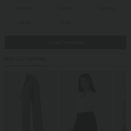
XS
(
32/34
)
S
(
34/36
)
M
(
38/40
)
L
(
42/44
)
XL
(
46
)
+ In den Warenkorb
Mehr zum Verlieben