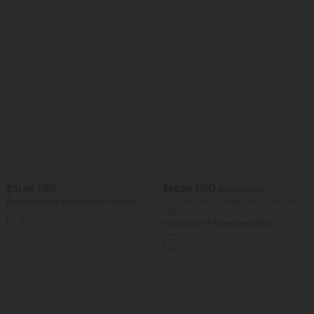
$31.95 USD
$66.95 USD
$72.95 USD
Einschultriges Yoga-Sport-Top mit
2 Stück -10%, 3 Stück -15%, 4 Stück
langen Ärmeln, gebogenem Saum,
-20%
Daumenloch und High-Low-Design -
Halara Flex™ Ärmelloses Midi-
schnelltrocknend
Jeanskleid mit V-Ausschnitt, Raffungen
und Knöpfe