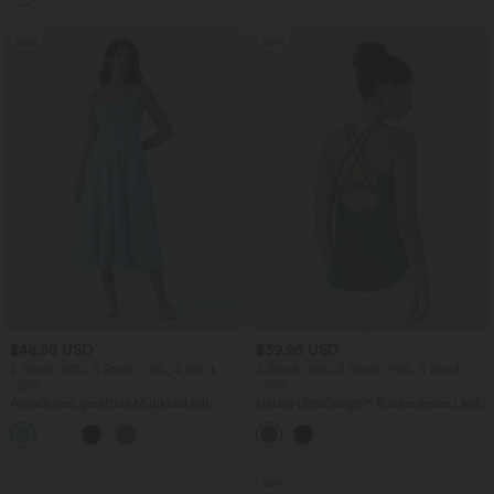
Sale
Sale
$48.95 USD
$39.95 USD
2 Stück -10%, 3 Stück -15%, 4 Stück
2 Stück -10%, 3 Stück -15%, 4 Stück
-20%
-20%
Ärmelloses, gerafftes Midikleid mit
Halara UltraSculpt™ Rückenfreies Lauf-
eckigem Ausschnitt, integriertem BH
Tanktop mit U-Ausschnitt und
und überkreuztem Rückendesign
überkreuztem, abgerundetem Saum
Sale