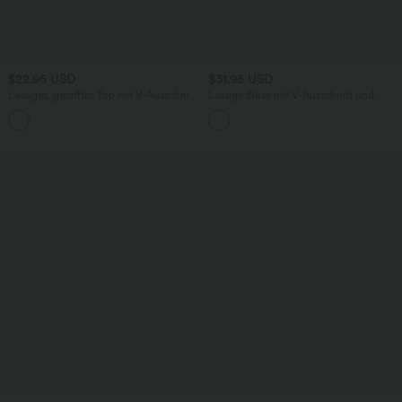
$22.95 USD
$31.95 USD
Lässiges, gerafftes Top mit V-Ausschnitt
Lässige Bluse mit V-Ausschnitt und
und kurzen Ärmeln
kurzen Puffärmeln
+1