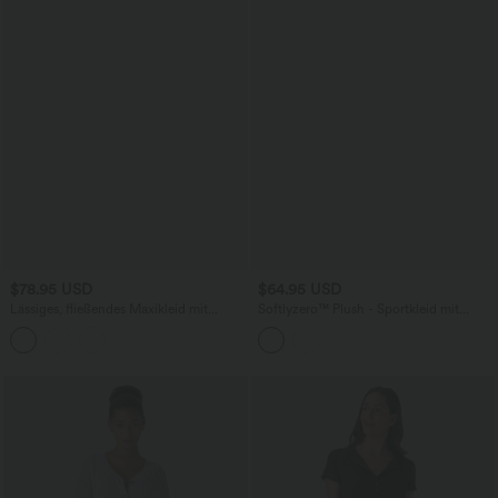
$78.95 USD
$64.95 USD
Lässiges, fließendes Maxikleid mit
Softlyzero™ Plush - Sportkleid mit
Seitentaschen
Seitentaschen, verstellbaren Trägern
und eingenähten Pads - Push-Up, Easy
Peezy