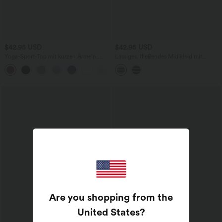
$42.95 USD
$42.95 USD
Yoga-Sport-Top mit kurzen Ärmeln,
Lässiges, fließendes Midikleid mit
integriertem BH, One-Shoulder-Design
mehreren Taschen und Streifen
und abgerundetem Saum -
schnelltrocknend
Are you shopping from the
United States
?