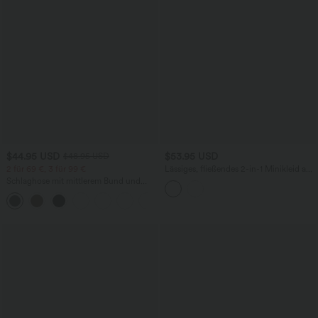
$44.95 USD
$53.95 USD
$48.95 USD
2 für 69 €, 3 für 99 €
Lässiges, fließendes 2-in-1 Minikleid aus
Leinenmischung aus geripptem Strick
Schlaghose mit mittlerem Bund und
mit V-Ausschnitt und kurzen Ärmeln
seitlichen Reißverschlusstaschen
+12