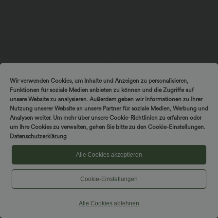
$27.95 USD
$61.95 USD
$72.95 USD
SoftlyZero™ Airy - Super hoch taillierte
limited time sale
Wir verwenden Cookies, um Inhalte und Anzeigen zu personalisieren,
2-in-1-Yoga-Shorts mit Gesäßtasche
Halara Flex™ DayStretch - Ausgestellte
+20
und Seitentasche-längere Länge
Funktionen für soziale Medien anbieten zu können und die Zugriffe auf
Arbeits-Hose mit hohem Bund und
Seitentaschen
unsere Website zu analysieren. Außerdem geben wir Informationen zu Ihrer
Nutzung unserer Website an unsere Partner für soziale Medien, Werbung und
Analysen weiter. Um mehr über unsere Cookie-Richtlinien zu erfahren oder
Sale
um Ihre Cookies zu verwalten, gehen Sie bitte zu den Cookie-Einstellungen.
Datenschutzerklärung
Alle Cookies akzeptieren
Cookie-Einstellungen
Alle Cookies ablehnen