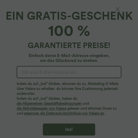
EIN GRATIS-GESCHENK
Lockeres Arbeitshemdkleid mit Kragen,
100 %
hochgekrempelten Ärmeln und Gürtel
4.3
(
926
)
GARANTIERTE PREISE!
$42.95 USD
Einfach deine E-Mail-Adresse eingeben,
um das Glücksrad zu drehen.
Indem du auf „los!“ klicken, stimmen du zu, Marketing-E-Mails
über Halara zu erhalten. du können Ihre Zustimmung jederzeit
widerrufen.
Indem du auf „los!“ klicken, haben du
die Allgemeinen Geschäftsbedingungen
und
die Aktivitätsregeln von Halara
gelesen und stimmen ihnen zu
und
erkennen die Datenschutzrichtlinie von Halara an
.
los!