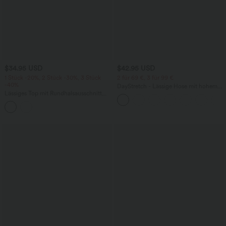
$34.95 USD
$42.95 USD
1 Stück -20%, 2 Stück -30%, 3 Stück
2 für 69 €, 3 für 99 €
-40%
DayStretch - Lässige Hose mit hohem
Lässiges Top mit Rundhalsausschnitt
Bund, Seitentaschen und Barrel-Leg
und langen Ärmeln - relaxed fit