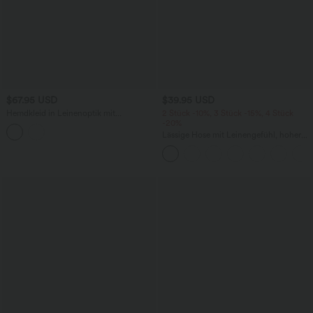
$67.95 USD
$39.95 USD
Hemdkleid in Leinenoptik mit
2 Stück -10%, 3 Stück -15%, 4 Stück
Brusttaschen, kurzen Ärmeln und Gürtel
-20%
Lässige Hose mit Leinengefühl, hoher
Taille, Kordelzug an der Seite und
weitem Bein