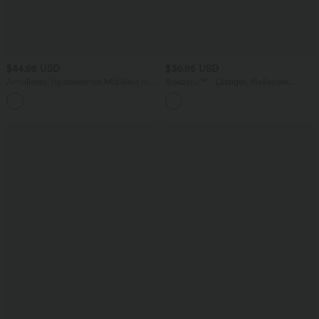
$44.95 USD
$36.95 USD
Ärmelloses, figurbetontes Midikleid mit
Breezeful™ - Lässiges, fließendes
hohem Kragen und Karomuster
Minikleid mit verstellbaren Trägern und
mehreren Taschen - schnelltrocknend