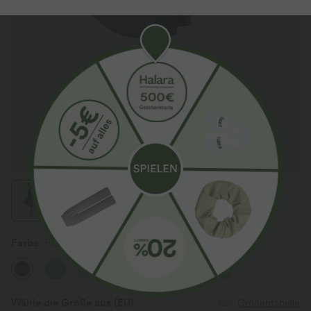
Farbe
Patriot Blue
Wähle die Größe aus
(EU)
Größentabelle