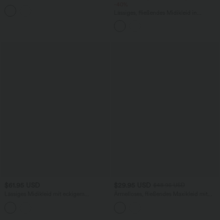
elastischem Kunstleder mit V-Ausschnitt
-40%
und Reißverschlusstaschen
Lässiges, fließendes Midikleid in
Leinenoptik mit eckigem Ausschnitt,
langen Ärmeln und Schnürung vorne
$61.95 USD
$29.95 USD
$48.95 USD
Lässiges Midikleid mit eckigem
Ärmelloses, fließendes Maxikleid mit
Ausschnitt, Seitentaschen und
verstellbaren Trägern und mehreren
Schnürung
Taschen