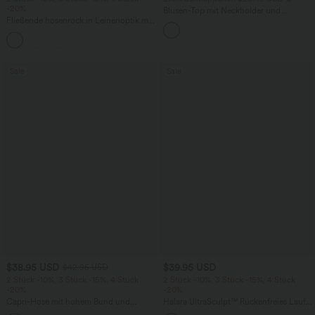
-20%
Blusen-Top mit Neckholder und
Fließende hosenrock in Leinenoptik mit
Schlüssellochausschnitt, plissiert,
mittelhohem Bund, Seitentaschen und
ärmellos, abgerundeter Saum
+1
weitem Bein
Sale
Sale
$38.95 USD
$39.95 USD
$42.95 USD
2 Stück -10%, 3 Stück -15%, 4 Stück
2 Stück -10%, 3 Stück -15%, 4 Stück
-20%
-20%
Capri-Hose mit hohem Bund und
Halara UltraSculpt™ Rückenfreies Lauf-
Seitentaschen - leinenähnliches Material
Tanktop mit U-Ausschnitt und