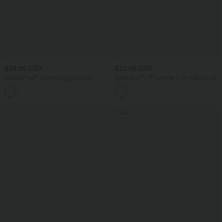
$39.95 USD
$33.95 USD
Halara Flex™ Jeans Jeggings aus
Breezeful™ - Plissierter 2-in-1 Minirock
elastischem Strick-Denim mit hohem
mit hohem Bund, Taschen und
Bund und Gesäßtaschen
asymmetrischem Saum -
schnelltrocknend, extralang
Sale