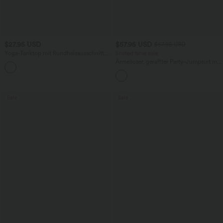
$27.95 USD
$57.95 USD
$67.95 USD
Yoga-Tanktop mit Rundhalsausschnitt,
limited time sale
Rüschen und InstantCool
Ärmelloser, geraffter Party-Jumpsuit mit
+16
V-Ausschnitt, Seitentaschen und
unsichtbarem Reißverschluss - pipi-
praktisch
Sale
Sale