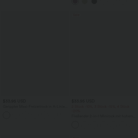
Gesäßtasche, asymmetrischem Saum
und schnelltrocknendem Schnitt
Sale
$33.95 USD
$33.95 USD
Gerippter Maxi-Freizeitrock in A-Linie
2 Stück -10%, 3 Stück -15%, 4 Stück
mit hohem Bund und Schlitzsaum
-20%
Fließender 2-in-1 Minirock mit hohem
Bund, Seitentaschen, Kordelzug,
Kontrast-Mesh und ausgestelltem Bein -
extralang