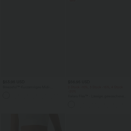
Sale
$53.95 USD
$56.95 USD
Breezeful™ Kurzärmliges Midi-
2 Stück -10%, 3 Stück -15%, 4 Stück
Freizeitkleid mit V-Ausschnitt,
-20%
+9
Seitentaschen und Bindeband hinten -
Halara Flex™ - Lässige, gewaschene
schnelltrocknend
Baggy-Jeans aus drapiertem Lyocell mit
mittelhohem Bund, mehreren Taschen
und weitem Bein