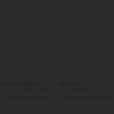
+7
überkreuztem, abgerundetem Saum
Sale
Sale
$42.95 USD
$39.95 USD
$50.95 USD
2 Stück -10%, 3 Stück -15%, 4 Stück
2 Stück -10%, 3 Stück -15%, 4 Stück
-20%
-20%
Jumpsuit mit V-Ausschnitt, kurzen
Lässige Leinen-Hose mit hohem Bund,
Ärmeln, plissierten Seitentaschen und
Kordelzug, weitem Bein und Taschen
+5
weitem Bein, fließendem Waffelmuster