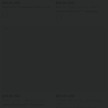
$39.95 USD
$42.95 USD
Halara Flex™ Dehnbare Stoffhose mit
Nimm 3, zahle 2; nimm 6, zahle 4
hohem Bund und Seitentasche hinten
Halara UltraSculpt™ - Formende
+13
Workout-Leggings mit hohem Bund,
Seitentaschen, Booty-Scrunch und
Bauchkontrolle
Sale
Sale
$33.95 USD
$50.95 USD
Nimm 2, zahle 1；Nimm 4, zahle 2
2 Stück -10%, 3 Stück -15%, 4 Stück
-20%
Halara UltraSculpt™ - Formende
Workout-Leggings mit hohem Bund,
Rückenfreies, gedrehtes Urlaubs-