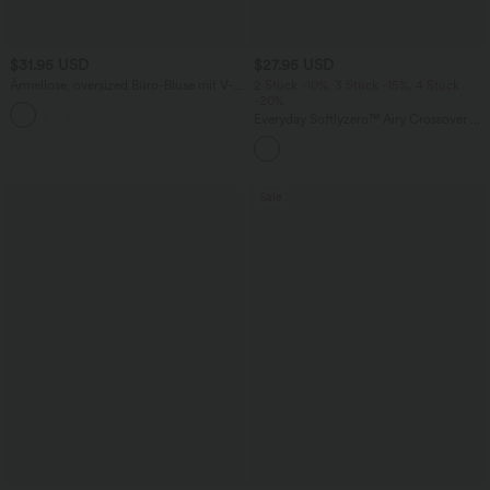
$31.95 USD
$27.95 USD
Ärmellose, oversized Büro-Bluse mit V-
2 Stück -10%, 3 Stück -15%, 4 Stück
Ausschnitt - knitterfrei
-20%
Everyday Softlyzero™ Airy Crossover 2-
in-1-Mini-Tennisrock mit Seitentaschen-
Lucid
Sale