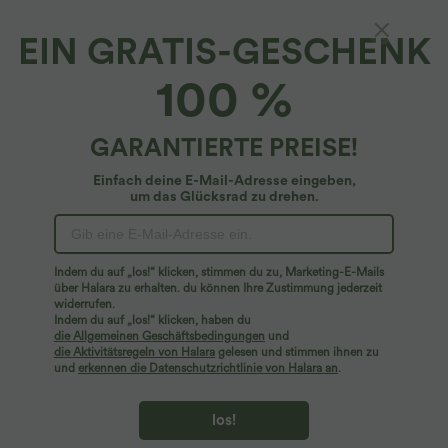
EIN GRATIS-GESCHENK
100 %
GARANTIERTE PREISE!
Einfach deine E-Mail-Adresse eingeben,
um das Glücksrad zu drehen.
Hoppla!
Wir können die von Ihnen gesuchte Seite nicht
Indem du auf „los!“ klicken, stimmen du zu, Marketing-E-Mails
finden.
über Halara zu erhalten. du können Ihre Zustimmung jederzeit
widerrufen.
Indem du auf „los!“ klicken, haben du
Mehr einkaufen
die Allgemeinen Geschäftsbedingungen
und
die Aktivitätsregeln von Halara
gelesen und stimmen ihnen zu
und
erkennen die Datenschutzrichtlinie von Halara an
.
los!