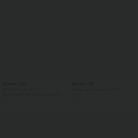
$50.95 USD
$64.95 USD
2 für 69 €, 3 für 99 €
Lässige Jeans aus Lyocell mit
mittelhohem Bund, mehreren Taschen
Halara Flex™ Verwaschene Bootcut-
und Kordelzug
Jeans aus elastischem Strick-Denim mit
+5
hohem Bund und mehrere Taschen