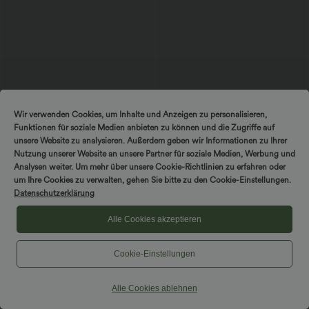
$22.95 USD
$44.95 USD
$27.95 USD
Wir verwenden Cookies, um Inhalte und Anzeigen zu personalisieren,
OneForm - Yoga-Leggings mit
Halara Flex™ Figurformende Stoffhose
Funktionen für soziale Medien anbieten zu können und die Zugriffe auf
mittelhohem Bund, Bauchkontrolle und
aus Micro-Waffel-Stoff mit hohem
nahtlosem Flow - Po-Lifting
Bund, weitem Bein, Seitentasche,
unsere Website zu analysieren. Außerdem geben wir Informationen zu Ihrer
Energiehose
Nutzung unserer Website an unsere Partner für soziale Medien, Werbung und
Analysen weiter. Um mehr über unsere Cookie-Richtlinien zu erfahren oder
Sale
um Ihre Cookies zu verwalten, gehen Sie bitte zu den Cookie-Einstellungen.
Datenschutzerklärung
Alle Cookies akzeptieren
Cookie-Einstellungen
Alle Cookies ablehnen