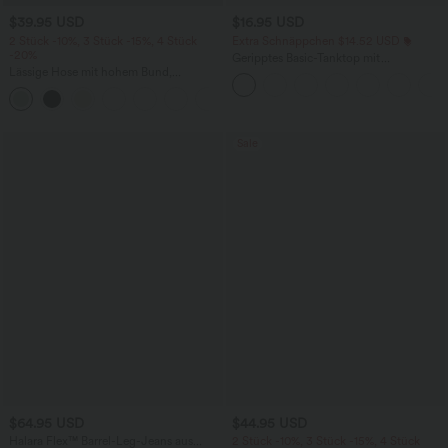
$39.95 USD
$16.95 USD
2 Stück -10%, 3 Stück -15%, 4 Stück
Extra Schnäppchen $14.52 USD
-20%
Geripptes Basic-Tanktop mit
Lässige Hose mit hohem Bund,
Rundhalsausschnitt und lässigem
Kordelzug, weitem Bein und verkürzter
Schnitt
+2
Länge, Leinenoptik, mit Seitentaschen
Sale
$64.95 USD
$44.95 USD
Halara Flex™ Barrel-Leg-Jeans aus
2 Stück -10%, 3 Stück -15%, 4 Stück