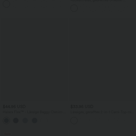
+11
Seitentaschen und Bauchkontrolle - 12,7
Maxikleid mit Seitentaschen und Schlitz
cm
$44.95 USD
$33.95 USD
Halara Flex™ - Lässige Baggy-Denim-
Lässiges, gerafftes 2-in-1 Cami-Top mit
Shorts mit hohem Crossover-Bund und
verstellbaren Trägern und integriertem
mehreren Taschen
BH
Sale