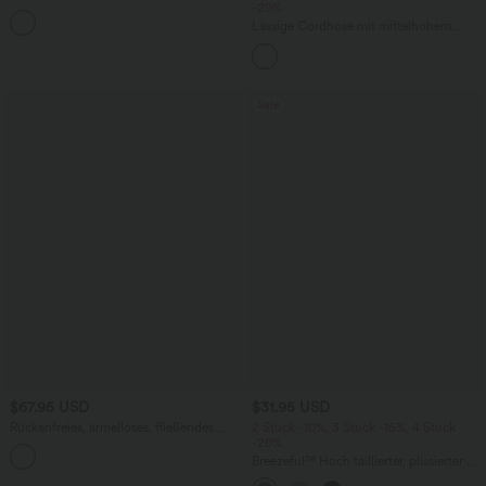
elastischem Strick-Denim mit niedrigem
-20%
Bund, Knopf, Reißverschluss und
Lässige Cordhose mit mittelhohem
mehreren Taschen
Bund, Reißverschluss und Seitentaschen
Sale
$67.95 USD
$31.95 USD
Rückenfreies, ärmelloses, fließendes
2 Stück -10%, 3 Stück -15%, 4 Stück
Midikleid mit Seitentaschen und
-20%
überkreuztem Design
Breezeful™ Hoch taillierter, plissierter 2-
in-1-Mini-Tanzrock mit Seiten- und