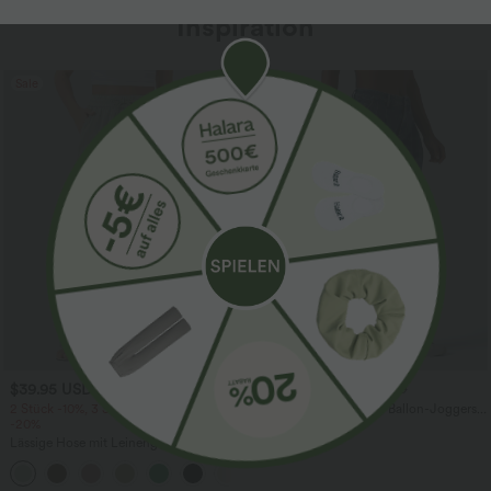
Inspiration
Sale
$39.95 USD
$61.95 USD
$67.95 USD
2 Stück -10%, 3 Stück -15%, 4 Stück
Halara Flex™ - Lässige Ballon-Joggers
-20%
aus Denim mit mittelhohem Bund und
mehreren Taschen
Lässige Hose mit Leinengefühl, hoher
Taille, Kordelzug an der Seite und
+15
weitem Bein