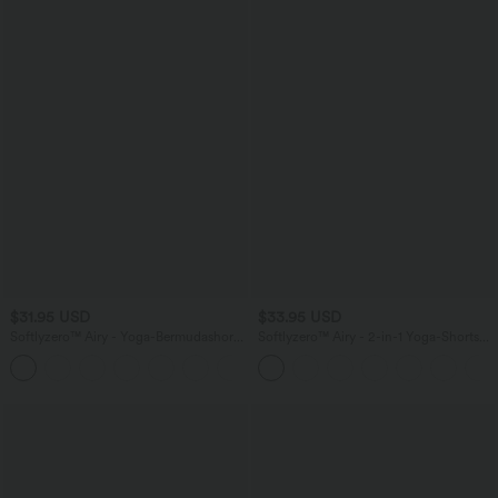
$31.95 USD
$33.95 USD
Softlyzero™ Airy - Yoga-Bermudashorts
Softlyzero™ Airy - 2-in-1 Yoga-Shorts
mit hohem Bund, mehreren Taschen
mit superhohem Bund, mehreren
+16
und InstantCool
Taschen und InstantCool - 22,9 cm