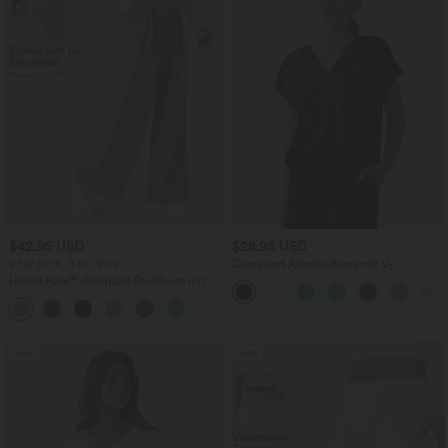
$42.95 USD
$28.95 USD
2 für 69 €, 3 für 99 €
Oversized Arbeits-Bluse mit V-
Ausschnitt und kurzen Ärmeln -
Halara Flex™ dehnbare Stoffhose mit
knitterfrei
hohem Bund, Waffelmuster,
+20
Seitentaschen und weitem Bein
Sale
Sale