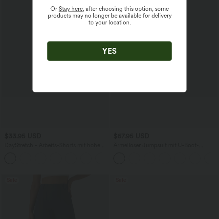
Or
Stay here
, after choosing this option, some
products may no longer be available for delivery
to your location.
YES
$33.95 USD
$67.95 USD
DayStretch - Arbeits-Shorts mit hohem
Ärmelloser Jumpsuit mit U-Boot-
Bund, Seitentaschen und weitem Bein
Ausschnitt, Seitentaschen, seitlichen
+11
Bindebändern, Streifen und InstantCool
- Easy Peezy Edition
Sale
Sale