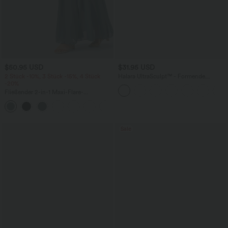
$50.95 USD
$31.95 USD
2 Stück -10%, 3 Stück -15%, 4 Stück
Halara UltraSculpt™ - Formende
-20%
Workout-Shorts mit hohem Bund,
Tasche und Bauchkontrolle - 22,9 cm
Fließender 2-in-1 Maxi-Flare-
Freizeitrock mit hohem Bund,
+1
Seitentaschen und kontrastierendem
Netzstoff
Sale