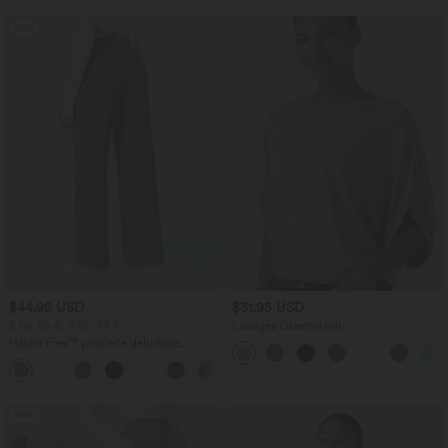
Sale
$44.95 USD
$31.95 USD
2 für 69 €, 3 für 99 €
Lässiges Oberteil mit
Rundhalsausschnitt und
Halara Flex™ plissierte dehnbare
Fledermausärmeln
Stoffhose mit hohem Bund,
+23
Seitentaschen und geradem Bein
Sale