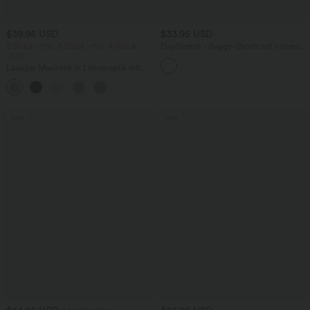
$39.95 USD
$33.95 USD
2 Stück -10%, 3 Stück -15%, 4 Stück
DayStretch - Baggy-Shorts mit hohem
-20%
Bund und Seitentaschen - 17,8 cm
Lässiger Maxirock in Leinenoptik mit
hohem Bund und Kordelzug
Sale
Sale