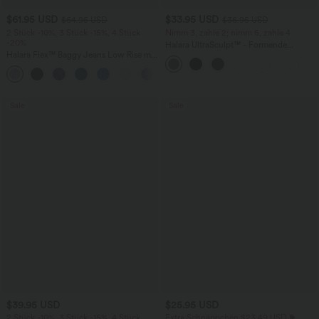
$61.95 USD
$33.95 USD
$64.95 USD
$36.95 USD
2 Stück -10%, 3 Stück -15%, 4 Stück
Nimm 3, zahle 2; nimm 6, zahle 4
-20%
Halara UltraSculpt™ - Formende
Halara Flex™ Baggy Jeans Low Rise mit
Workout-Leggings mit hohem Bund,
Knopf und Reißverschluss, mehreren
Seitentaschen und Bauchkontrolle
+5
Taschen, weitem Bein
Sale
Sale
$39.95 USD
$25.95 USD
2 Stück -10%, 3 Stück -15%, 4 Stück
Extra Schnäppchen $23.49 USD