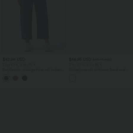
$42.95 USD
$44.95 USD
$48.95 USD
2 für 69 €, 3 für 99 €
2 für 69 €, 3 für 99 €
DayStretch - Lässige Hose mit hohem
Schlaghose mit mittlerem Bund und
Bund, Seitentaschen und Barrel-Leg
seitlichen Reißverschlusstaschen
+5