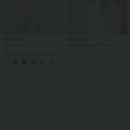
$33.95 USD
$36.95 USD
2 Stück -10%, 3 Stück -15%, 4 Stück
Rückenfreies Yoga-Tanktop mit U-
-20%
Ausschnitt, überkreuzten Trägern und
abgerundetem Saum
Halara Flex™ - Schmal zulaufende
Bürohose mit hohem Bund,
+8
Seitentaschen und Waffelstoff