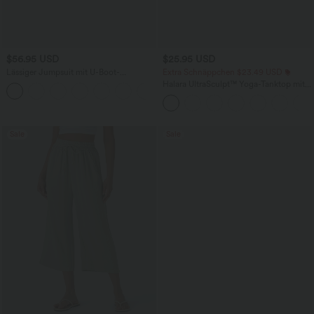
$56.95 USD
$25.95 USD
Lässiger Jumpsuit mit U-Boot-
Extra Schnäppchen $23.49 USD
Ausschnitt, Seitentaschen, kurzen
Halara UltraSculpt™ Yoga-Tanktop mit
Ärmeln und Kordelzug - Easy Peezy
doppelten Trägern und gedrehtem
Edition
Rücken
Sale
Sale