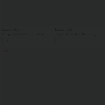
$31.95 USD
$33.95 USD
Lässige Bluse mit V-Ausschnitt und
Lässiges Midikleid mit Kordelzug,
kurzen Puffärmeln
Schlitz und geschwungenem Saum
Sale