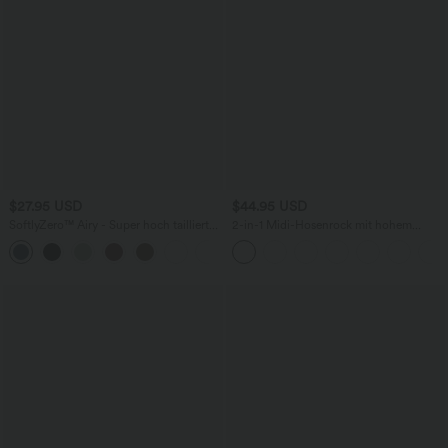
$27.95 USD
$44.95 USD
SoftlyZero™ Airy - Super hoch taillierte
2-in-1 Midi-Hosenrock mit hohem
2-in-1-Yoga-Shorts mit Gesäßtasche
Bund, Seitentaschen, Kordelzug und
+20
und Seitentasche-längere Länge
kontrastierendem Netz