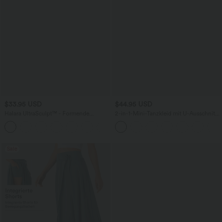
$33.95 USD
$44.95 USD
Halara UltraSculpt™ - Formende
2-in-1-Mini-Tanzkleid mit U-Ausschnitt,
Workout-Shorts mit hohe Bund,
rückenfrei, verdrehter Ausschnitt,
+10
Seitentaschen und Bauchkontrolle - 17,8
Seitentasche-Easy Peezy
cm
Sale