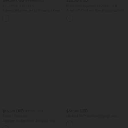
$44.95 USD
$25.95 USD
$48.95 USD
2 für 69 €, 3 für 99 €
Extra Schnäppchen $20.13 USD
Schmal zulaufende Golfhose aus Krepp
Arbeits-T-Shirt mit Rundhalsausschnitt
mit hohem Bund und Seitentaschen
und kurzen Fledermausärmeln
$52.95 USD
$36.95 USD
$61.95 USD
limited time sale
Halara Flex™ Arbeitsleggings aus
elastischem Strick-Denim mit hohem
Lässiger, rückenfreier Jumpsuit mit
Bund und mehreren Taschen
Seitentaschen