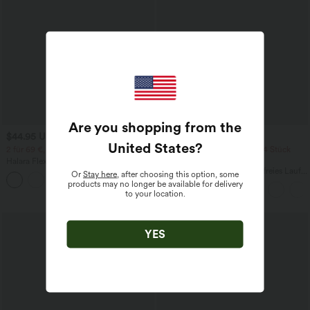
Are you shopping from the
$44.95 USD
$39.95 USD
United States
?
2 für 69 €, 3 für 99 €
2 Stück -10%, 3 Stück -15%, 4 Stück
-20%
Halara Flex™ plissierte dehnbare
Stoffhose mit hohem Bund,
Halara UltraSculpt™ Rückenfreies Lauf-
Or
Stay here
, after choosing this option, some
+23
Seitentaschen und geradem Bein
Tanktop mit U-Ausschnitt und
products may no longer be available for delivery
überkreuztem, abgerundetem Saum
to your location.
YES