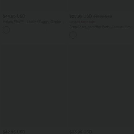
$44.95 USD
$28.95 USD
$67.95 USD
Halara Flex™ - Lässige Baggy-Denim-
limited time sale
Shorts mit hohem Crossover-Bund und
Ärmelloser, geraffter Party-Jumpsuit mit
mehreren Taschen
V-Ausschnitt, Seitentaschen und
unsichtbarem Reißverschluss - pipi-
praktisch
$42.95 USD
$33.95 USD