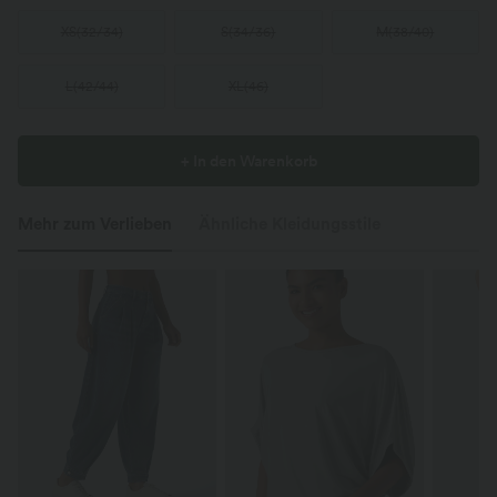
XS
(
32/34
)
S
(
34/36
)
M
(
38/40
)
L
(
42/44
)
XL
(
46
)
+ In den Warenkorb
Mehr zum Verlieben
Ähnliche Kleidungsstile