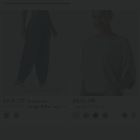
$61.95 USD
$31.95 USD
$67.95 USD
Halara Flex™ - Lässige Ballon-Joggers
Lässiges Oberteil mit
aus Denim mit mittelhohem Bund und
Rundhalsausschnitt und
mehreren Taschen
Fledermausärmeln