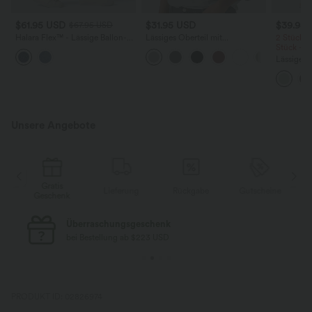
$61.95 USD
$31.95 USD
$39.95
$67.95 USD
Halara Flex™ - Lässige Ballon-
Lässiges Oberteil mit
2 Stück -
Joggers aus Denim mit
Rundhalsausschnitt und
Stück -2
mittelhohem Bund und
Fledermausärmeln
Lässige H
mehreren Taschen
hoher Tai
Seite und
Unsere Angebote
is
Gratis
Lieferung
Rückgabe
Gutscheine
enk
Geschenk
Kostenloser Standard-Versand
bei Bestellung ab $77 USD
PRODUKT ID: 02826974