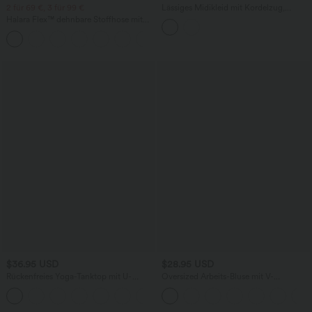
2 für 69 €, 3 für 99 €
Lässiges Midikleid mit Kordelzug,
Schlitz und geschwungenem Saum
Halara Flex™ dehnbare Stoffhose mit
hohem Bund, Waffelmuster,
+20
Seitentaschen und weitem Bein
$36.95 USD
$28.95 USD
Rückenfreies Yoga-Tanktop mit U-
Oversized Arbeits-Bluse mit V-
Ausschnitt, überkreuzten Trägern und
Ausschnitt und kurzen Ärmeln -
abgerundetem Saum
knitterfrei