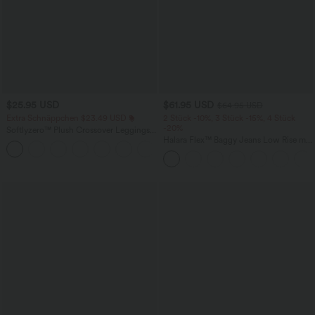
$25.95 USD
$61.95 USD
$64.95 USD
Extra Schnäppchen $23.49 USD
2 Stück -10%, 3 Stück -15%, 4 Stück
-20%
Softlyzero™ Plush Crossover Leggings
mit Taschen
Halara Flex™ Baggy Jeans Low Rise mit
+16
Knopf und Reißverschluss, mehreren
Taschen, weitem Bein