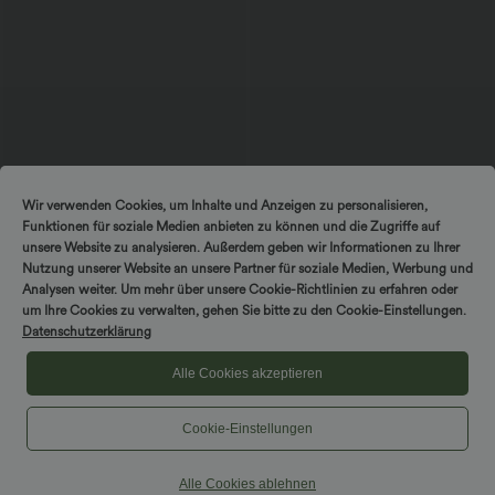
$56.95 USD
$44.95 USD
$48.95 USD
Wir verwenden Cookies, um Inhalte und Anzeigen zu personalisieren,
Ärmelloses Midikleid mit V-Ausschnitt,
2 für 69 €, 3 für 99 €
Funktionen für soziale Medien anbieten zu können und die Zugriffe auf
Seitentaschen und Reißverschluss
Schlaghose mit mittlerem Bund und
seitlichen Reißverschlusstaschen
unsere Website zu analysieren. Außerdem geben wir Informationen zu Ihrer
Nutzung unserer Website an unsere Partner für soziale Medien, Werbung und
Analysen weiter. Um mehr über unsere Cookie-Richtlinien zu erfahren oder
um Ihre Cookies zu verwalten, gehen Sie bitte zu den Cookie-Einstellungen.
Datenschutzerklärung
Alle Cookies akzeptieren
Cookie-Einstellungen
Alle Cookies ablehnen