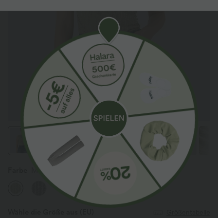
Farbe
Moss Green Light Floral Yarn
Wähle die Größe aus
(EU)
Größentabelle