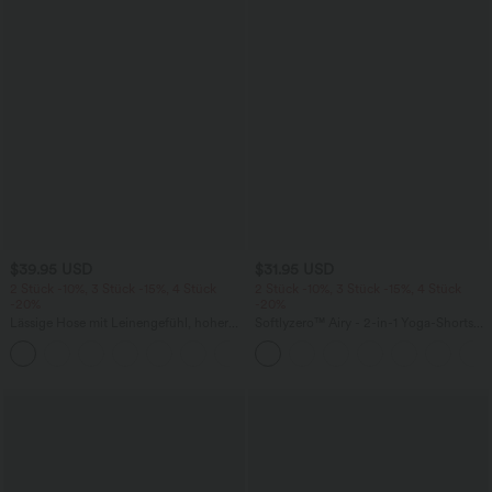
$39.95 USD
$31.95 USD
2 Stück -10%, 3 Stück -15%, 4 Stück
2 Stück -10%, 3 Stück -15%, 4 Stück
-20%
-20%
Lässige Hose mit Leinengefühl, hoher
Softlyzero™ Airy - 2-in-1 Yoga-Shorts
Taille, Kordelzug an der Seite und
mit superhohem Bund, mehreren
+15
weitem Bein
Taschen und InstantCool - 17,78 cm