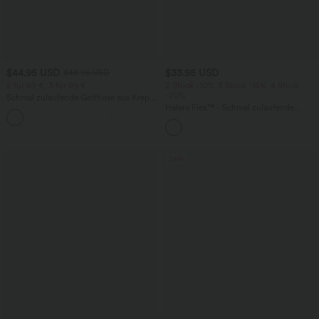
$44.95 USD
$33.95 USD
$48.95 USD
2 für 69 €, 3 für 99 €
2 Stück -10%, 3 Stück -15%, 4 Stück
-20%
Schmal zulaufende Golfhose aus Krepp
mit hohem Bund und Seitentaschen
Halara Flex™ - Schmal zulaufende
Bürohose mit hohem Bund,
Seitentaschen und Waffelstoff
Sale