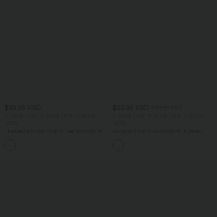
$39.95 USD
$23.95 USD
$50.95 USD
2 Stück -10%, 3 Stück -15%, 4 Stück
2 Stück -10%, 3 Stück -15%, 4 Stück
-20%
-20%
Fließende hosenrock in Leinenoptik mit
Jumpsuit mit V-Ausschnitt, kurzen
mittelhohem Bund, Seitentaschen und
Ärmeln, plissierten Seitentaschen und
+1
weitem Bein
weitem Bein, fließendem Waffelmuster