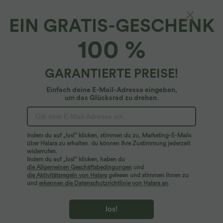
EIN GRATIS-GESCHENK
Geripptes, ärmelloses, asymmetrisches,
100 %
gerüschtes Freizeitoberteil
4
(
5
)
GARANTIERTE PREISE!
$9.95 USD
$16.95 USD
Einfach deine E-Mail-Adresse eingeben,
um das Glücksrad zu drehen.
Indem du auf „los!“ klicken, stimmen du zu, Marketing-E-Mails
über Halara zu erhalten. du können Ihre Zustimmung jederzeit
widerrufen.
Indem du auf „los!“ klicken, haben du
die Allgemeinen Geschäftsbedingungen
und
die Aktivitätsregeln von Halara
gelesen und stimmen ihnen zu
und
erkennen die Datenschutzrichtlinie von Halara an
.
los!