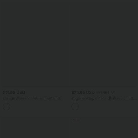
$31.95 USD
$23.95 USD
$27.95 USD
Lässige Bluse mit V-Ausschnitt und
Yoga-Tanktop mit Rundhalsausschnitt,
kurzen Puffärmeln
Rüschen und InstantCool
Sale