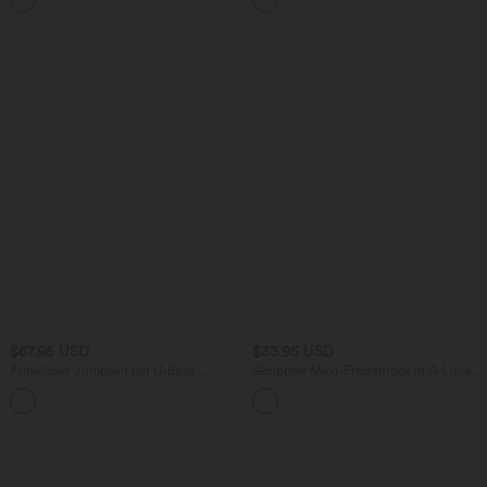
und Kordelzug
und Rüschensaum
$67.95 USD
$33.95 USD
Ärmelloser Jumpsuit mit U-Boot-
Gerippter Maxi-Freizeitrock in A-Linie
Ausschnitt, Seitentaschen, seitlichen
mit hohem Bund und Schlitzsaum
+8
Bindebändern, Streifen und InstantCool
- Easy Peezy Edition