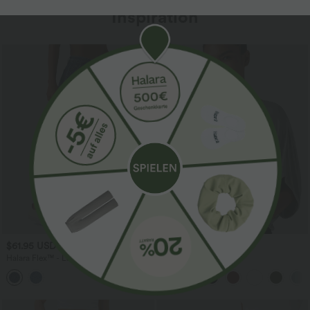
Inspiration
$61.95 USD
$31.95 USD
$67.95 USD
Halara Flex™ - Lässige Ballon-Joggers
Lässiges Oberteil mit
aus Denim mit mittelhohem Bund und
Rundhalsausschnitt und
mehreren Taschen
Fledermausärmeln