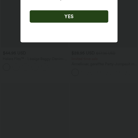
YES
$44.95 USD
$28.95 USD
$67.95 USD
Halara Flex™ - Lässige Baggy-Denim-
limited time sale
Shorts mit hohem Crossover-Bund und
Ärmelloser, geraffter Party-Jumpsuit mit
mehreren Taschen
V-Ausschnitt, Seitentaschen und
unsichtbarem Reißverschluss - pipi-
praktisch