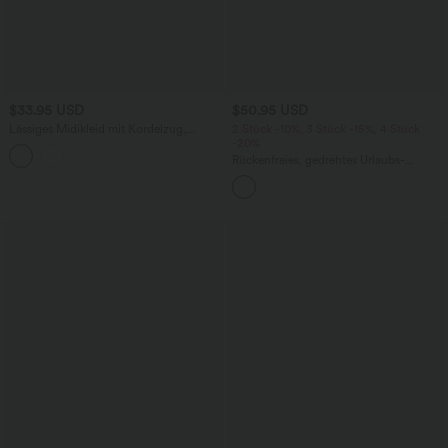
$33.95 USD
$50.95 USD
Lässiges Midikleid mit Kordelzug,
2 Stück -10%, 3 Stück -15%, 4 Stück
Schlitz und geschwungenem Saum
-20%
Rückenfreies, gedrehtes Urlaubs-
Maxikleid mit Seitentaschen und Schlitz