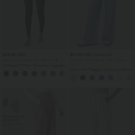
$25.95 USD
$61.95 USD
$64.95 USD
Extra Schnäppchen $23.49 USD
2 Stück -10%, 3 Stück -15%, 4 Stück
-20%
Softlyzero™ Plush Crossover Leggings
mit Taschen
Halara Flex™ Baggy Jeans Low Rise mit
+16
Knopf und Reißverschluss, mehreren
Taschen, weitem Bein