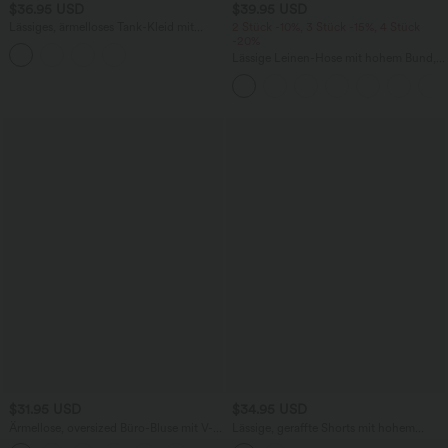
$36.95 USD
$39.95 USD
Lässiges, ärmelloses Tank-Kleid mit
2 Stück -10%, 3 Stück -15%, 4 Stück
Rundhalsausschnitt und Seitentaschen
-20%
Lässige Leinen-Hose mit hohem Bund,
Kordelzug, weitem Bein und Taschen
$31.95 USD
$34.95 USD
Ärmellose, oversized Büro-Bluse mit V-
Lässige, geraffte Shorts mit hohem
Ausschnitt - knitterfrei
Bund, mehreren Taschen und Poka-Dots