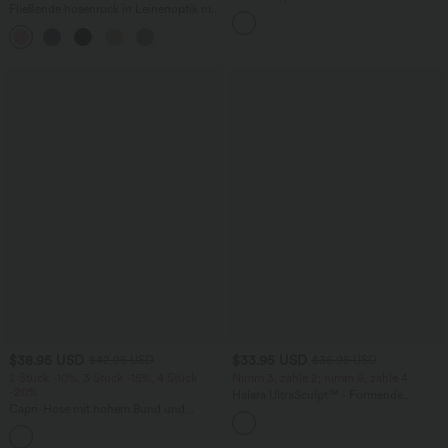
Fließende hosenrock in Leinenoptik mit
Schlüssellochausschnitt, plissiert,
mittelhohem Bund, Seitentaschen und
ärmellos, abgerundeter Saum
+1
weitem Bein
$38.95 USD
$33.95 USD
$42.95 USD
$36.95 USD
2 Stück -10%, 3 Stück -15%, 4 Stück
Nimm 3, zahle 2; nimm 6, zahle 4
-20%
Halara UltraSculpt™ - Formende
Capri-Hose mit hohem Bund und
Workout-Leggings mit hohem Bund,
Seitentaschen - leinenähnliches Material
Seitentaschen und Bauchkontrolle
+7