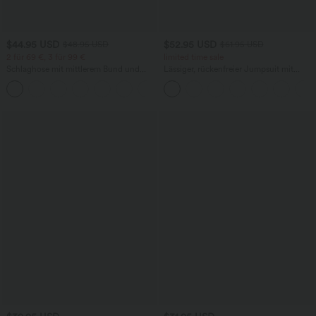
$44.95 USD
$52.95 USD
$48.95 USD
$61.95 USD
2 für 69 €, 3 für 99 €
limited time sale
Schlaghose mit mittlerem Bund und
Lässiger, rückenfreier Jumpsuit mit
seitlichen Reißverschlusstaschen
Seitentaschen
+12