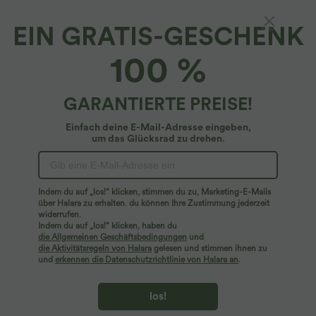
EIN GRATIS-GESCHENK
100 %
GARANTIERTE PREISE!
Einfach deine E-Mail-Adresse eingeben,
um das Glücksrad zu drehen.
Hoppla!
Wir können die von Ihnen gesuchte Seite nicht
Indem du auf „los!“ klicken, stimmen du zu, Marketing-E-Mails
finden.
über Halara zu erhalten. du können Ihre Zustimmung jederzeit
widerrufen.
Indem du auf „los!“ klicken, haben du
Mehr einkaufen
die Allgemeinen Geschäftsbedingungen
und
die Aktivitätsregeln von Halara
gelesen und stimmen ihnen zu
und
erkennen die Datenschutzrichtlinie von Halara an
.
los!