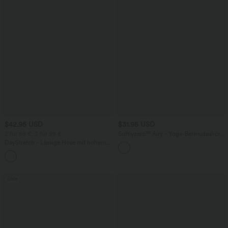
$42.95 USD
$31.95 USD
2 für 69 €, 3 für 99 €
Softlyzero™ Airy - Yoga-Bermudashorts
mit hohem Bund, mehreren Taschen
DayStretch - Lässige Hose mit hohem
und InstantCool
Bund, Seitentaschen und Barrel-Leg
+5
Sale