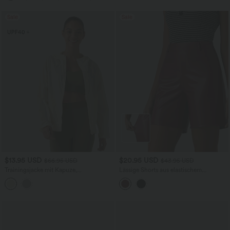
Sale
Sale
$13.95 USD
$20.95 USD
$66.95 USD
$43.95 USD
Trainingsjacke mit Kapuze,
Lässige Shorts aus elastischem
Seitentaschen, langen Ärmeln und
Kunstleder mit hohem Bund und
Rüschensaum - UPF40+
Seitentaschen