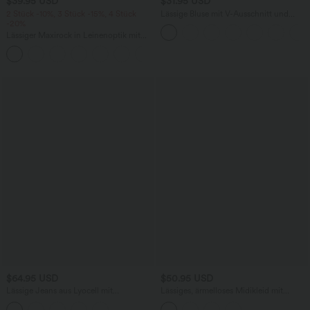
$39.95 USD
$31.95 USD
2 Stück -10%, 3 Stück -15%, 4 Stück
Lässige Bluse mit V-Ausschnitt und
-20%
kurzen Puffärmeln
Lässiger Maxirock in Leinenoptik mit
hohem Bund und Kordelzug
$64.95 USD
$50.95 USD
Lässige Jeans aus Lyocell mit
Lässiges, ärmelloses Midikleid mit
mittelhohem Bund, mehreren Taschen
Rundhalsausschnitt, integriertem BH