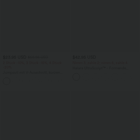
$23.95 USD
$42.95 USD
$50.95 USD
2 Stück -10%, 3 Stück -15%, 4 Stück
Nimm 3, zahle 2; nimm 6, zahle 4
-20%
Halara UltraSculpt™ - Formende
Jumpsuit mit V-Ausschnitt, kurzen
Workout-Leggings mit hohem Bund,
Ärmeln, plissierten Seitentaschen und
Seitentaschen, Booty-Scrunch und
+5
weitem Bein, fließendem Waffelmuster
Bauchkontrolle