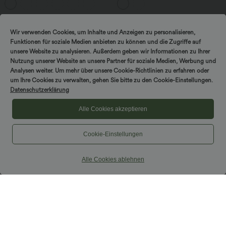
- 7,6 cm
Wir verwenden Cookies, um Inhalte und Anzeigen zu personalisieren,
Funktionen für soziale Medien anbieten zu können und die Zugriffe auf
unsere Website zu analysieren. Außerdem geben wir Informationen zu Ihrer
Nutzung unserer Website an unsere Partner für soziale Medien, Werbung und
Analysen weiter. Um mehr über unsere Cookie-Richtlinien zu erfahren oder
um Ihre Cookies zu verwalten, gehen Sie bitte zu den Cookie-Einstellungen.
Datenschutzerklärung
Alle Cookies akzeptieren
Cookie-Einstellungen
Alle Cookies ablehnen
$56.95 USD
$33.95 USD
Lässiger Jumpsuit mit U-Boot-
Lässiges, gerafftes 2-in-1 Cami-Top mit
Ausschnitt, Seitentaschen, kurzen
verstellbaren Trägern und integriertem
Ärmeln und Kordelzug - Easy Peezy
BH
Edition