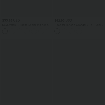
$33.95 USD
$42.95 USD
DayStretch - Arbeits-Shorts mit hohem
Hoch taillierter, fließender 2-in-1-Midi-
Bund, Seitentaschen und weitem Bein
Tanzrock mit Seitentasche
+11