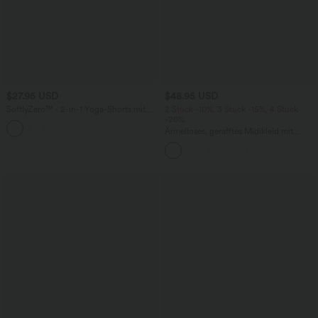
$27.95 USD
$48.95 USD
SoftlyZero™ - 2-in-1 Yoga-Shorts mit
2 Stück -10%, 3 Stück -15%, 4 Stück
hohem Crossover-Bund, mehreren
-20%
Taschen und Ösen - schnelltrocknend,
Ärmelloses, gerafftes Midikleid mit
7,6 cm
eckigem Ausschnitt, integriertem BH
und überkreuztem Rückendesign