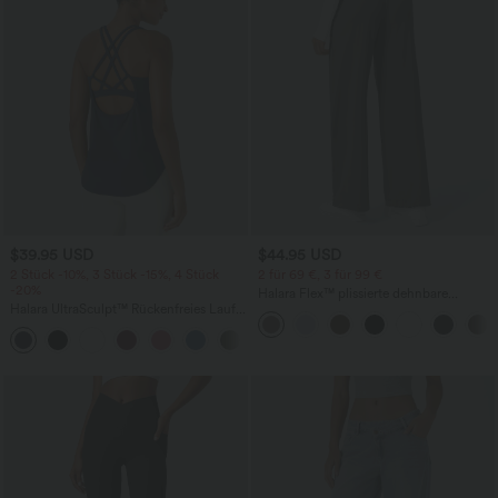
$39.95 USD
$44.95 USD
2 Stück -10%, 3 Stück -15%, 4 Stück
2 für 69 €, 3 für 99 €
-20%
Halara Flex™ plissierte dehnbare
Halara UltraSculpt™ Rückenfreies Lauf-
Stoffhose mit hohem Bund,
Tanktop mit U-Ausschnitt und
Seitentaschen und geradem Bein
+11
überkreuztem, abgerundetem Saum