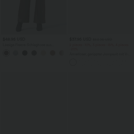
$48.95 USD
$37.95 USD
$53.95 USD
Lässige Fleece-Schlaghose aus
2 pieces -10%, 3 pieces -15%, 4 pieces
dehnbarem Kunstleder mit hohem
-20%
Bund, Seitentaschen und
Ärmelloser, gerippter Jumpsuit mit V-
Bauchkontrolle
Ausschnitt, Seitentaschen und
integriertem BH - Easy Peezy