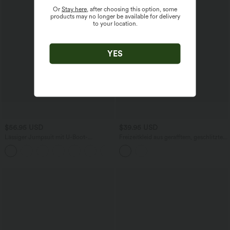
Or
Stay here
, after choosing this option, some
products may no longer be available for delivery
to your location.
YES
$56.95 USD
$39.95 USD
Lässiger Jumpsuit mit U-Boot-
Freizeitkleid aus gerafftem, geschlitztem
Ausschnitt, Seitentaschen, kurzen
Samt mit V-Ausschnitt und langen
Ärmeln und Kordelzug - Easy Peezy
Ärmeln
Edition