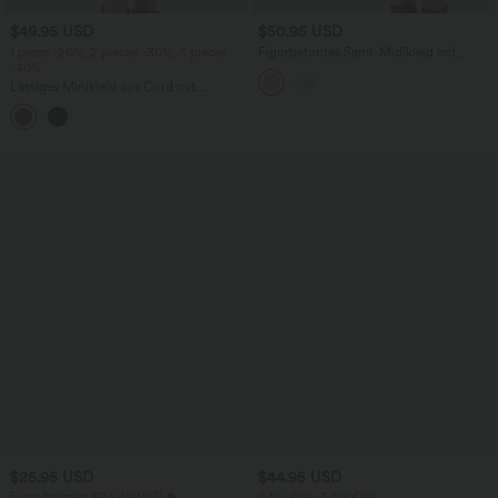
$49.95 USD
$50.95 USD
1 piece -20%, 2 pieces -30%, 3 pieces
Figurbetontes Samt-Midikleid mit
-40%
Cowl-Ausschnitt, ärmellos, Seitenschlitz
und Rüschen-Detail​
Lässiges Minikleid aus Cord mit
Seitentaschen, kurzen Ärmeln und
Gürtel
$25.95 USD
$44.95 USD
Extra bargain $23.49 USD
2 for €69, 3 for €99