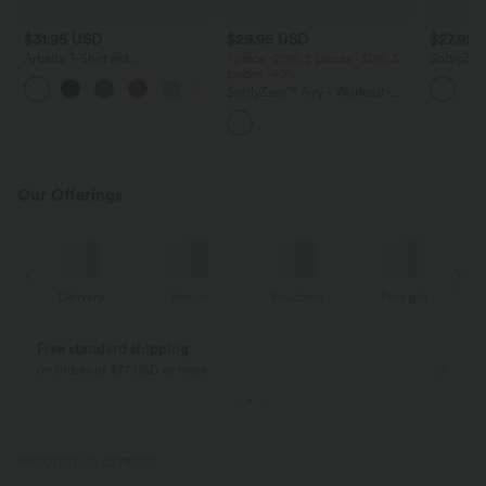
$31.95 USD
$29.95 USD
$27.95 
Arbeits-T-Shirt mit
1 piece -20%, 2 pieces -30%, 3
SoftlyZe
Rundhalsausschnitt und langen
pieces -40%
mit lange
+1
Ärmeln
Daumenlö
SoftlyZero™ Airy - Workout-
schnelltr
Sport-BH mit leichtem Support,
Herzausschnitt, Kontrastspitze
und InstantCool - UPF50+
Our Offerings
Delivery
Return
Vouchers
Free gift
Free standard shipping
on orders of $77 USD or more
PRODUCT ID: 02793192