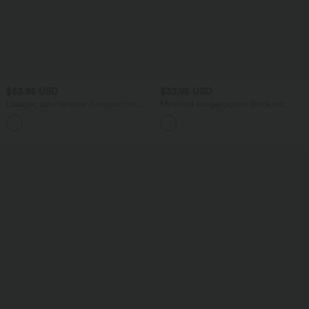
$53.95 USD
$33.95 USD
Lässiger, schulterfreier Jumpsuit mit
Minikleid aus geripptem Strick mit
Seitentaschen, langen Ärmeln und
Rundhalsausschnitt und langen Ärmeln
Bindeband