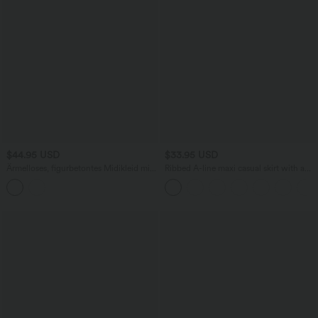
$44.95 USD
$33.95 USD
Ärmelloses, figurbetontes Midikleid mit
Ribbed A-line maxi casual skirt with a
hohem Kragen und Karomuster
high waistband and a slit at the hem.