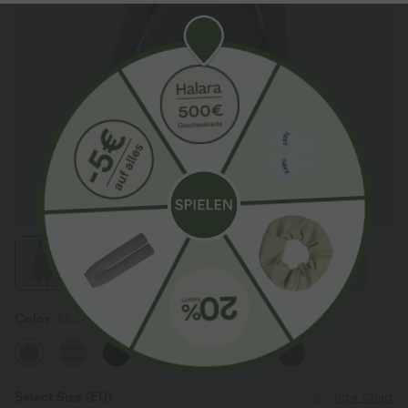
Color
Moss Green Floral Velvet
Select Size
(EU)
Size Chart