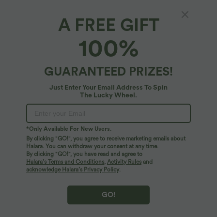
A FREE GIFT
Geripptes Strick-Stehkragen-Langarm-Mini-
100%
Freizeitkleid
4.2
(
42
)
GUARANTEED PRIZES!
$25.95 USD
Just Enter Your Email Address To Spin
The Lucky Wheel.
*Only Available For New Users.
By clicking "GO!", you agree to receive marketing emails about
Halara. You can withdraw your consent at any time.
By clicking "GO!", you have read and agree to
Halara’s Terms and Conditions
,
Activity Rules
and
acknowledge Halara’s Privacy Policy
.
GO!