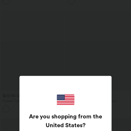
Seitentaschen
und integriertem BH
$20.95 USD
$27.95 USD
Halara Cotton Jersey - Lässiges T-Shirt
Fließende 2-in-1 Laufshorts aus
aus Baumwolle mit Rundhalsausschnitt
kontrastierendem Netzstoff mit
und kurzen Ärmeln
mittelhohem Bund und Kordelzug - 3''
Are you shopping from the
United States
?