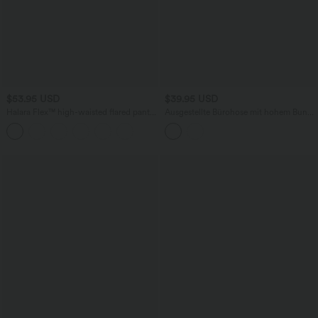
$53.95 USD
$39.95 USD
Halara Flex™ high-waisted flared pants
Ausgestellte Bürohose mit hohem Bund,
with decorative buttons and a
Gesäßtaschen und Streifen
houndstooth pattern