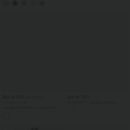
+7
$52.95 USD
$56.95 USD
$61.95 USD
limited time sale
SpacerTek™ - Lässiges, gerafftes,
figurbetontes Minikleid mit Kapuze und
Lässiger, rückenfreier Jumpsuit mit
langen Ärmeln
Seitentaschen
+10
SALE