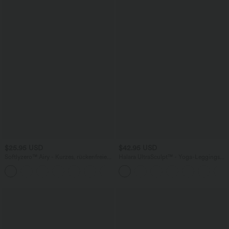
$25.95 USD
$42.95 USD
Softlyzero™ Airy - Kurzes, rückenfreies
Halara UltraSculpt™ - Yoga-Leggings
Yoga-Tanktop mit quadratischem
mit Kontrastspitze, hohem V-förmigem
+12
Ausschnitt, überkreuzten Trägern und
Bund und Seitentaschen
Cool Touch - A-C Cups, UPF50+