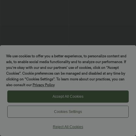
We use cookies to offer you a better experience, to personalize content and
ads, to enable social media functionality and to analyze our performance. If
you're okay with our and our partners’ use of cookies, click on “Accept
Cookies”. Cookie preferences can be managed and disabled at any time by
clicking on “Cookies Settings”. To learn more about our practices, you can
$36.95 USD
$36.95 USD
also consult our
Privacy Policy
Gerafftes Minikleid aus Samt mit
Halara UltraSculpt™ Rückenfreies Yoga-
eckigem Ausschnitt und langen Ärmeln
Cami-Top mit geformten Cups und
Accept All Cookies
InstantCool - schnelltrocknend, UPF50+
Cookies Settings
Reject All Cookies