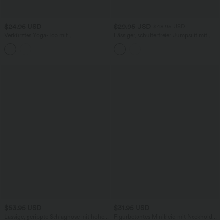
$24.95 USD
$29.95 USD
$48.95 USD
Verkürztes Yoga-Top mit
Lässiger, schulterfreier Jumpsuit mit
Rundhalsausschnitt, integriertem BH
Seitentaschen, langen Ärmeln und
und überkreuztem Saum
Kordelzug
$53.95 USD
$31.95 USD
Lässige, gerippte Schlaghose mit hohem
Figurbetontes Minikleid mit Neckholder