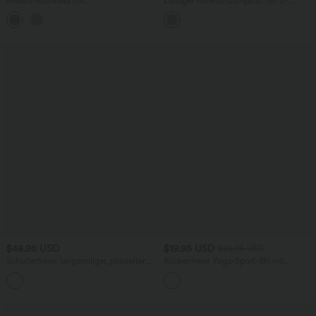
Arbeits-Midikleid mit
Lässiger Harems-Jumpsuit mit U-
Rundhalsausschnitt, langen Ärmeln und
Ausschnitt und Seitentaschen - Easy-
gestuftem Saum
Peezy-Edition, E-G Cups
$48.95 USD
$19.95 USD
$25.95 USD
Schulterfreier, langärmliger, plissierter
Rückenfreier Yoga-Sport-BH mit
Waffel-Jumpsuit mit Seitentaschen
leichtem Support, U-Ausschnitt, Streifen
und InstantCool