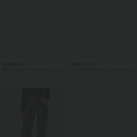
$48.95 USD
$27.95 USD
Mini casual dress with a stand collar,
2-in-1-Fitness-Shorts mit Gesäßtasche
long sleeves, and a houndstooth check
und seitlicher versteckter Tasche 7,6 cm
pattern