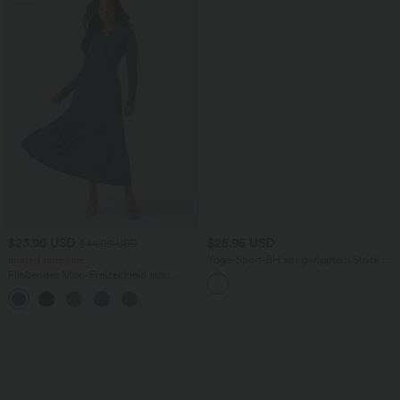
$23.95 USD
$25.95 USD
$44.95 USD
limited time sale
Yoga-Sport-BH aus geripptem Strick mit
leichtem Support, eckigem Ausschnitt
Fließendes Maxi-Freizeitkleid aus
und integriertem BH - UPF40+
geripptem Strick mit Henley-Ausschnitt
und langen Ärmeln