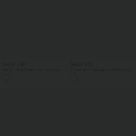
$67.95 USD
$42.95 USD
Rückenfreies, ärmelloses, fließendes
SpacerTek™ - Lässige Flare-Hose mit
Midikleid mit Seitentaschen und
hohem Crossover-Bund und
überkreuztem Design
Gesäßtaschen