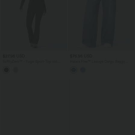
$27.95 USD
$76.95 USD
SoftlyZero™ - Yoga-Sport-Top mit
Halara Flex™ Lässige Cargo Baggy
langen Ärmeln, Daumenlöchern und
Jeans aus elastischem Strick-Denim mit
Cut-Out - schnelltrocknend
niedrigem Bund, mehreren Taschen und
weitem Bein