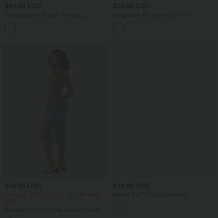
$44.95 USD
$53.95 USD
Yogajacke mit langen Ärmeln,
Integrierter BH, geraffter 2-in-1-
Reißverschluss, Daumenlöchern und
Jumpsuit in meliertem Farbton mit
nahtlosem Flow
Taschen – Easy Peezy Edition
$48.95 USD
$42.95 USD
2 pieces -10%, 3 pieces -15%, 4 pieces
Halara Flex™ Arbeitshose mit
-20%
mittelhohem Bund und Seitentaschen
Abendkleid mit Schlitz und Schnürung,
gerafft, rückenfrei, figurbetont