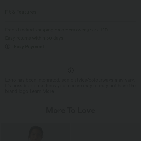
Fit & Features
Slim Fit
Mock Neck
Pull-on
Casual
Mini
Free standard shipping on orders over
$77.37 USD
Easy returns within 30 days
Trapeze
Long Sleeve
Four-Way Stretch
A-Line
Easy Payment
Logo has been integrated, some styles/colourways may vary.
It's possible some items you receive may or may not have the
brand logo.
Learn More
More To Love