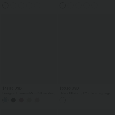
Bund und Bauchkontrolle
und Bindeband hinten
$48.95 USD
$53.95 USD
Lässiges Crossover-Mini-Pulloverkleid
Halara UltraSculpt™ - Flare-Leggings
mit V-Ausschnitt, Fledermausärmeln
mit eleganter Kontrastspitze, hohem
und Gürtel
Bund, mehreren Taschen und
Bauchkontrolle