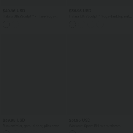
$49.95 USD
$36.95 USD
Halara UltraSculpt™ - Flare-Yoga-
Halara UltraSculpt™ Yoga-Tanktop mit
Leggings mit hohem V-förmigem Bund,
Rundhalsausschnitt, integriertem BH,
Seitentaschen, Leopardenmuster und
Leopardenmuster und überkreuztem
Kontrastspitze
Rückendesign
$39.95 USD
$31.95 USD
Rückenfreier, gemütlicher, plissierter
Workout-Sport-BH mit mittlerem
Harems-Jumpsuit mit U-Ausschnitt und
Support, überkreuztem Rückendesign