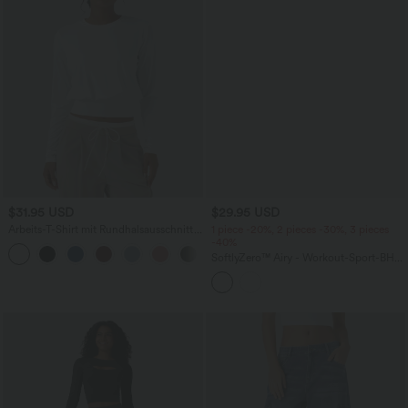
$31.95 USD
$29.95 USD
Arbeits-T-Shirt mit Rundhalsausschnitt
1 piece -20%, 2 pieces -30%, 3 pieces
und langen Ärmeln
-40%
+1
SoftlyZero™ Airy - Workout-Sport-BH
mit leichtem Support, Herzausschnitt,
Kontrastspitze und InstantCool -
UPF50+