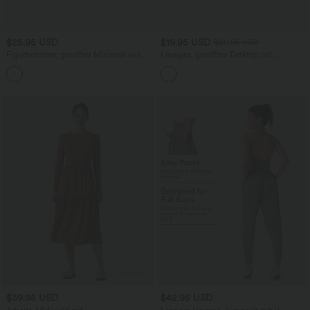
$25.95 USD
$19.95 USD
$20.95 USD
Figurbetonter, geraffter Minirock aus
Lässiges, gerafftes Tanktop mit
Wildleder mit hohem Bund und
Wasserfallausschnitt, Neckholder und
Crossover-Saum
Leopardenmuster
$39.95 USD
$42.95 USD