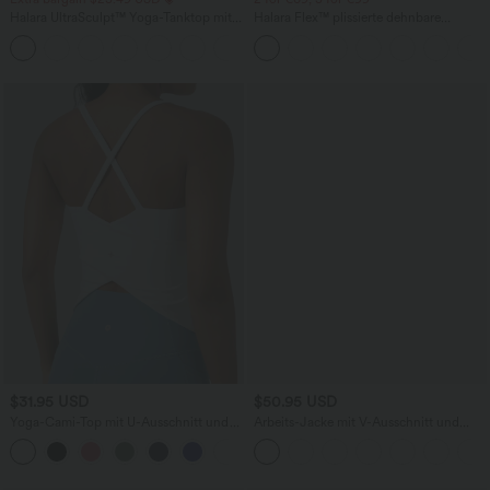
Halara UltraSculpt™ Yoga-Tanktop mit
Halara Flex™ plissierte dehnbare
doppelten Trägern und gedrehtem
Stoffhose mit hohem Bund,
+11
Rücken
Seitentaschen und geradem Bein
$31.95 USD
$50.95 USD
Yoga-Cami-Top mit U-Ausschnitt und
Arbeits-Jacke mit V-Ausschnitt und
überkreuzten Trägern
einer Vordertasche
+5