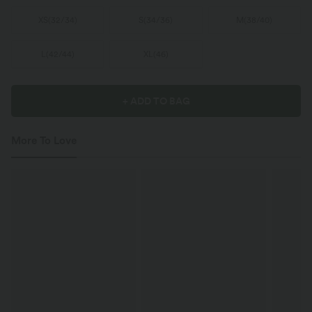
XS
(
32/34
)
S
(
34/36
)
M
(
38/40
)
L
(
42/44
)
XL
(
46
)
+ ADD TO BAG
More To Love