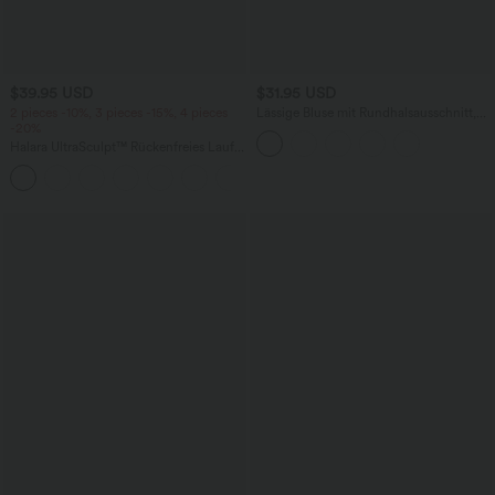
$39.95 USD
$31.95 USD
2 pieces -10%, 3 pieces -15%, 4 pieces
Lässige Bluse mit Rundhalsausschnitt,
-20%
Raglanärmeln und kontrastierendem
Netzstoff
Halara UltraSculpt™ Rückenfreies Lauf-
Tanktop mit U-Ausschnitt und
+11
überkreuztem, abgerundetem Saum