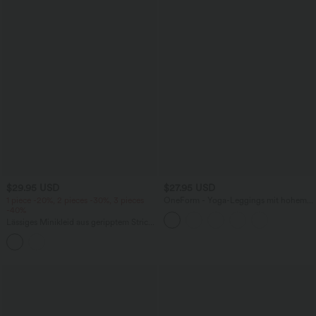
$29.95 USD
$27.95 USD
1 piece -20%, 2 pieces -30%, 3 pieces
OneForm - Yoga-Leggings mit hohem
-40%
Bund, Bauchkontrolle und nahtlosem
Flow - Po-Lifting
Lässiges Minikleid aus geripptem Strick
mit Rundhalsausschnitt, langen Ärmeln
und gestuftem Rüschensaum