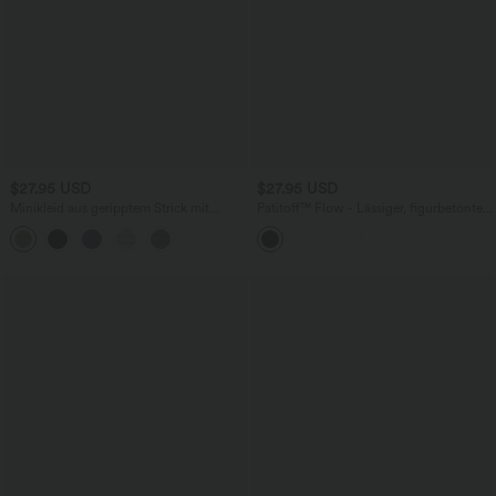
$27.95 USD
$27.95 USD
Minikleid aus geripptem Strick mit
Patitoff™ Flow - Lässiger, figurbetonter
Kapuze, Kordelzug und langen Ärmeln
2-in-1 Minirock mit hohem Bund und
Bauchkontrolle - tierhaarresistent