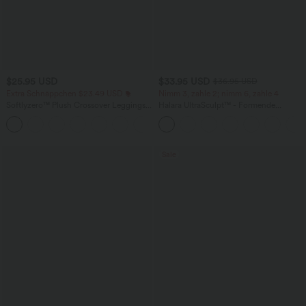
$25.95 USD
$33.95 USD
$36.95 USD
Extra Schnäppchen $23.49 USD
Nimm 3, zahle 2; nimm 6, zahle 4
Softlyzero™ Plush Crossover Leggings
Halara UltraSculpt™ - Formende
mit Taschen
Workout-Leggings mit hohem Bund,
+16
Seitentaschen und Bauchkontrolle
Sale