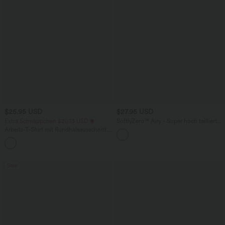
$25.95 USD
$27.95 USD
Extra Schnäppchen $20.13 USD
SoftlyZero™ Airy - Super hoch taillierte
2-in-1-Yoga-Shorts mit Gesäßtasche
Arbeits-T-Shirt mit Rundhalsausschnitt
und Seitentasche-längere Länge
und kurzen Fledermausärmeln
+1
Sale