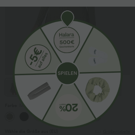
Farbe
Moss Green Floral Velvet
Wähle die Größe aus
(EU)
Größentabelle