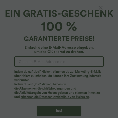
EIN GRATIS-GESCHENK
Geripptes Strick-Stehkragen-Langarm-Mini-
100 %
Freizeitkleid
4.6
(
296
)
GARANTIERTE PREISE!
$25.95 USD
Einfach deine E-Mail-Adresse eingeben,
um das Glücksrad zu drehen.
Indem du auf „los!“ klicken, stimmen du zu, Marketing-E-Mails
über Halara zu erhalten. du können Ihre Zustimmung jederzeit
widerrufen.
Indem du auf „los!“ klicken, haben du
die Allgemeinen Geschäftsbedingungen
und
die Aktivitätsregeln von Halara
gelesen und stimmen ihnen zu
und
erkennen die Datenschutzrichtlinie von Halara an
.
los!