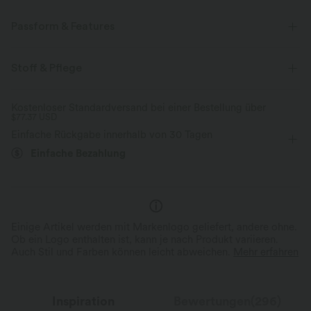
Passform & Features
Für: Freizeitaktivitäten
Stehkragen
überziehen
Stoff & Pflege
Mini
A-Linie
langärmlig
Vier-Wege-Stretch
Kostenloser Standardversand bei einer Bestellung über
$77.37 USD
Einfache Rückgabe innerhalb von 30 Tagen
Einfache Bezahlung
Einige Artikel werden mit Markenlogo geliefert, andere ohne.
Ob ein Logo enthalten ist, kann je nach Produkt variieren.
Auch Stil und Farben können leicht abweichen.
Mehr erfahren
Inspiration
Bewertungen(296)