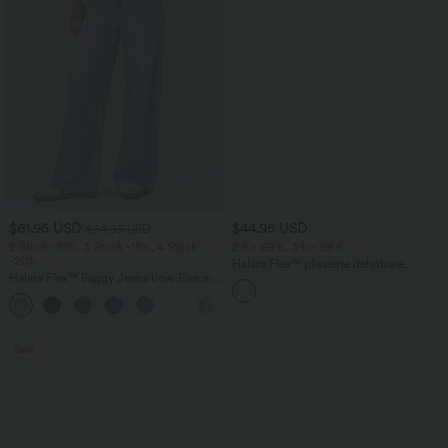
$61.95 USD
$44.95 USD
$64.95 USD
2 Stück -10%, 3 Stück -15%, 4 Stück
2 für 69 €, 3 für 99 €
-20%
Halara Flex™ plissierte dehnbare
Halara Flex™ Baggy Jeans Low Rise mit
Stoffhose mit hohem Bund,
Knopf und Reißverschluss, mehreren
Seitentaschen und geradem Bein
+5
Taschen, weitem Bein
Sale