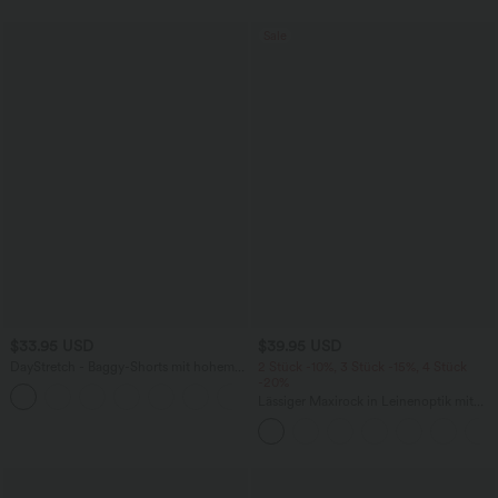
Sale
$33.95 USD
$39.95 USD
DayStretch - Baggy-Shorts mit hohem
2 Stück -10%, 3 Stück -15%, 4 Stück
Bund und Seitentaschen - 17,8 cm
-20%
+4
Lässiger Maxirock in Leinenoptik mit
hohem Bund und Kordelzug