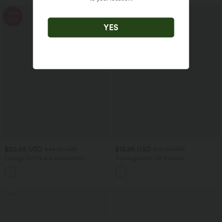
Sale
Sale
-52%
-79%
YES
$20.95 USD
$13.95 USD
$43.95 USD
$66.95 USD
Lässige Shorts aus elastischem
Trainingsjacke mit Kapuze,
Kunstleder mit hohem Bund und
Seitentaschen, langen Ärmeln und
Seitentaschen
Rüschensaum - UPF40+
Sale