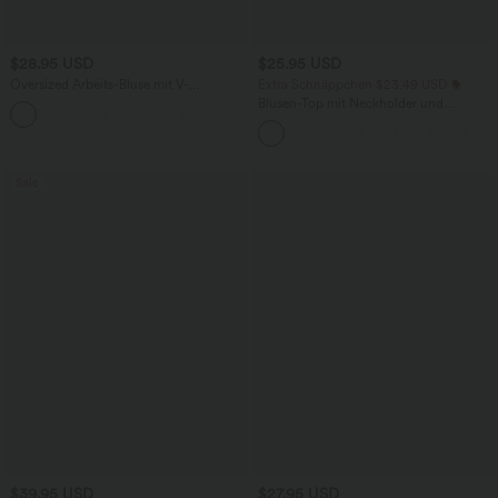
$28.95 USD
$25.95 USD
Oversized Arbeits-Bluse mit V-
Extra Schnäppchen $23.49 USD
Ausschnitt und kurzen Ärmeln -
Blusen-Top mit Neckholder und
+1
knitterfrei
Schlüssellochausschnitt, plissiert,
ärmellos, abgerundeter Saum
Sale
$39.95 USD
$27.95 USD