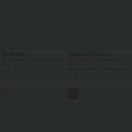
$31.95 USD
$42.95 USD
$50.95 USD
Softlyzero™ Airy - Yoga-Bermudashorts
2 Stück -10%, 3 Stück -15%, 4 Stück
mit hohem Bund, mehreren Taschen
-20%
+16
und InstantCool
Jumpsuit mit V-Ausschnitt, kurzen
Ärmeln, plissierten Seitentaschen und
weitem Bein, fließendem Waffelmuster
Sale
Sale
-47%