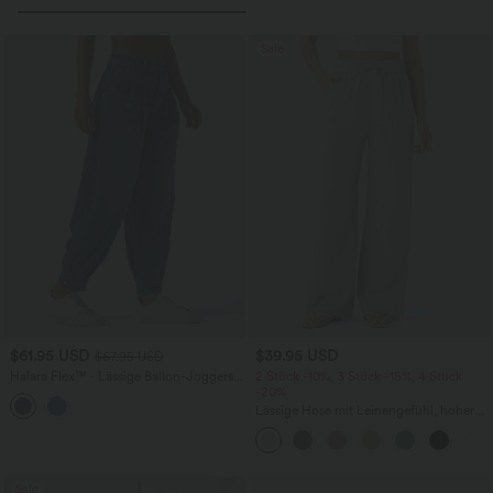
Sale
$61.95 USD
$39.95 USD
$67.95 USD
Halara Flex™ - Lässige Ballon-Joggers
2 Stück -10%, 3 Stück -15%, 4 Stück
aus Denim mit mittelhohem Bund und
-20%
mehreren Taschen
Lässige Hose mit Leinengefühl, hoher
Taille, Kordelzug an der Seite und
weitem Bein
Sale