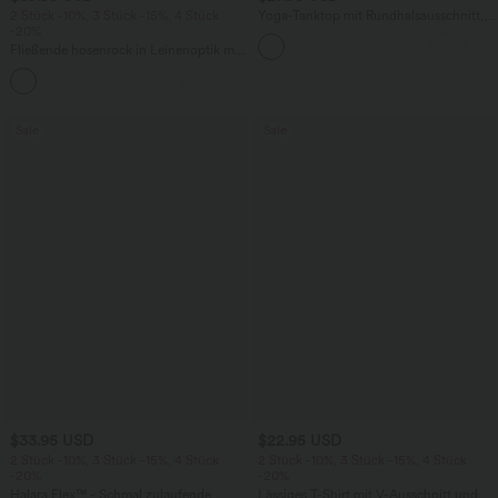
2 Stück -10%, 3 Stück -15%, 4 Stück
Yoga-Tanktop mit Rundhalsausschnitt,
-20%
Rüschen und InstantCool
Fließende hosenrock in Leinenoptik mit
mittelhohem Bund, Seitentaschen und
+1
weitem Bein
Sale
Sale
$33.95 USD
$22.95 USD
2 Stück -10%, 3 Stück -15%, 4 Stück
2 Stück -10%, 3 Stück -15%, 4 Stück
-20%
-20%
Halara Flex™ - Schmal zulaufende
Lässiges T-Shirt mit V-Ausschnitt und