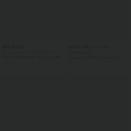
$33.95 USD
$52.95 USD
$61.95 USD
Nimm 3, zahle 2; nimm 6, zahle 4
limited time sale
Halara UltraSculpt™ - Yoga-Sport-BH
Lässiger, rückenfreier Jumpsuit mit
mit leichtem Support und geformten
Seitentaschen
Körbchen - Push-Up
Sale