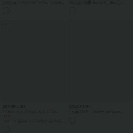
Softlyzero™ Airy - 2-in-1 Yoga-Shorts
Lässiges Midikleid mit Kordelzug,
mit superhohem Bund, mehreren
Schlitz und geschwungenem Saum
+10
Taschen und InstantCool - 22,9 cm
Sale
$39.95 USD
$64.95 USD
2 Stück -10%, 3 Stück -15%, 4 Stück
Halara Flex™ - Lässige Jeans aus
-20%
elastischem Strick-Denim mit hohem
Bund, mehreren Taschen,
Lässige Leinen-Hose mit hohem Bund,
Knopfverschluss und geradem Bein
Kordelzug, weitem Bein und Taschen
+5