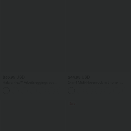
$36.95 USD
$44.95 USD
Halara Flex™ Arbeitsleggings aus
2-in-1 Midi-Hosenrock mit hohem
elastischem Strick-Denim mit hohem
Bund, Seitentaschen, Kordelzug und
+1
Bund und mehreren Taschen
kontrastierendem Netz
Sale