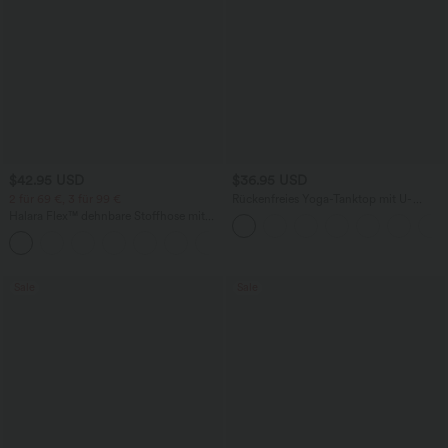
$42.95 USD
$36.95 USD
2 für 69 €, 3 für 99 €
Rückenfreies Yoga-Tanktop mit U-
Ausschnitt, überkreuzten Trägern und
Halara Flex™ dehnbare Stoffhose mit
abgerundetem Saum
hohem Bund, Waffelmuster,
+20
Seitentaschen und weitem Bein
Sale
Sale