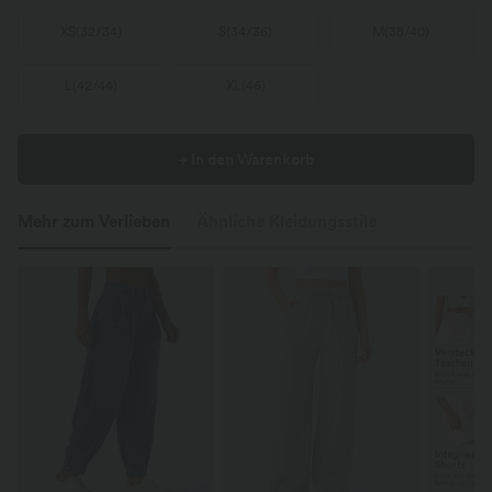
XS
(
32/34
)
S
(
34/36
)
M
(
38/40
)
L
(
42/44
)
XL
(
46
)
+ In den Warenkorb
Mehr zum Verlieben
Ähnliche Kleidungsstile