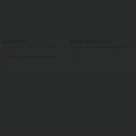
$48.95 USD
$19.95 USD
$37.95 USD
2 Stück -10%, 3 Stück -15%, 4 Stück
Lounge-Hemd mit Brusttasche, kurzen
-20%
Ärmeln und Streifen
Ärmelloses, gerafftes Midikleid mit
eckigem Ausschnitt, integriertem BH
und überkreuztem Rückendesign