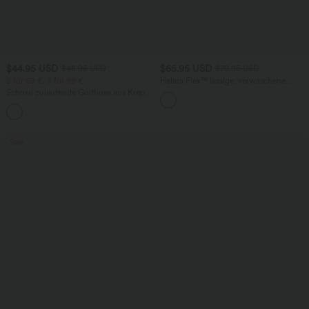
$44.95 USD
$65.95 USD
$48.95 USD
$70.95 USD
2 für 69 €, 3 für 99 €
Halara Flex™ lässige, verwaschene
Baggy Jeans aus elastischem Strick-
Schmal zulaufende Golfhose aus Krepp
Denim mit niedrigem Bund, Knopf,
mit hohem Bund und Seitentaschen
Reißverschluss, mehreren Taschen und
weitem Bein
Sale