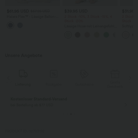
$61.95 USD
$39.95 USD
$31.95 
$67.95 USD
Halara Flex™ - Lässige Ballon-
2 Stück -10%, 3 Stück -15%, 4
2 Stück -
Joggers aus Denim mit
Stück -20%
Stück -2
mittelhohem Bund und
Lässige Hose mit Leinengefühl,
Softlyzer
mehreren Taschen
hoher Taille, Kordelzug an der
Shorts m
Seite und weitem Bein
mehreren
InstantCo
Unsere Angebote
Gratis
Lieferung
Rückgabe
Gutscheine
k
Geschenk
Kostenloser Standard-Versand
bei Bestellung ab $77 USD
PRODUKT ID: 02793192