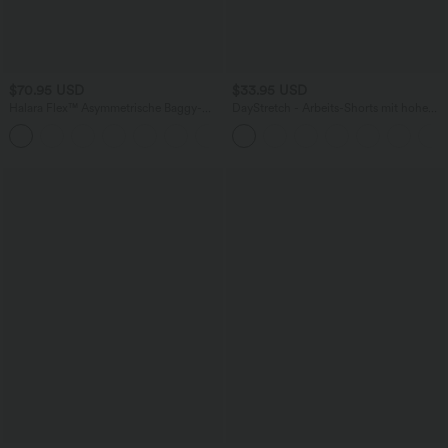
$70.95 USD
$33.95 USD
Halara Flex™ Asymmetrische Baggy-
DayStretch - Arbeits-Shorts mit hohem
Jeans mit hohem Bund und Taschen​
Bund, Seitentaschen und weitem Bein