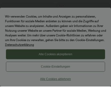
Sale
Wir verwenden Cookies, um Inhalte und Anzeigen zu personalisieren,
Funktionen für soziale Medien anbieten zu können und die Zugriffe auf
unsere Website zu analysieren. Außerdem geben wir Informationen zu Ihrer
Nutzung unserer Website an unsere Partner für soziale Medien, Werbung und
Analysen weiter. Um mehr über unsere Cookie-Richtlinien zu erfahren oder
um Ihre Cookies zu verwalten, gehen Sie bitte zu den Cookie-Einstellungen.
Datenschutzerklärung
Alle Cookies akzeptieren
Cookie-Einstellungen
$64.95 USD
$42.95 USD
Alle Cookies ablehnen
Lässige Jeans aus Lyocell mit
2 für 69 €, 3 für 99 €
mittelhohem Bund, mehreren Taschen
DayStretch - Lässige Hose mit hohem
und Kordelzug
Bund, Seitentaschen und Barrel-Leg
Sale