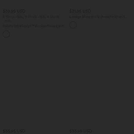
$39.95 USD
$31.95 USD
2 Stück -10%, 3 Stück -15%, 4 Stück
Lässige Bluse mit V-Ausschnitt und
-20%
kurzen Puffärmeln
Halara UltraSculpt™ Rückenfreies Lauf-
Tanktop mit U-Ausschnitt und
+11
überkreuztem, abgerundetem Saum
$33.95 USD
$33.95 USD