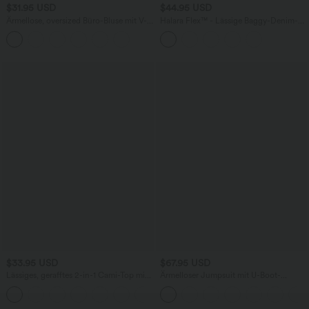
$31.95 USD
$44.95 USD
Ärmellose, oversized Büro-Bluse mit V-
Halara Flex™ - Lässige Baggy-Denim-
Ausschnitt - knitterfrei
Shorts mit hohem Crossover-Bund und
mehreren Taschen
$33.95 USD
$67.95 USD
Lässiges, gerafftes 2-in-1 Cami-Top mit
Ärmelloser Jumpsuit mit U-Boot-
verstellbaren Trägern und integriertem
Ausschnitt, Seitentaschen, seitlichen
BH
Bindebändern, Streifen und InstantCool
- Easy Peezy Edition