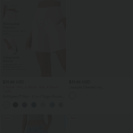
$31.95 USD
$31.95 USD
2 Stück -10%, 3 Stück -15%, 4 Stück
Lässiges Oberteil mit
-20%
Rundhalsausschnitt und
Fledermausärmeln
Softlyzero™ Airy - 2-in-1 Yoga-Shorts
mit superhohem Bund, mehreren
+23
Taschen und InstantCool - 17,78 cm
Sale
Sale