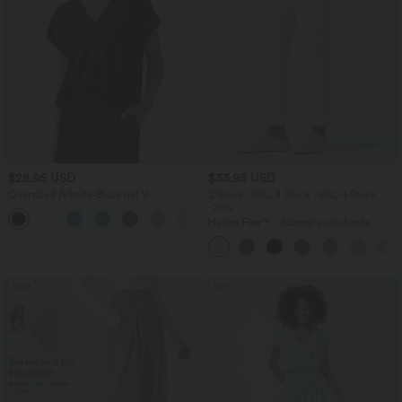
$28.95 USD
$33.95 USD
Oversized Arbeits-Bluse mit V-
2 Stück -10%, 3 Stück -15%, 4 Stück
Ausschnitt und kurzen Ärmeln -
-20%
+1
knitterfrei
Halara Flex™ - Schmal zulaufende
Bürohose mit hohem Bund,
Seitentaschen und Waffelstoff
Sale
Sale