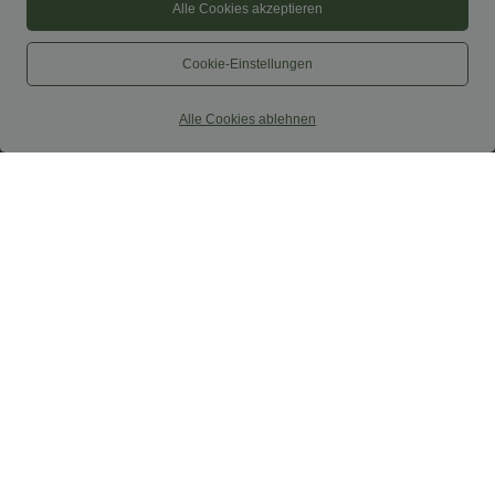
Alle Cookies akzeptieren
Cookie-Einstellungen
Alle Cookies ablehnen
$52.95 USD
$67.95 USD
$61.95 USD
limited time sale
Ärmelloser Jumpsuit mit U-Boot-
Ausschnitt, Seitentaschen, seitlichen
Lässiger, rückenfreier Jumpsuit mit
Bindebändern, Streifen und InstantCool
Seitentaschen
- Easy Peezy Edition
+10
Sale