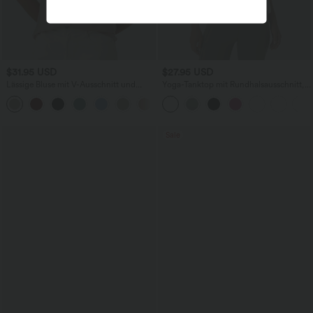
$31.95 USD
$27.95 USD
Lässige Bluse mit V-Ausschnitt und
Yoga-Tanktop mit Rundhalsausschnitt,
kurzen Puffärmeln
Rüschen und InstantCool
Sale