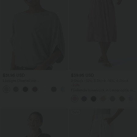
$31.95 USD
$39.95 USD
Lässiges Oberteil mit
2 Stück -10%, 3 Stück -15%, 4 Stück
Rundhalsausschnitt und
-20%
+1
Fledermausärmeln
Fließende hosenrock in Leinenoptik mit
mittelhohem Bund, Seitentaschen und
weitem Bein
Sale