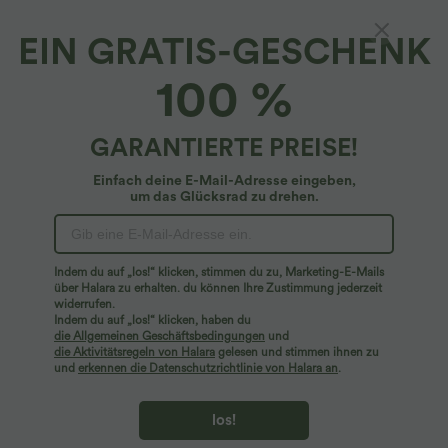
EIN GRATIS-GESCHENK
100 %
GARANTIERTE PREISE!
Einfach deine E-Mail-Adresse eingeben,
um das Glücksrad zu drehen.
Hoppla!
Wir können die von Ihnen gesuchte Seite nicht
Indem du auf „los!“ klicken, stimmen du zu, Marketing-E-Mails
finden.
über Halara zu erhalten. du können Ihre Zustimmung jederzeit
widerrufen.
Indem du auf „los!“ klicken, haben du
Mehr einkaufen
die Allgemeinen Geschäftsbedingungen
und
die Aktivitätsregeln von Halara
gelesen und stimmen ihnen zu
und
erkennen die Datenschutzrichtlinie von Halara an
.
los!