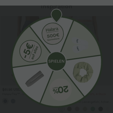
Inspiration
Sale
$61.95 USD
$39.95 USD
$67.95 USD
Halara Flex™ - Lässige Ballon-Joggers
2 Stück -10%, 3 Stück -15%, 4 Stück
aus Denim mit mittelhohem Bund und
-20%
mehreren Taschen
Lässige Hose mit Leinengefühl, hoher
Taille, Kordelzug an der Seite und
weitem Bein