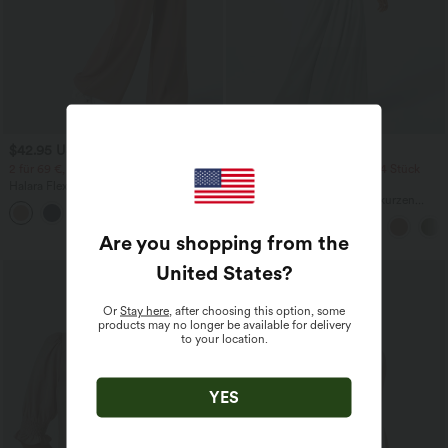
$42.95 USD
$42.95 USD
$50.95 USD
2 für 69 €, 3 für 99 €
2 Stück -10%, 3 Stück -15%, 4 Stück
-20%
Halara Flex™ dehnbare Stoffhose mit
hohem Bund, Waffelmuster,
Jumpsuit mit V-Ausschnitt, kurzen
+20
Seitentaschen und weitem Bein
Ärmeln, plissierten Seitentaschen und
weitem Bein, fließendem Waffelmuster
Are you shopping from the
United States
?
Or
Stay here
, after choosing this option, some
products may no longer be available for delivery
to your location.
YES