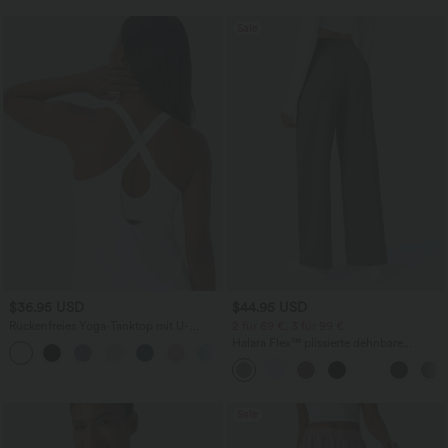
Sale
$36.95 USD
$44.95 USD
Rückenfreies Yoga-Tanktop mit U-
2 für 69 €, 3 für 99 €
Ausschnitt, überkreuzten Trägern und
Halara Flex™ plissierte dehnbare
abgerundetem Saum
Stoffhose mit hohem Bund,
Seitentaschen und geradem Bein
Sale