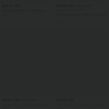
$33.95 USD
$44.95 USD
$48.95 USD
Lässiges Midikleid mit Kordelzug,
2 für 69 €, 3 für 99 €
Schlitz und geschwungenem Saum
Schmal zulaufende Golfhose aus Krepp
mit hohem Bund und Seitentaschen
Sale
Sale
$61.95 USD
$31.95 USD
$64.95 USD
2 Stück -10%, 3 Stück -15%, 4 Stück
2 Stück -10%, 3 Stück -15%, 4 Stück
-20%
-20%