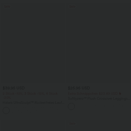
Sale
Sale
$39.95 USD
$25.95 USD
2 Stück -10%, 3 Stück -15%, 4 Stück
Extra Schnäppchen $23.49 USD
-20%
Softlyzero™ Plush Crossover Leggings
Halara UltraSculpt™ Rückenfreies Lauf-
mit Taschen
Tanktop mit U-Ausschnitt und
+11
überkreuztem, abgerundetem Saum
Sale