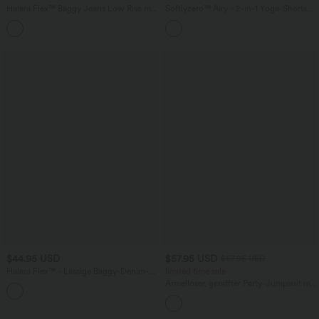
Halara Flex™ Baggy Jeans Low Rise mit
Softlyzero™ Airy - 2-in-1 Yoga-Shorts
Knopf und Reißverschluss, mehreren
mit superhohem Bund, mehreren
+5
Taschen, weitem Bein
Taschen und InstantCool - 17,78 cm
$44.95 USD
$57.95 USD
$67.95 USD
Halara Flex™ - Lässige Baggy-Denim-
limited time sale
Shorts mit hohem Crossover-Bund und
Ärmelloser, geraffter Party-Jumpsuit mit
mehreren Taschen
V-Ausschnitt, Seitentaschen und
unsichtbarem Reißverschluss - pipi-
praktisch