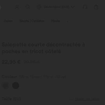
Deutschland
(
EUR
)
Jupes
Shorts | Cyclistes
Hauts
Jeans | Denim
Leggin
Salopette courte décontractée à
poches en tricot côtelé
22,95 €
29,95 €
Couleur
Moss Green Floral Velvet
Taille
(EU)
Guide des tailles