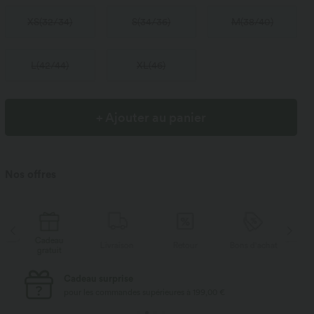
XS
(
32/34
)
S
(
34/36
)
M
(
38/40
)
L
(
42/44
)
XL
(
46
)
+ Ajouter au panier
Nos offres
Cadeau
Livraison
Retour
Bons d'achat
Li
gratuit
Livraison standard gratuite
pour les commandes supérieures à 69,00 €