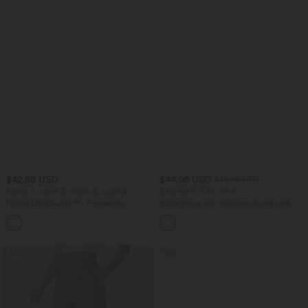
$42.95 USD
$44.95 USD
$48.95 USD
Nimm 3, zahle 2; nimm 6, zahle 4
2 für 69 €, 3 für 99 €
Halara UltraSculpt™ - Formende
Schlaghose mit mittlerem Bund und
Workout-Leggings mit hohem Bund,
seitlichen Reißverschlusstaschen
+13
Seitentaschen, Booty-Scrunch und
Bauchkontrolle
Sale
Sale