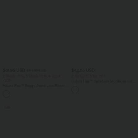
$61.95 USD
$42.95 USD
$64.95 USD
2 Stück -10%, 3 Stück -15%, 4 Stück
2 für 69 €, 3 für 99 €
-20%
Halara Flex™ dehnbare Stoffhose mit
Halara Flex™ Baggy Jeans Low Rise mit
hohem Bund, Waffelmuster,
Knopf und Reißverschluss, mehreren
Seitentaschen und weitem Bein
+5
Taschen, weitem Bein
Sale