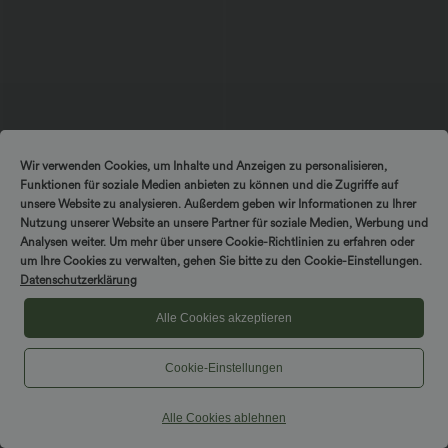
Wir verwenden Cookies, um Inhalte und Anzeigen zu personalisieren,
Funktionen für soziale Medien anbieten zu können und die Zugriffe auf
unsere Website zu analysieren. Außerdem geben wir Informationen zu Ihrer
Nutzung unserer Website an unsere Partner für soziale Medien, Werbung und
Analysen weiter. Um mehr über unsere Cookie-Richtlinien zu erfahren oder
$44.95 USD
$53.95 USD
$50.95 USD
um Ihre Cookies zu verwalten, gehen Sie bitte zu den Cookie-Einstellungen.
2 Stück -10%, 3 Stück -15%, 4 Stück
2 Stück -10%, 3 Stück -15%, 4 Stück
-20%
-20%
Datenschutzerklärung
Halara Flex™ - Lässige Capri-Jeans mit
Halara Flex™ Midi-Jeansrock mit
hohem Bund, mehreren Taschen und
hohem Bund, mehreren Taschen und
Alle Cookies akzeptieren
geschlitztem Saum - slim
legerem Schnitt, figurbetonter,
verwaschener Rock
Cookie-Einstellungen
Hosen & Jogginghosen
Alle Cookies ablehnen
Kleider