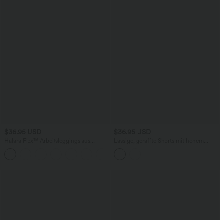
$36.95 USD
$36.95 USD
Halara Flex™ Arbeitsleggings aus
Lässige, geraffte Shorts mit hohem
elastischem Strick-Denim mit hohem
Bund, mehreren Taschen und Poka-Dots
+1
Bund und mehreren Taschen
- 7,6 cm