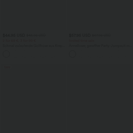
$44.95 USD
$57.95 USD
$48.95 USD
$67.95 USD
2 für 69 €, 3 für 99 €
limited time sale
Schmal zulaufende Golfhose aus Krepp
Ärmelloser, geraffter Party-Jumpsuit mit
mit hohem Bund und Seitentaschen
V-Ausschnitt, Seitentaschen und
unsichtbarem Reißverschluss - pipi-
praktisch
Sale