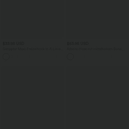
$33.95 USD
$53.95 USD
Gerippter Maxi-Freizeitrock in A-Linie
Arbeits-Hose mit mittelhohem Bund,
mit hohem Bund und Schlitzsaum
Seitentaschen und Barrel-Leg