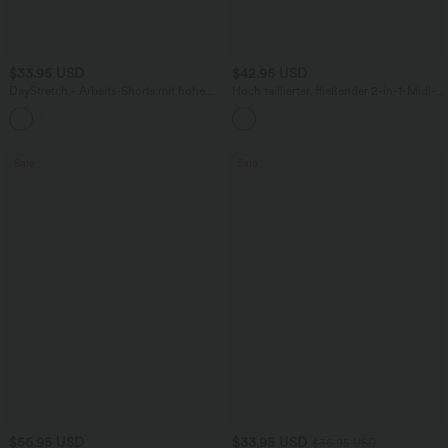
$33.95 USD
$42.95 USD
DayStretch - Arbeits-Shorts mit hohem
Hoch taillierter, fließender 2-in-1-Midi-
Bund, Seitentaschen und weitem Bein
Tanzrock mit Seitentasche
+11
Sale
Sale
$56.95 USD
$33.95 USD
$36.95 USD