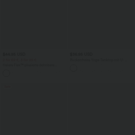
$44.95 USD
$36.95 USD
2 für 69 €, 3 für 99 €
Rückenfreies Yoga-Tanktop mit U-
Ausschnitt, überkreuzten Trägern und
Halara Flex™ plissierte dehnbare
abgerundetem Saum
Stoffhose mit hohem Bund,
+23
Seitentaschen und geradem Bein
Sale