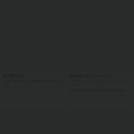
$27.95 USD
$42.95 USD
$50.95 USD
Yoga-Tanktop mit Rundhalsausschnitt,
2 Stück -10%, 3 Stück -15%, 4 Stück
Rüschen und InstantCool
-20%
+16
Jumpsuit mit V-Ausschnitt, kurzen
Ärmeln, plissierten Seitentaschen und
weitem Bein, fließendem Waffelmuster
Sale