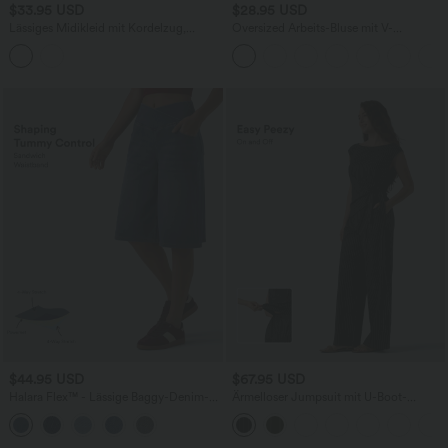
$33.95 USD
$28.95 USD
Lässiges Midikleid mit Kordelzug,
Oversized Arbeits-Bluse mit V-
Schlitz und geschwungenem Saum
Ausschnitt und kurzen Ärmeln -
knitterfrei
$44.95 USD
$67.95 USD
Halara Flex™ - Lässige Baggy-Denim-
Ärmelloser Jumpsuit mit U-Boot-
Shorts mit hohem Crossover-Bund und
Ausschnitt, Seitentaschen, seitlichen
mehreren Taschen
Bindebändern, Streifen und InstantCool
- Easy Peezy Edition