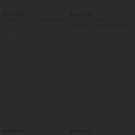
$27.95 USD
$42.95 USD
SoftlyZero™ - 2-in-1 Yoga-Shorts mit
2 für 69 €, 3 für 99 €
hohem Crossover-Bund, mehreren
DayStretch - Lässige Hose mit hohem
Taschen und Ösen - schnelltrocknend,
Bund, Seitentaschen und Barrel-Leg
7,6 cm
$50.95 USD
$72.95 USD