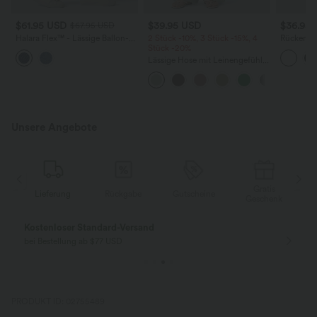
$61.95 USD
$39.95 USD
$36.95
$67.95 USD
Halara Flex™ - Lässige Ballon-
2 Stück -10%, 3 Stück -15%, 4
Rückenfre
Joggers aus Denim mit
Stück -20%
U-Ausschn
mittelhohem Bund und
Trägern 
Lässige Hose mit Leinengefühl,
mehreren Taschen
Saum
hoher Taille, Kordelzug an der
Seite und weitem Bein
Unsere Angebote
Gratis
Lieferung
Rückgabe
Gutscheine
k
Geschenk
Gratis Rückgabe
Einfache Rückg
nur für Neukunden in Deutschland
innerhalb 30 Tage
PRODUKT ID: 02755489