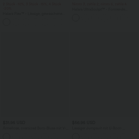
2 Stück -10%, 3 Stück -15%, 4 Stück
Nimm 3, zahle 2; nimm 6, zahle 4
-20%
Halara UltraSculpt™ - Formende
Halara Flex™ - Lässige, gewaschene
Workout-Leggings mit hohem Bund,
Baggy-Jeans aus drapiertem Lyocell mit
Seitentaschen und Bauchkontrolle
mittelhohem Bund, mehreren Taschen
und weitem Bein
$31.95 USD
$56.95 USD
Ärmellose, oversized Büro-Bluse mit V-
Lässiger Jumpsuit mit U-Boot-
Ausschnitt - knitterfrei
Ausschnitt, Seitentaschen, kurzen
Ärmeln und Kordelzug - Easy Peezy