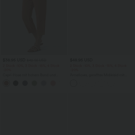
$38.95 USD
$48.95 USD
$42.95 USD
2 Stück -10%, 3 Stück -15%, 4 Stück
2 Stück -10%, 3 Stück -15%, 4 Stück
-20%
-20%
Capri-Hose mit hohem Bund und
Ärmelloses, gerafftes Midikleid mit
Seitentaschen - leinenähnliches Material
eckigem Ausschnitt, integriertem BH
+7
und überkreuztem Rückendesign