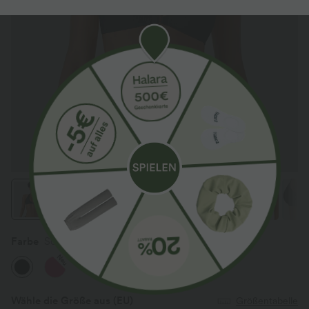
Farbe
Schwarz
Neu
Wähle die Größe aus
(EU)
Größentabelle