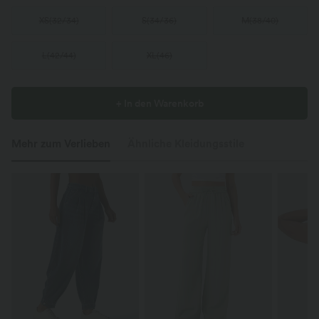
XS
(
32/34
)
S
(
34/36
)
M
(
38/40
)
L
(
42/44
)
XL
(
46
)
+ In den Warenkorb
Mehr zum Verlieben
Ähnliche Kleidungsstile