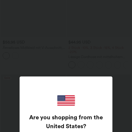
$56.95 USD
$44.95 USD
Ärmelloses Midikleid mit V-Ausschnitt,
2 Stück -10%, 3 Stück -15%, 4 Stück
Seitentaschen und Reißverschluss
-20%
Lässige Cordhose mit mittelhohem
Bund, Reißverschluss und Seitentaschen
Sale
Sale
Are you shopping from the
United States
?