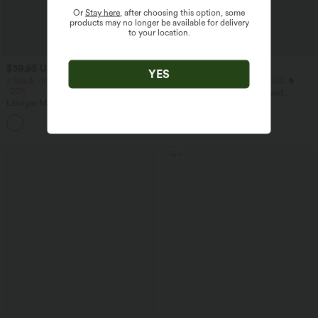
Or
Stay here
, after choosing this option, some
products may no longer be available for delivery
to your location.
$39.95 USD
$25.95 USD
YES
2 Stück -10%, 3 Stück -15%, 4 Stück
Extra Schnäppchen $23.49 USD
-20%
Blusen-Top mit Neckholder und
Lässiger Maxirock in Leinenoptik mit
Schlüssellochausschnitt, plissiert,
hohem Bund und Kordelzug
ärmellos, abgerundeter Saum
Sale