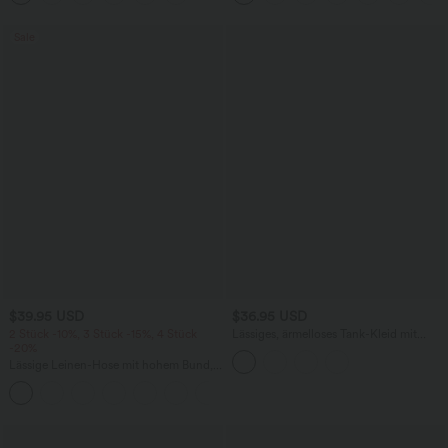
Edition
Sale
$39.95 USD
$36.95 USD
2 Stück -10%, 3 Stück -15%, 4 Stück
Lässiges, ärmelloses Tank-Kleid mit
-20%
Rundhalsausschnitt und Seitentaschen
Lässige Leinen-Hose mit hohem Bund,
Kordelzug, weitem Bein und Taschen
+5