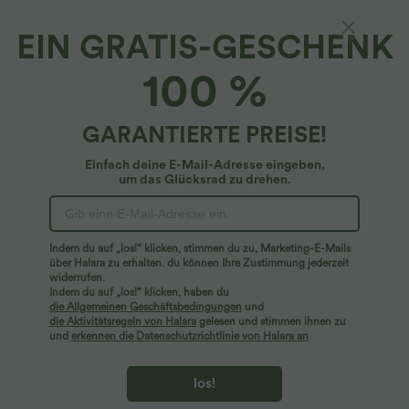
EIN GRATIS-GESCHENK
Geripptes, rückenfreies Bikini-Top mit
100 %
Neckholder
4.2
(
22
)
GARANTIERTE PREISE!
$19.95 USD
$20.95 USD
Einfach deine E-Mail-Adresse eingeben,
um das Glücksrad zu drehen.
Indem du auf „los!“ klicken, stimmen du zu, Marketing-E-Mails
über Halara zu erhalten. du können Ihre Zustimmung jederzeit
widerrufen.
Indem du auf „los!“ klicken, haben du
die Allgemeinen Geschäftsbedingungen
und
die Aktivitätsregeln von Halara
gelesen und stimmen ihnen zu
und
erkennen die Datenschutzrichtlinie von Halara an
.
los!