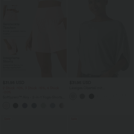
$31.95 USD
$31.95 USD
2 Stück -10%, 3 Stück -15%, 4 Stück
Lässiges Oberteil mit
-20%
Rundhalsausschnitt und
Fledermausärmeln
Softlyzero™ Airy - 2-in-1 Yoga-Shorts
mit superhohem Bund, mehreren
+23
Taschen und InstantCool - 17,78 cm
Sale
Sale