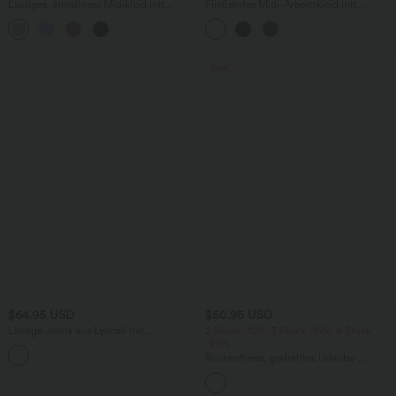
Lässiges, ärmelloses Midikleid mit
Fließendes Midi-Arbeitskleid mit
Rundhalsausschnitt, integriertem BH
Seitentaschen, Fledermausärmeln und
und Rüschensaum
Bauchkontrolle
Sale
$64.95 USD
$50.95 USD
Lässige Jeans aus Lyocell mit
2 Stück -10%, 3 Stück -15%, 4 Stück
mittelhohem Bund, mehreren Taschen
-20%
und Kordelzug
Rückenfreies, gedrehtes Urlaubs-
Maxikleid mit Seitentaschen und Schlitz