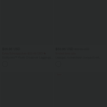
$25.95 USD
$52.95 USD
$61.95 USD
Extra Schnäppchen $23.49 USD
limited time sale
Softlyzero™ Plush Crossover Leggings
Lässiger, rückenfreier Jumpsuit mit
mit Taschen
Seitentaschen
+16
Sale