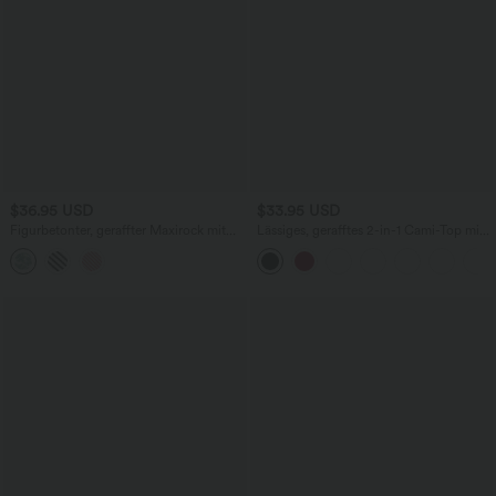
$36.95 USD
$33.95 USD
Figurbetonter, geraffter Maxirock mit
Lässiges, gerafftes 2-in-1 Cami-Top mit
mittelhohem Bund, Streifen,
verstellbaren Trägern und integriertem
Blumenmuster und Bindeband vorne
BH