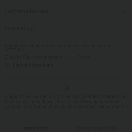
Passform & Features
eingenähter BH
Neckholder
überziehen
Stoff & Pflege
Schwimmen
Unter der Brust
ärmellos
Kostenloser Standardversand bei einer Bestellung über
$77.37 USD
Vier-Wege-Stretch
Neckholder
Einfache Rückgabe innerhalb von 30 Tagen
Einfache Bezahlung
Einige Artikel werden mit Markenlogo geliefert, andere ohne.
Ob ein Logo enthalten ist, kann je nach Produkt variieren.
Auch Stil und Farben können leicht abweichen.
Mehr erfahren
Inspiration
Bewertungen(22)