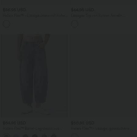
$56.95 USD
$44.95 USD
Halara Flex™ - Lässige Jeans mit hohem
Lässiges Top mit kurzen Ärmeln,
Crossover-Bund, Seitentaschen,
integriertem BH, One-Shoulder-Design,
+1
Bauchkontrolle und geradem Bein
Polka-Dots und abgerundetem Saum
$64.95 USD
$50.95 USD
Halara Flex™ Barrel-Leg-Jeans aus
Halara Flex™ - Lässige, gewaschene
elastischem Strick-Denim mit niedrigem
Bermuda-Shorts aus elastischem Strick-