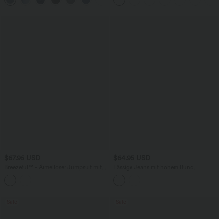
Bund, Knopf, Reißverschluss und
Denim mit hohem Bund, mehreren
mehreren Taschen
Taschen und Rollsaum
$67.95 USD
$64.95 USD
Breezeful™ - Ärmelloser Jumpsuit mit
Lässige Jeans mit hohem Bund
Seitentaschen - schnelltrocknend, Easy
mehreren Taschen und weitem Bein
Peezy Edition
Sale
Sale