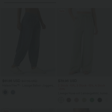
Sale
$61.95 USD
$39.95 USD
$67.95 USD
Halara Flex™ - Lässige Ballon-Joggers
2 Stück -10%, 3 Stück -15%, 4 Stück
aus Denim mit mittelhohem Bund und
-20%
mehreren Taschen
Lässige Hose mit Leinengefühl, hoher
Taille, Kordelzug an der Seite und
weitem Bein
Sale