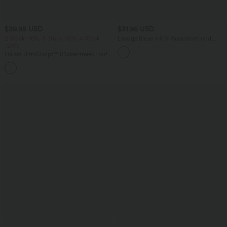
$39.95 USD
$31.95 USD
2 Stück -10%, 3 Stück -15%, 4 Stück
Lässige Bluse mit V-Ausschnitt und
-20%
kurzen Puffärmeln
Halara UltraSculpt™ Rückenfreies Lauf-
Tanktop mit U-Ausschnitt und
+11
überkreuztem, abgerundetem Saum