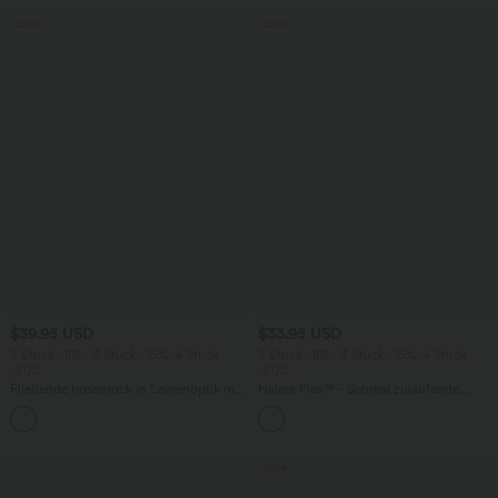
Sale
Sale
$39.95 USD
$33.95 USD
2 Stück -10%, 3 Stück -15%, 4 Stück
2 Stück -10%, 3 Stück -15%, 4 Stück
-20%
-20%
Fließende hosenrock in Leinenoptik mit
Halara Flex™ - Schmal zulaufende
mittelhohem Bund, Seitentaschen und
Bürohose mit hohem Bund,
+1
weitem Bein
Seitentaschen und Waffelstoff
Sale