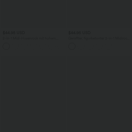
$44.95 USD
$44.95 USD
2-in-1 Midi-Hosenrock mit hohem
Geraffter, figurbetonter 2-in-1 Midirock
Bund, Seitentaschen, Kordelzug und
aus Kunstleder mit hohem Bund und
+15
kontrastierendem Netz
abgerundetem Saum