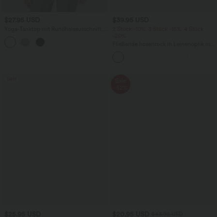
$27.95 USD
$39.95 USD
Yoga-Tanktop mit Rundhalsausschnitt,
2 Stück -10%, 3 Stück -15%, 4 Stück
Rüschen und InstantCool
-20%
+16
Fließende hosenrock in Leinenoptik mit
mittelhohem Bund, Seitentaschen und
weitem Bein
Sale
Sale
-52%
$25.95 USD
$20.95 USD
$43.95 USD