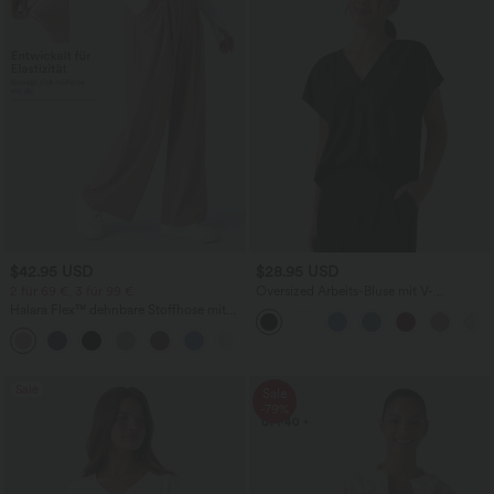
$42.95 USD
$28.95 USD
2 für 69 €, 3 für 99 €
Oversized Arbeits-Bluse mit V-
Ausschnitt und kurzen Ärmeln -
Halara Flex™ dehnbare Stoffhose mit
knitterfrei
hohem Bund, Waffelmuster,
+20
Seitentaschen und weitem Bein
Sale
Sale
-79%