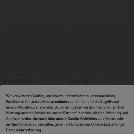
$44.95 USD
$57.95 USD
$48.95 USD
$67.95 USD
2 für 69 €, 3 für 99 €
limited time sale
Schmal zulaufende Golfhose aus Krepp
Ärmelloser, geraffter Party-Jumpsuit mit
mit hohem Bund und Seitentaschen
V-Ausschnitt, Seitentaschen und
Wir verwenden Cookies, um Inhalte und Anzeigen zu personalisieren,
unsichtbarem Reißverschluss - pipi-
Funktionen für soziale Medien anbieten zu können und die Zugriffe auf
praktisch
unsere Website zu analysieren. Außerdem geben wir Informationen zu Ihrer
Nutzung unserer Website an unsere Partner für soziale Medien, Werbung und
Analysen weiter. Um mehr über unsere Cookie-Richtlinien zu erfahren oder
um Ihre Cookies zu verwalten, gehen Sie bitte zu den Cookie-Einstellungen.
Datenschutzerklärung