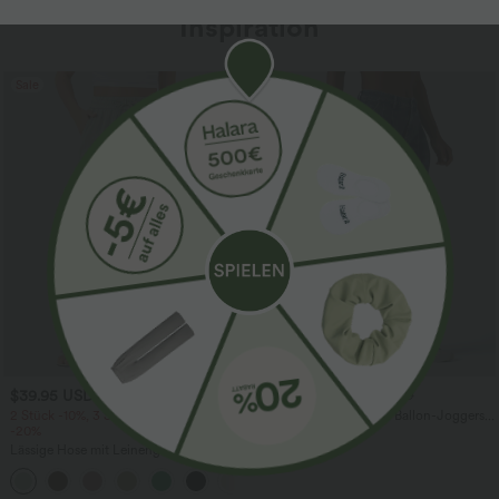
Inspiration
Sale
$39.95 USD
$61.95 USD
$67.95 USD
2 Stück -10%, 3 Stück -15%, 4 Stück
Halara Flex™ - Lässige Ballon-Joggers
-20%
aus Denim mit mittelhohem Bund und
mehreren Taschen
Lässige Hose mit Leinengefühl, hoher
Taille, Kordelzug an der Seite und
+15
weitem Bein