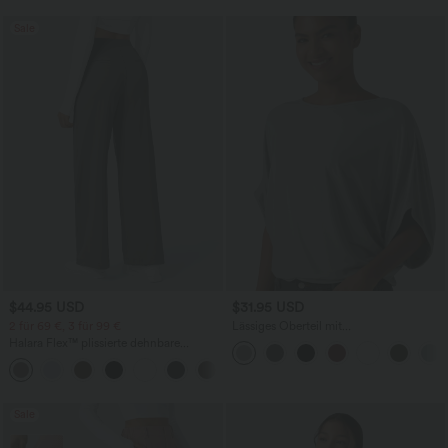
Sale
$44.95 USD
$31.95 USD
2 für 69 €, 3 für 99 €
Lässiges Oberteil mit
Rundhalsausschnitt und
Halara Flex™ plissierte dehnbare
Fledermausärmeln
Stoffhose mit hohem Bund,
+23
Seitentaschen und geradem Bein
Sale