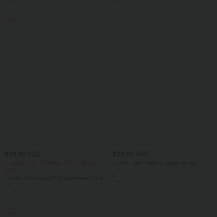
Sale
$39.95 USD
$39.95 USD
2 Stück -10%, 3 Stück -15%, 4 Stück
Halara Flex™ Jeans Jeggings aus
-20%
elastischem Strick-Denim mit hohem
Bund und Gesäßtaschen
Halara UltraSculpt™ Rückenfreies Lauf-
Tanktop mit U-Ausschnitt und
+11
überkreuztem, abgerundetem Saum
Sale