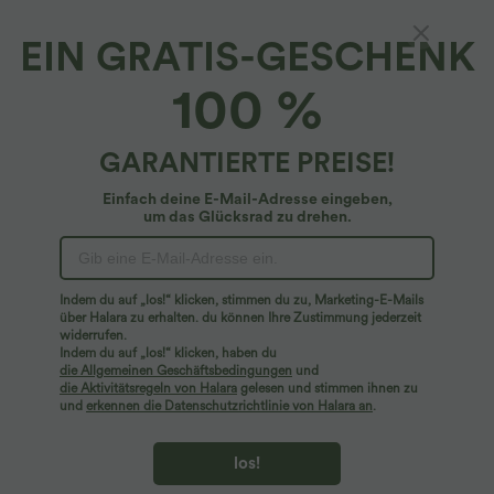
EIN GRATIS-GESCHENK
100 %
GARANTIERTE PREISE!
Einfach deine E-Mail-Adresse eingeben,
um das Glücksrad zu drehen.
Hoppla!
Wir können die von Ihnen gesuchte Seite nicht
Indem du auf „los!“ klicken, stimmen du zu, Marketing-E-Mails
finden.
über Halara zu erhalten. du können Ihre Zustimmung jederzeit
widerrufen.
Indem du auf „los!“ klicken, haben du
Mehr einkaufen
die Allgemeinen Geschäftsbedingungen
und
die Aktivitätsregeln von Halara
gelesen und stimmen ihnen zu
und
erkennen die Datenschutzrichtlinie von Halara an
.
los!