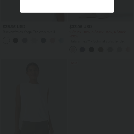
$36.95 USD
$33.95 USD
Rückenfreies Yoga-Tanktop mit U-
2 Stück -10%, 3 Stück -15%, 4 Stück
Ausschnitt, überkreuzten Trägern und
-20%
abgerundetem Saum
Halara Flex™ - Schmal zulaufende
Bürohose mit hohem Bund,
Seitentaschen und Waffelstoff
Sale