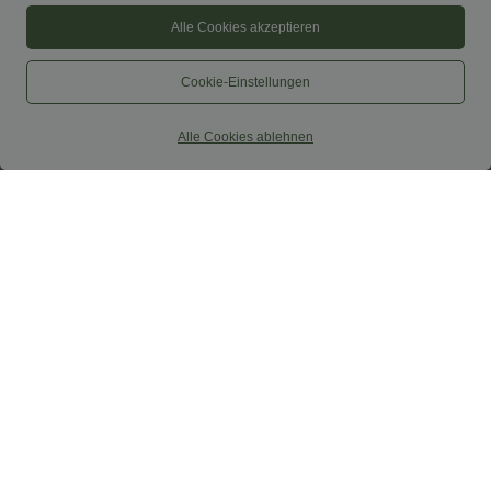
Alle Cookies akzeptieren
Cookie-Einstellungen
Alle Cookies ablehnen
$56.95 USD
$31.95 USD
Ärmelloses Midikleid mit V-Ausschnitt,
Lässige Bluse mit V-Ausschnitt und
Seitentaschen und Reißverschluss
kurzen Puffärmeln