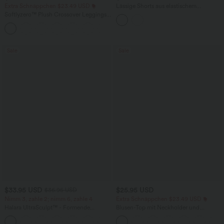
Extra Schnäppchen $23.49 USD
Lässige Shorts aus elastischem
Kunstleder mit hohem Bund und
Softlyzero™ Plush Crossover Leggings
Seitentaschen
mit Taschen
+16
Sale
Sale
$33.95 USD
$25.95 USD
$36.95 USD
Nimm 3, zahle 2; nimm 6, zahle 4
Extra Schnäppchen $23.49 USD
Halara UltraSculpt™ - Formende
Blusen-Top mit Neckholder und
Workout-Leggings mit hohem Bund,
Schlüssellochausschnitt, plissiert,
+17
Seitentaschen und Bauchkontrolle
ärmellos, abgerundeter Saum