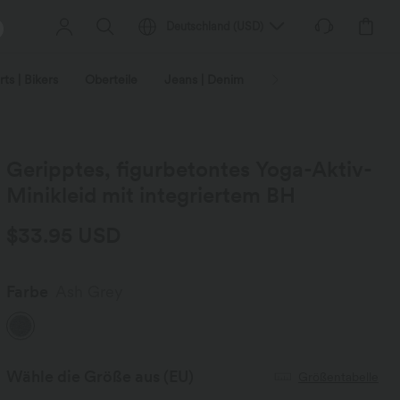
Deutschland
(
USD
)
ts | Bikers
Oberteile
Jeans | Denim
Leggings
Plus-Size
Geripptes, figurbetontes Yoga-Aktiv-
Minikleid mit integriertem BH
$33.95 USD
Farbe
Ash Grey
Wähle die Größe aus
(EU)
Größentabelle