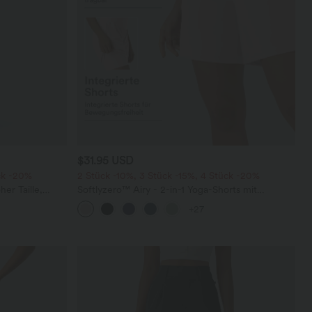
$31.95 USD
ck -20%
2 Stück -10%, 3 Stück -15%, 4 Stück -20%
er Taille,
Softlyzero™ Airy - 2-in-1 Yoga-Shorts mit
m Bein
superhohem Bund, mehreren Taschen und
+27
InstantCool - 17,78 cm