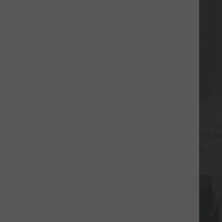
$39.95 USD
eil mit Rundhalsausschnitt und
2 Stück -10%, 3 Stück -15%, 4 Stü
eln
Lässige Hose mit Leinengefühl, hoh
+5
Kordelzug an der Seite und weite
+19