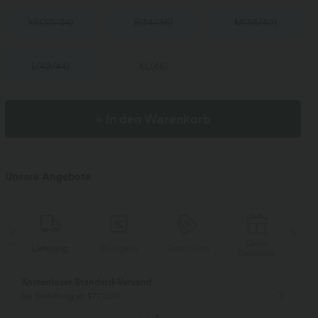
XS
(
32/34
)
S
(
34/36
)
M
(
38/40
)
L
(
42/44
)
XL
(
46
)
+ In den Warenkorb
Unsere Angebote
Gratis
Lieferung
Rückgabe
Gutscheine
Li
Geschenk
Kostenloser Standard-Versand
bei Bestellung ab $77 USD