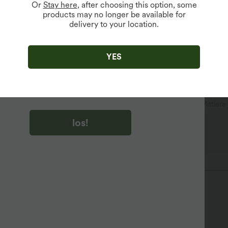
Or
Stay here
, after choosing this option, some
products may no longer be available for
delivery to your location.
u auf „los!“ klicken, stimmen du zu, Marketing-E-Mails über
zu erhalten. du können Ihre Zustimmung jederzeit widerrufen.
YES
u auf „los!“ klicken, haben du
lgemeinen Geschäftsbedingungen
und
ivitätsregeln von Halara
gelesen und stimmen ihnen zu und
n die Datenschutzrichtlinie von Halara an
.
hen
Yoga & Pilates
Mini
kurzärmlig
Mittler
los!