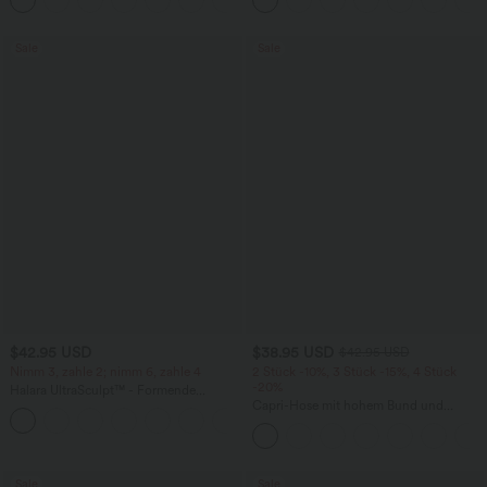
+8
Sale
Sale
$42.95 USD
$38.95 USD
$42.95 USD
Nimm 3, zahle 2; nimm 6, zahle 4
2 Stück -10%, 3 Stück -15%, 4 Stück
-20%
Halara UltraSculpt™ - Formende
Workout-Leggings mit hohem Bund,
Capri-Hose mit hohem Bund und
+13
Seitentaschen, Booty-Scrunch und
Seitentaschen - leinenähnliches Material
Bauchkontrolle
Sale
Sale