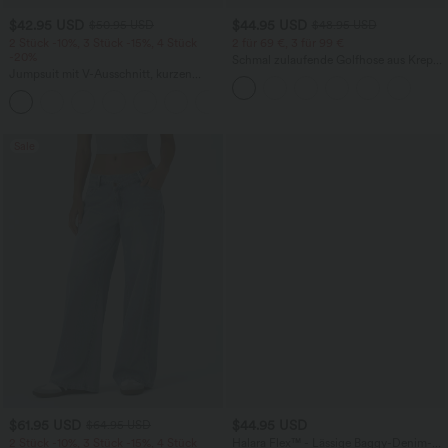
$42.95 USD
$44.95 USD
$50.95 USD
$48.95 USD
2 Stück -10%, 3 Stück -15%, 4 Stück
2 für 69 €, 3 für 99 €
-20%
Schmal zulaufende Golfhose aus Krepp
Jumpsuit mit V-Ausschnitt, kurzen
mit hohem Bund und Seitentaschen
Ärmeln, plissierten Seitentaschen und
+5
weitem Bein, fließendem Waffelmuster
Sale
$61.95 USD
$44.95 USD
$64.95 USD
2 Stück -10%, 3 Stück -15%, 4 Stück
Halara Flex™ - Lässige Baggy-Denim-