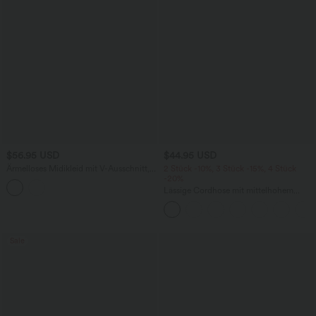
$56.95 USD
$44.95 USD
Ärmelloses Midikleid mit V-Ausschnitt,
2 Stück -10%, 3 Stück -15%, 4 Stück
Seitentaschen und Reißverschluss
-20%
Lässige Cordhose mit mittelhohem
Bund, Reißverschluss und Seitentaschen
Sale