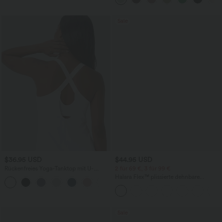
Sale
$36.95 USD
$44.95 USD
Rückenfreies Yoga-Tanktop mit U-
2 für 69 €, 3 für 99 €
Ausschnitt, überkreuzten Trägern und
Halara Flex™ plissierte dehnbare
abgerundetem Saum
Stoffhose mit hohem Bund,
Seitentaschen und geradem Bein
Sale