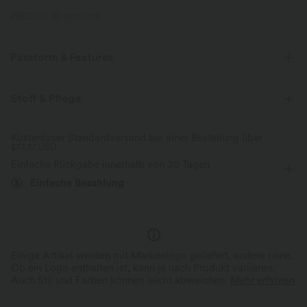
PRODUKT ID: 02855180
Passform & Features
eingenähter BH
Racerback
Rundhalsausschnitt
Stoff & Pflege
atmungsaktives Mesh
Plissiert
Tennis & Pickleball
Kostenloser Standardversand bei einer Bestellung über
$77.37 USD
Mini
ärmellos
Mittlere Dehnung
Einfache Rückgabe innerhalb von 30 Tagen
Vier-Wege-Stretch
Mittlerer Support
A-Linie
Einfache Bezahlung
Einige Artikel werden mit Markenlogo geliefert, andere ohne.
Ob ein Logo enthalten ist, kann je nach Produkt variieren.
Auch Stil und Farben können leicht abweichen.
Mehr erfahren