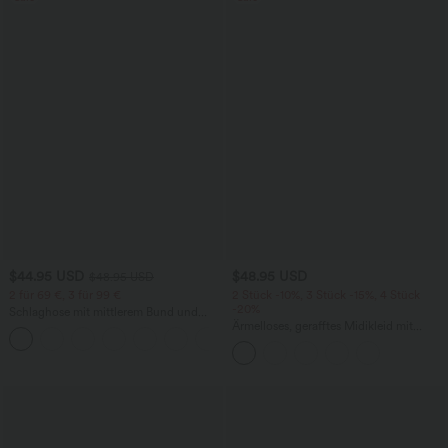
$44.95 USD
$48.95 USD
$48.95 USD
2 für 69 €, 3 für 99 €
2 Stück -10%, 3 Stück -15%, 4 Stück
-20%
Schlaghose mit mittlerem Bund und
seitlichen Reißverschlusstaschen
Ärmelloses, gerafftes Midikleid mit
+12
eckigem Ausschnitt, integriertem BH
und überkreuztem Rückendesign