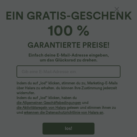
EIN GRATIS-GESCHENK
Plissiertes Tennis-Minikleid mit Racerback
100 %
und Cut-Out - schnelltrocknend
4
(
2
)
GARANTIERTE PREISE!
$29.95 USD
$50.95 USD
Einfach deine E-Mail-Adresse eingeben,
um das Glücksrad zu drehen.
Indem du auf „los!“ klicken, stimmen du zu, Marketing-E-Mails
über Halara zu erhalten. du können Ihre Zustimmung jederzeit
widerrufen.
Indem du auf „los!“ klicken, haben du
die Allgemeinen Geschäftsbedingungen
und
die Aktivitätsregeln von Halara
gelesen und stimmen ihnen zu
und
erkennen die Datenschutzrichtlinie von Halara an
.
los!