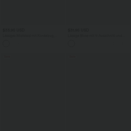
$33.95 USD
$31.95 USD
Lässiges Midikleid mit Kordelzug,
Lässige Bluse mit V-Ausschnitt und
Schlitz und geschwungenem Saum
kurzen Puffärmeln
Sale
Sale