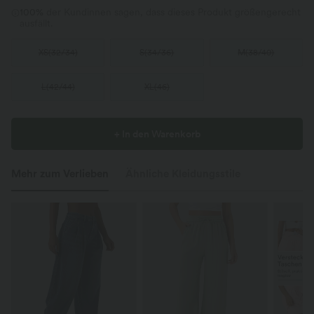
100%
der Kundinnen sagen, dass dieses Produkt größengerecht
ausfällt.
XS
(
32/34
)
S
(
34/36
)
M
(
38/40
)
L
(
42/44
)
XL
(
46
)
+ In den Warenkorb
Mehr zum Verlieben
Ähnliche Kleidungsstile