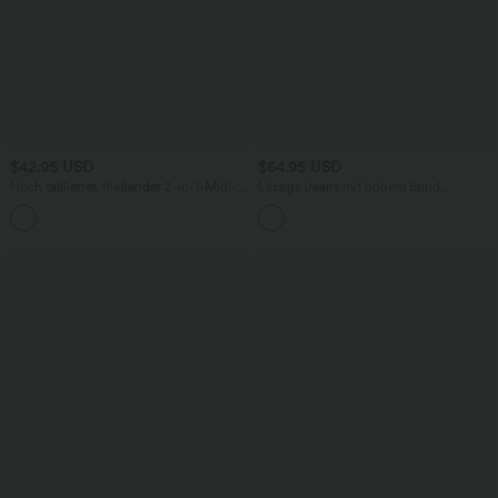
$42.95 USD
$64.95 USD
Hoch taillierter, fließender 2-in-1-Midi-
Lässige Jeans mit hohem Bund
Tanzrock mit Seitentasche
mehreren Taschen und weitem Bein