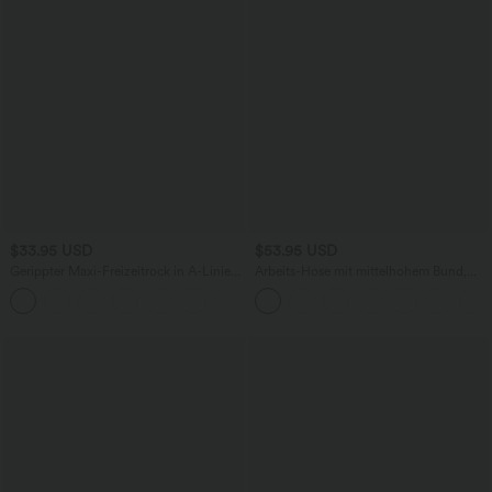
$33.95 USD
$53.95 USD
Gerippter Maxi-Freizeitrock in A-Linie
Arbeits-Hose mit mittelhohem Bund,
mit hohem Bund und Schlitzsaum
Seitentaschen und Barrel-Leg