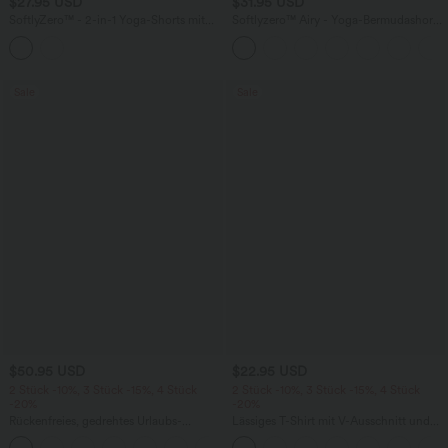
$27.95 USD
$31.95 USD
SoftlyZero™ - 2-in-1 Yoga-Shorts mit
Softlyzero™ Airy - Yoga-Bermudashorts
hohem Crossover-Bund, mehreren
mit hohem Bund, mehreren Taschen
Taschen und Ösen - schnelltrocknend,
und InstantCool
7,6 cm
Sale
Sale
$50.95 USD
$22.95 USD
2 Stück -10%, 3 Stück -15%, 4 Stück
2 Stück -10%, 3 Stück -15%, 4 Stück
-20%
-20%
Rückenfreies, gedrehtes Urlaubs-
Lässiges T-Shirt mit V-Ausschnitt und
Maxikleid mit Seitentaschen und Schlitz
kurzen Ärmeln