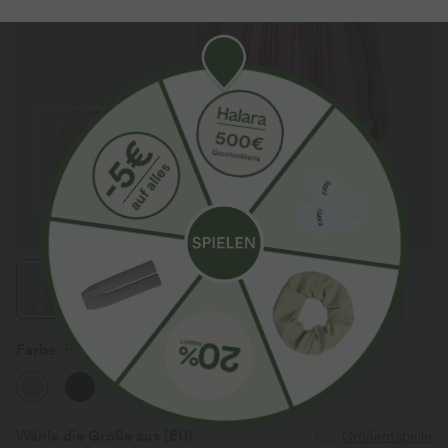
Farbe
Pink Frosting
Wähle die Größe aus
(EU)
Größentabelle