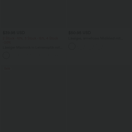
$39.95 USD
$50.95 USD
2 Stück -10%, 3 Stück -15%, 4 Stück
Lässiges, ärmelloses Midikleid mit
-20%
Rundhalsausschnitt, integriertem BH
und Rüschensaum
Lässiger Maxirock in Leinenoptik mit
hohem Bund und Kordelzug
Sale