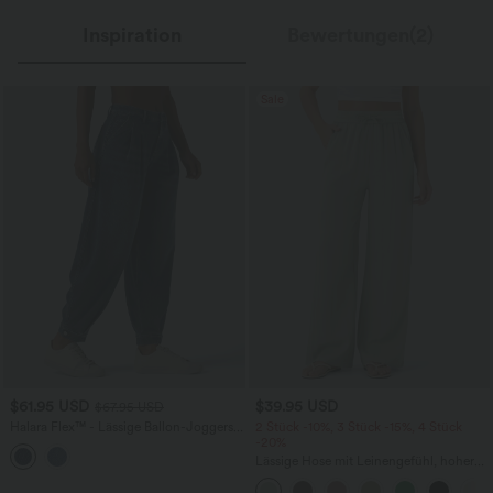
Inspiration
Bewertungen(2)
Sale
$61.95 USD
$39.95 USD
$67.95 USD
Halara Flex™ - Lässige Ballon-Joggers
2 Stück -10%, 3 Stück -15%, 4 Stück
aus Denim mit mittelhohem Bund und
-20%
mehreren Taschen
Lässige Hose mit Leinengefühl, hoher
Taille, Kordelzug an der Seite und
weitem Bein