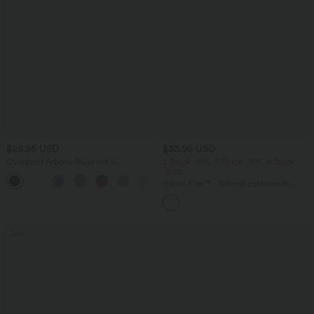
$28.95 USD
$33.95 USD
Oversized Arbeits-Bluse mit V-
2 Stück -10%, 3 Stück -15%, 4 Stück
Ausschnitt und kurzen Ärmeln -
-20%
+1
knitterfrei
Halara Flex™ - Schmal zulaufende
Bürohose mit hohem Bund,
Seitentaschen und Waffelstoff
Sale