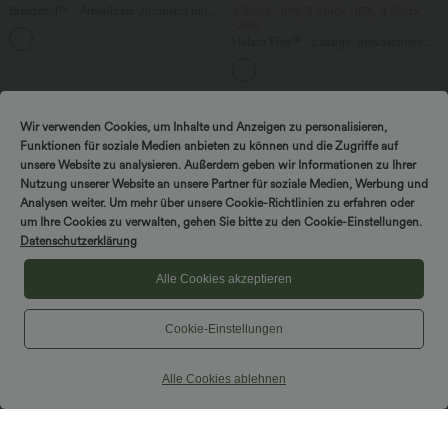
Breezeful™ - Ärmelloser Jumpsuit mit
2 Stück -10%, 3 Stück -15%, 4 Stück
Seitentaschen - schnelltrocknend, Easy
-20%
Peezy Edition
Halara Flex™ - Lässige, gewaschene
Baggy-Jeans aus drapiertem Lyocell mit
mittelhohem Bund, mehreren Taschen
und weitem Bein
Sale
Sale
Wir verwenden Cookies, um Inhalte und Anzeigen zu personalisieren,
Funktionen für soziale Medien anbieten zu können und die Zugriffe auf
unsere Website zu analysieren. Außerdem geben wir Informationen zu Ihrer
Nutzung unserer Website an unsere Partner für soziale Medien, Werbung und
Analysen weiter. Um mehr über unsere Cookie-Richtlinien zu erfahren oder
um Ihre Cookies zu verwalten, gehen Sie bitte zu den Cookie-Einstellungen.
Datenschutzerklärung
Alle Cookies akzeptieren
Cookie-Einstellungen
Alle Cookies ablehnen
$33.95 USD
$39.95 USD
$36.95 USD
Nimm 3, zahle 2; nimm 6, zahle 4
2 Stück -10%, 3 Stück -15%, 4 Stück
-20%
Halara UltraSculpt™ - Formende
Workout-Leggings mit hohem Bund,
Lässige Leinen-Hose mit hohem Bund,