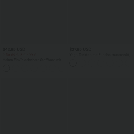
$42.95 USD
$27.95 USD
2 für 69 €, 3 für 99 €
Yoga-Tanktop mit Rundhalsausschnitt,
Rüschen und InstantCool
Halara Flex™ dehnbare Stoffhose mit
hohem Bund, Waffelmuster,
+20
Seitentaschen und weitem Bein