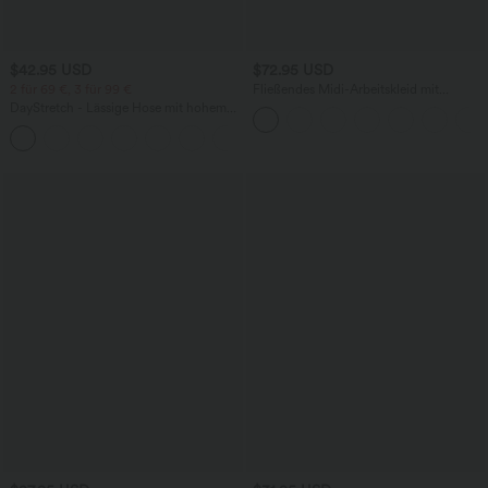
$42.95 USD
$72.95 USD
2 für 69 €, 3 für 99 €
Fließendes Midi-Arbeitskleid mit
Seitentaschen, Fledermausärmeln und
DayStretch - Lässige Hose mit hohem
Bauchkontrolle
Bund, Seitentaschen und Barrel-Leg
+5