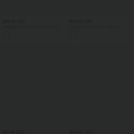
$36.95 USD
$56.95 USD
Lässiges, ärmelloses Tank-Kleid mit
Lässiger Jumpsuit mit U-Boot-
Rundhalsausschnitt und Seitentaschen
Ausschnitt, Seitentaschen, kurzen
Ärmeln und Kordelzug - Easy Peezy
Edition
Sale
$67.95 USD
$56.95 USD