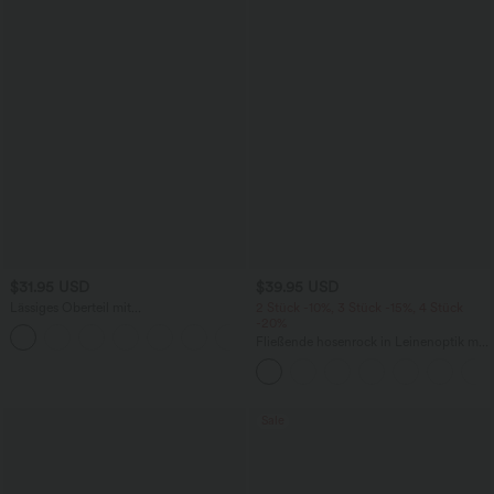
$31.95 USD
$39.95 USD
Lässiges Oberteil mit
2 Stück -10%, 3 Stück -15%, 4 Stück
Rundhalsausschnitt und
-20%
+1
Fledermausärmeln
Fließende hosenrock in Leinenoptik mit
mittelhohem Bund, Seitentaschen und
weitem Bein
Sale