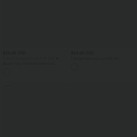
$25.95 USD
$64.95 USD
Extra Schnäppchen $23.49 USD
Lässige Jeans aus Lyocell mit
mittelhohem Bund, mehreren Taschen
Blusen-Top mit Neckholder und
und Kordelzug
Schlüssellochausschnitt, plissiert,
+3
ärmellos, abgerundeter Saum
Sale