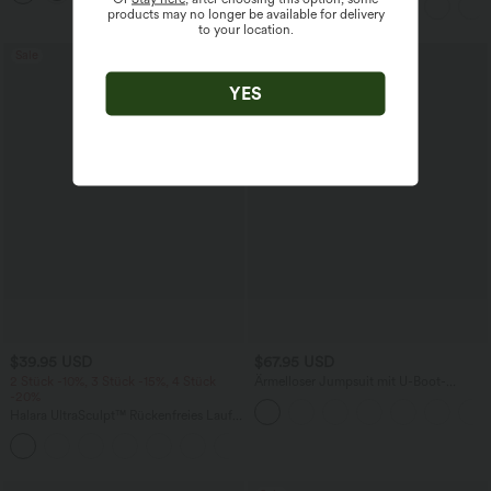
praktisch
Taschen und InstantCool - 17,78 cm
products may no longer be available for delivery
to your location.
Sale
YES
$39.95 USD
$67.95 USD
2 Stück -10%, 3 Stück -15%, 4 Stück
Ärmelloser Jumpsuit mit U-Boot-
-20%
Ausschnitt, Seitentaschen, seitlichen
Bindebändern, Streifen und InstantCool
Halara UltraSculpt™ Rückenfreies Lauf-
- Easy Peezy Edition
Tanktop mit U-Ausschnitt und
+11
überkreuztem, abgerundetem Saum