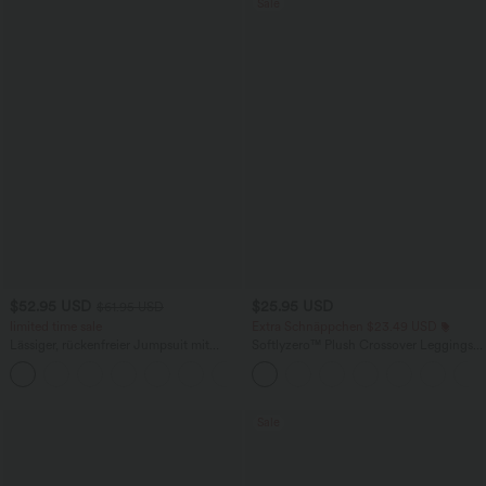
Sale
$52.95 USD
$25.95 USD
$61.95 USD
limited time sale
Extra Schnäppchen $23.49 USD
Lässiger, rückenfreier Jumpsuit mit
Softlyzero™ Plush Crossover Leggings
Seitentaschen
mit Taschen
+10
Sale