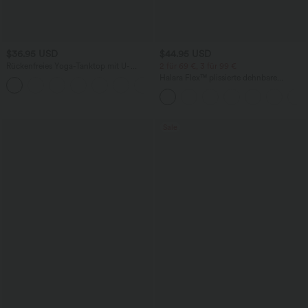
$36.95 USD
$44.95 USD
Rückenfreies Yoga-Tanktop mit U-
2 für 69 €, 3 für 99 €
Ausschnitt, überkreuzten Trägern und
Halara Flex™ plissierte dehnbare
abgerundetem Saum
Stoffhose mit hohem Bund,
Seitentaschen und geradem Bein
Sale