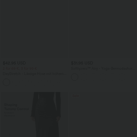
$42.95 USD
$31.95 USD
2 für 69 €, 3 für 99 €
Softlyzero™ Airy - Yoga-Bermudashorts
mit hohem Bund, mehreren Taschen
DayStretch - Lässige Hose mit hohem
und InstantCool
Bund, Seitentaschen und Barrel-Leg
+5
Sale