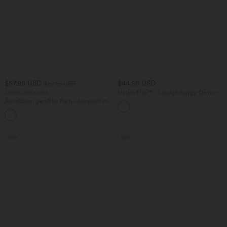
$57.95 USD
$44.95 USD
$67.95 USD
limited time sale
Halara Flex™ - Lässige Baggy-Denim-
Shorts mit hohem Crossover-Bund und
Ärmelloser, geraffter Party-Jumpsuit mit
mehreren Taschen
V-Ausschnitt, Seitentaschen und
+7
unsichtbarem Reißverschluss - pipi-
praktisch
Sale
Sale