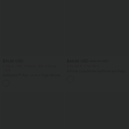
$31.95 USD
$44.95 USD
$48.95 USD
2 Stück -10%, 3 Stück -15%, 4 Stück
2 für 69 €, 3 für 99 €
-20%
Schmal zulaufende Golfhose aus Krepp
Softlyzero™ Airy - 2-in-1 Yoga-Shorts
mit hohem Bund und Seitentaschen
mit superhohem Bund, mehreren
+23
Taschen und InstantCool - 17,78 cm