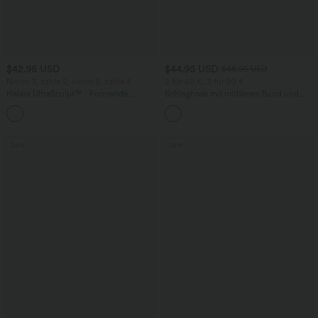
$42.95 USD
$44.95 USD
$48.95 USD
Nimm 3, zahle 2; nimm 6, zahle 4
2 für 69 €, 3 für 99 €
Halara UltraSculpt™ - Formende
Schlaghose mit mittlerem Bund und
Workout-Leggings mit hohem Bund,
seitlichen Reißverschlusstaschen
+13
Seitentaschen, Booty-Scrunch und
Bauchkontrolle
Sale
Sale