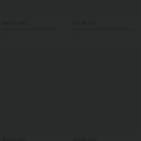
$44.95 USD
$53.95 USD
Lässiges Top mit kurzen Ärmeln,
Arbeits-Hose mit mittelhohem Bund,
integriertem BH, One-Shoulder-Design,
Seitentaschen und Barrel-Leg
Polka-Dots und abgerundetem Saum
Sale
$33.95 USD
$39.95 USD