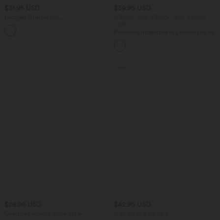
$31.95 USD
$39.95 USD
Lässiges Oberteil mit
2 Stück -10%, 3 Stück -15%, 4 Stück
Rundhalsausschnitt und
-20%
+1
Fledermausärmeln
Fließende hosenrock in Leinenoptik mit
mittelhohem Bund, Seitentaschen und
weitem Bein
Sale
$28.95 USD
$42.95 USD
Oversized Arbeits-Bluse mit V-
2 für 69 €, 3 für 99 €