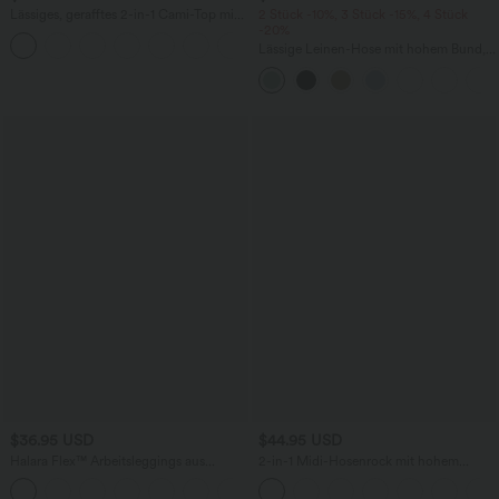
Lässiges, gerafftes 2-in-1 Cami-Top mit
2 Stück -10%, 3 Stück -15%, 4 Stück
verstellbaren Trägern und integriertem
-20%
BH
Lässige Leinen-Hose mit hohem Bund,
Kordelzug, weitem Bein und Taschen
$36.95 USD
$44.95 USD
Halara Flex™ Arbeitsleggings aus
2-in-1 Midi-Hosenrock mit hohem
elastischem Strick-Denim mit hohem
Bund, Seitentaschen, Kordelzug und
+1
Bund und mehreren Taschen
kontrastierendem Netz