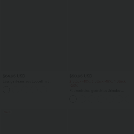
$64.95 USD
$50.95 USD
Lässige Jeans aus Lyocell mit
2 Stück -10%, 3 Stück -15%, 4 Stück
mittelhohem Bund, mehreren Taschen
-20%
und Kordelzug
Rückenfreies, gedrehtes Urlaubs-
Maxikleid mit Seitentaschen und Schlitz
Sale