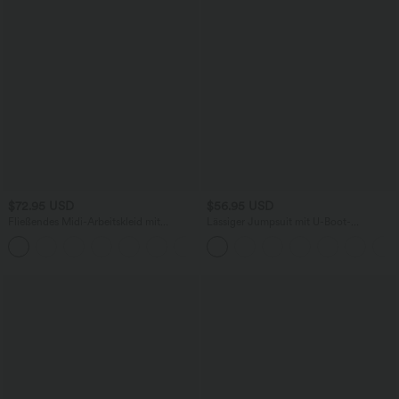
$72.95 USD
$56.95 USD
Fließendes Midi-Arbeitskleid mit
Lässiger Jumpsuit mit U-Boot-
Seitentaschen, Fledermausärmeln und
Ausschnitt, Seitentaschen, kurzen
Bauchkontrolle
Ärmeln und Kordelzug - Easy Peezy
Edition