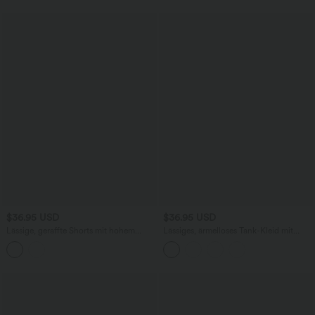
$36.95 USD
$36.95 USD
Lässige, geraffte Shorts mit hohem
Lässiges, ärmelloses Tank-Kleid mit
Bund, mehreren Taschen und Poka-Dots
Rundhalsausschnitt und Seitentaschen
- 7,6 cm