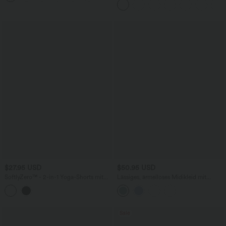
- Easy Peezy Edition
ärmellos, abgerundeter Saum
$27.95 USD
$50.95 USD
SoftlyZero™ - 2-in-1 Yoga-Shorts mit
Lässiges, ärmelloses Midikleid mit
hohem Crossover-Bund, mehreren
Rundhalsausschnitt, integriertem BH
Taschen und Ösen - schnelltrocknend,
und Rüschensaum
7,6 cm
Sale