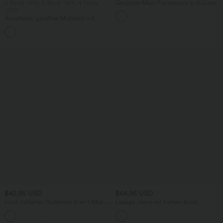
2 Stück -10%, 3 Stück -15%, 4 Stück
Gerippter Maxi-Freizeitrock in A-Linie
-20%
mit hohem Bund und Schlitzsaum
Ärmelloses, gerafftes Midikleid mit
eckigem Ausschnitt, integriertem BH
und überkreuztem Rückendesign
$42.95 USD
$64.95 USD
Hoch taillierter, fließender 2-in-1-Midi-
Lässige Jeans mit hohem Bund
Tanzrock mit Seitentasche
mehreren Taschen und weitem Bein