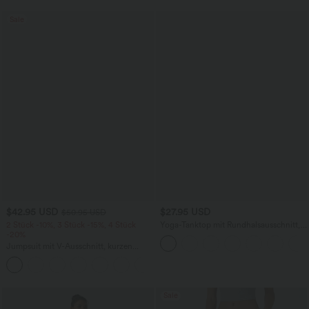
Sale
$42.95 USD
$27.95 USD
$50.95 USD
2 Stück -10%, 3 Stück -15%, 4 Stück
Yoga-Tanktop mit Rundhalsausschnitt,
-20%
Rüschen und InstantCool
Jumpsuit mit V-Ausschnitt, kurzen
Ärmeln, plissierten Seitentaschen und
+5
weitem Bein, fließendem Waffelmuster
Sale