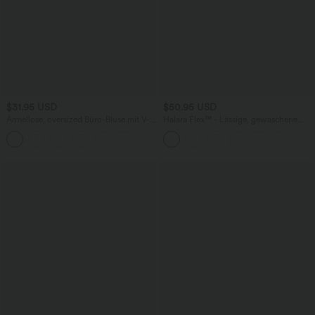
$31.95 USD
$50.95 USD
Ärmellose, oversized Büro-Bluse mit V-
Halara Flex™ - Lässige, gewaschene
Ausschnitt - knitterfrei
Bermuda-Shorts aus elastischem Strick-
Denim mit hohem Bund, mehreren
Taschen und Rollsaum