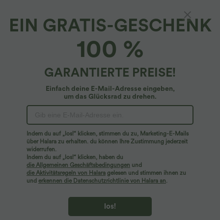
EIN GRATIS-GESCHENK
Breezeful™*
100 %
Breezeful™ - Hose mit hohem Bund,
Seitentaschen und Bauchkontrolle - Plus-Size,
schnelltrocknend
$48.95 USD
GARANTIERTE PREISE!
Plus Size Deal: -10 € ab 99 €, -30 € ab 199 €
Einfach deine E-Mail-Adresse eingeben,
um das Glücksrad zu drehen.
Indem du auf „los!“ klicken, stimmen du zu, Marketing-E-Mails
über Halara zu erhalten. du können Ihre Zustimmung jederzeit
widerrufen.
Indem du auf „los!“ klicken, haben du
die Allgemeinen Geschäftsbedingungen
und
die Aktivitätsregeln von Halara
gelesen und stimmen ihnen zu
und
erkennen die Datenschutzrichtlinie von Halara an
.
los!