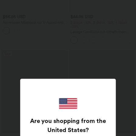
$56.95 USD
$44.95 USD
Ärmelloses Midikleid mit V-Ausschnitt,
2 Stück -10%, 3 Stück -15%, 4 Stück
Seitentaschen und Reißverschluss
-20%
Lässige Cordhose mit mittelhohem
Bund, Reißverschluss und Seitentaschen
Sale
Are you shopping from the
United States
?