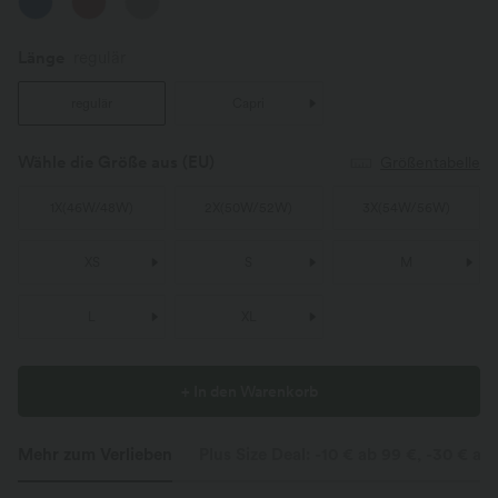
Länge
regulär
regulär
Capri
Wähle die Größe aus
(EU)
Größentabelle
1X
(
46W/48W
)
2X
(
50W/52W
)
3X
(
54W/56W
)
XS
S
M
L
XL
+ In den Warenkorb
Mehr zum Verlieben