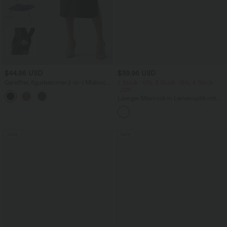
$44.95 USD
$39.95 USD
Geraffter, figurbetonter 2-in-1 Midirock
2 Stück -10%, 3 Stück -15%, 4 Stück
aus Kunstleder mit hohem Bund und
-20%
abgerundetem Saum
Lässiger Maxirock in Leinenoptik mit
hohem Bund und Kordelzug
Sale
Sale