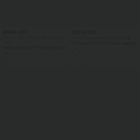
$39.95 USD
$25.95 USD
2 Stück -10%, 3 Stück -15%, 4 Stück
Extra Schnäppchen $23.49 USD
-20%
Softlyzero™ Plush Crossover Leggings
Halara UltraSculpt™ Rückenfreies Lauf-
mit Taschen
Tanktop mit U-Ausschnitt und
+11
überkreuztem, abgerundetem Saum
Sale