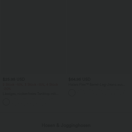
$25.95 USD
$64.95 USD
2 Stück -10%, 3 Stück -15%, 4 Stück
Halara Flex™ Barrel-Leg-Jeans aus
-20%
elastischem Strick-Denim mit niedrigem
Bund, Knopf, Reißverschluss und
Lässiges, rückenfreies Tanktop mit
mehreren Taschen
verstellbaren Trägern, gedrehtem
Rückendesign und Schnalle
Hosen & Jogginghosen