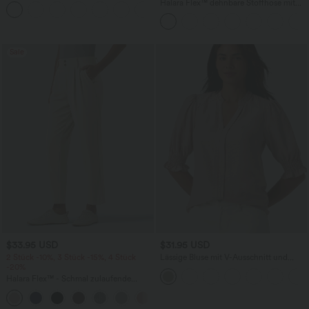
Ausschnitt und kurzen Ärmeln -
Halara Flex™ dehnbare Stoffhose mit
+1
knitterfrei
hohem Bund, Waffelmuster,
Seitentaschen und weitem Bein
Sale
$33.95 USD
$31.95 USD
2 Stück -10%, 3 Stück -15%, 4 Stück
Lässige Bluse mit V-Ausschnitt und
-20%
kurzen Puffärmeln
Halara Flex™ - Schmal zulaufende
Bürohose mit hohem Bund,
+8
Seitentaschen und Waffelstoff