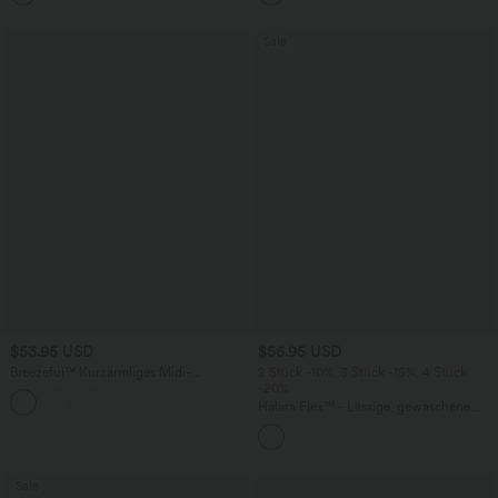
Sale
$53.95 USD
$56.95 USD
Breezeful™ Kurzärmliges Midi-
2 Stück -10%, 3 Stück -15%, 4 Stück
Freizeitkleid mit V-Ausschnitt,
-20%
+9
Seitentaschen und Bindeband hinten -
Halara Flex™ - Lässige, gewaschene
schnelltrocknend
Baggy-Jeans aus drapiertem Lyocell mit
mittelhohem Bund, mehreren Taschen
und weitem Bein
Sale