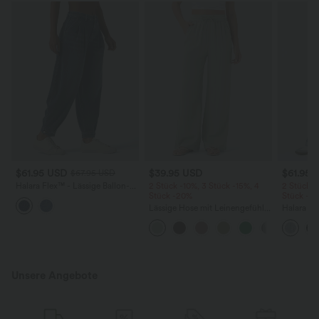
$61.95 USD
$39.95 USD
$61.95 
$67.95 USD
Halara Flex™ - Lässige Ballon-
2 Stück -10%, 3 Stück -15%, 4
2 Stück -
Joggers aus Denim mit
Stück -20%
Stück -2
mittelhohem Bund und
Lässige Hose mit Leinengefühl,
Halara F
mehreren Taschen
hoher Taille, Kordelzug an der
Rise mit 
Seite und weitem Bein
Reißversc
Taschen, 
Unsere Angebote