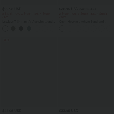
$22.95 USD
$38.95 USD
$42.95 USD
2 Stück -10%, 3 Stück -15%, 4 Stück
2 Stück -10%, 3 Stück -15%, 4 Stück
-20%
-20%
Lässiges T-Shirt mit V-Ausschnitt und
Capri-Hose mit hohem Bund und
kurzen Ärmeln
Seitentaschen - leinenähnliches Material
+9
Sale
$48.95 USD
$33.95 USD