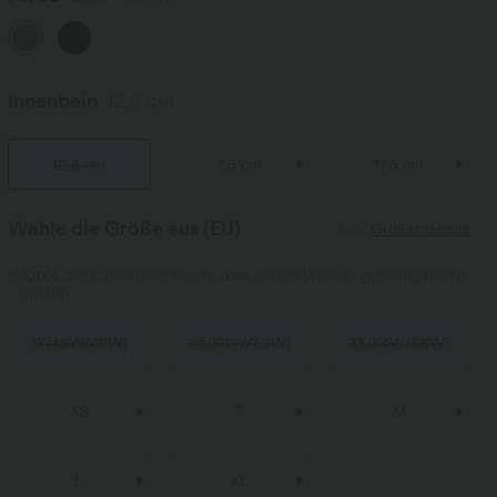
Innenbein
12,5 cm
12,5 cm
7,5 cm
17.5 cm
Wähle die Größe aus
(EU)
Größentabelle
100%
der Kundinnen sagen, dass dieses Produkt größengerecht
ausfällt.
1X
(
46W/48W
)
2X
(
50W/52W
)
3X
(
54W/56W
)
XS
S
M
L
XL