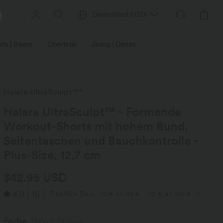
Deutschland
(
USD
)
ts | Bikers
Oberteile
Jeans | Denim
Leggings
Plus-Size
Halara UltraSculpt™*
Halara UltraSculpt™ - Formende
Workout-Shorts mit hohem Bund,
Seitentaschen und Bauchkontrolle -
Plus-Size, 12,7 cm
$42.95 USD
4.9
(
16
)
Plus Size Deal: -10 € ab 99 €, -30 € ab 199 €
Farbe
Dawn Brown