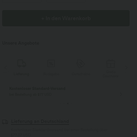
+ In den Warenkorb
Unsere Angebote
Gratis
Lieferung
Rückgabe
Gutscheine
Li
Geschenk
Kostenloser Standard-Versand
bei Bestellung ab $77 USD
Lieferung an Deutschland
Kostenloser Standardversand bei einer Bestellung über
$77.37 USD