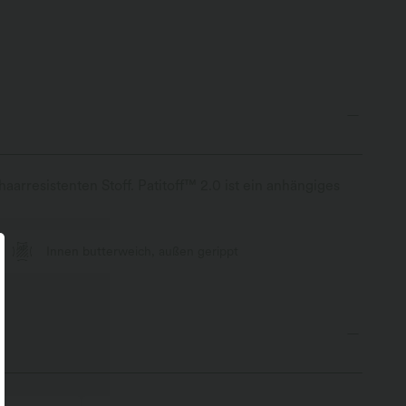
aarresistenten Stoff. Patitoff™ 2.0 ist ein anhängiges
Innen butterweich, außen gerippt