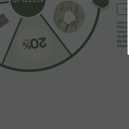
Für: Freizeitaktivitäten
Innenshorts
flacher B
Vier-Wege-Stretch
Indem d
Halara 
Indem d
die Al
Stoff & Pflege
die Akt
erkenne
Materialien
82 % Nylon und 18 % Elasthan
Pflege
Maschinenwäsche kalt
Nicht chemisch reinigen
Nicht bügeln
Nicht bleichen
Mit ähnlichen Farben waschen
Drehen Sie das Kleidungsstück vor dem Waschen um