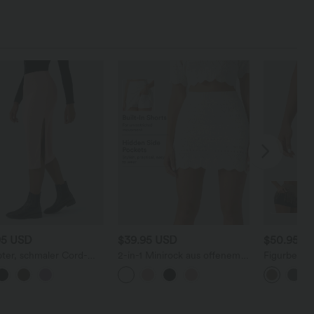
95 USD
$39.95 USD
$50.95 U
ter, schmaler Cord-
2-in-1 Minirock aus offenem
Figurbetont
leistiftrock mit hohem
Strick mit hohem Bund und
aus Wildle
nd Schlitz
Seitentaschen - extralang
Bund und 