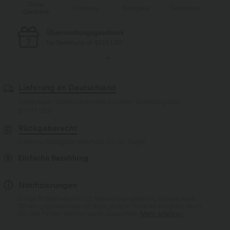
Gratis
e
Lieferung
Rückgabe
Gutscheine
Geschenk
Ge
Überraschungsgeschenk
bei Bestellung ab $223 USD
Lieferung an Deutschland
Kostenloser Standardversand bei einer Bestellung über
$77.37 USD
Rückgaberecht
Einfache Rückgabe innerhalb von 30 Tagen
Einfache Bezahlung
Notifizierungen
Einige Artikel werden mit Markenlogo geliefert, andere ohne.
Ob ein Logo enthalten ist, kann je nach Produkt variieren. Auch
Stil und Farben können leicht abweichen.
Mehr erfahren