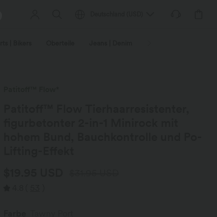
Deutschland
(
USD
)
ts | Bikers
Oberteile
Jeans | Denim
Leggings
Plus-Size
Patitoff™ Flow*
Patitoff™ Flow Tierhaarresistenter,
figurbetonter 2-in-1 Minirock mit
hohem Bund, Bauchkontrolle und Po-
Lifting-Effekt
$19.95 USD
$31.95 USD
4.8
(
53
)
Farbe
Tawny Port