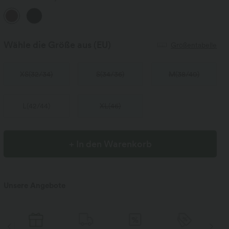
Wähle die Größe aus
(EU)
Größentabelle
XS
(
32/34
)
S
(
34/36
)
M
(
38/40
)
L
(
42/44
)
XL
(
46
)
+ In den Warenkorb
Unsere Angebote