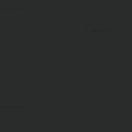
nalen Text ansehen
Hilfreich
(
2
)
nalen Text ansehen