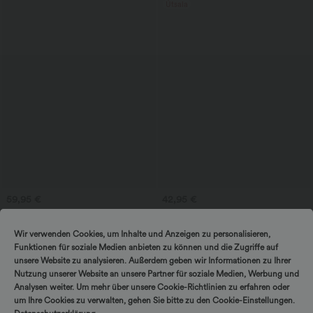
Útsala
59,95 €
42,95 €
Bátaháls, ermalaus jumpsuit með
2 stykki -10%, 3 stykki -15%, 4 stykki
hliðarbindi, Cool Touch-röndum og
-20%
+8
vösum — Easy Peezy Edition
Baklaus, krossbundinn bóndastelpukjóll
Wir verwenden Cookies, um Inhalte und Anzeigen zu personalisieren,
með ferhyrndum hálsi; ermalaus,
Funktionen für soziale Medien anbieten zu können und die Zugriffe auf
rynkuð, með innbyggðum
unsere Website zu analysieren. Außerdem geben wir Informationen zu Ihrer
brjóstahaldara, miðlangur og flæðandi
— tilvalinn fyrir frí.
Nutzung unserer Website an unsere Partner für soziale Medien, Werbung und
Útsala
Útsala
Analysen weiter. Um mehr über unsere Cookie-Richtlinien zu erfahren oder
um Ihre Cookies zu verwalten, gehen Sie bitte zu den Cookie-Einstellungen.