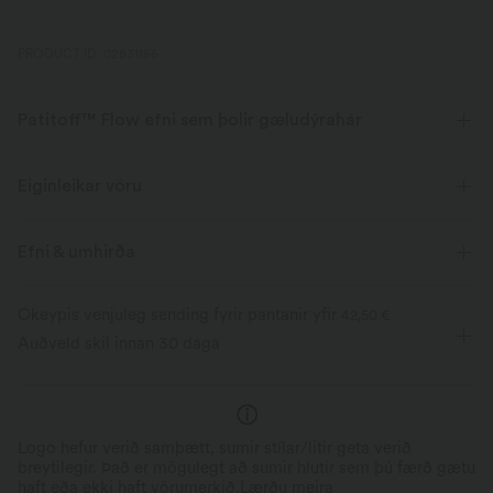
PRODUCT ID: 02831156
Patitoff™ Flow efni sem þolir gæludýrahár
Pet ástendur! Vertu tískuð og laus við fjarveru loðna allan daginn, með
þolaðri, loðnaþolnu efni.
Eiginleikar vöru
Fjór-hliða teygjanleiki
Öndunarþætt
Efni & umhirða
Pet hair resistant
Pat hár auðveldlega af
Ókeypis venjuleg sending fyrir pantanir yfir
42,50 €
Auðveld skil innan 30 daga
Mjúkt og smjörlegt að innan, rifuð að utan
Logo hefur verið samþætt, sumir stílar/litir geta verið
breytilegir. Það er mögulegt að sumir hlutir sem þú færð gætu
haft eða ekki haft vörumerkið.
Lærðu meira