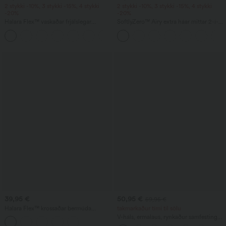
2 stykki -10%, 3 stykki -15%, 4 stykki
2 stykki -10%, 3 stykki -15%, 4 stykki
-20%
-20%
Halara Flex™ vaskaðar frjálslegar
SoftlyZero™ Airy extra háar mittar 2-í-1
gallabuxur – ósamhverfar, lágt mitti,
InstantCool jóga-stuttbuxur 7" með
+5
með rennilásvasum, laust snið og breiðir
vösum
fótleggir
39,95 €
50,95 €
59,95 €
Halara Flex™ krossaðar bermúda
takmarkaður tími til sölu
stuttbuxur úr denim með háum mitti,
V-háls, ermalaus, rynkaður samfesting
magastýringu, lausri passun og vösum
með vösum - Easy Peezy