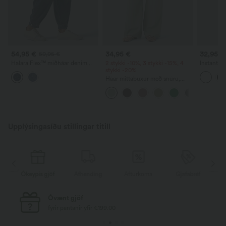
54,95 €
34,95 €
32,95 €
59,95 €
Halara Flex™ miðháar denim
2 stykki -10%, 3 stykki -15%, 4
InstantCo
frjálslegar balloon-jogger-buxur
stykki -20%
hálsi og 
með vösum
Háar mittabuxur með snúru,
vösum og víðum fótleggjum,
rúmgóðar, frjálslegar og með
línkenndri tilfinningu.
Upplýsingasíðu stillingar titill
Ókeypis gjöf
Afhending
Afturkoma
Gjafabréf
Ó
Óvænt gjöf
fyrir pantanir yfir €199.00