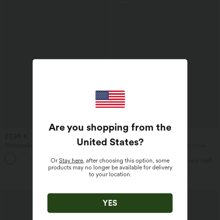
Are you shopping from the
27,95 €
34,95 €
United States
?
Afslappaður toppur með kringlóttum
2 stykki -10%, 3 stykki -15%, 4 stykki
hálsmáli og víðum ermum.
-20%
+1
Or
Stay here
, after choosing this option, some
Meðalháar, víðar, flæðandi buxur með
products may no longer be available for delivery
línkenndri áferð og vasa
to your location.
Útsala
YES