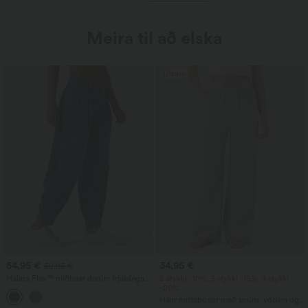
Meira til að elska
Útsala
54,95 €
34,95 €
59,95 €
Halara Flex™ miðháar denim frjálslegar
2 stykki -10%, 3 stykki -15%, 4 stykki
balloon-jogger-buxur með vösum
-20%
Háar mittabuxur með snúru, vösum og