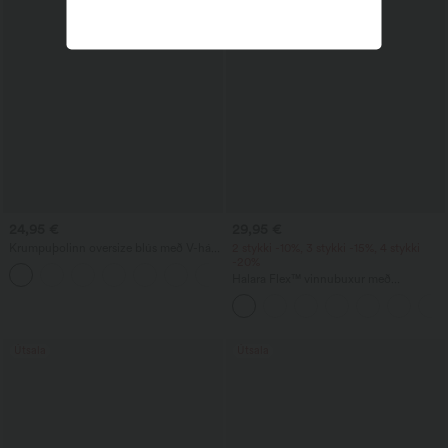
24,95 €
29,95 €
Krumpuþolinn oversize blús með V-hálsi
2 stykki -10%, 3 stykki -15%, 4 stykki
og stuttum ermum fyrir vinnu
-20%
+1
Halara Flex™ vinnubuxur með
vaflaáferð, háu mitti, innstrikuðum
fótleggum og vösum
Útsala
Útsala