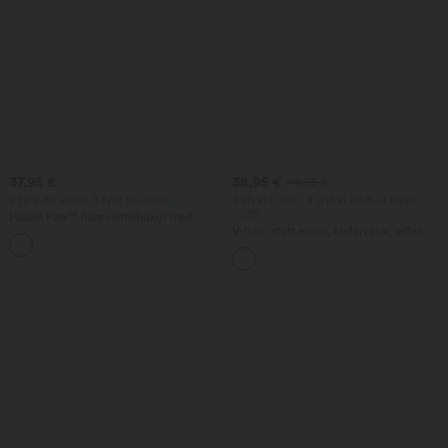
37,95 €
38,95 €
44,95 €
2 fyrir 69 evrur, 3 fyrir 99 evrur
2 stykki -10%, 3 stykki -15%, 4 stykki
-20%
Halara Flex™ háar mittisbuxur með
vösum, breiðum fótleggjum og
V-háls, stutt ermar, hliðarvasar, víðar
+20
vafflaáferð
fætur, flæðandi waffle-áferð,
hversdagslegur jumpsuit