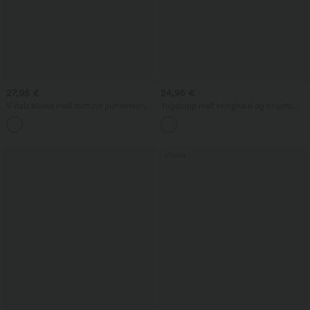
27,95 €
24,95 €
V-háls blússa með stuttum púffermum,
Yogatopp með hringhálsi og hnýptu
frjálsleg
sniði, með kælandi snertingu - UPF50+
Útsala