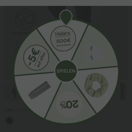
Litur
Svartur