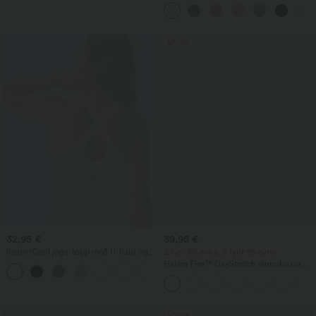
víðum fótleggjum, rúmgóðar, frjálslegar
og með línkenndri tilfinningu.
Útsala
32,95 €
39,95 €
InstantCool jóga-topp með U-hálsi og
2 fyrir 69 evrur, 3 fyrir 99 evrur
bogaðan kant - UPF50+
Halara Flex™ DayStretch vinnubuxur
með háu mitti, beinum fótleggjum og
vösum
Útsala