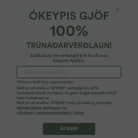
ÓKEYPIS GJÖF
Patitoff™ Flow*
100%
Patitoff™ Flow jogger-buxur með háum mitti,
snúru og vösum, sléttar, fullrar lengdar og
þola gæludýrshár
4.7
(
33
)
TRÚNAÐARVERÐLAUN!
52,95 €
Sláðu bara inn netfangið þitt til að snúa
heppnis hjólinu.
*Aðeins í boði fyrir nýja notendur.
Með því að smella á "ÁFRAM!", samþykkir þú að fá
markaðsskrifaboð um Halara. Þú getur dregið samþykki þitt til
baka hvenær sem er.
Með því að smella á "ÁFRAM!", hefur þú lesið og samþykkir
skilmála Halara
,
starfsreglur
og
viðurkennir persónuverndarstefnu Halara
.
ÁFRAM!