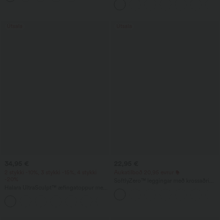
Útsala
Útsala
34,95 €
22,95 €
2 stykki -10%, 3 stykki -15%, 4 stykki
Aukatilboð 20,95 evrur
-20%
SoftlyZero™ leggingar með krossaðri
Halara UltraSculpt™ æfingatoppur með
mitti, vasa og sléttri áferð
hringhálsi og bogaðan kant
+11