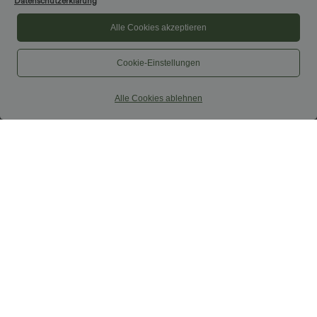
Datenschutzerklärung
Alle Cookies akzeptieren
Cookie-Einstellungen
Alle Cookies ablehnen
34,95 €
39,95 €
37,95 €
42,95 €
2 stykki -10%, 3 stykki -15%, 4 stykki
2 fyrir 69 evrur, 3 fyrir 99 evrur
-20%
Halara Flex™ DayStretch meðalháar,
Stuttar buxur með háum mitti,
útvíkkaðar vinnubuxur með
rennilásvasar og línlíkri áferð
hliðarrennilásvasa
+7