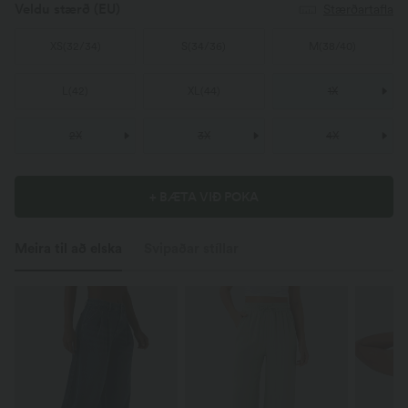
Veldu stærð
(EU)
Stærðartafla
XS
(
32/34
)
S
(
34/36
)
M
(
38/40
)
L
(
42
)
XL
(
44
)
1X
2X
3X
4X
+ BÆTA VIÐ POKA
Meira til að elska
Svipaðar stíllar