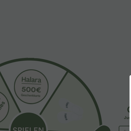
More To Love
Similar Styles
$39.95 USD
$61.95 USD
$67.95 USD
2 pieces -10%, 3 pieces -15%,
Halara Flex™ - Lässige
2
4 pieces -20%
Ballon-Joggers aus Denim
H
mit mittelhohem Bund und
Lässige Hose mit
d
mehreren Taschen
Jus
Leinengefühl, hoher Taille,
h
+19
Kordelzug an der Seite und
u
weitem Bein