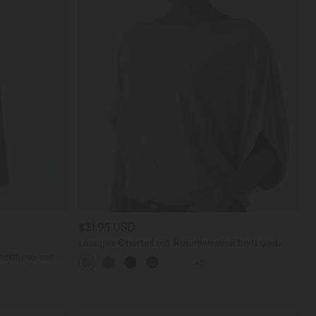
$31.95 USD
Lässiges Oberteil mit Rundhalsausschnitt und
Fledermausärmeln
toffhose mit
+5
geradem Bein