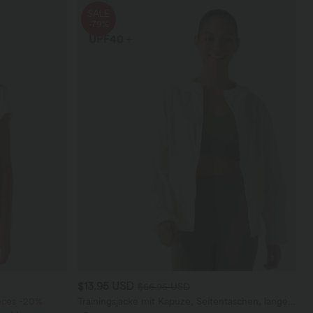
SALE
-79%
$13.95 USD
$66.95 USD
ieces -20%
Trainingsjacke mit Kapuze, Seitentaschen, langen
Ärmeln und Rüschensaum - UPF40+