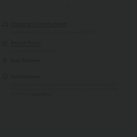
Shipping to Deutschland
Free standard shipping on orders over
$77.37 USD
Return Policy
Easy returns within 30 days
Easy Payment
Notifications
Logo has been integrated, some styles/colourways may vary.
It's possible some items you receive may or may not have the
brand logo.
Learn More