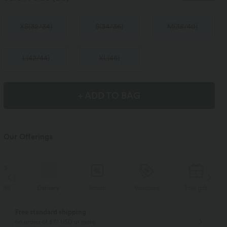
XS
(
32/34
)
S
(
34/36
)
M
(
38/40
)
L
(
42/44
)
XL
(
46
)
+ ADD TO BAG
Our Offerings
Delivery
Return
Vouchers
Free gift
D
Free standard shipping
on orders of $77 USD or more