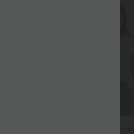
SALE
$22.95 USD
its-Bluse mit V-Ausschnitt und
2 pieces -10%, 3 pieces -15%, 4 p
 knitterfrei