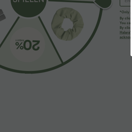
*Only A
PRODUCT ID: 02424075
By clic
You can
By clic
Fit & Features
Halara’
acknowl
Regular Fit
Built-in Bra
U-Neck
Pull-o
More To Love
SALE