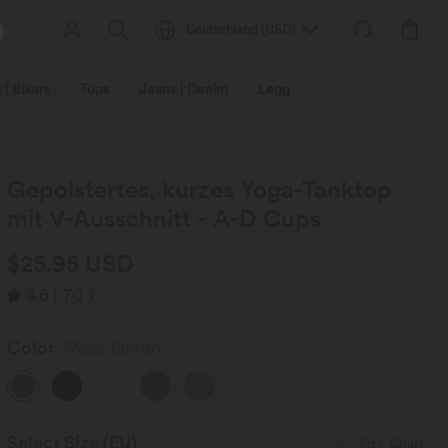
Deutschland
(
USD
)
 | Bikers
Tops
Jeans | Denim
Leggings
Plus Size
Gepolstertes, kurzes Yoga-Tanktop
mit V-Ausschnitt - A-D Cups
$25.95 USD
4.6
(
70
)
Color
Moss Green
Select Size
(EU)
Size Chart