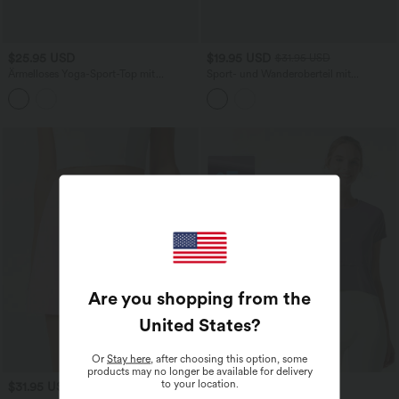
$25.95 USD
$19.95 USD
$31.95 USD
Ärmelloses Yoga-Sport-Top mit
Sport- und Wanderoberteil mit
Racerback, überkreuztem Rückendesign
Stehkragen, kurzen Ärmeln und
und InstantCool - schnelltrocknend,
InstantCool - UPF50+
UPF50+
Are you shopping from the
United States
?
Or
Stay here
, after choosing this option, some
products may no longer be available for delivery
to your location.
$31.95 USD
$25.95 USD