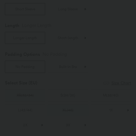
Short Sleeve
Long Sleeve
Length
Longer Length
Longer Length
Short-length
Padding Options
No Padding
No Padding
Built-in Bra
Select Size
(EU)
Size Chart
XS
(
32/34
)
S
(
34/36
)
M
(
38/40
)
L
(
42/44
)
XL
(
46
)
1X
2X
3X