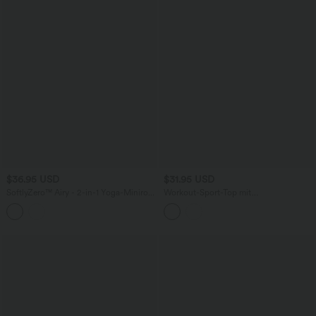
$36.95 USD
$31.95 USD
SoftlyZero™ Airy - 2-in-1 Yoga-Minirock
Workout-Sport-Top mit
mit hohem Bund, Seitentaschen,
Rundhalsausschnitt, kurzen Ärmeln,
Kontrast-Mesh und InstantCool -
InstantCool und Kordelzug am Saum -
UPF50+
schnelltrocknend