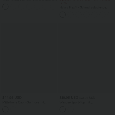
Rüschen und InstantCool
-20%
+16
Halara Flex™ - Schmal zulaufende
Bürohose mit hohem Bund,
Seitentaschen und Waffelstoff
$44.95 USD
$19.95 USD
$31.95 USD
Mittelhohe Capri-Golfhose mit
Wander-Sport-Top mit
mehreren Taschen, konisch zulaufende,
Rundhalsausschnitt und kurzen Ärmeln
schnelltrocknende Hose, Golf-Tee-
- UPF40+
Tasche