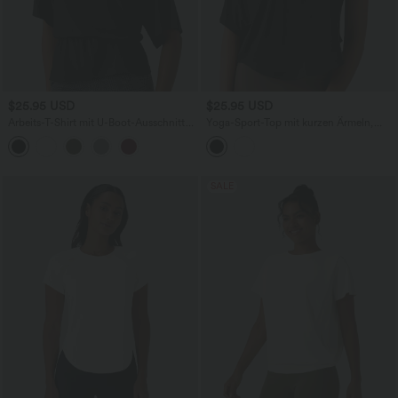
$25.95 USD
$25.95 USD
Arbeits-T-Shirt mit U-Boot-Ausschnitt
Yoga-Sport-Top mit kurzen Ärmeln,
und halblangen Ärmeln
asymmetrischem Schnitt, One-
Shoulder-Design und abgerundetem
Saum - schnelltrocknend
SALE