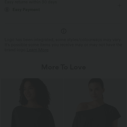
Easy returns within 30 days
Yoga & Pilates
Hip Length
Short Sleeve
Easy Payment
Two-Way Stretch
Logo has been integrated, some styles/colourways may vary.
It's possible some items you receive may or may not have the
brand logo.
Learn More
More To Love