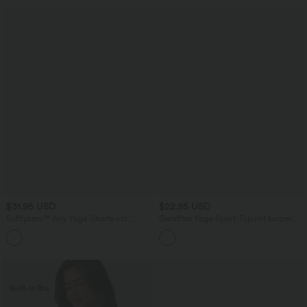
$31.95 USD
$22.95 USD
Softlyzero™ Airy Yoga-Shorts mit
Gerafftes Yoga-Sport-Top mit kurzen
hohem Bund, InstantCool und mehreren
Ärmeln und One-Shoulder-Design
Taschen - 17,8cm