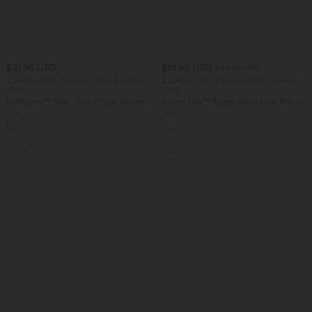
$31.95 USD
$61.95 USD
$64.95 USD
2 pieces -10%, 3 pieces -15%, 4 pieces
2 pieces -10%, 3 pieces -15%, 4 pieces
-20%
-20%
Softlyzero™ Airy - 2-in-1 Yoga-Shorts
Halara Flex™ Baggy Jeans Low Rise mit
mit superhohem Bund, mehreren
Knopf und Reißverschluss, mehreren
+23
Taschen und InstantCool - 17,78 cm
Taschen, weitem Bein
SALE
SALE