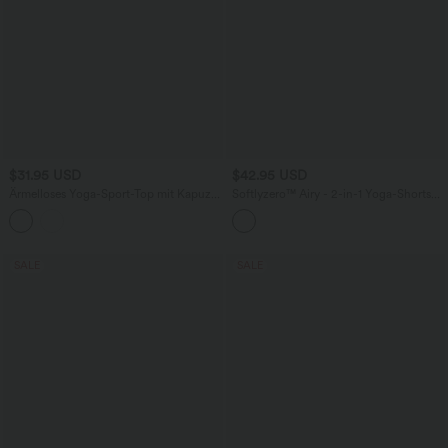
$31.95 USD
$42.95 USD
Ärmelloses Yoga-Sport-Top mit Kapuze,
Softlyzero™ Airy - 2-in-1 Yoga-Shorts
Wasserfallausschnitt und Seitentaschen
mit hohem Bund, Seitentaschen,
kontrastierender Spitze und InstantCool
- UPF50+
SALE
SALE