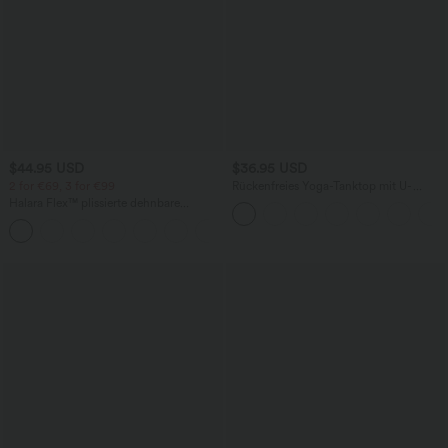
$44.95 USD
$36.95 USD
2 for €69, 3 for €99
Rückenfreies Yoga-Tanktop mit U-
Ausschnitt, überkreuzten Trägern und
Halara Flex™ plissierte dehnbare
abgerundetem Saum
Stoffhose mit hohem Bund,
+23
Seitentaschen und geradem Bein