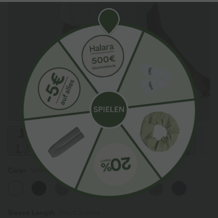
Color
White
Sleeve Length
Short Sleeve