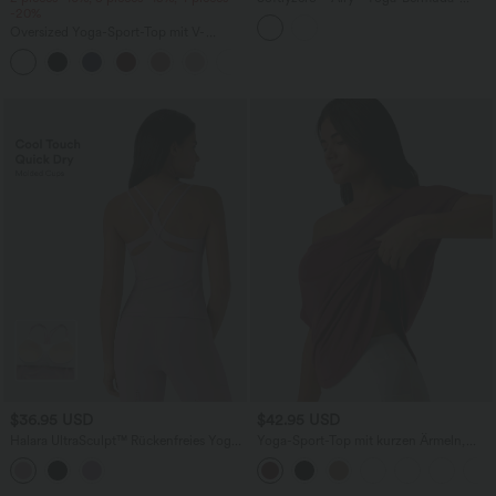
-20%
Shorts mit hohem Bund, Seitentaschen,
Kordelzug und InstantCool - UPF50+
Oversized Yoga-Sport-Top mit V-
Ausschnitt, kurzen Ärmeln und
+3
InstantCool - schnelltrocknend
$36.95 USD
$42.95 USD
Halara UltraSculpt™ Rückenfreies Yoga-
Yoga-Sport-Top mit kurzen Ärmeln,
Cami-Top mit geformten Cups und
integriertem BH, One-Shoulder-Design
InstantCool - schnelltrocknend, UPF50+
und abgerundetem Saum -
schnelltrocknend