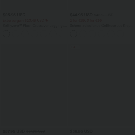
$25.95 USD
$44.95 USD
$48.95 USD
Extra bargain $23.49 USD
2 for €69, 3 for €99
Softlyzero™ Plush Crossover Leggings
Schmal zulaufende Golfhose aus Krepp
mit Taschen
mit hohem Bund und Seitentaschen
+16
SALE
$57.95 USD
$39.95 USD
$67.95 USD