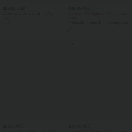
$28.95 USD
$39.95 USD
Oversized Arbeits-Bluse mit V-
2 pieces -10%, 3 pieces -15%, 4 pieces
Ausschnitt und kurzen Ärmeln -
-20%
+1
knitterfrei
Fließende hosenrock in Leinenoptik mit
mittelhohem Bund, Seitentaschen und
weitem Bein
SALE
$27.95 USD
$33.95 USD
Yoga-Tanktop mit Rundhalsausschnitt,
2 pieces -10%, 3 pieces -15%, 4 pieces