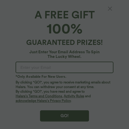
A FREE GIFT
Einschultriges Yoga-Sport-Top mit kurzen
100%
Ärmeln, High-Low-Design und abgerundetem
Saum - schnelltrocknend
4.7
(
83
)
GUARANTEED PRIZES!
$25.95 USD
Just Enter Your Email Address To Spin
The Lucky Wheel.
*Only Available For New Users.
By clicking "GO!", you agree to receive marketing emails about
Halara. You can withdraw your consent at any time.
By clicking "GO!", you have read and agree to
Halara’s Terms and Conditions
,
Activity Rules
and
acknowledge Halara’s Privacy Policy
.
GO!