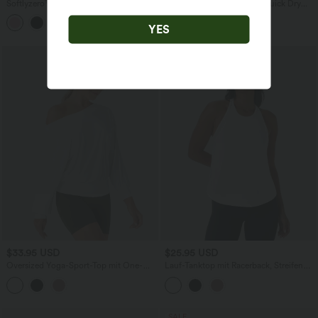
Softlyzero™ Airy - 2-in-1 Yoga-Minirock
Halara UltraSculpt™ Cool Quick Dry
mit hohem Bund, Seitentasche,
Rundhals Kurzarm High-Low Loose Fit
InstantCool und Farbblock - UPF50+
Lauf-Sporttop - UPF 50+
YES
$33.95 USD
$25.95 USD
Oversized Yoga-Sport-Top mit One-
Lauf-Tanktop mit Racerback, Streifen
Shoulder-Design und InstantCool -
und gebogenem Saum -
schnelltrocknend
schnelltrocknend
SALE