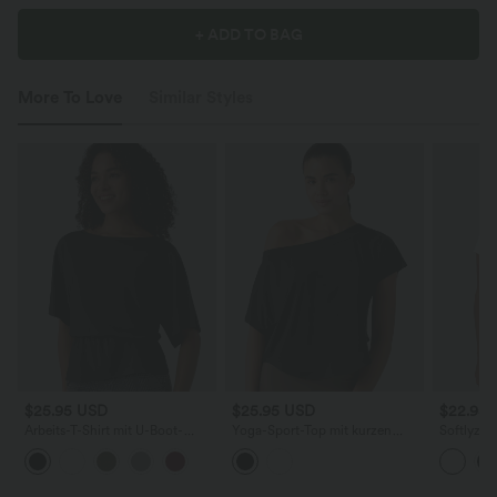
+ ADD TO BAG
More To Love
Similar Styles
$25.95 USD
$25.95 USD
$22.95
Arbeits-T-Shirt mit U-Boot-
Yoga-Sport-Top mit kurzen
Softlyzer
Ausschnitt und halblangen
Ärmeln, asymmetrischem
und Sport
Ärmeln
Schnitt, One-Shoulder-Design
Rundhalsa
und abgerundetem Saum -
Ärmeln, k
schnelltrocknend
Netzstof