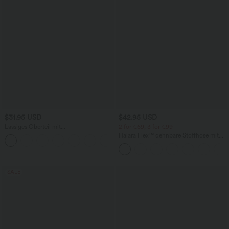
$31.95 USD
$42.95 USD
Lässiges Oberteil mit
2 for €69, 3 for €99
Rundhalsausschnitt und
Halara Flex™ dehnbare Stoffhose mit
+1
Fledermausärmeln
hohem Bund, Waffelmuster,
Seitentaschen und weitem Bein
SALE