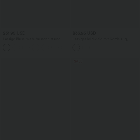
$31.95 USD
$33.95 USD
Lässige Bluse mit V-Ausschnitt und
Lässiges Midikleid mit Kordelzug,
kurzen Puffärmeln
Schlitz und geschwungenem Saum
SALE