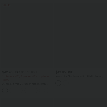
SALE
$42.95 USD
$42.95 USD
$50.95 USD
2 pieces -10%, 3 pieces -15%, 4 pieces
Konische Golfhose mit mittelhohem
-20%
Bund, mehreren Taschen, Schlitz und
Golf-Tee-Taschen - schnelltrocknend
Jumpsuit mit V-Ausschnitt, kurzen
Ärmeln, plissierten Seitentaschen und
+5
weitem Bein, fließendem Waffelmuster