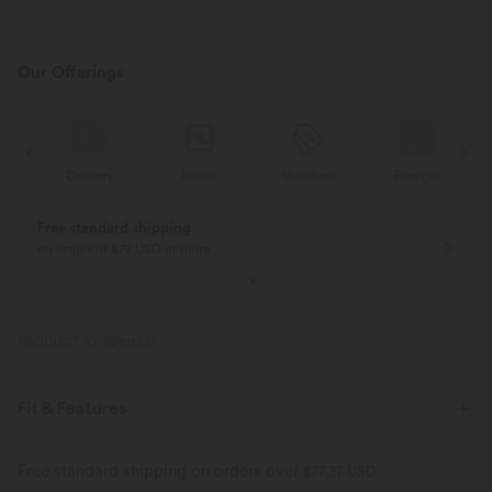
Saum
Our Offerings
Delivery
Return
Vouchers
Free gift
Free standard shipping
on orders of $77 USD or more
PRODUCT ID: 02811337
Fit & Features
Loose Fit
Curved Hem
Multi-Way Collar
Pull-on
Free standard shipping on orders over
$77.37 USD