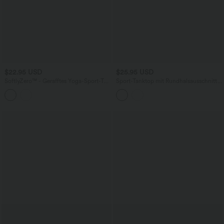
$22.95 USD
$25.95 USD
SoftlyZero™ - Gerafftes Yoga-Sport-Top
Sport-Tanktop mit Rundhalsausschnitt
mit Rundhalsausschnitt, kurzen
und asymmetrischer Schnitt -
Flügelärmeln und abgerundetem Saum
schnelltrocknend