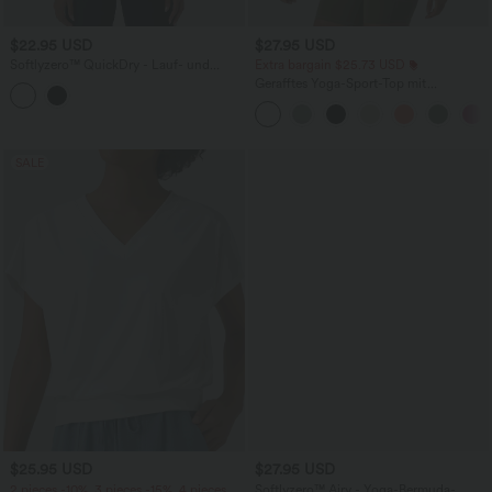
$22.95 USD
$27.95 USD
Softlyzero™ QuickDry - Lauf- und
Extra bargain $25.73 USD
Sportoberteil mit Rundhalsausschnitt,
Gerafftes Yoga-Sport-Top mit
kurzen Ärmeln, kontrastierendem
Rundhalsausschnitt und kurzen Ärmeln
Netzstoff und abgerundetem Saum
- UPF50+
SALE
$25.95 USD
$27.95 USD
2 pieces -10%, 3 pieces -15%, 4 pieces
Softlyzero™ Airy - Yoga-Bermuda-