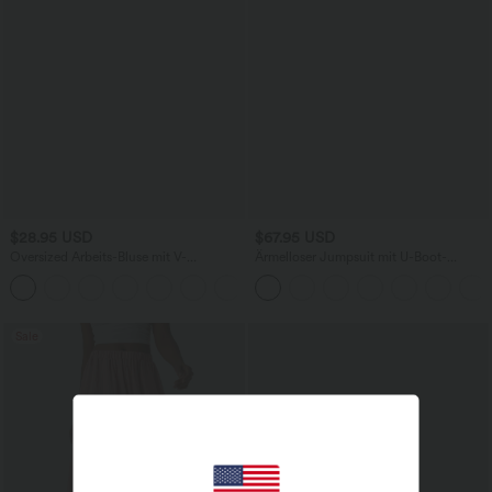
$28.95 USD
$67.95 USD
Oversized Arbeits-Bluse mit V-
Ärmelloser Jumpsuit mit U-Boot-
Ausschnitt und kurzen Ärmeln -
Ausschnitt, Seitentaschen, seitlichen
+1
knitterfrei
Bindebändern, Streifen und InstantCool
- Easy Peezy Edition
Sale