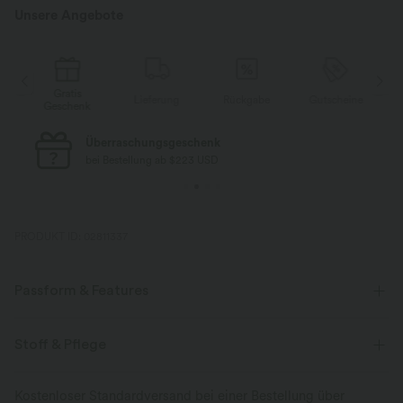
Unsere Angebote
Gratis
Lieferung
Rückgabe
Gutscheine
k
Geschenk
Kostenloser Standard-Versand
bei Bestellung ab $77 USD
PRODUKT ID: 02811337
Passform & Features
Lockere Passform
abgerundeter Saum
Stoff & Pflege
Mehrfach tragbarer Kragen
überziehen
Yoga & Pilates
Kostenloser Standardversand bei einer Bestellung über