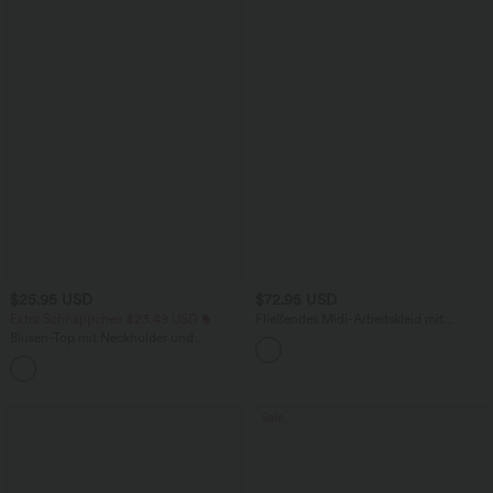
$25.95 USD
$72.95 USD
Extra Schnäppchen $23.49 USD
Fließendes Midi-Arbeitskleid mit
Seitentaschen, Fledermausärmeln und
Blusen-Top mit Neckholder und
Bauchkontrolle
Schlüssellochausschnitt, plissiert,
+3
ärmellos, abgerundeter Saum
Sale