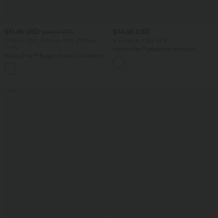
$61.95 USD
$44.95 USD
$64.95 USD
2 Stück -10%, 3 Stück -15%, 4 Stück
2 für 69 €, 3 für 99 €
-20%
Halara Flex™ plissierte dehnbare
Halara Flex™ Baggy Jeans Low Rise mit
Stoffhose mit hohem Bund,
Knopf und Reißverschluss, mehreren
Seitentaschen und geradem Bein
+5
Taschen, weitem Bein
Sale