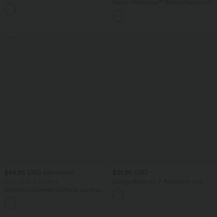
V-Ausschnitt, Seitentaschen und
Halara UltraSculpt™ Rückenfreies Lauf-
+7
unsichtbarem Reißverschluss - pipi-
Tanktop mit U-Ausschnitt und
praktisch
überkreuztem, abgerundetem Saum
Sale
$44.95 USD
$31.95 USD
$48.95 USD
2 für 69 €, 3 für 99 €
Lässige Bluse mit V-Ausschnitt und
kurzen Puffärmeln
Schmal zulaufende Golfhose aus Krepp
mit hohem Bund und Seitentaschen