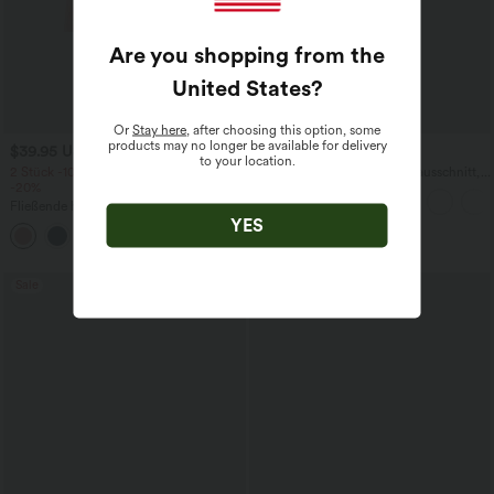
Are you shopping from the
United States
?
Or
Stay here
, after choosing this option, some
products may no longer be available for delivery
$39.95 USD
$27.95 USD
to your location.
2 Stück -10%, 3 Stück -15%, 4 Stück
Yoga-Tanktop mit Rundhalsausschnitt,
-20%
Rüschen und InstantCool
Fließende hosenrock in Leinenoptik mit
mittelhohem Bund, Seitentaschen und
YES
+1
weitem Bein
Sale
Sale