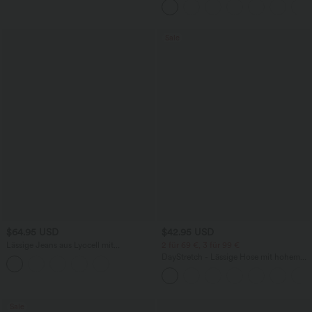
Sale
$64.95 USD
$42.95 USD
Lässige Jeans aus Lyocell mit
2 für 69 €, 3 für 99 €
mittelhohem Bund, mehreren Taschen
DayStretch - Lässige Hose mit hohem
und Kordelzug
Bund, Seitentaschen und Barrel-Leg
Sale