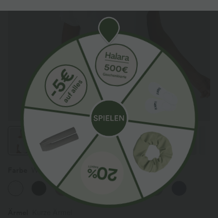
Farbe
Weiß
Ärmel
Kurze Ärmel