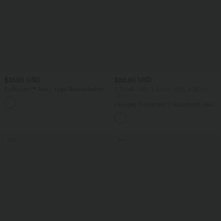
$31.95 USD
$22.95 USD
Softlyzero™ Airy - Yoga-Bermudashorts
2 Stück -10%, 3 Stück -15%, 4 Stück
mit hohem Bund, mehreren Taschen
-20%
+16
und InstantCool
Lässiges T-Shirt mit V-Ausschnitt und
kurzen Ärmeln
Sale
Sale