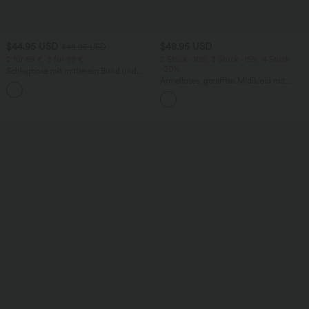
$44.95 USD
$48.95 USD
$48.95 USD
2 für 69 €, 3 für 99 €
2 Stück -10%, 3 Stück -15%, 4 Stück
-20%
Schlaghose mit mittlerem Bund und
seitlichen Reißverschlusstaschen
Ärmelloses, gerafftes Midikleid mit
+12
eckigem Ausschnitt, integriertem BH
und überkreuztem Rückendesign