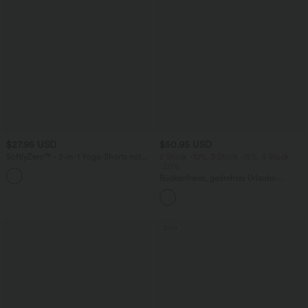
$27.95 USD
$50.95 USD
SoftlyZero™ - 2-in-1 Yoga-Shorts mit
2 Stück -10%, 3 Stück -15%, 4 Stück
hohem Crossover-Bund, mehreren
-20%
Taschen und Ösen - schnelltrocknend,
Rückenfreies, gedrehtes Urlaubs-
7,6 cm
Maxikleid mit Seitentaschen und Schlitz
Sale