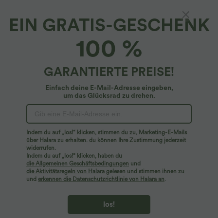
EIN GRATIS-GESCHENK
Einschultriges Yoga-Sport-Top mit kurzen
100 %
Ärmeln, High-Low-Design und abgerundetem
Saum - schnelltrocknend
4.7
(
505
)
GARANTIERTE PREISE!
$25.95 USD
Einfach deine E-Mail-Adresse eingeben,
um das Glücksrad zu drehen.
Indem du auf „los!“ klicken, stimmen du zu, Marketing-E-Mails
über Halara zu erhalten. du können Ihre Zustimmung jederzeit
widerrufen.
Indem du auf „los!“ klicken, haben du
die Allgemeinen Geschäftsbedingungen
und
die Aktivitätsregeln von Halara
gelesen und stimmen ihnen zu
und
erkennen die Datenschutzrichtlinie von Halara an
.
los!