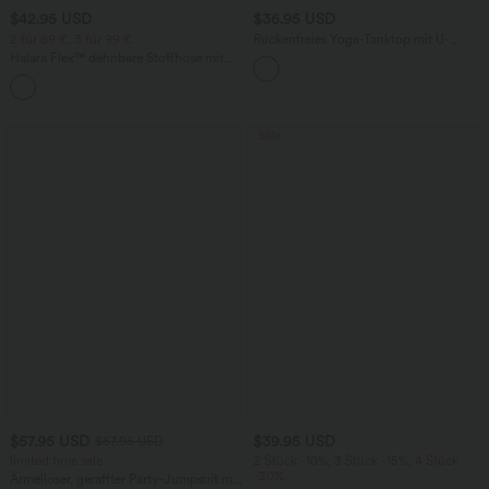
$42.95 USD
$36.95 USD
2 für 69 €, 3 für 99 €
Rückenfreies Yoga-Tanktop mit U-
Ausschnitt, überkreuzten Trägern und
Halara Flex™ dehnbare Stoffhose mit
abgerundetem Saum
hohem Bund, Waffelmuster,
+20
Seitentaschen und weitem Bein
Sale
$57.95 USD
$39.95 USD
$67.95 USD
limited time sale
2 Stück -10%, 3 Stück -15%, 4 Stück
-20%
Ärmelloser, geraffter Party-Jumpsuit mit