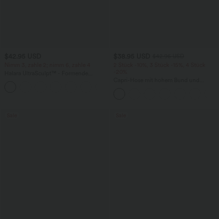
$42.95 USD
$38.95 USD
$42.95 USD
Nimm 3, zahle 2; nimm 6, zahle 4
2 Stück -10%, 3 Stück -15%, 4 Stück
-20%
Halara UltraSculpt™ - Formende
Workout-Leggings mit hohem Bund,
Capri-Hose mit hohem Bund und
+13
Seitentaschen, Booty-Scrunch und
Seitentaschen - leinenähnliches Material
Bauchkontrolle
Sale
Sale