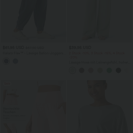
$61.95 USD
$39.95 USD
$67.95 USD
Halara Flex™ - Lässige Ballon-Joggers
2 Stück -10%, 3 Stück -15%, 4 Stück
aus Denim mit mittelhohem Bund und
-20%
mehreren Taschen
Lässige Hose mit Leinengefühl, hoher
Taille, Kordelzug an der Seite und
weitem Bein
Sale