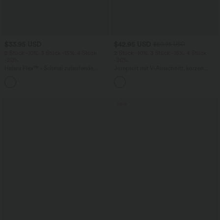
$33.95 USD
$42.95 USD
$50.95 USD
2 Stück -10%, 3 Stück -15%, 4 Stück
2 Stück -10%, 3 Stück -15%, 4 Stück
-20%
-20%
Halara Flex™ - Schmal zulaufende
Jumpsuit mit V-Ausschnitt, kurzen
Bürohose mit hohem Bund,
Ärmeln, plissierten Seitentaschen und
+8
Seitentaschen und Waffelstoff
weitem Bein, fließendem Waffelmuster
Sale