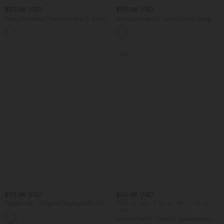
$33.95 USD
$53.95 USD
Gerippter Maxi-Freizeitrock in A-Linie
Arbeits-Hose mit mittelhohem Bund,
mit hohem Bund und Schlitzsaum
Seitentaschen und Barrel-Leg
Sale
$33.95 USD
$56.95 USD
DayStretch - Arbeits-Shorts mit hohem
2 Stück -10%, 3 Stück -15%, 4 Stück
Bund, Seitentaschen und weitem Bein
-20%
+11
Halara Flex™ - Lässige, gewaschene