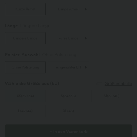
Kurze Ärmel
Lange Ärmel
Länge
Längere Länge
Längere Länge
kurze Länge
Polster-Auswahl
Ohne Polsterung
Ohne Polsterung
eingenähter BH
Wähle die Größe aus
(EU)
Größentabelle
XS
(
32/34
)
S
(
34/36
)
M
(
38/40
)
L
(
42/44
)
XL
(
46
)
+ In den Warenkorb