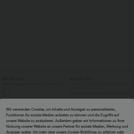
$31.95 USD
$39.95 USD
Ärmellose, oversized Büro-Bluse mit V-
2 Stück -10%, 3 Stück -15%, 4 Stück
Ausschnitt - knitterfrei
-20%
Lässige Leinen-Hose mit hohem Bund,
Kordelzug, weitem Bein und Taschen
Wir verwenden Cookies, um Inhalte und Anzeigen zu personalisieren,
Sale
Funktionen für soziale Medien anbieten zu können und die Zugriffe auf
unsere Website zu analysieren. Außerdem geben wir Informationen zu Ihrer
Nutzung unserer Website an unsere Partner für soziale Medien, Werbung und
Analysen weiter. Um mehr über unsere Cookie-Richtlinien zu erfahren oder