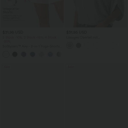
$31.95 USD
$31.95 USD
2 Stück -10%, 3 Stück -15%, 4 Stück
Lässiges Oberteil mit
-20%
Rundhalsausschnitt und
Fledermausärmeln
Softlyzero™ Airy - 2-in-1 Yoga-Shorts
mit superhohem Bund, mehreren
+23
Taschen und InstantCool - 17,78 cm
Sale
Sale