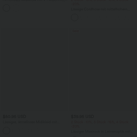
Seitentaschen und Reißverschluss
-20%
Lässige Cordhose mit mittelhohem
Bund, Reißverschluss und Seitentaschen
Sale
$50.95 USD
$39.95 USD
Lässiges, ärmelloses Midikleid mit
2 Stück -10%, 3 Stück -15%, 4 Stück
Rundhalsausschnitt, integriertem BH
-20%
und Rüschensaum
Lässiger Maxirock in Leinenoptik mit
hohem Bund und Kordelzug