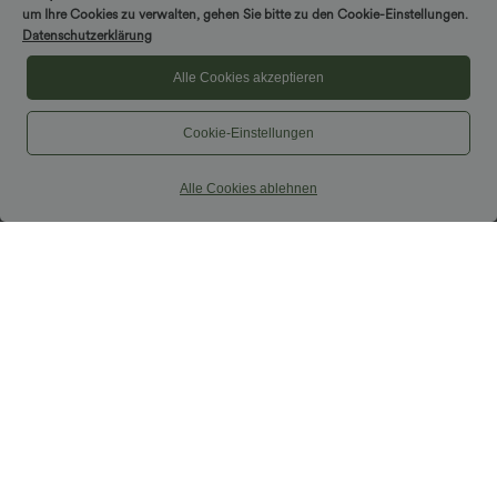
um Ihre Cookies zu verwalten, gehen Sie bitte zu den Cookie-Einstellungen.
Datenschutzerklärung
Alle Cookies akzeptieren
Cookie-Einstellungen
Alle Cookies ablehnen
$33.95 USD
$36.95 USD
$36.95 USD
Nimm 3, zahle 2; nimm 6, zahle 4
Lässiges, ärmelloses Tank-Kleid mit
Rundhalsausschnitt und Seitentaschen
Halara UltraSculpt™ - Formende
Workout-Leggings mit hohem Bund,
+17
Seitentaschen und Bauchkontrolle