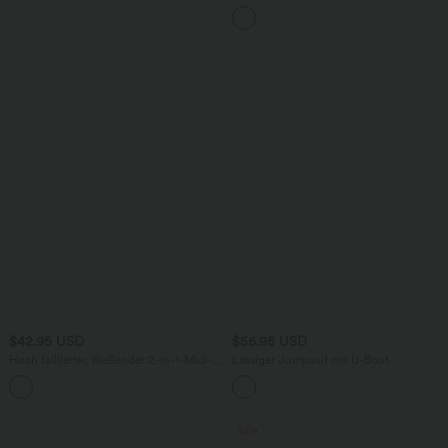
Baggy-Jeans aus drapiertem Lyocell mit
mittelhohem Bund, mehreren Taschen
und weitem Bein
$42.95 USD
$56.95 USD
Hoch taillierter, fließender 2-in-1-Midi-
Lässiger Jumpsuit mit U-Boot-
Tanzrock mit Seitentasche
Ausschnitt, Seitentaschen, kurzen
Ärmeln und Kordelzug - Easy Peezy
Edition
Sale