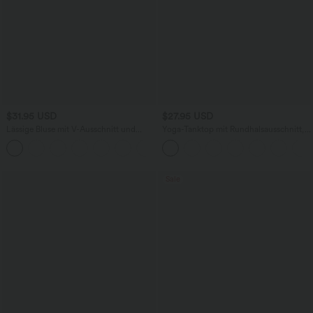
$31.95 USD
$27.95 USD
Lässige Bluse mit V-Ausschnitt und
Yoga-Tanktop mit Rundhalsausschnitt,
kurzen Puffärmeln
Rüschen und InstantCool
Sale