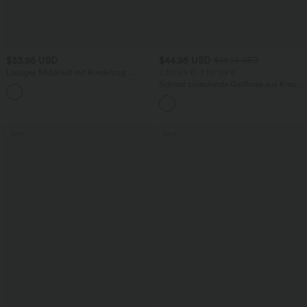
$33.95 USD
$44.95 USD
$48.95 USD
Lässiges Midikleid mit Kordelzug,
2 für 69 €, 3 für 99 €
Schlitz und geschwungenem Saum
Schmal zulaufende Golfhose aus Krepp
mit hohem Bund und Seitentaschen
Sale
Sale