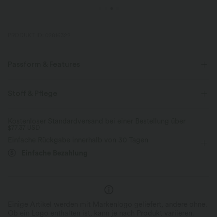
PRODUKT ID: 02816322
Passform & Features
Oversized
Schulterfrei
Raffung
überziehen
Stoff & Pflege
Yoga & Pilates
hüftlang
langärmlig
Kostenloser Standardversand bei einer Bestellung über
$77.37 USD
Mittlere Dehnung
Vier-Wege-Stretch
Einfache Rückgabe innerhalb von 30 Tagen
Einfache Bezahlung
Einige Artikel werden mit Markenlogo geliefert, andere ohne.
Ob ein Logo enthalten ist, kann je nach Produkt variieren.