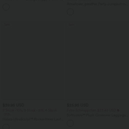
Shorts mit hohem Crossover-Bund und
Ärmelloser, geraffter Party-Jumpsuit mit
mehreren Taschen
V-Ausschnitt, Seitentaschen und
unsichtbarem Reißverschluss - pipi-
praktisch
Sale
Sale
$39.95 USD
$25.95 USD
2 Stück -10%, 3 Stück -15%, 4 Stück
Extra Schnäppchen $23.49 USD
-20%
Softlyzero™ Plush Crossover Leggings
Halara UltraSculpt™ Rückenfreies Lauf-
mit Taschen
Tanktop mit U-Ausschnitt und
+11
überkreuztem, abgerundetem Saum