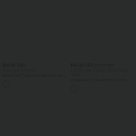
$42.95 USD
$42.95 USD
$50.95 USD
2 für 69 €, 3 für 99 €
2 Stück -10%, 3 Stück -15%, 4 Stück
-20%
Halara Flex™ dehnbare Stoffhose mit
hohem Bund, Waffelmuster,
Jumpsuit mit V-Ausschnitt, kurzen
+20
Seitentaschen und weitem Bein
Ärmeln, plissierten Seitentaschen und
weitem Bein, fließendem Waffelmuster