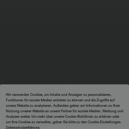
Sale
$44.95 USD
$56.95 USD
Wir verwenden Cookies, um Inhalte und Anzeigen zu personalisieren,
2 Stück -10%, 3 Stück -15%, 4 Stück
Ärmelloses Midikleid mit V-Ausschnitt,
Funktionen für soziale Medien anbieten zu können und die Zugriffe auf
-20%
Seitentaschen und Reißverschluss
Lässige Cordhose mit mittelhohem
unsere Website zu analysieren. Außerdem geben wir Informationen zu Ihrer
Bund, Reißverschluss und Seitentaschen
Nutzung unserer Website an unsere Partner für soziale Medien, Werbung und
+7
Analysen weiter. Um mehr über unsere Cookie-Richtlinien zu erfahren oder
um Ihre Cookies zu verwalten, gehen Sie bitte zu den Cookie-Einstellungen.
Datenschutzerklärung