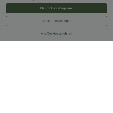
Alle Cookies akzeptieren
Cookie-Einstellungen
Alle Cookies ablehnen
$52.95 USD
$67.95 USD
$61.95 USD
limited time sale
Ärmelloser Jumpsuit mit U-Boot-
Ausschnitt, Seitentaschen, seitlichen
Lässiger, rückenfreier Jumpsuit mit
Bindebändern, Streifen und InstantCool
Seitentaschen
- Easy Peezy Edition
+10
Sale
Sale