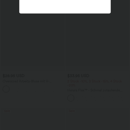
$28.95 USD
$33.95 USD
Oversized Arbeits-Bluse mit V-
2 Stück -10%, 3 Stück -15%, 4 Stück
Ausschnitt und kurzen Ärmeln -
-20%
+1
knitterfrei
Halara Flex™ - Schmal zulaufende
Bürohose mit hohem Bund,
Seitentaschen und Waffelstoff
Sale
Sale