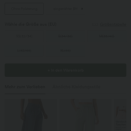
Ohne Polsterung
eingenähter BH
Wähle die Größe aus
(EU)
Größentabelle
XS
(
32/34
)
S
(
34/36
)
M
(
38/40
)
L
(
42/44
)
XL
(
46
)
+ In den Warenkorb
Mehr zum Verlieben
Ähnliche Kleidungsstile