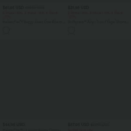
$61.95 USD
$31.95 USD
$64.95 USD
2 Stück -10%, 3 Stück -15%, 4 Stück
2 Stück -10%, 3 Stück -15%, 4 Stück
-20%
-20%
Halara Flex™ Baggy Jeans Low Rise mit
Softlyzero™ Airy - 2-in-1 Yoga-Shorts
Knopf und Reißverschluss, mehreren
mit superhohem Bund, mehreren
+5
Taschen, weitem Bein
Taschen und InstantCool - 17,78 cm
$44.95 USD
$57.95 USD
$67.95 USD
Halara Flex™ - Lässige Baggy-Denim-
limited time sale