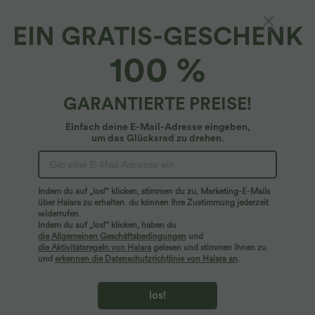
EIN GRATIS-GESCHENK
Oversized, schulterfreies Yoga-Sport-Top mit
100 %
InstantCool - schnelltrocknend
4.6
(
68
)
GARANTIERTE PREISE!
$31.95 USD
Einfach deine E-Mail-Adresse eingeben,
um das Glücksrad zu drehen.
Indem du auf „los!“ klicken, stimmen du zu, Marketing-E-Mails
über Halara zu erhalten. du können Ihre Zustimmung jederzeit
widerrufen.
Indem du auf „los!“ klicken, haben du
die Allgemeinen Geschäftsbedingungen
und
die Aktivitätsregeln von Halara
gelesen und stimmen ihnen zu
und
erkennen die Datenschutzrichtlinie von Halara an
.
los!