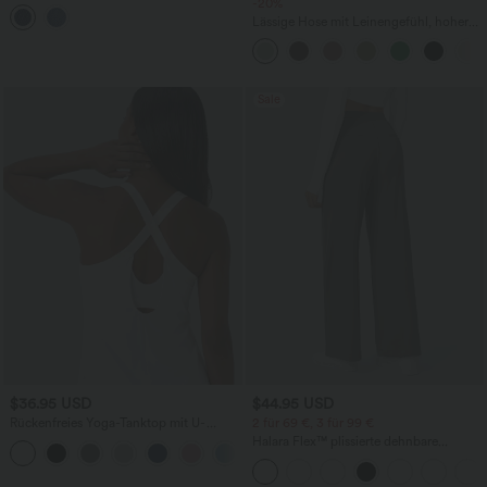
aus Denim mit mittelhohem Bund und
-20%
mehreren Taschen
Lässige Hose mit Leinengefühl, hoher
Taille, Kordelzug an der Seite und
weitem Bein
Sale
$36.95 USD
$44.95 USD
Rückenfreies Yoga-Tanktop mit U-
2 für 69 €, 3 für 99 €
Ausschnitt, überkreuzten Trägern und
Halara Flex™ plissierte dehnbare
abgerundetem Saum
Stoffhose mit hohem Bund,
Seitentaschen und geradem Bein