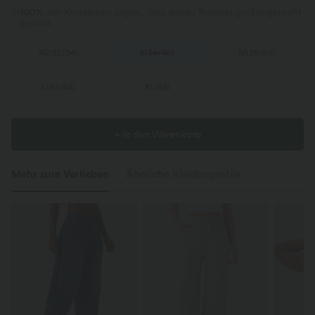
100%
der Kundinnen sagen, dass dieses Produkt größengerecht
ausfällt.
XS
(
32/34
)
S
(
34/36
)
M
(
38/40
)
L
(
42/44
)
XL
(
46
)
+ In den Warenkorb
Mehr zum Verlieben
Ähnliche Kleidungsstile