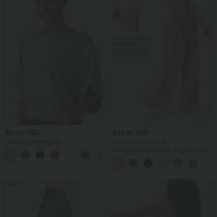
$31.95 USD
$42.95 USD
Lässiges Oberteil mit
2 für 69 €, 3 für 99 €
Rundhalsausschnitt und
Halara Flex™ dehnbare Stoffhose mit
+1
Fledermausärmeln
hohem Bund, Waffelmuster,
Seitentaschen und weitem Bein
Sale