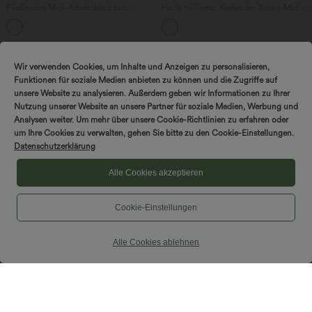
Fließendes Midi-Arbeitskleid mit
Hoch taillierter, fließender 2-in-1-Midi-
Seitentaschen, Fledermausärmeln und
Tanzrock mit Seitentasche
Bauchkontrolle
Wir verwenden Cookies, um Inhalte und Anzeigen zu personalisieren,
Funktionen für soziale Medien anbieten zu können und die Zugriffe auf
unsere Website zu analysieren. Außerdem geben wir Informationen zu Ihrer
Nutzung unserer Website an unsere Partner für soziale Medien, Werbung und
Analysen weiter. Um mehr über unsere Cookie-Richtlinien zu erfahren oder
um Ihre Cookies zu verwalten, gehen Sie bitte zu den Cookie-Einstellungen.
Datenschutzerklärung
Alle Cookies akzeptieren
Cookie-Einstellungen
Alle Cookies ablehnen
$36.95 USD
$31.95 USD
Halara Flex™ Arbeitsleggings aus
Ärmellose, oversized Büro-Bluse mit V-
elastischem Strick-Denim mit hohem
Ausschnitt - knitterfrei
+1
Bund und mehreren Taschen