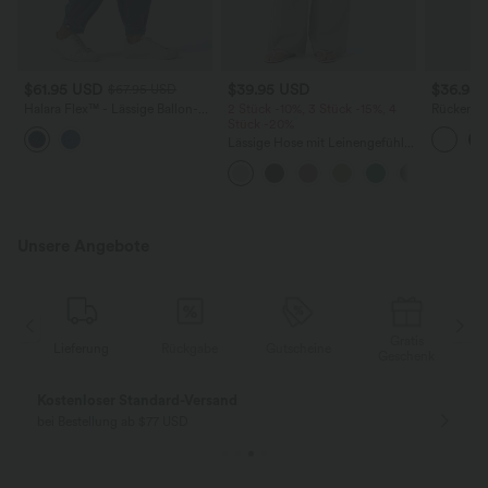
$61.95 USD
$39.95 USD
$36.95
$67.95 USD
Halara Flex™ - Lässige Ballon-
2 Stück -10%, 3 Stück -15%, 4
Rückenfre
Joggers aus Denim mit
Stück -20%
U-Ausschn
mittelhohem Bund und
Trägern 
Lässige Hose mit Leinengefühl,
mehreren Taschen
Saum
hoher Taille, Kordelzug an der
Seite und weitem Bein
Unsere Angebote
Gratis
Lieferung
Rückgabe
Gutscheine
k
Geschenk
Kostenloser Standard-Versand
bei Bestellung ab $77 USD