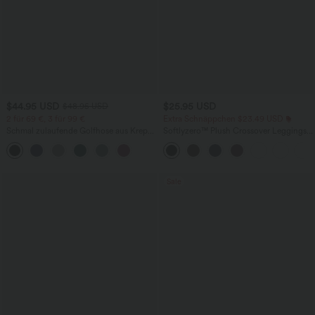
$44.95 USD
$25.95 USD
$48.95 USD
2 für 69 €, 3 für 99 €
Extra Schnäppchen $23.49 USD
Schmal zulaufende Golfhose aus Krepp
Softlyzero™ Plush Crossover Leggings
mit hohem Bund und Seitentaschen
mit Taschen
Sale