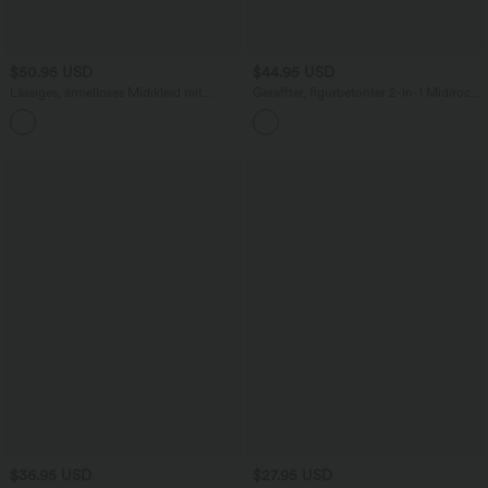
$50.95 USD
$44.95 USD
Lässiges, ärmelloses Midikleid mit
Geraffter, figurbetonter 2-in-1 Midirock
Rundhalsausschnitt, integriertem BH
aus Kunstleder mit hohem Bund und
und Rüschensaum
abgerundetem Saum
$36.95 USD
$27.95 USD