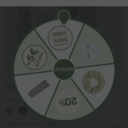
Farbe
Excalibur
Wähle die Größe aus
(EU)
Größentabelle