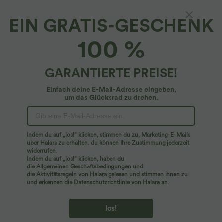
EIN GRATIS-GESCHENK
Lässiger, schulterfreier Jumpsuit mit
100 %
Seitentaschen, langen Ärmeln und Bindeband
4.5
(
2
)
GARANTIERTE PREISE!
$53.95 USD
Einfach deine E-Mail-Adresse eingeben,
um das Glücksrad zu drehen.
Indem du auf „los!“ klicken, stimmen du zu, Marketing-E-Mails
über Halara zu erhalten. du können Ihre Zustimmung jederzeit
widerrufen.
Indem du auf „los!“ klicken, haben du
die Allgemeinen Geschäftsbedingungen
und
die Aktivitätsregeln von Halara
gelesen und stimmen ihnen zu
und
erkennen die Datenschutzrichtlinie von Halara an
.
los!