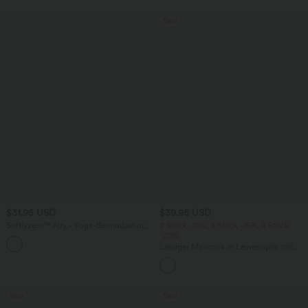
Sale
$31.95 USD
$39.95 USD
Softlyzero™ Airy - Yoga-Bermudashorts
2 Stück -10%, 3 Stück -15%, 4 Stück
mit hohem Bund, mehreren Taschen
-20%
+16
und InstantCool
Lässiger Maxirock in Leinenoptik mit
hohem Bund und Kordelzug
Sale
Sale