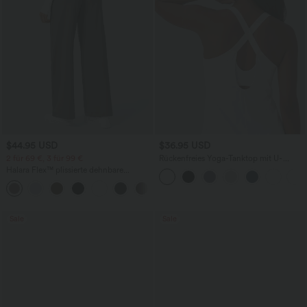
$44.95 USD
$36.95 USD
2 für 69 €, 3 für 99 €
Rückenfreies Yoga-Tanktop mit U-
Ausschnitt, überkreuzten Trägern und
Halara Flex™ plissierte dehnbare
abgerundetem Saum
Stoffhose mit hohem Bund,
+23
Seitentaschen und geradem Bein
Sale
Sale