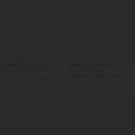
$38.95 USD
$44.95 USD
$42.95 USD
$48.95 USD
2 Stück -10%, 3 Stück -15%, 4 Stück
2 für 69 €, 3 für 99 €
-20%
Schlaghose mit mittlerem Bund und
Capri-Hose mit hohem Bund und
seitlichen Reißverschlusstaschen
Seitentaschen - leinenähnliches Material
+7
Sale