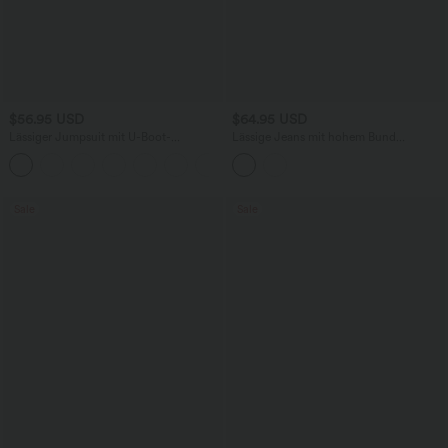
$56.95 USD
$64.95 USD
Lässiger Jumpsuit mit U-Boot-
Lässige Jeans mit hohem Bund
Ausschnitt, Seitentaschen, kurzen
mehreren Taschen und weitem Bein
Ärmeln und Kordelzug - Easy Peezy
Edition
Sale
Sale