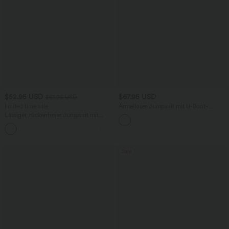
$52.95 USD
$67.95 USD
$61.95 USD
limited time sale
Ärmelloser Jumpsuit mit U-Boot-
Ausschnitt, Seitentaschen, seitlichen
Lässiger, rückenfreier Jumpsuit mit
Bindebändern, Streifen und InstantCool
Seitentaschen
- Easy Peezy Edition
+10
Sale