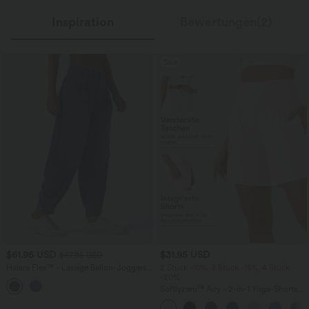
Inspiration
Bewertungen(2)
Sale
$61.95 USD
$31.95 USD
$67.95 USD
Halara Flex™ - Lässige Ballon-Joggers
2 Stück -10%, 3 Stück -15%, 4 Stück
aus Denim mit mittelhohem Bund und
-20%
mehreren Taschen
Softlyzero™ Airy - 2-in-1 Yoga-Shorts
mit superhohem Bund, mehreren
Taschen und InstantCool - 17,78 cm