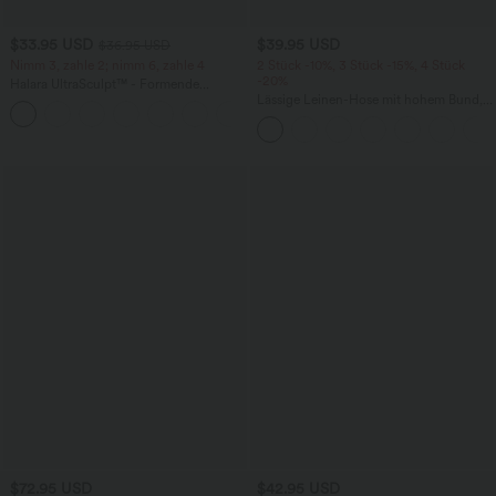
$33.95 USD
$39.95 USD
$36.95 USD
Nimm 3, zahle 2; nimm 6, zahle 4
2 Stück -10%, 3 Stück -15%, 4 Stück
-20%
Halara UltraSculpt™ - Formende
Workout-Leggings mit hohem Bund,
Lässige Leinen-Hose mit hohem Bund,
+17
Seitentaschen und Bauchkontrolle
Kordelzug, weitem Bein und Taschen
$72.95 USD
$42.95 USD