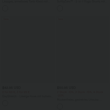
Lässiges, ärmelloses Tank-Kleid mit
SoftlyZero™ - 2-in-1 Yoga-Shorts mit
Rundhalsausschnitt und Seitentaschen
hohem Crossover-Bund, mehreren
Taschen und Ösen - schnelltrocknend,
7,6 cm
Sale
Sale
$42.95 USD
$50.95 USD
2 für 69 €, 3 für 99 €
2 Stück -10%, 3 Stück -15%, 4 Stück
-20%
DayStretch - Lässige Hose mit hohem
Bund, Seitentaschen und Barrel-Leg
Rückenfreies, gedrehtes Urlaubs-
+5
Maxikleid mit Seitentaschen und Schlitz