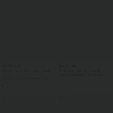
$22.95 USD
$42.95 USD
2 Stück -10%, 3 Stück -15%, 4 Stück
Nimm 3, zahle 2; nimm 6, zahle 4
-20%
Halara UltraSculpt™ - Formende
Lässiges T-Shirt mit V-Ausschnitt und
Workout-Leggings mit hohem Bund,
kurzen Ärmeln
Seitentaschen, Booty-Scrunch und
+9
Bauchkontrolle
Sale
Sale