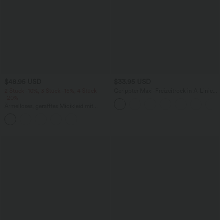
$48.95 USD
$33.95 USD
2 Stück -10%, 3 Stück -15%, 4 Stück
Gerippter Maxi-Freizeitrock in A-Linie
-20%
mit hohem Bund und Schlitzsaum
Ärmelloses, gerafftes Midikleid mit
eckigem Ausschnitt, integriertem BH
und überkreuztem Rückendesign