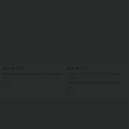
$56.95 USD
$44.95 USD
Ärmelloses Midikleid mit V-Ausschnitt,
2 Stück -10%, 3 Stück -15%, 4 Stück
Seitentaschen und Reißverschluss
-20%
Lässige Cordhose mit mittelhohem
Bund, Reißverschluss und Seitentaschen