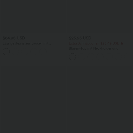
$64.95 USD
$25.95 USD
Lässige Jeans aus Lyocell mit
Extra Schnäppchen $23.49 USD
mittelhohem Bund, mehreren Taschen
Blusen-Top mit Neckholder und
und Kordelzug
Schlüssellochausschnitt, plissiert,
ärmellos, abgerundeter Saum