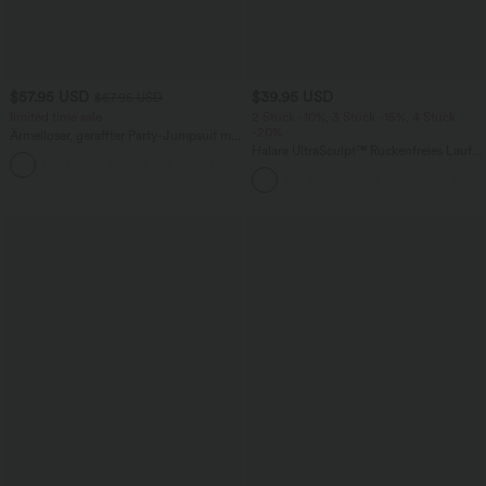
$57.95 USD
$39.95 USD
$67.95 USD
limited time sale
2 Stück -10%, 3 Stück -15%, 4 Stück
-20%
Ärmelloser, geraffter Party-Jumpsuit mit
V-Ausschnitt, Seitentaschen und
Halara UltraSculpt™ Rückenfreies Lauf-
+7
unsichtbarem Reißverschluss - pipi-
Tanktop mit U-Ausschnitt und
praktisch
überkreuztem, abgerundetem Saum