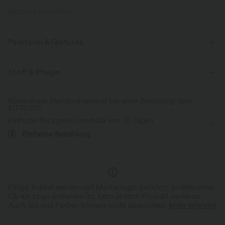
PRODUKT ID: 02733941
Passform & Features
Für: Freizeitaktivitäten
Seitentaschen
Schulterfrei
Stoff & Pflege
überziehen
binden
überlappende Knöchellänge
Kostenloser Standardversand bei einer Bestellung über
$77.37 USD
langärmlig
Vier-Wege-Stretch
Jumpsuit
Einfache Rückgabe innerhalb von 30 Tagen
Einfache Bezahlung
Einige Artikel werden mit Markenlogo geliefert, andere ohne.
Ob ein Logo enthalten ist, kann je nach Produkt variieren.
Auch Stil und Farben können leicht abweichen.
Mehr erfahren