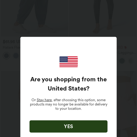
$61.95 USD
$25.95 USD
$67.95 USD
Halara Flex™ - Lässige Ballon-Joggers
Extra Schnäppchen $23.49 USD
aus Denim mit mittelhohem Bund und
Softlyzero™ Plush Crossover Leggings
mehreren Taschen
mit Taschen
Are you shopping from the
United States
?
Or
Stay here
, after choosing this option, some
products may no longer be available for delivery
to your location.
YES