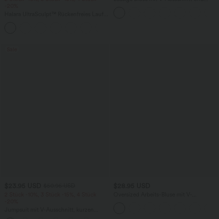
-20%
kurzen Puffärmeln
Halara UltraSculpt™ Rückenfreies Lauf-
Tanktop mit U-Ausschnitt und
+11
überkreuztem, abgerundetem Saum
Sale
$23.95 USD
$28.95 USD
$50.95 USD
2 Stück -10%, 3 Stück -15%, 4 Stück
Oversized Arbeits-Bluse mit V-
-20%
Ausschnitt und kurzen Ärmeln -
knitterfrei
Jumpsuit mit V-Ausschnitt, kurzen
Ärmeln, plissierten Seitentaschen und