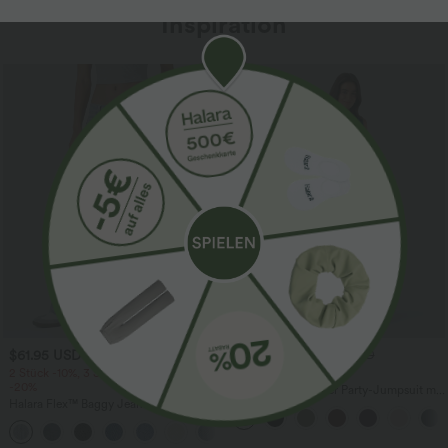
Inspiration
Sale
$61.95 USD
$28.95 USD
$64.95 USD
$67.95 USD
2 Stück -10%, 3 Stück -15%, 4 Stück
limited time sale
-20%
Ärmelloser, geraffter Party-Jumpsuit mit
Halara Flex™ Baggy Jeans Low Rise mit
V-Ausschnitt, Seitentaschen und
Knopf und Reißverschluss, mehreren
unsichtbarem Reißverschluss - pipi-
+5
Taschen, weitem Bein
praktisch