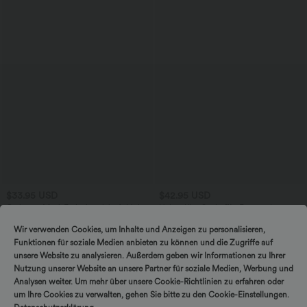
$33.95 USD
$42.95 USD
Gerippter Maxi-Freizeitrock in A-Linie
Halara UltraSculpt™ - Formende
mit hohem Bund und Schlitzsaum
Workout-Leggings mit hohem Bund,
Seitentaschen, Booty-Scrunch und
Wir verwenden Cookies, um Inhalte und Anzeigen zu personalisieren,
Bauchkontrolle
Funktionen für soziale Medien anbieten zu können und die Zugriffe auf
unsere Website zu analysieren. Außerdem geben wir Informationen zu Ihrer
Nutzung unserer Website an unsere Partner für soziale Medien, Werbung und
Analysen weiter. Um mehr über unsere Cookie-Richtlinien zu erfahren oder
um Ihre Cookies zu verwalten, gehen Sie bitte zu den Cookie-Einstellungen.