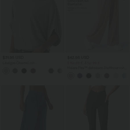
$31.95 USD
$42.95 USD
Lässiges Oberteil mit
2 für 69 €, 3 für 99 €
Rundhalsausschnitt und
Halara Flex™ dehnbare Stoffhose mit
+1
Fledermausärmeln
hohem Bund, Waffelmuster,
Seitentaschen und weitem Bein