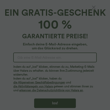
EIN GRATIS-GESCHENK
100 %
GARANTIERTE PREISE!
Einfach deine E-Mail-Adresse eingeben,
um das Glücksrad zu drehen.
Hoppla!
Wir können die von Ihnen gesuchte Seite nicht
Indem du auf „los!“ klicken, stimmen du zu, Marketing-E-Mails
finden.
über Halara zu erhalten. du können Ihre Zustimmung jederzeit
widerrufen.
Indem du auf „los!“ klicken, haben du
Mehr einkaufen
die Allgemeinen Geschäftsbedingungen
und
die Aktivitätsregeln von Halara
gelesen und stimmen ihnen zu
und
erkennen die Datenschutzrichtlinie von Halara an
.
los!