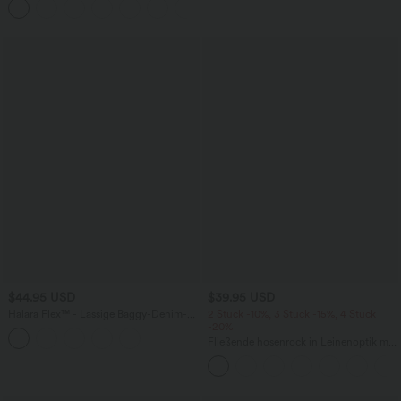
+5
weitem Bein, fließendem Waffelmuster
$44.95 USD
$39.95 USD
Halara Flex™ - Lässige Baggy-Denim-
2 Stück -10%, 3 Stück -15%, 4 Stück
Shorts mit hohem Crossover-Bund und
-20%
mehreren Taschen
Fließende hosenrock in Leinenoptik mit
mittelhohem Bund, Seitentaschen und
weitem Bein