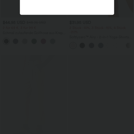
$44.95 USD
$31.95 USD
$48.95 USD
2 für 69 €, 3 für 99 €
2 Stück -10%, 3 Stück -15%, 4 Stück
-20%
Schmal zulaufende Golfhose aus Krepp
mit hohem Bund und Seitentaschen
Softlyzero™ Airy - 2-in-1 Yoga-Shorts
mit superhohem Bund, mehreren
Taschen und InstantCool - 17,78 cm