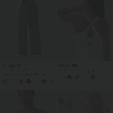
$44.95 USD
$36.95 USD
2 für 69 €, 3 für 99 €
Rückenfreies Yoga-Tanktop mit U-
Ausschnitt, überkreuzten Trägern und
Halara Flex™ plissierte dehnbare
abgerundetem Saum
Stoffhose mit hohem Bund,
+23
Seitentaschen und geradem Bein