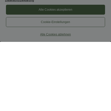
Datenschutzerklärung
Alle Cookies akzeptieren
Cookie-Einstellungen
Alle Cookies ablehnen
$50.95 USD
$25.95 USD
2 Stück -10%, 3 Stück -15%, 4 Stück
Extra Schnäppchen $23.49 USD
-20%
Blusen-Top mit Neckholder und
Rückenfreies, gedrehtes Urlaubs-
Schlüssellochausschnitt, plissiert,
Maxikleid mit Seitentaschen und Schlitz
ärmellos, abgerundeter Saum
+8