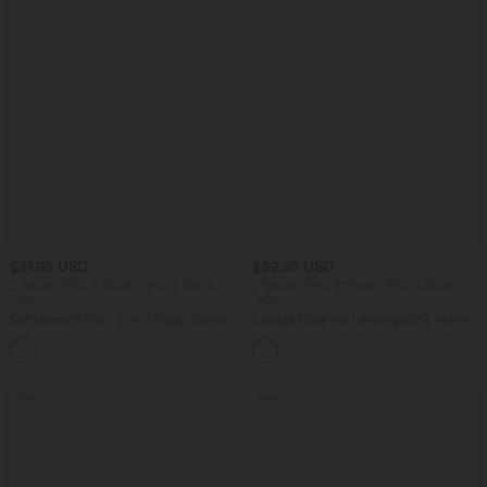
$31.95 USD
$39.95 USD
2 Stück -10%, 3 Stück -15%, 4 Stück
2 Stück -10%, 3 Stück -15%, 4 Stück
-20%
-20%
Softlyzero™ Airy - 2-in-1 Yoga-Shorts
Lässige Hose mit Leinengefühl, hoher
mit superhohem Bund, mehreren
Taille, Kordelzug an der Seite und
+23
Taschen und InstantCool - 17,78 cm
weitem Bein
Sale
Sale