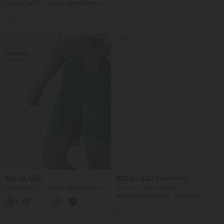
Bund und mehreren Taschen
Halara Flex™ - Lässige, gewaschene
Baggy-Jeans aus drapiertem Lyocell mit
mittelhohem Bund, mehreren Taschen
und weitem Bein
Sale
$50.95 USD
$33.95 USD
$36.95 USD
Halara Flex™ - Lässige, gewaschene
Nimm 3, zahle 2; nimm 6, zahle 4
Bermuda-Shorts aus elastischem Strick-
Halara UltraSculpt™ - Formende
Denim mit hohem Bund, mehreren
Workout-Leggings mit hohem Bund,
Taschen und Rollsaum
Seitentaschen und Bauchkontrolle