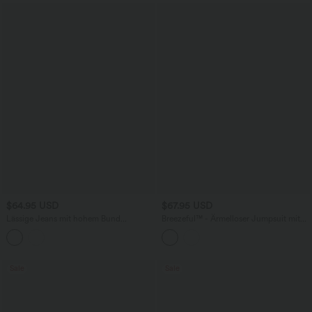
$64.95 USD
$67.95 USD
Lässige Jeans mit hohem Bund
Breezeful™ - Ärmelloser Jumpsuit mit
mehreren Taschen und weitem Bein
Seitentaschen - schnelltrocknend, Easy
Peezy Edition
Sale
Sale