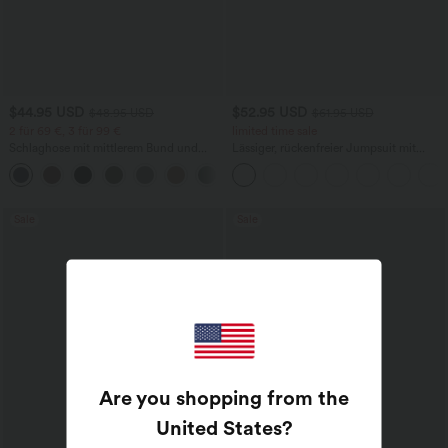
$44.95 USD
$52.95 USD
$48.95 USD
$61.95 USD
2 für 69 €, 3 für 99 €
limited time sale
Schlaghose mit mittlerem Bund und
Lässiger, rückenfreier Jumpsuit mit
seitlichen Reißverschlusstaschen
Seitentaschen
+12
Sale
Sale
Are you shopping from the
United States
?