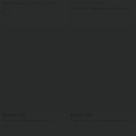
Rückenfreies Yoga-Tanktop mit U-
2 für 69 €, 3 für 99 €
Ausschnitt, überkreuzten Trägern und
Halara Flex™ dehnbare Stoffhose mit
abgerundetem Saum
hohem Bund, Waffelmuster,
Seitentaschen und weitem Bein
$28.95 USD
$27.95 USD
Oversized Arbeits-Bluse mit V-
Yoga-Tanktop mit Rundhalsausschnitt,
Ausschnitt und kurzen Ärmeln -
Rüschen und InstantCool
+1
knitterfrei