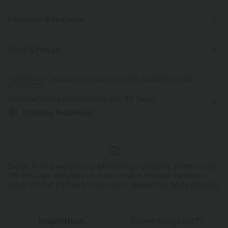
Passform & Features
Schmale Passform
Rücken aus Mesh
Stehkragen
Stoff & Pflege
Raffung
Spitze
überziehen
lässig
Kostenloser Standardversand bei einer Bestellung über
$77.37 USD
Blumenmuster
Unter der Brust
ärmellos
Einfache Rückgabe innerhalb von 30 Tagen
Vier-Wege-Stretch
Tanktop
Einfache Bezahlung
Einige Artikel werden mit Markenlogo geliefert, andere ohne.
Ob ein Logo enthalten ist, kann je nach Produkt variieren.
Auch Stil und Farben können leicht abweichen.
Mehr erfahren
Inspiration
Bewertungen(27)