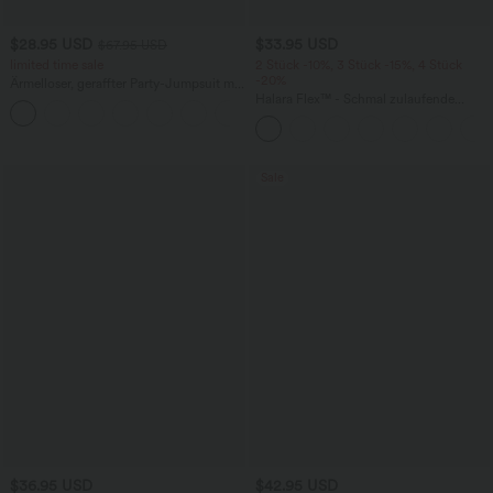
$28.95 USD
$33.95 USD
$67.95 USD
limited time sale
2 Stück -10%, 3 Stück -15%, 4 Stück
-20%
Ärmelloser, geraffter Party-Jumpsuit mit
V-Ausschnitt, Seitentaschen und
Halara Flex™ - Schmal zulaufende
+7
unsichtbarem Reißverschluss - pipi-
Bürohose mit hohem Bund,
praktisch
Seitentaschen und Waffelstoff
Sale
$36.95 USD
$42.95 USD