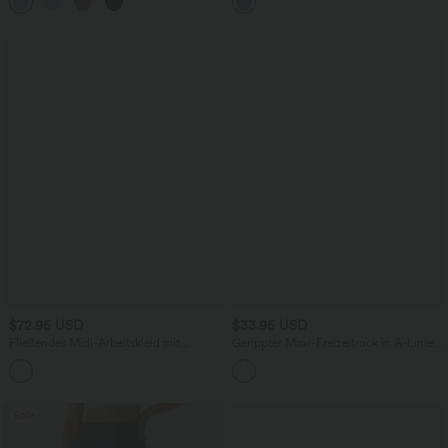
und Rüschensaum
und Kordelzug
$72.95 USD
$33.95 USD
Fließendes Midi-Arbeitskleid mit
Gerippter Maxi-Freizeitrock in A-Linie
Seitentaschen, Fledermausärmeln und
mit hohem Bund und Schlitzsaum
Bauchkontrolle
Sale