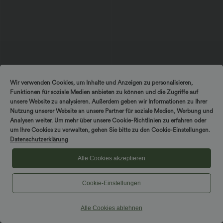
Wir verwenden Cookies, um Inhalte und Anzeigen zu personalisieren,
Funktionen für soziale Medien anbieten zu können und die Zugriffe auf
unsere Website zu analysieren. Außerdem geben wir Informationen zu Ihrer
$53.95 USD
$44.95 USD
$50.95 USD
Nutzung unserer Website an unsere Partner für soziale Medien, Werbung und
2 Stück -10%, 3 Stück -15%, 4 Stück
2 Stück -10%, 3 Stück -15%, 4 Stück
Analysen weiter. Um mehr über unsere Cookie-Richtlinien zu erfahren oder
-20%
-20%
um Ihre Cookies zu verwalten, gehen Sie bitte zu den Cookie-Einstellungen.
Halara Flex™ Midi-Jeansrock mit
Halara Flex™ - Lässige Capri-Jeans mit
Datenschutzerklärung
hohem Bund, mehreren Taschen und
hohem Bund, mehreren Taschen und
+1
legerem Schnitt, figurbetonter,
geschlitztem Saum - slim
verwaschener Rock
Alle Cookies akzeptieren
Cookie-Einstellungen
Hosen & Jogginghosen
Kleider
Alle Cookies ablehnen
Shorts & Radlerhosen