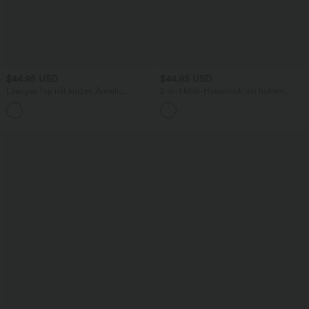
$44.95 USD
$44.95 USD
Lässiges Top mit kurzen Ärmeln,
2-in-1 Midi-Hosenrock mit hohem
integriertem BH, One-Shoulder-Design,
Bund, Seitentaschen, Kordelzug und
Polka-Dots und abgerundetem Saum
kontrastierendem Netz