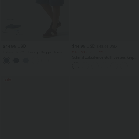
$44.95 USD
$44.95 USD
$48.95 USD
Halara Flex™ - Lässige Baggy-Denim-
2 für 69 €, 3 für 99 €
Shorts mit hohem Crossover-Bund und
Schmal zulaufende Golfhose aus Krepp
mehreren Taschen
mit hohem Bund und Seitentaschen
Sale