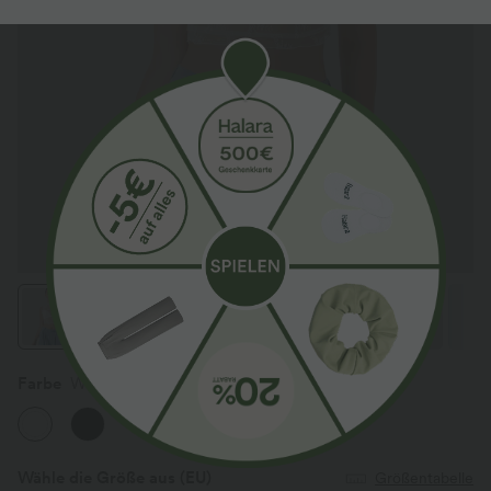
Farbe
Weiß
Wähle die Größe aus
(EU)
Größentabelle