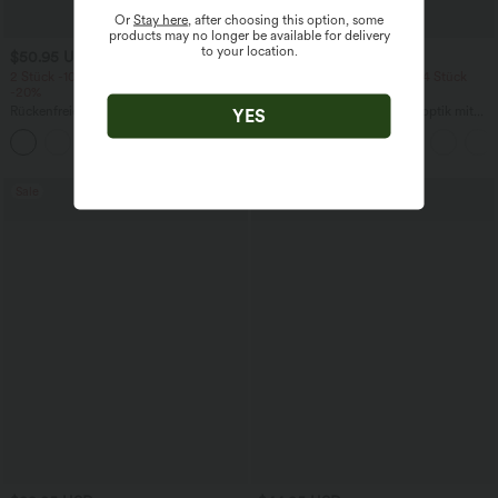
Or
Stay here
, after choosing this option, some
products may no longer be available for delivery
to your location.
$50.95 USD
$39.95 USD
2 Stück -10%, 3 Stück -15%, 4 Stück
2 Stück -10%, 3 Stück -15%, 4 Stück
-20%
-20%
Rückenfreies, gedrehtes Urlaubs-
Lässiger Maxirock in Leinenoptik mit
YES
Maxikleid mit Seitentaschen und Schlitz
hohem Bund und Kordelzug
+8
Sale
Sale