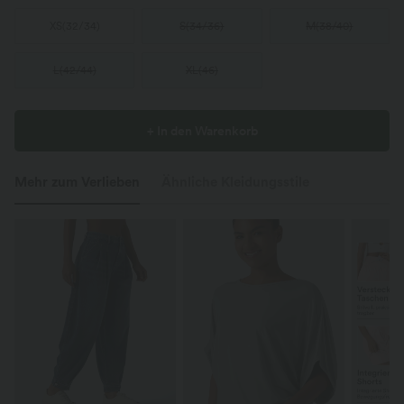
XS
(
32/34
)
S
(
34/36
)
M
(
38/40
)
L
(
42/44
)
XL
(
46
)
+ In den Warenkorb
Mehr zum Verlieben
Ähnliche Kleidungsstile