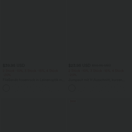
$39.95 USD
$23.95 USD
$50.95 USD
2 Stück -10%, 3 Stück -15%, 4 Stück
2 Stück -10%, 3 Stück -15%, 4 Stück
-20%
-20%
Fließende hosenrock in Leinenoptik mit
Jumpsuit mit V-Ausschnitt, kurzen
mittelhohem Bund, Seitentaschen und
Ärmeln, plissierten Seitentaschen und
+1
weitem Bein
weitem Bein, fließendem Waffelmuster
Sale