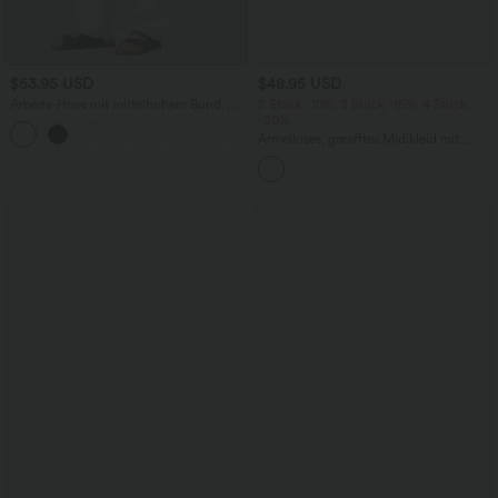
$53.95 USD
$48.95 USD
Arbeits-Hose mit mittelhohem Bund,
2 Stück -10%, 3 Stück -15%, 4 Stück
Seitentaschen und Barrel-Leg
-20%
+3
Ärmelloses, gerafftes Midikleid mit
eckigem Ausschnitt, integriertem BH
und überkreuztem Rückendesign