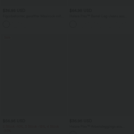
$36.95 USD
$64.95 USD
Figurbetonter, geraffter Maxirock mit
Halara Flex™ Barrel-Leg-Jeans aus
mittelhohem Bund, Streifen,
elastischem Strick-Denim mit niedrigem
Blumenmuster und Bindeband vorne
Bund, Knopf, Reißverschluss und
mehreren Taschen
Sale
$56.95 USD
$36.95 USD
2 Stück -10%, 3 Stück -15%, 4 Stück
Halara Flex™ Arbeitsleggings aus
-20%
elastischem Strick-Denim mit hohem