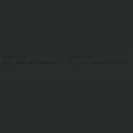
$34.95 USD
$44.95 USD
Lässige, geraffte Shorts mit hohem
Geraffter, figurbetonter 2-in-1 Midirock
Bund, mehreren Taschen und Poka-Dots
aus Kunstleder mit hohem Bund und
- 7,6 cm
abgerundetem Saum