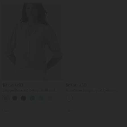
$31.95 USD
$67.95 USD
Lässige Bluse mit V-Ausschnitt und
Ärmelloser Jumpsuit mit U-Boot-
kurzen Puffärmeln
Ausschnitt, Seitentaschen, seitlichen
Bindebändern, Streifen und InstantCool
- Easy Peezy Edition
Sale
Sale