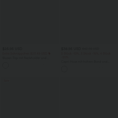
$25.95 USD
$38.95 USD
$42.95 USD
Extra Schnäppchen $23.49 USD
2 Stück -10%, 3 Stück -15%, 4 Stück
-20%
Blusen-Top mit Neckholder und
Schlüssellochausschnitt, plissiert,
Capri-Hose mit hohem Bund und
+3
ärmellos, abgerundeter Saum
Seitentaschen - leinenähnliches Material
Sale