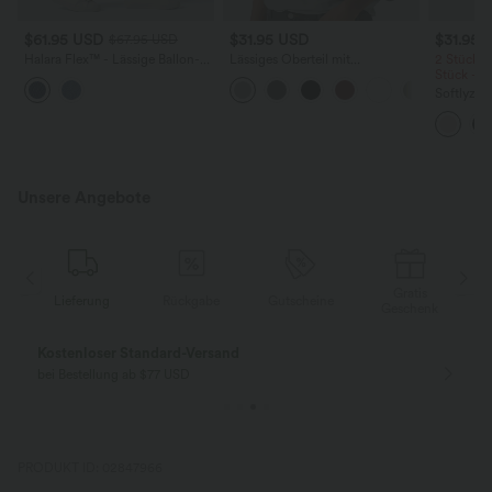
$61.95 USD
$31.95 USD
$31.95 
$67.95 USD
Halara Flex™ - Lässige Ballon-
Lässiges Oberteil mit
2 Stück -
Joggers aus Denim mit
Rundhalsausschnitt und
Stück -2
mittelhohem Bund und
Fledermausärmeln
Softlyzer
mehreren Taschen
Shorts m
mehreren
InstantCo
Unsere Angebote
Gratis
g
Rückgabe
Gutscheine
Lieferung
Geschenk
Gratis Rückgabe
Einfache Rückg
nur für Neukunden in Deutschland
innerhalb 30 Tage
PRODUKT ID: 02847966