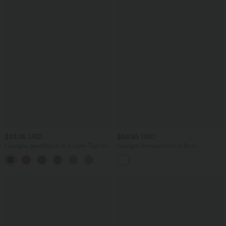
$33.95 USD
$56.95 USD
Lässiges, gerafftes 2-in-1 Cami-Top mit
Lässiger Jumpsuit mit U-Boot-
verstellbaren Trägern und integriertem
Ausschnitt, Seitentaschen, kurzen
BH
Ärmeln und Kordelzug - Easy Peezy
Edition