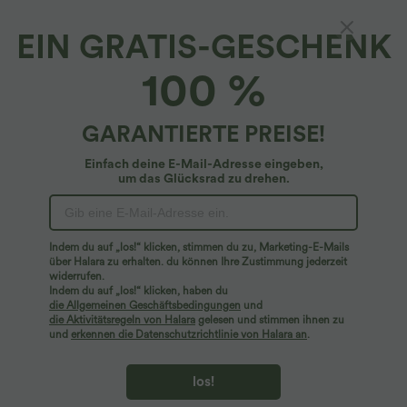
EIN GRATIS-GESCHENK
Ärmelloses Crop-Top aus transparenter
100 %
Spitze mit Stehkragen und Rüschen
4.8
(
27
)
GARANTIERTE PREISE!
$14.95 USD
Einfach deine E-Mail-Adresse eingeben,
um das Glücksrad zu drehen.
Indem du auf „los!“ klicken, stimmen du zu, Marketing-E-Mails
über Halara zu erhalten. du können Ihre Zustimmung jederzeit
widerrufen.
Indem du auf „los!“ klicken, haben du
die Allgemeinen Geschäftsbedingungen
und
die Aktivitätsregeln von Halara
gelesen und stimmen ihnen zu
und
erkennen die Datenschutzrichtlinie von Halara an
.
los!