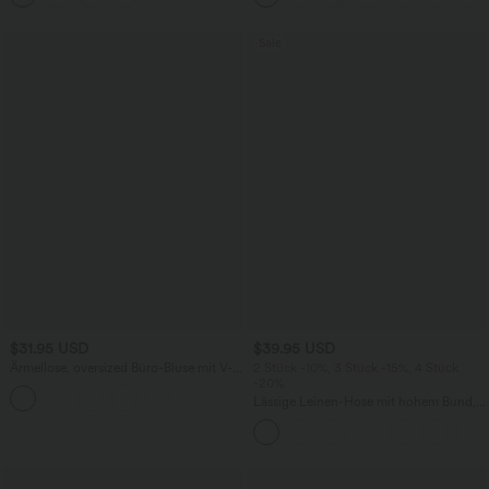
Sale
$31.95 USD
$39.95 USD
Ärmellose, oversized Büro-Bluse mit V-
2 Stück -10%, 3 Stück -15%, 4 Stück
Ausschnitt - knitterfrei
-20%
Lässige Leinen-Hose mit hohem Bund,
Kordelzug, weitem Bein und Taschen