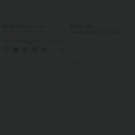
$61.95 USD
$33.95 USD
$64.95 USD
2 Stück -10%, 3 Stück -15%, 4 Stück
Lässiges Midikleid mit Kordelzug,
-20%
Schlitz und geschwungenem Saum
Halara Flex™ Baggy Jeans Low Rise mit
Knopf und Reißverschluss, mehreren
+5
Taschen, weitem Bein
Sale