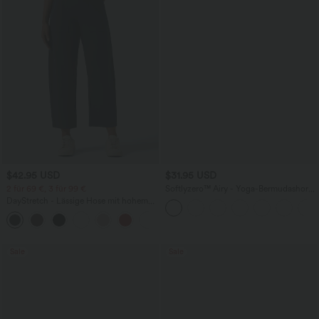
$42.95 USD
$31.95 USD
2 für 69 €, 3 für 99 €
Softlyzero™ Airy - Yoga-Bermudashorts
mit hohem Bund, mehreren Taschen
DayStretch - Lässige Hose mit hohem
und InstantCool
Bund, Seitentaschen und Barrel-Leg
+5
Sale
Sale