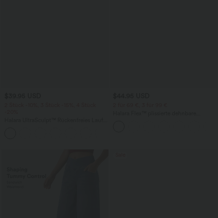
$39.95 USD
$44.95 USD
2 Stück -10%, 3 Stück -15%, 4 Stück
2 für 69 €, 3 für 99 €
-20%
Halara Flex™ plissierte dehnbare
Halara UltraSculpt™ Rückenfreies Lauf-
Stoffhose mit hohem Bund,
Tanktop mit U-Ausschnitt und
Seitentaschen und geradem Bein
+11
überkreuztem, abgerundetem Saum
Sale