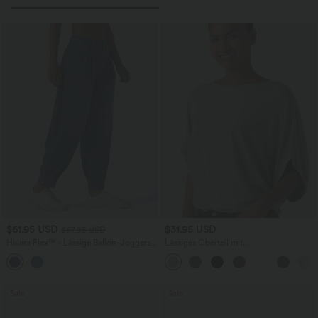
$61.95 USD
$31.95 USD
$67.95 USD
Halara Flex™ - Lässige Ballon-Joggers
Lässiges Oberteil mit
aus Denim mit mittelhohem Bund und
Rundhalsausschnitt und
mehreren Taschen
Fledermausärmeln
Sale
Sale