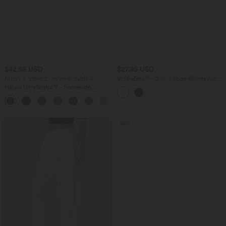
$42.95 USD
$27.95 USD
Nimm 3, zahle 2; nimm 6, zahle 4
SoftlyZero™ - 2-in-1 Yoga-Shorts mit
hohem Crossover-Bund, mehreren
Halara UltraSculpt™ - Formende
Taschen und Ösen - schnelltrocknend,
Workout-Leggings mit hohem Bund,
7,6 cm
+13
Seitentaschen, Booty-Scrunch und
Bauchkontrolle
Sale