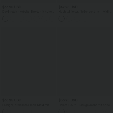
$33.95 USD
$42.95 USD
DayStretch - Arbeits-Shorts mit hohem
Hoch taillierter, fließender 2-in-1-Midi-
Bund, Seitentaschen und weitem Bein
Tanzrock mit Seitentasche
+11
$36.95 USD
$56.95 USD
Lässiges, ärmelloses Tank-Kleid mit
Halara Flex™ - Lässige Jeans mit hohem
Rundhalsausschnitt und Seitentaschen
Crossover-Bund, Seitentaschen,
Bauchkontrolle und geradem Bein