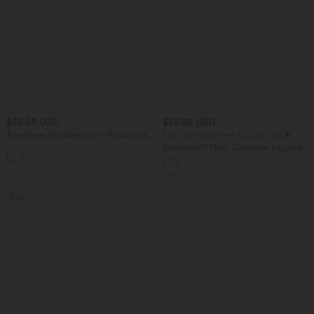
$56.95 USD
$25.95 USD
Ärmelloses Midikleid mit V-Ausschnitt,
Extra Schnäppchen $23.49 USD
Seitentaschen und Reißverschluss
Softlyzero™ Plush Crossover Leggings
mit Taschen
Sale