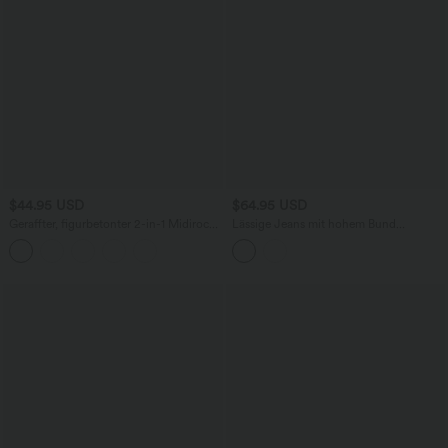
$44.95 USD
$64.95 USD
Geraffter, figurbetonter 2-in-1 Midirock
Lässige Jeans mit hohem Bund
aus Kunstleder mit hohem Bund und
mehreren Taschen und weitem Bein
abgerundetem Saum