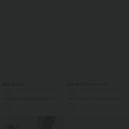
$48.95 USD
$38.95 USD
$42.95 USD
2 Stück -10%, 3 Stück -15%, 4 Stück
2 Stück -10%, 3 Stück -15%, 4 Stück
-20%
-20%
Ärmelloses, gerafftes Midikleid mit
Capri-Hose mit hohem Bund und
eckigem Ausschnitt, integriertem BH
Seitentaschen - leinenähnliches Material
und überkreuztem Rückendesign