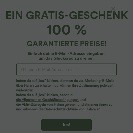
EIN GRATIS-GESCHENK
Trainingshose mit mittelhohem Bund,
100 %
Seitentaschen und geradem Bein
5
(
2
)
GARANTIERTE PREISE!
$44.95 USD
Einfach deine E-Mail-Adresse eingeben,
um das Glücksrad zu drehen.
Indem du auf „los!“ klicken, stimmen du zu, Marketing-E-Mails
über Halara zu erhalten. du können Ihre Zustimmung jederzeit
widerrufen.
Indem du auf „los!“ klicken, haben du
die Allgemeinen Geschäftsbedingungen
und
die Aktivitätsregeln von Halara
gelesen und stimmen ihnen zu
und
erkennen die Datenschutzrichtlinie von Halara an
.
los!