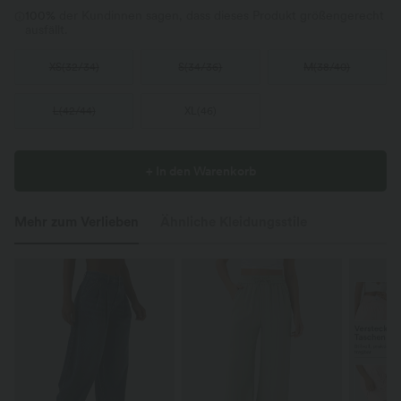
100%
der Kundinnen sagen, dass dieses Produkt größengerecht
ausfällt.
XS
(
32/34
)
S
(
34/36
)
M
(
38/40
)
L
(
42/44
)
XL
(
46
)
+ In den Warenkorb
Mehr zum Verlieben
Ähnliche Kleidungsstile