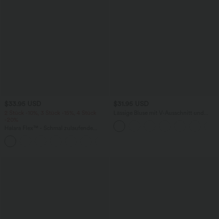
$33.95 USD
$31.95 USD
2 Stück -10%, 3 Stück -15%, 4 Stück
Lässige Bluse mit V-Ausschnitt und
-20%
kurzen Puffärmeln
Halara Flex™ - Schmal zulaufende
Bürohose mit hohem Bund,
+8
Seitentaschen und Waffelstoff