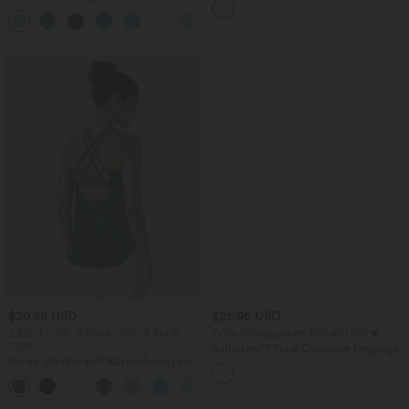
Knopf und Reißverschluss, mehreren
Seitentaschen und weitem Bein
+5
Taschen, weitem Bein
$39.95 USD
$25.95 USD
2 Stück -10%, 3 Stück -15%, 4 Stück
Extra Schnäppchen $23.49 USD
-20%
Softlyzero™ Plush Crossover Leggings
Halara UltraSculpt™ Rückenfreies Lauf-
mit Taschen
Tanktop mit U-Ausschnitt und
+11
überkreuztem, abgerundetem Saum