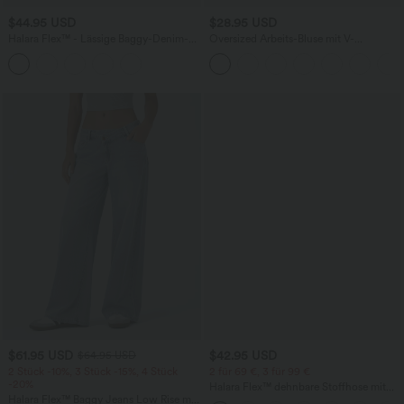
$44.95 USD
$28.95 USD
Halara Flex™ - Lässige Baggy-Denim-
Oversized Arbeits-Bluse mit V-
Shorts mit hohem Crossover-Bund und
Ausschnitt und kurzen Ärmeln -
mehreren Taschen
knitterfrei
$61.95 USD
$42.95 USD
$64.95 USD
2 Stück -10%, 3 Stück -15%, 4 Stück
2 für 69 €, 3 für 99 €
-20%
Halara Flex™ dehnbare Stoffhose mit
Halara Flex™ Baggy Jeans Low Rise mit
hohem Bund, Waffelmuster,