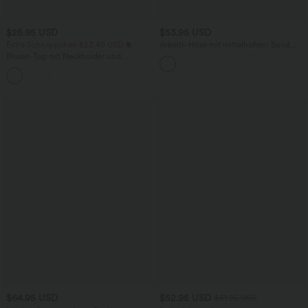
$25.95 USD
$53.95 USD
Extra Schnäppchen $23.49 USD
Arbeits-Hose mit mittelhohem Bund,
Seitentaschen und Barrel-Leg
Blusen-Top mit Neckholder und
Schlüssellochausschnitt, plissiert,
+3
ärmellos, abgerundeter Saum
$64.95 USD
$52.95 USD
$61.95 USD