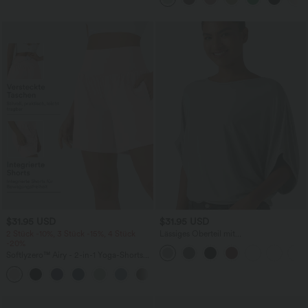
$31.95 USD
$31.95 USD
2 Stück -10%, 3 Stück -15%, 4 Stück
Lässiges Oberteil mit
-20%
Rundhalsausschnitt und
Fledermausärmeln
Softlyzero™ Airy - 2-in-1 Yoga-Shorts
mit superhohem Bund, mehreren
+23
Taschen und InstantCool - 17,78 cm