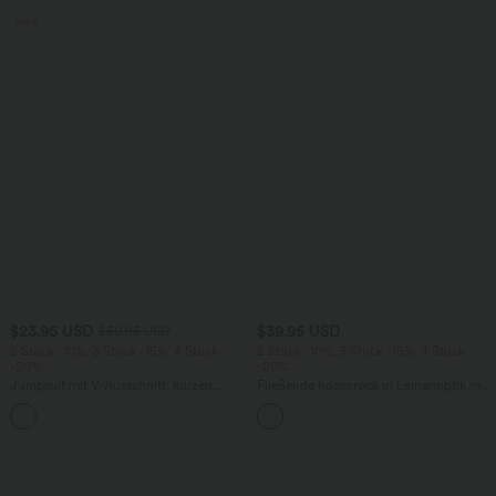
Sale
$23.95 USD
$39.95 USD
$50.95 USD
2 Stück -10%, 3 Stück -15%, 4 Stück
2 Stück -10%, 3 Stück -15%, 4 Stück
-20%
-20%
Jumpsuit mit V-Ausschnitt, kurzen
Fließende hosenrock in Leinenoptik mit
Ärmeln, plissierten Seitentaschen und
mittelhohem Bund, Seitentaschen und
+5
weitem Bein, fließendem Waffelmuster
weitem Bein