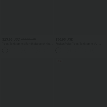
$23.95 USD
$36.95 USD
$27.95 USD
Yoga-Tanktop mit Rundhalsausschnitt,
Rückenfreies Yoga-Tanktop mit U-
Rüschen und InstantCool
Ausschnitt, überkreuzten Trägern und
+16
abgerundetem Saum
Sale