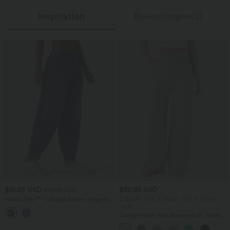
Inspiration
Bewertungen(2)
$61.95 USD
$39.95 USD
$67.95 USD
Halara Flex™ - Lässige Ballon-Joggers
2 Stück -10%, 3 Stück -15%, 4 Stück
aus Denim mit mittelhohem Bund und
-20%
mehreren Taschen
Lässige Hose mit Leinengefühl, hoher
Taille, Kordelzug an der Seite und
weitem Bein