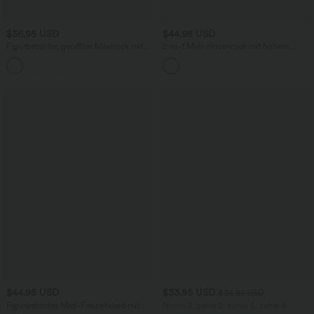
$36.95 USD
$44.95 USD
Figurbetonter, geraffter Maxirock mit
2-in-1 Midi-Hosenrock mit hohem
mittelhohem Bund, Streifen,
Bund, Seitentaschen, Kordelzug und
Blumenmuster und Bindeband vorne
kontrastierendem Netz
$44.95 USD
$33.95 USD
$36.95 USD
Figurbetontes Midi-Freizeitkleid mit
Nimm 3, zahle 2; nimm 6, zahle 4