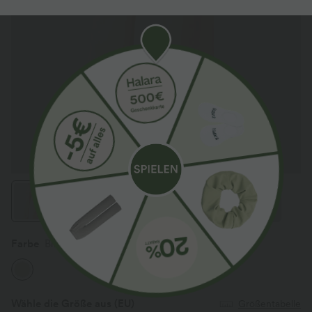
Farbe
Birch
Wähle die Größe aus
(EU)
Größentabelle