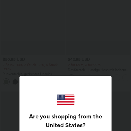
$50.95 USD
$42.95 USD
2 Stück -10%, 3 Stück -15%, 4 Stück
2 für 69 €, 3 für 99 €
-20%
DayStretch - Lässige Hose mit hohem
Rückenfreies, gedrehtes Urlaubs-
Bund, Seitentaschen und Barrel-Leg
Maxikleid mit Seitentaschen und Schlitz
+8
Are you shopping from the
United States
?