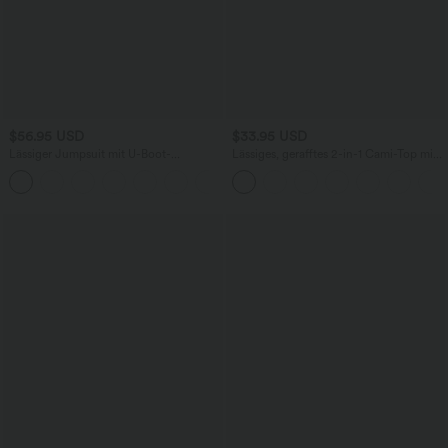
$56.95 USD
$33.95 USD
Lässiger Jumpsuit mit U-Boot-
Lässiges, gerafftes 2-in-1 Cami-Top mit
Ausschnitt, Seitentaschen, kurzen
verstellbaren Trägern und integriertem
Ärmeln und Kordelzug - Easy Peezy
BH
Edition