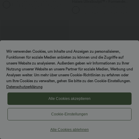
Schlitz, rückenfreiem Korsett mit
Halara UltraSculpt™ - Formende
+6
quadratischem Ausschnitt und Rüschen
Workout-Leggings mit hohem Bund,
Seitentaschen und Bauchkontrolle
Wir verwenden Cookies, um Inhalte und Anzeigen zu personalisieren,
Funktionen für soziale Medien anbieten zu können und die Zugriffe auf
unsere Website zu analysieren. Außerdem geben wir Informationen zu Ihrer
Nutzung unserer Website an unsere Partner für soziale Medien, Werbung und
Analysen weiter. Um mehr über unsere Cookie-Richtlinien zu erfahren oder
um Ihre Cookies zu verwalten, gehen Sie bitte zu den Cookie-Einstellungen.
Datenschutzerklärung
Alle Cookies akzeptieren
$56.95 USD
Cookie-Einstellungen
Halara Flex™ Mid Low Rise Knopf
Reißverschluss Mehrere Taschen
Dehnbarer Strick Lässige Röhrenjeans
Alle Cookies ablehnen