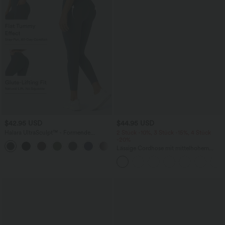
$42.95 USD
$44.95 USD
Halara UltraSculpt™ - Formende
2 Stück -10%, 3 Stück -15%, 4 Stück
Workout-Leggings mit hohem Bund,
-20%
+13
Seitentaschen, Booty-Scrunch und
Lässige Cordhose mit mittelhohem
Bauchkontrolle
Bund, Reißverschluss und Seitentaschen