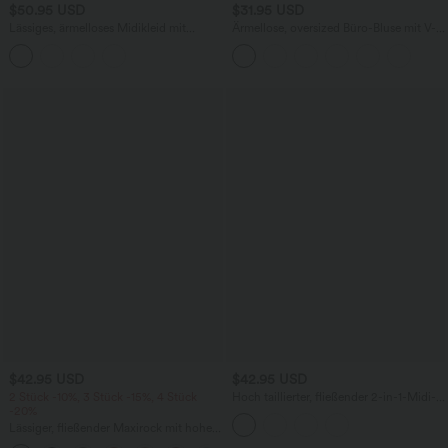
$50.95 USD
$31.95 USD
Lässiges, ärmelloses Midikleid mit
Ärmellose, oversized Büro-Bluse mit V-
Rundhalsausschnitt, integriertem BH
Ausschnitt - knitterfrei
und Rüschensaum
$42.95 USD
$42.95 USD
2 Stück -10%, 3 Stück -15%, 4 Stück
Hoch taillierter, fließender 2-in-1-Midi-
-20%
Tanzrock mit Seitentasche
Lässiger, fließender Maxirock mit hohem
Bund und Raffung