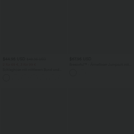
$44.95 USD
$67.95 USD
$48.95 USD
2 für 69 €, 3 für 99 €
Breezeful™ - Ärmelloser Jumpsuit mit
Seitentaschen - schnelltrocknend, Easy
Schlaghose mit mittlerem Bund und
Peezy Edition
seitlichen Reißverschlusstaschen
+12