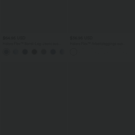
$64.95 USD
$36.95 USD
Halara Flex™ Barrel-Leg-Jeans aus
Halara Flex™ Arbeitsleggings aus
elastischem Strick-Denim mit niedrigem
elastischem Strick-Denim mit hohem
Bund, Knopf, Reißverschluss und
Bund und mehreren Taschen
mehreren Taschen