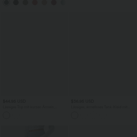
+3
$44.95 USD
$36.95 USD
Lässiges Top mit kurzen Ärmeln,
Lässiges, ärmelloses Tank-Kleid mit
integriertem BH, One-Shoulder-Design,
Rundhalsausschnitt und Seitentaschen
Polka-Dots und abgerundetem Saum