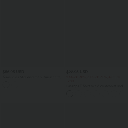
$56.95 USD
$22.95 USD
Ärmelloses Midikleid mit V-Ausschnitt,
2 Stück -10%, 3 Stück -15%, 4 Stück
Seitentaschen und Reißverschluss
-20%
Lässiges T-Shirt mit V-Ausschnitt und
kurzen Ärmeln