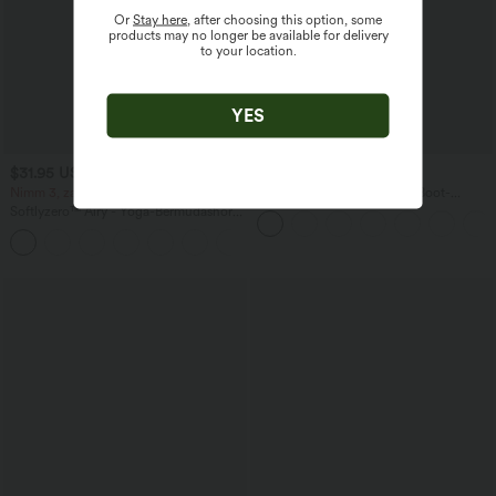
Or
Stay here
, after choosing this option, some
products may no longer be available for delivery
to your location.
YES
$31.95 USD
$67.95 USD
Nimm 3, zahle 2; nimm 6, zahle 4
Ärmelloser Jumpsuit mit U-Boot-
Ausschnitt, Seitentaschen, seitlichen
Softlyzero™ Airy - Yoga-Bermudashorts
Bindebändern, Streifen und InstantCool
mit hohem Bund, mehreren Taschen
- Easy Peezy Edition
+16
und InstantCool