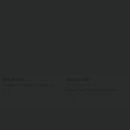
$33.95 USD
$44.95 USD
Lässiges Midikleid mit Kordelzug,
2 für 69 €, 3 für 99 €
Schlitz und geschwungenem Saum
Halara Flex™ plissierte dehnbare
Stoffhose mit hohem Bund,
Seitentaschen und geradem Bein