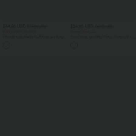
$44.95 USD
$28.95 USD
$48.95 USD
$67.95 USD
2 für 69 €, 3 für 99 €
limited time sale
Schmal zulaufende Golfhose aus Krepp
Ärmelloser, geraffter Party-Jumpsuit mit
mit hohem Bund und Seitentaschen
V-Ausschnitt, Seitentaschen und
unsichtbarem Reißverschluss - pipi-
praktisch