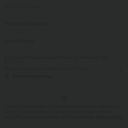
PRODUKT ID: 02766483
Passform & Features
flacher Bund
Gesäßtaschen
Seitentaschen
Stoff & Pflege
überziehen
Workout
bodenlang
Kostenloser Standardversand bei einer Bestellung über
$77.37 USD
mit mittlerem Bund
gerades Bein
Vier-Wege-Stretch
Einfache Rückgabe innerhalb von 30 Tagen
Lockerer Passform
Einfache Bezahlung
Einige Artikel werden mit Markenlogo geliefert, andere ohne.
Ob ein Logo enthalten ist, kann je nach Produkt variieren.
Auch Stil und Farben können leicht abweichen.
Mehr erfahren