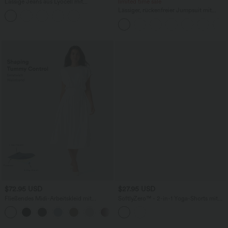
Lässige Jeans aus Lyocell mit
limited time sale
mittelhohem Bund, mehreren Taschen
Lässiger, rückenfreier Jumpsuit mit
und Kordelzug
Seitentaschen
$72.95 USD
$27.95 USD
Fließendes Midi-Arbeitskleid mit
SoftlyZero™ - 2-in-1 Yoga-Shorts mit
Seitentaschen, Fledermausärmeln und
hohem Crossover-Bund, mehreren
Bauchkontrolle
Taschen und Ösen - schnelltrocknend,
7,6 cm