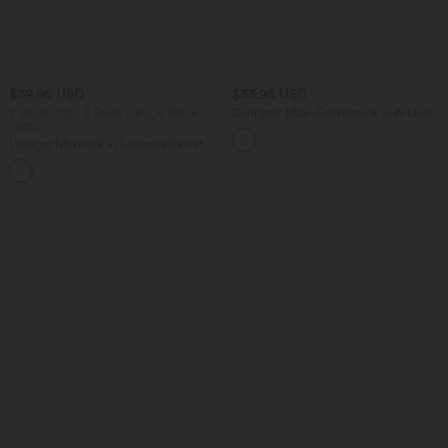
$39.95 USD
$33.95 USD
2 Stück -10%, 3 Stück -15%, 4 Stück
Gerippter Maxi-Freizeitrock in A-Linie
-20%
mit hohem Bund und Schlitzsaum
Lässiger Maxirock in Leinenoptik mit
hohem Bund und Kordelzug