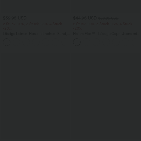
$39.95 USD
$44.95 USD
$50.95 USD
2 Stück -10%, 3 Stück -15%, 4 Stück
2 Stück -10%, 3 Stück -15%, 4 Stück
-20%
-20%
Lässige Leinen-Hose mit hohem Bund,
Halara Flex™ - Lässige Capri-Jeans mit
Kordelzug, weitem Bein und Taschen
hohem Bund, mehreren Taschen und
+5
geschlitztem Saum - slim