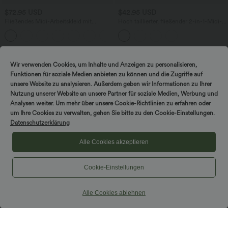
$72.95 USD
$42.95 USD
Fließendes Midi-Arbeitskleid mit
Hoch taillierter, fließender 2-in-1-Midi-
Seitentaschen, Fledermausärmeln und
Tanzrock mit Seitentasche
Bauchkontrolle
Wir verwenden Cookies, um Inhalte und Anzeigen zu personalisieren,
Funktionen für soziale Medien anbieten zu können und die Zugriffe auf
unsere Website zu analysieren. Außerdem geben wir Informationen zu Ihrer
Nutzung unserer Website an unsere Partner für soziale Medien, Werbung und
Analysen weiter. Um mehr über unsere Cookie-Richtlinien zu erfahren oder
um Ihre Cookies zu verwalten, gehen Sie bitte zu den Cookie-Einstellungen.
Datenschutzerklärung
Alle Cookies akzeptieren
Cookie-Einstellungen
Alle Cookies ablehnen
$36.95 USD
$31.95 USD
Halara Flex™ Arbeitsleggings aus
Ärmellose, oversized Büro-Bluse mit V-
elastischem Strick-Denim mit hohem
Ausschnitt - knitterfrei
+1
Bund und mehreren Taschen