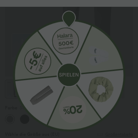
Farbe
Steel Gray
Wähle die Größe aus
(EU)
Größentabelle