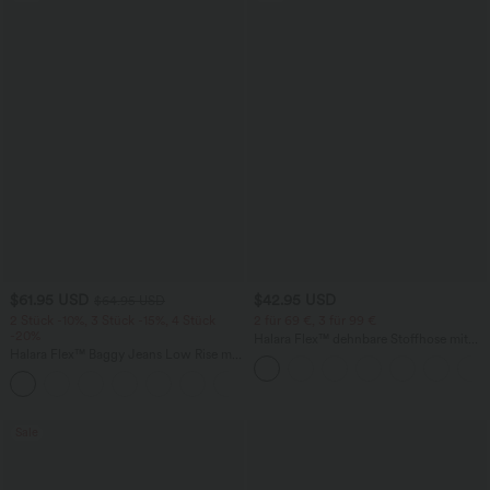
$61.95 USD
$42.95 USD
$64.95 USD
2 Stück -10%, 3 Stück -15%, 4 Stück
2 für 69 €, 3 für 99 €
-20%
Halara Flex™ dehnbare Stoffhose mit
Halara Flex™ Baggy Jeans Low Rise mit
hohem Bund, Waffelmuster,
Knopf und Reißverschluss, mehreren
Seitentaschen und weitem Bein
+5
Taschen, weitem Bein
Sale