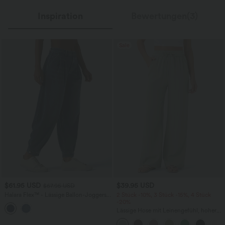
Inspiration
Bewertungen(3)
Sale
$61.95 USD
$39.95 USD
$67.95 USD
Halara Flex™ - Lässige Ballon-Joggers
2 Stück -10%, 3 Stück -15%, 4 Stück
aus Denim mit mittelhohem Bund und
-20%
mehreren Taschen
Lässige Hose mit Leinengefühl, hoher
Taille, Kordelzug an der Seite und
weitem Bein