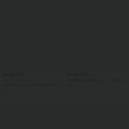
$42.95 USD
$44.95 USD
2 für 69 €, 3 für 99 €
Geraffter, figurbetonter 2-in-1 Midirock
aus Kunstleder mit hohem Bund und
DayStretch - Lässige Hose mit hohem
abgerundetem Saum
Bund, Seitentaschen und Barrel-Leg
+5
Sale