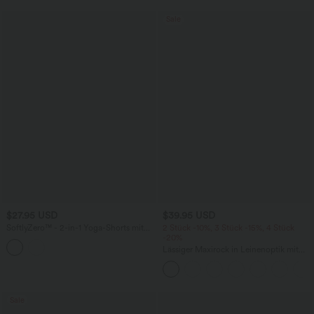
Sale
$27.95 USD
$39.95 USD
SoftlyZero™ - 2-in-1 Yoga-Shorts mit
2 Stück -10%, 3 Stück -15%, 4 Stück
hohem Crossover-Bund, mehreren
-20%
Taschen und Ösen - schnelltrocknend,
Lässiger Maxirock in Leinenoptik mit
7,6 cm
hohem Bund und Kordelzug
Sale