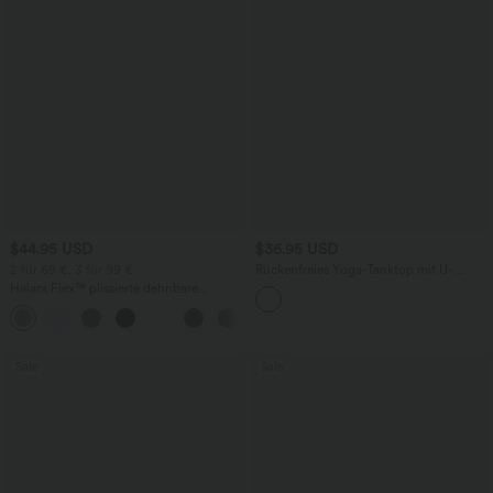
$44.95 USD
$36.95 USD
2 für 69 €, 3 für 99 €
Rückenfreies Yoga-Tanktop mit U-
Ausschnitt, überkreuzten Trägern und
Halara Flex™ plissierte dehnbare
abgerundetem Saum
Stoffhose mit hohem Bund,
+23
Seitentaschen und geradem Bein
Sale
Sale