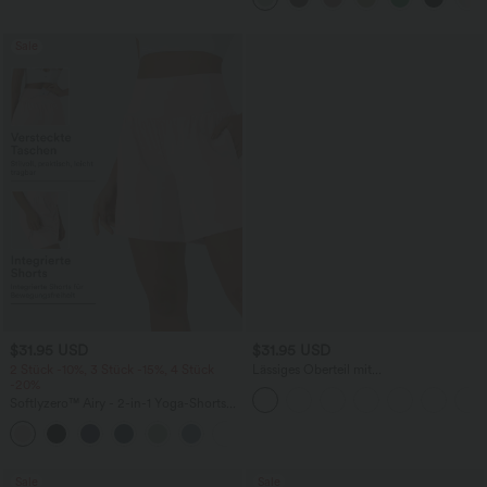
Sale
$31.95 USD
$31.95 USD
2 Stück -10%, 3 Stück -15%, 4 Stück
Lässiges Oberteil mit
-20%
Rundhalsausschnitt und
Fledermausärmeln
Softlyzero™ Airy - 2-in-1 Yoga-Shorts
mit superhohem Bund, mehreren
+23
Taschen und InstantCool - 17,78 cm
Sale
Sale