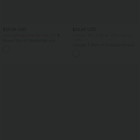
$25.95 USD
$22.95 USD
Extra Schnäppchen $23.49 USD
2 Stück -10%, 3 Stück -15%, 4 Stück
-20%
Blusen-Top mit Neckholder und
Schlüssellochausschnitt, plissiert,
Lässiges T-Shirt mit V-Ausschnitt und
+3
ärmellos, abgerundeter Saum
kurzen Ärmeln