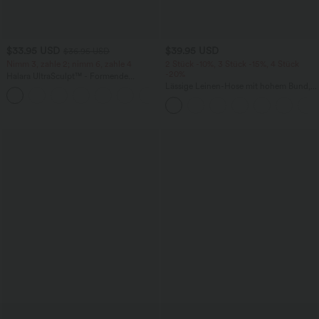
$33.95 USD
$39.95 USD
$36.95 USD
Nimm 3, zahle 2; nimm 6, zahle 4
2 Stück -10%, 3 Stück -15%, 4 Stück
-20%
Halara UltraSculpt™ - Formende
Workout-Leggings mit hohem Bund,
Lässige Leinen-Hose mit hohem Bund,
+17
Seitentaschen und Bauchkontrolle
Kordelzug, weitem Bein und Taschen