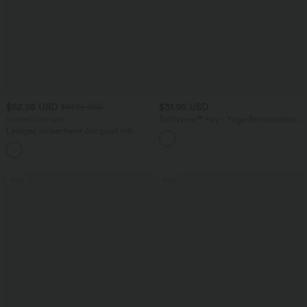
$52.95 USD
$31.95 USD
$61.95 USD
limited time sale
Softlyzero™ Airy - Yoga-Bermudashorts
mit hohem Bund, mehreren Taschen
Lässiger, rückenfreier Jumpsuit mit
und InstantCool
Seitentaschen
+10
Sale
Sale