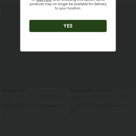
products may no longer be available for delivery
Sale
Sale
to your location.
YES
$33.95 USD
$42.95 USD
$50.95 USD
2 Stück -10%, 3 Stück -15%, 4 Stück
2 Stück -10%, 3 Stück -15%, 4 Stück
-20%
-20%
Halara Flex™ - Schmal zulaufende
Jumpsuit mit V-Ausschnitt, kurzen
Bürohose mit hohem Bund,
Ärmeln, plissierten Seitentaschen und
+8
Seitentaschen und Waffelstoff
weitem Bein, fließendem Waffelmuster
Sale