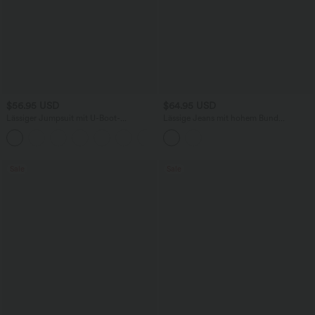
$56.95 USD
$64.95 USD
Lässiger Jumpsuit mit U-Boot-
Lässige Jeans mit hohem Bund
Ausschnitt, Seitentaschen, kurzen
mehreren Taschen und weitem Bein
Ärmeln und Kordelzug - Easy Peezy
Edition
Sale
Sale