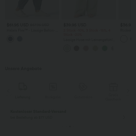
$61.95 USD
$39.95 USD
$36.95
$67.95 USD
Halara Flex™ - Lässige Ballon-
2 Stück -10%, 3 Stück -15%, 4
Rückenfre
Joggers aus Denim mit
Stück -20%
U-Ausschn
mittelhohem Bund und
Trägern 
Lässige Hose mit Leinengefühl,
mehreren Taschen
Saum
hoher Taille, Kordelzug an der
Seite und weitem Bein
Unsere Angebote
Gratis
Lieferung
Rückgabe
Gutscheine
k
Geschenk
Kostenloser Standard-Versand
bei Bestellung ab $77 USD