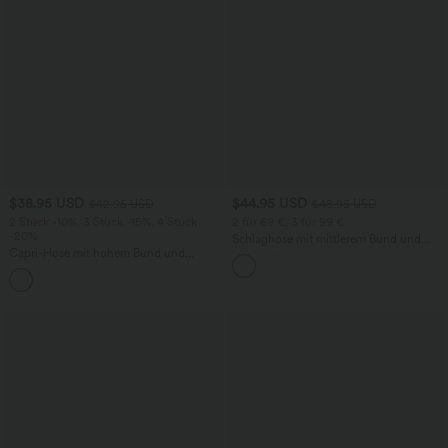
$38.95 USD
$44.95 USD
$42.95 USD
$48.95 USD
2 Stück -10%, 3 Stück -15%, 4 Stück
2 für 69 €, 3 für 99 €
-20%
Schlaghose mit mittlerem Bund und
Capri-Hose mit hohem Bund und
seitlichen Reißverschlusstaschen
Seitentaschen - leinenähnliches Material
+7