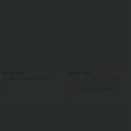
$67.95 USD
$48.95 USD
Ärmelloser Jumpsuit mit U-Boot-
2 Stück -10%, 3 Stück -15%, 4 Stück
Ausschnitt, Seitentaschen, seitlichen
-20%
+8
Bindebändern, Streifen und InstantCool
Ärmelloses, gerafftes Midikleid mit
- Easy Peezy Edition
eckigem Ausschnitt, integriertem BH
und überkreuztem Rückendesign
Sale
Sale