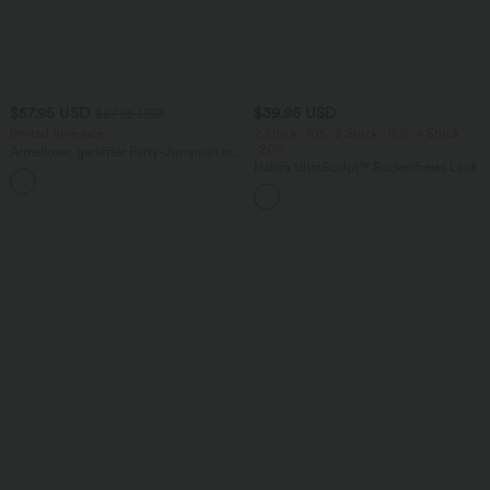
$57.95 USD
$39.95 USD
$67.95 USD
limited time sale
2 Stück -10%, 3 Stück -15%, 4 Stück
-20%
Ärmelloser, geraffter Party-Jumpsuit mit
V-Ausschnitt, Seitentaschen und
Halara UltraSculpt™ Rückenfreies Lauf-
+7
unsichtbarem Reißverschluss - pipi-
Tanktop mit U-Ausschnitt und
praktisch
überkreuztem, abgerundetem Saum