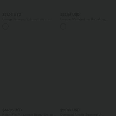
$31.95 USD
$33.95 USD
Lässige Bluse mit V-Ausschnitt und
Lässiges Midikleid mit Kordelzug,
kurzen Puffärmeln
Schlitz und geschwungenem Saum
$44.95 USD
$28.95 USD
Halara Flex™ - Lässige Baggy-Denim-
Oversized Arbeits-Bluse mit V-