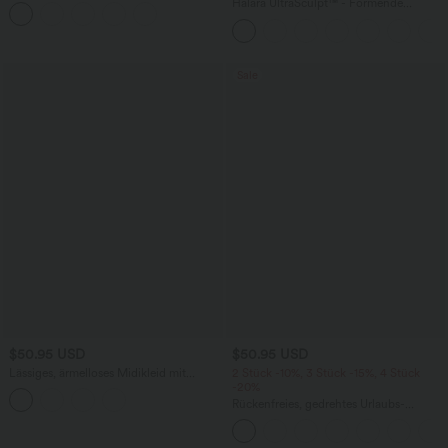
mittelhohem Bund, mehreren Taschen
Halara UltraSculpt™ - Formende
und Kordelzug
Workout-Leggings mit hohem Bund,
Seitentaschen, Booty-Scrunch und
Bauchkontrolle
Sale
$50.95 USD
$50.95 USD
Lässiges, ärmelloses Midikleid mit
2 Stück -10%, 3 Stück -15%, 4 Stück
Rundhalsausschnitt, integriertem BH
-20%
und Rüschensaum
Rückenfreies, gedrehtes Urlaubs-
Maxikleid mit Seitentaschen und Schlitz