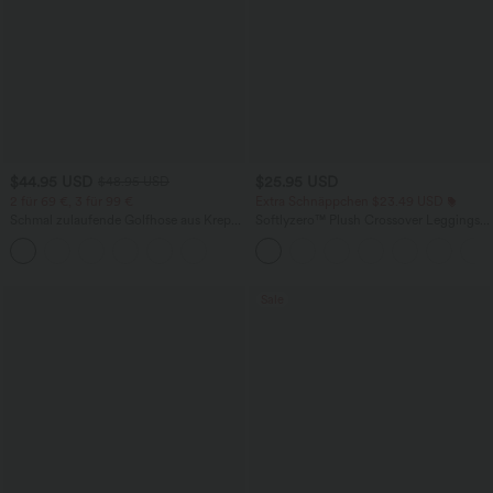
$44.95 USD
$25.95 USD
$48.95 USD
2 für 69 €, 3 für 99 €
Extra Schnäppchen $23.49 USD
Schmal zulaufende Golfhose aus Krepp
Softlyzero™ Plush Crossover Leggings
mit hohem Bund und Seitentaschen
mit Taschen
Sale