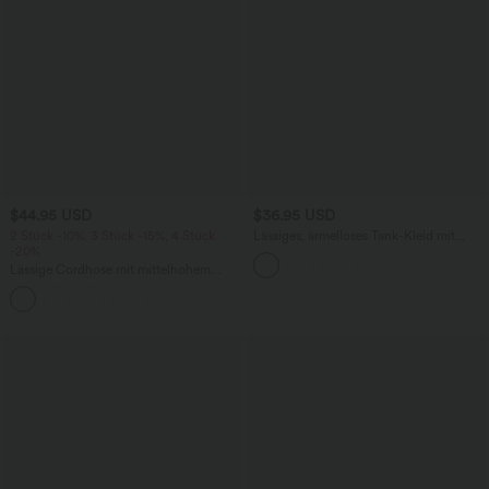
$44.95 USD
$36.95 USD
2 Stück -10%, 3 Stück -15%, 4 Stück
Lässiges, ärmelloses Tank-Kleid mit
-20%
Rundhalsausschnitt und Seitentaschen
Lässige Cordhose mit mittelhohem
Bund, Reißverschluss und Seitentaschen
+7