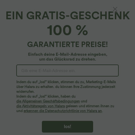
EIN GRATIS-GESCHENK
Halara Flex™ - Arbeits-Hose mit mittelhohem
100 %
Bund, Seitentaschen und schmal zulaufendem
Bein - schnelltrocknend, UPF40+
5
(
3
)
GARANTIERTE PREISE!
$24.95 USD
$39.95 USD
Einfach deine E-Mail-Adresse eingeben,
um das Glücksrad zu drehen.
Indem du auf „los!“ klicken, stimmen du zu, Marketing-E-Mails
über Halara zu erhalten. du können Ihre Zustimmung jederzeit
widerrufen.
Indem du auf „los!“ klicken, haben du
die Allgemeinen Geschäftsbedingungen
und
die Aktivitätsregeln von Halara
gelesen und stimmen ihnen zu
und
erkennen die Datenschutzrichtlinie von Halara an
.
los!