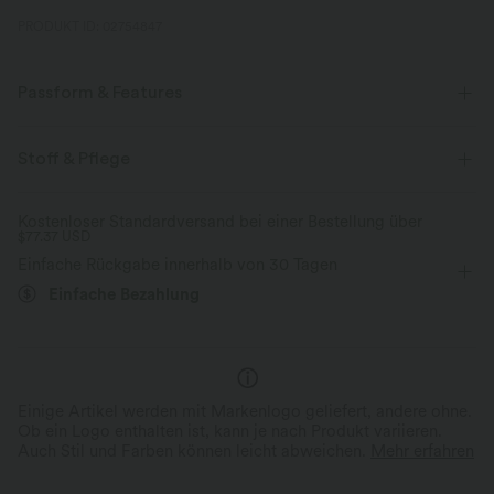
PRODUKT ID: 02754847
Passform & Features
Für: Arbeit, Pendeln und Freizeitaktivitäten
flacher Bund
Stoff & Pflege
Seitentaschen
überziehen
7/8-Länge
Kostenloser Standardversand bei einer Bestellung über
$77.37 USD
mit mittlerem Bund
kegelförmig
Vier-Wege-Stretch
Einfache Rückgabe innerhalb von 30 Tagen
Einfache Bezahlung
Einige Artikel werden mit Markenlogo geliefert, andere ohne.
Ob ein Logo enthalten ist, kann je nach Produkt variieren.
Auch Stil und Farben können leicht abweichen.
Mehr erfahren