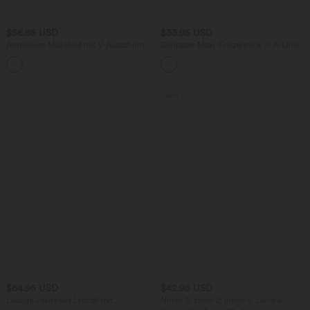
$56.95 USD
$33.95 USD
Ärmelloses Midikleid mit V-Ausschnitt,
Gerippter Maxi-Freizeitrock in A-Linie
Seitentaschen und Reißverschluss
mit hohem Bund und Schlitzsaum
Sale
$64.95 USD
$42.95 USD
Lässige Jeans aus Lyocell mit
Nimm 3, zahle 2; nimm 6, zahle 4