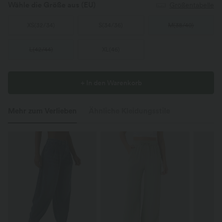
Wähle die Größe aus
(EU)
Größentabelle
XS
(
32/34
)
S
(
34/36
)
M
(
38/40
)
L
(
42/44
)
XL
(
46
)
+ In den Warenkorb
Mehr zum Verlieben
Ähnliche Kleidungsstile