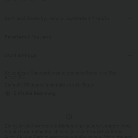
PRODUKT ID: 02855947
Soft and Stretchy, Halara DayStretch™ Fabric
Feel-good comfort that's soft, stretchy, and breathable enough for any
activity.
Passform & Features
Vier-Wege-Stretch
Atmungsaktiv
flacher Bund
Seitentaschen
überziehen
Stoff & Pflege
Kordelzug
lässig
bodenlang
mit mittlerem Bund
weich
Feuchtigkeitsableitend
Kostenloser Standardversand bei einer Bestellung über
$77.37 USD
Schlaghose
Hohe Dehnung
Vier-Wege-Stretch
Verbesserte Selbstglättung
Einfache Rückgabe innerhalb von 30 Tagen
Schmale Passform
Einfache Bezahlung
Einige Artikel werden mit Markenlogo geliefert, andere ohne.
Ob ein Logo enthalten ist, kann je nach Produkt variieren.
Auch Stil und Farben können leicht abweichen.
Mehr erfahren