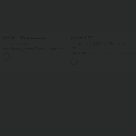
$57.95 USD
$39.95 USD
$67.95 USD
limited time sale
2 Stück -10%, 3 Stück -15%, 4 Stück
-20%
Ärmelloser, geraffter Party-Jumpsuit mit
V-Ausschnitt, Seitentaschen und
Halara UltraSculpt™ Rückenfreies Lauf-
+7
unsichtbarem Reißverschluss - pipi-
Tanktop mit U-Ausschnitt und
praktisch
überkreuztem, abgerundetem Saum