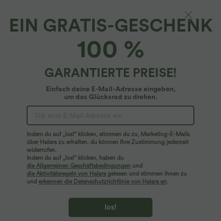
EIN GRATIS-GESCHENK
Halara DayStretch*
100 %
DayStretch - Schmale Flare-Hose mit
mittelhohem Bund, Seitentaschen und
Kordelzug
4.8
(
76
)
GARANTIERTE PREISE!
$42.95 USD
Einfach deine E-Mail-Adresse eingeben,
um das Glücksrad zu drehen.
Indem du auf „los!“ klicken, stimmen du zu, Marketing-E-Mails
über Halara zu erhalten. du können Ihre Zustimmung jederzeit
widerrufen.
Indem du auf „los!“ klicken, haben du
die Allgemeinen Geschäftsbedingungen
und
die Aktivitätsregeln von Halara
gelesen und stimmen ihnen zu
und
erkennen die Datenschutzrichtlinie von Halara an
.
los!