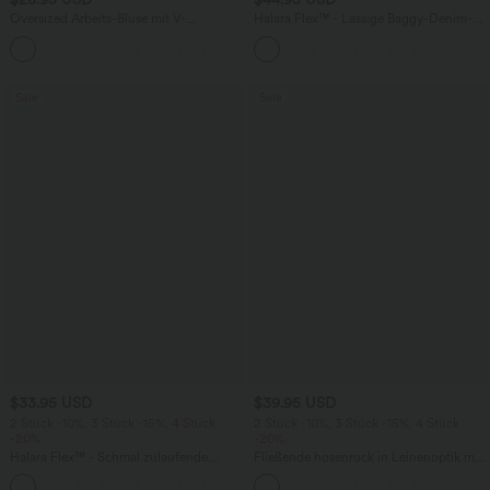
Oversized Arbeits-Bluse mit V-
Halara Flex™ - Lässige Baggy-Denim-
Ausschnitt und kurzen Ärmeln -
Shorts mit hohem Crossover-Bund und
+1
knitterfrei
mehreren Taschen
Sale
Sale
$33.95 USD
$39.95 USD
2 Stück -10%, 3 Stück -15%, 4 Stück
2 Stück -10%, 3 Stück -15%, 4 Stück
-20%
-20%
Halara Flex™ - Schmal zulaufende
Fließende hosenrock in Leinenoptik mit
Bürohose mit hohem Bund,
mittelhohem Bund, Seitentaschen und
+8
Seitentaschen und Waffelstoff
weitem Bein