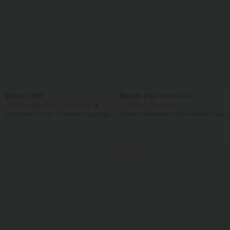
$25.95 USD
$44.95 USD
$48.95 USD
Extra Schnäppchen $23.49 USD
2 für 69 €, 3 für 99 €
Softlyzero™ Plush Crossover Leggings
Schmal zulaufende Golfhose aus Krepp
mit Taschen
mit hohem Bund und Seitentaschen
+16
Sale