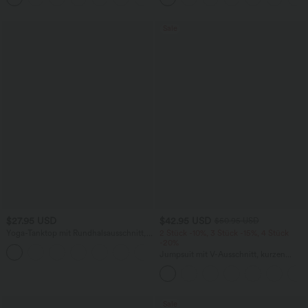
Sale
$27.95 USD
$42.95 USD
$50.95 USD
Yoga-Tanktop mit Rundhalsausschnitt,
2 Stück -10%, 3 Stück -15%, 4 Stück
Rüschen und InstantCool
-20%
+16
Jumpsuit mit V-Ausschnitt, kurzen
Ärmeln, plissierten Seitentaschen und
weitem Bein, fließendem Waffelmuster
Sale