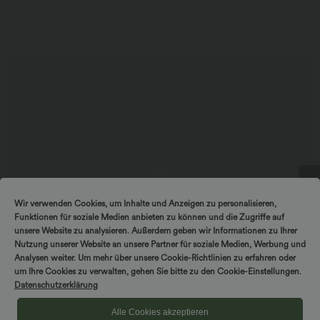
$56.95 USD
$33.95 USD
$36.95 USD
Wir verwenden Cookies, um Inhalte und Anzeigen zu personalisieren,
DREH & GEWINNE!
Ärmelloses Midikleid mit V-Ausschnitt,
Nimm 3, zahle 2; nimm 6, zahle 4
Funktionen für soziale Medien anbieten zu können und die Zugriffe auf
Seitentaschen und Reißverschluss
Halara UltraSculpt™ - Formende
Workout-Leggings mit hohem Bund,
unsere Website zu analysieren. Außerdem geben wir Informationen zu Ihrer
Seitentaschen und Bauchkontrolle
Nutzung unserer Website an unsere Partner für soziale Medien, Werbung und
Analysen weiter. Um mehr über unsere Cookie-Richtlinien zu erfahren oder
um Ihre Cookies zu verwalten, gehen Sie bitte zu den Cookie-Einstellungen.
Sale
Datenschutzerklärung
Alle Cookies akzeptieren