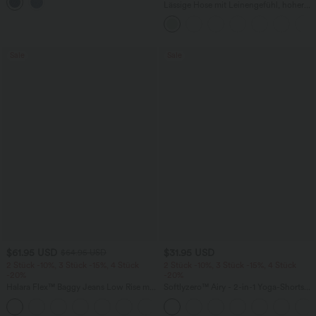
mehreren Taschen
Lässige Hose mit Leinengefühl, hoher
Taille, Kordelzug an der Seite und
weitem Bein
Sale
Sale
$61.95 USD
$31.95 USD
$64.95 USD
2 Stück -10%, 3 Stück -15%, 4 Stück
2 Stück -10%, 3 Stück -15%, 4 Stück
-20%
-20%
Halara Flex™ Baggy Jeans Low Rise mit
Softlyzero™ Airy - 2-in-1 Yoga-Shorts
Knopf und Reißverschluss, mehreren
mit superhohem Bund, mehreren
+5
Taschen, weitem Bein
Taschen und InstantCool - 17,78 cm