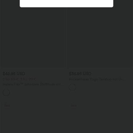
$42.95 USD
$36.95 USD
2 für 69 €, 3 für 99 €
Rückenfreies Yoga-Tanktop mit U-
Ausschnitt, überkreuzten Trägern und
Halara Flex™ dehnbare Stoffhose mit
abgerundetem Saum
hohem Bund, Waffelmuster,
+20
Seitentaschen und weitem Bein
Sale
Sale