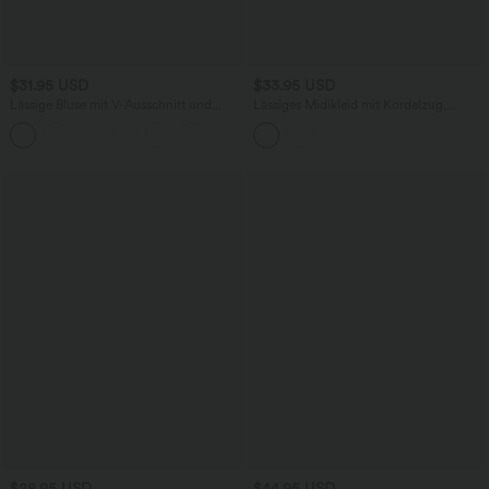
$31.95 USD
$33.95 USD
Lässige Bluse mit V-Ausschnitt und
Lässiges Midikleid mit Kordelzug,
kurzen Puffärmeln
Schlitz und geschwungenem Saum
$28.95 USD
$44.95 USD