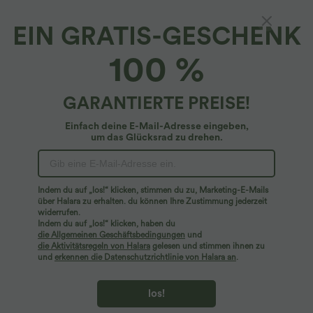
EIN GRATIS-GESCHENK
Lässige Karottenhose mit mittelhohem Bund
100 %
und Kordelzug und Taschen
4.4
(
74
)
GARANTIERTE PREISE!
$42.95 USD
Einfach deine E-Mail-Adresse eingeben,
um das Glücksrad zu drehen.
Indem du auf „los!“ klicken, stimmen du zu, Marketing-E-Mails
über Halara zu erhalten. du können Ihre Zustimmung jederzeit
widerrufen.
Indem du auf „los!“ klicken, haben du
die Allgemeinen Geschäftsbedingungen
und
die Aktivitätsregeln von Halara
gelesen und stimmen ihnen zu
und
erkennen die Datenschutzrichtlinie von Halara an
.
los!