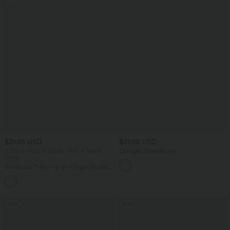
$31.95 USD
$31.95 USD
2 Stück -10%, 3 Stück -15%, 4 Stück
Lässiges Oberteil mit
-20%
Rundhalsausschnitt und
Fledermausärmeln
Softlyzero™ Airy - 2-in-1 Yoga-Shorts
mit superhohem Bund, mehreren
+23
Taschen und InstantCool - 17,78 cm
Sale
Sale