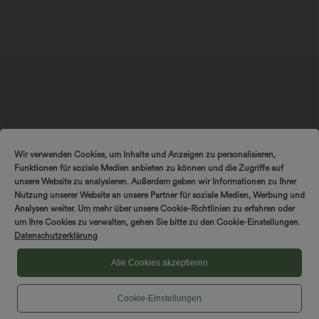
$25.95 USD
$52.95 USD
$61.95 USD
Wir verwenden Cookies, um Inhalte und Anzeigen zu personalisieren,
Extra Schnäppchen $23.49 USD
limited time sale
Funktionen für soziale Medien anbieten zu können und die Zugriffe auf
Softlyzero™ Plush Crossover Leggings
Lässiger, rückenfreier Jumpsuit mit
mit Taschen
Seitentaschen
unsere Website zu analysieren. Außerdem geben wir Informationen zu Ihrer
+16
Nutzung unserer Website an unsere Partner für soziale Medien, Werbung und
Analysen weiter. Um mehr über unsere Cookie-Richtlinien zu erfahren oder
DREH & GEWINNE!
um Ihre Cookies zu verwalten, gehen Sie bitte zu den Cookie-Einstellungen.
Sale
Sale
Datenschutzerklärung
Alle Cookies akzeptieren
Cookie-Einstellungen