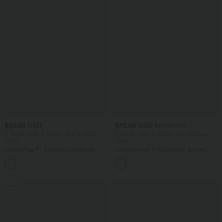
$33.95 USD
$42.95 USD
$50.95 USD
2 Stück -10%, 3 Stück -15%, 4 Stück
2 Stück -10%, 3 Stück -15%, 4 Stück
-20%
-20%
Halara Flex™ - Schmal zulaufende
Jumpsuit mit V-Ausschnitt, kurzen
Bürohose mit hohem Bund,
Ärmeln, plissierten Seitentaschen und
+8
Seitentaschen und Waffelstoff
weitem Bein, fließendem Waffelmuster
Sale