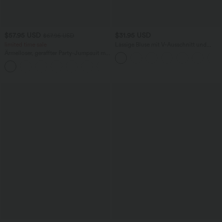
$57.95 USD
$31.95 USD
$67.95 USD
limited time sale
Lässige Bluse mit V-Ausschnitt und
kurzen Puffärmeln
Ärmelloser, geraffter Party-Jumpsuit mit
V-Ausschnitt, Seitentaschen und
+7
unsichtbarem Reißverschluss - pipi-
praktisch