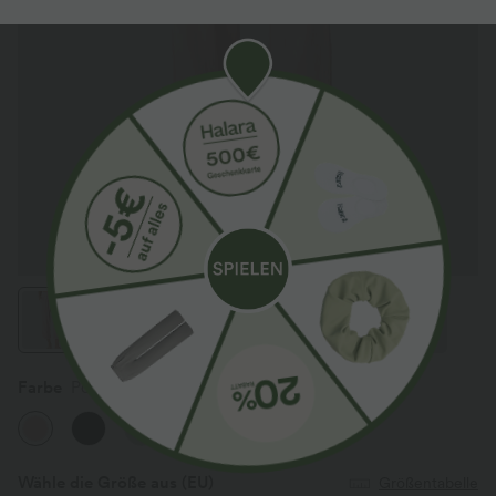
Farbe
Potpourri
Wähle die Größe aus
(EU)
Größentabelle