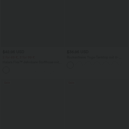
$42.95 USD
$36.95 USD
2 für 69 €, 3 für 99 €
Rückenfreies Yoga-Tanktop mit U-
Ausschnitt, überkreuzten Trägern und
Halara Flex™ dehnbare Stoffhose mit
abgerundetem Saum
hohem Bund, Waffelmuster,
+20
Seitentaschen und weitem Bein
Sale
Sale