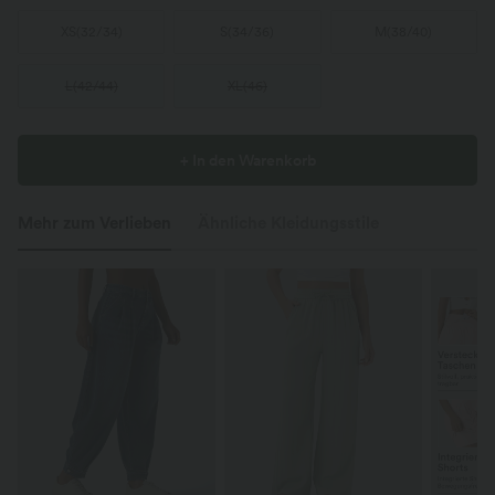
XS
(
32/34
)
S
(
34/36
)
M
(
38/40
)
L
(
42/44
)
XL
(
46
)
+ In den Warenkorb
Mehr zum Verlieben
Ähnliche Kleidungsstile