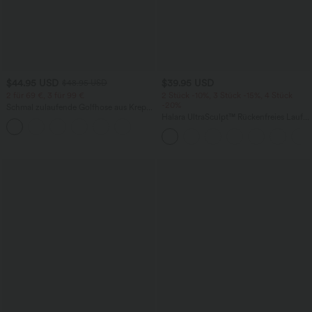
$44.95 USD
$39.95 USD
$48.95 USD
2 für 69 €, 3 für 99 €
2 Stück -10%, 3 Stück -15%, 4 Stück
-20%
Schmal zulaufende Golfhose aus Krepp
mit hohem Bund und Seitentaschen
Halara UltraSculpt™ Rückenfreies Lauf-
Tanktop mit U-Ausschnitt und
überkreuztem, abgerundetem Saum