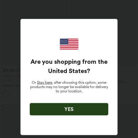
Are you shopping from the
United States
?
$61.95 USD
$44.95 USD
$64.95 USD
2 Stück -10%, 3 Stück -15%, 4 Stück
2 für 69 €, 3 für 99 €
-20%
Halara Flex™ plissierte dehnbare
Or
Stay here
, after choosing this option, some
Halara Flex™ Baggy Jeans Low Rise mit
Stoffhose mit hohem Bund,
products may no longer be available for delivery
Knopf und Reißverschluss, mehreren
Seitentaschen und geradem Bein
to your location.
+5
Taschen, weitem Bein
Sale
YES