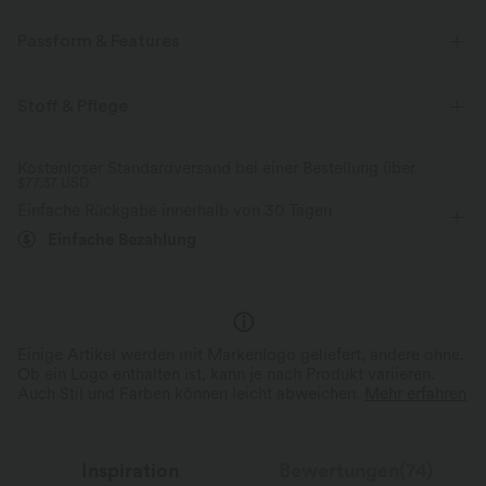
Passform & Features
flacher Bund
lässig
Knielänge
Stoff & Pflege
mit mittlerem Bund
kegelförmig
Kostenloser Standardversand bei einer Bestellung über
$77.37 USD
Einfache Rückgabe innerhalb von 30 Tagen
Einfache Bezahlung
Einige Artikel werden mit Markenlogo geliefert, andere ohne.
Ob ein Logo enthalten ist, kann je nach Produkt variieren.
Auch Stil und Farben können leicht abweichen.
Mehr erfahren
Inspiration
Bewertungen(74)