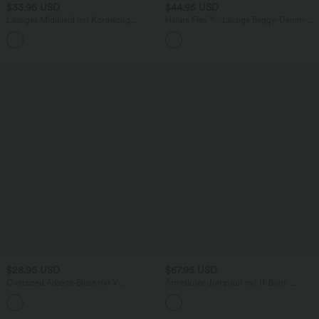
$33.95 USD
$44.95 USD
Lässiges Midikleid mit Kordelzug,
Halara Flex™ - Lässige Baggy-Denim-
Schlitz und geschwungenem Saum
Shorts mit hohem Crossover-Bund und
mehreren Taschen
$28.95 USD
$67.95 USD
Oversized Arbeits-Bluse mit V-
Ärmelloser Jumpsuit mit U-Boot-
Ausschnitt und kurzen Ärmeln -
Ausschnitt, Seitentaschen, seitlichen
+1
knitterfrei
Bindebändern, Streifen und InstantCool
- Easy Peezy Edition