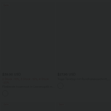
Sale
$39.95 USD
$27.95 USD
2 Stück -10%, 3 Stück -15%, 4 Stück
Yoga-Tanktop mit Rundhalsausschnitt,
-20%
Rüschen und InstantCool
Fließende hosenrock in Leinenoptik mit
mittelhohem Bund, Seitentaschen und
+1
weitem Bein
Sale
Sale