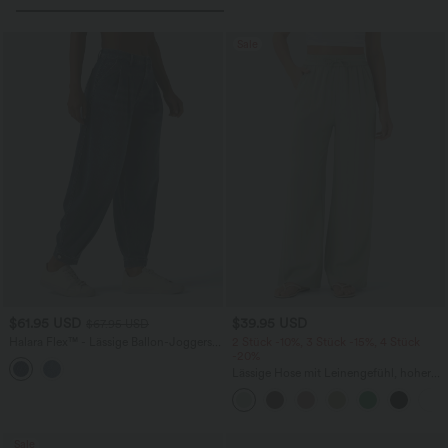
Sale
$61.95 USD
$39.95 USD
$67.95 USD
Halara Flex™ - Lässige Ballon-Joggers
2 Stück -10%, 3 Stück -15%, 4 Stück
aus Denim mit mittelhohem Bund und
-20%
mehreren Taschen
Lässige Hose mit Leinengefühl, hoher
Taille, Kordelzug an der Seite und
weitem Bein
Sale