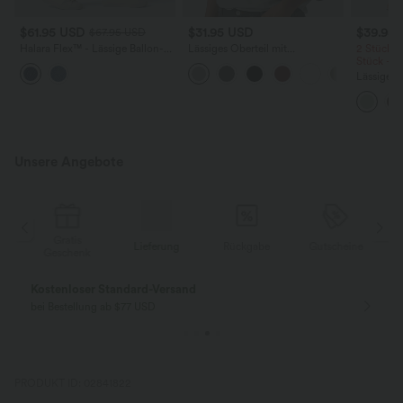
$61.95 USD
$31.95 USD
$39.95
$67.95 USD
Halara Flex™ - Lässige Ballon-
Lässiges Oberteil mit
2 Stück -
Joggers aus Denim mit
Rundhalsausschnitt und
Stück -2
mittelhohem Bund und
Fledermausärmeln
Lässige H
mehreren Taschen
hoher Tai
Seite und
Unsere Angebote
Gratis
Lieferung
Rückgabe
Gutscheine
k
Geschenk
Kostenloser Standard-Versand
bei Bestellung ab $77 USD
PRODUKT ID: 02841822