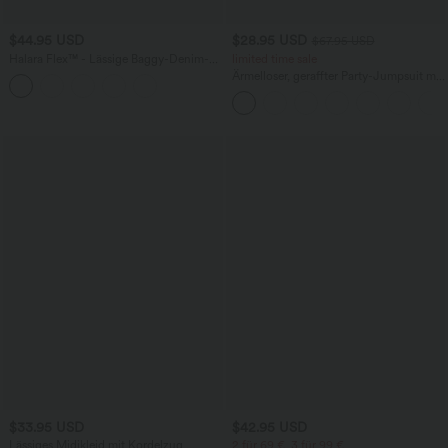
$44.95 USD
$28.95 USD
$67.95 USD
Halara Flex™ - Lässige Baggy-Denim-
limited time sale
Shorts mit hohem Crossover-Bund und
Ärmelloser, geraffter Party-Jumpsuit mit
mehreren Taschen
V-Ausschnitt, Seitentaschen und
unsichtbarem Reißverschluss - pipi-
praktisch
$33.95 USD
$42.95 USD
Lässiges Midikleid mit Kordelzug,
2 für 69 €, 3 für 99 €