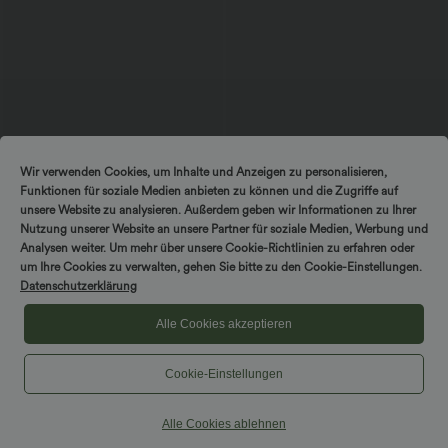
$56.95 USD
$50.95 USD
Wir verwenden Cookies, um Inhalte und Anzeigen zu personalisieren,
Ärmelloses Midikleid mit V-Ausschnitt,
2 Stück -10%, 3 Stück -15%, 4 Stück
Funktionen für soziale Medien anbieten zu können und die Zugriffe auf
Seitentaschen und Reißverschluss
-20%
Rückenfreies, gedrehtes Urlaubs-
unsere Website zu analysieren. Außerdem geben wir Informationen zu Ihrer
Maxikleid mit Seitentaschen und Schlitz
Nutzung unserer Website an unsere Partner für soziale Medien, Werbung und
Analysen weiter. Um mehr über unsere Cookie-Richtlinien zu erfahren oder
um Ihre Cookies zu verwalten, gehen Sie bitte zu den Cookie-Einstellungen.
Datenschutzerklärung
Alle Cookies akzeptieren
Cookie-Einstellungen
Alle Cookies ablehnen