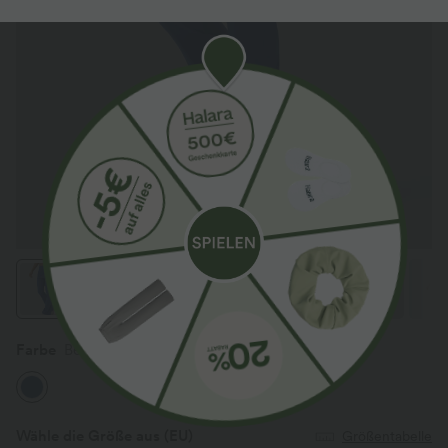
Farbe
Beaucoup Blue
Wähle die Größe aus
(EU)
Größentabelle