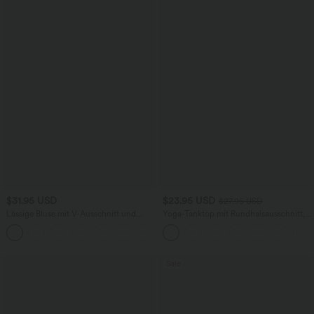
$31.95 USD
$23.95 USD
$27.95 USD
Lässige Bluse mit V-Ausschnitt und
Yoga-Tanktop mit Rundhalsausschnitt,
kurzen Puffärmeln
Rüschen und InstantCool
Sale