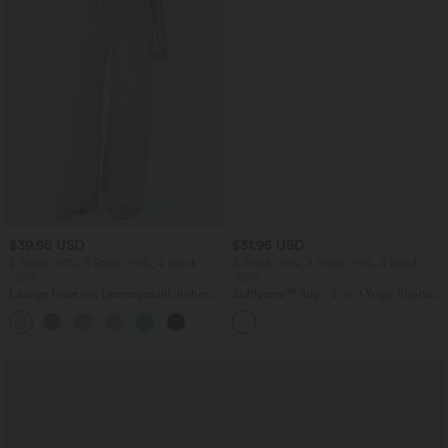
$39.95 USD
$31.95 USD
2 Stück -10%, 3 Stück -15%, 4 Stück
2 Stück -10%, 3 Stück -15%, 4 Stück
-20%
-20%
Lässige Hose mit Leinengefühl, hoher
Softlyzero™ Airy - 2-in-1 Yoga-Shorts
Taille, Kordelzug an der Seite und
mit superhohem Bund, mehreren
+15
weitem Bein
Taschen und InstantCool - 17,78 cm