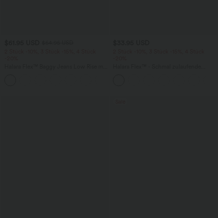
$61.95 USD
$33.95 USD
$64.95 USD
2 Stück -10%, 3 Stück -15%, 4 Stück
2 Stück -10%, 3 Stück -15%, 4 Stück
-20%
-20%
Halara Flex™ Baggy Jeans Low Rise mit
Halara Flex™ - Schmal zulaufende
Knopf und Reißverschluss, mehreren
Bürohose mit hohem Bund,
+5
Taschen, weitem Bein
Seitentaschen und Waffelstoff
Sale