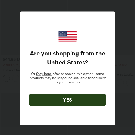
Are you shopping from the
$44.95 USD
$39.95 USD
United States
?
2 für 69 €, 3 für 99 €
2 Stück -10%, 3 Stück -15%, 4 Stück
-20%
Halara Flex™ plissierte dehnbare
Or
Stay here
, after choosing this option, some
Stoffhose mit hohem Bund,
Halara UltraSculpt™ Rückenfreies Lauf-
products may no longer be available for delivery
+23
Seitentaschen und geradem Bein
Tanktop mit U-Ausschnitt und
to your location.
überkreuztem, abgerundetem Saum
YES