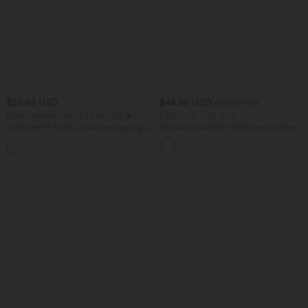
$25.95 USD
$44.95 USD
$48.95 USD
Extra Schnäppchen $23.49 USD
2 für 69 €, 3 für 99 €
Softlyzero™ Plush Crossover Leggings
Schmal zulaufende Golfhose aus Krepp
mit Taschen
mit hohem Bund und Seitentaschen
+16