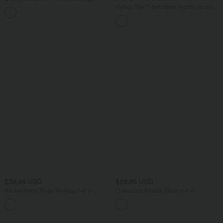
Schlitz und geschwungenem Saum
Halara Flex™ dehnbare Stoffhose mit
hohem Bund, Waffelmuster,
Seitentaschen und weitem Bein
$36.95 USD
$28.95 USD
Rückenfreies Yoga-Tanktop mit U-
Oversized Arbeits-Bluse mit V-
Ausschnitt, überkreuzten Trägern und
Ausschnitt und kurzen Ärmeln -
abgerundetem Saum
knitterfrei