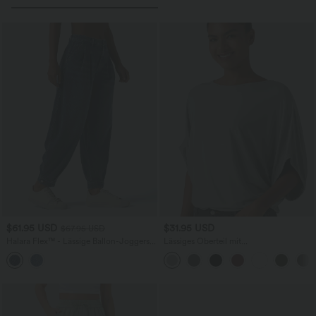
$61.95 USD
$31.95 USD
$67.95 USD
Halara Flex™ - Lässige Ballon-Joggers
Lässiges Oberteil mit
aus Denim mit mittelhohem Bund und
Rundhalsausschnitt und
mehreren Taschen
Fledermausärmeln