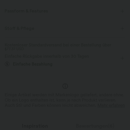
Passform & Features
flacher Bund
asymmetrisch
Schlitz-Design
Stoff & Pflege
überziehen
Yoga & Pilates
bodenlang
Kostenloser Standardversand bei einer Bestellung über
$77.37 USD
mit mittlerem Bund
Bootcut
Vier-Wege-Stretch
Einfache Rückgabe innerhalb von 30 Tagen
Einfache Bezahlung
Einige Artikel werden mit Markenlogo geliefert, andere ohne.
Ob ein Logo enthalten ist, kann je nach Produkt variieren.
Auch Stil und Farben können leicht abweichen.
Mehr erfahren
Inspiration
Bewertungen(6)