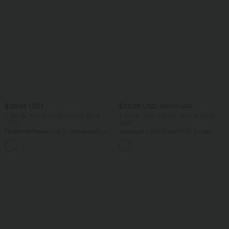
$39.95 USD
$23.95 USD
$50.95 USD
2 Stück -10%, 3 Stück -15%, 4 Stück
2 Stück -10%, 3 Stück -15%, 4 Stück
-20%
-20%
Fließende hosenrock in Leinenoptik mit
Jumpsuit mit V-Ausschnitt, kurzen
mittelhohem Bund, Seitentaschen und
Ärmeln, plissierten Seitentaschen und
+1
weitem Bein
weitem Bein, fließendem Waffelmuster