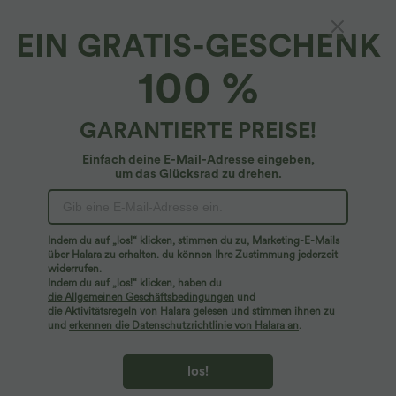
EIN GRATIS-GESCHENK
2-in-1 Bootcut-Yogahose mit mittelhohem
100 %
Bund, InstantCool und Schlitz
5
(
6
)
GARANTIERTE PREISE!
$24.95 USD
$42.95 USD
Einfach deine E-Mail-Adresse eingeben,
um das Glücksrad zu drehen.
Indem du auf „los!“ klicken, stimmen du zu, Marketing-E-Mails
über Halara zu erhalten. du können Ihre Zustimmung jederzeit
widerrufen.
Indem du auf „los!“ klicken, haben du
die Allgemeinen Geschäftsbedingungen
und
die Aktivitätsregeln von Halara
gelesen und stimmen ihnen zu
und
erkennen die Datenschutzrichtlinie von Halara an
.
los!