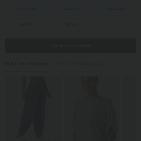
XS
(
32/34
)
S
(
34/36
)
M
(
38/40
)
L
(
42/44
)
XL
(
46
)
+ In den Warenkorb
Mehr zum Verlieben
Ähnliche Kleidungsstile