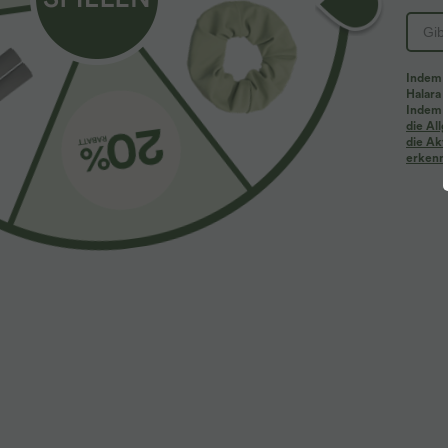
Indem d
Halara 
Indem d
Mehr zum Verlieben
Ähnliche Kleidungsstile
die Al
die Akt
erkenne
$61.95 USD
$39.95 USD
$67.95 USD
Halara Flex™ - Lässige
2 Stück -10%, 3 Stück -15%, 4
2