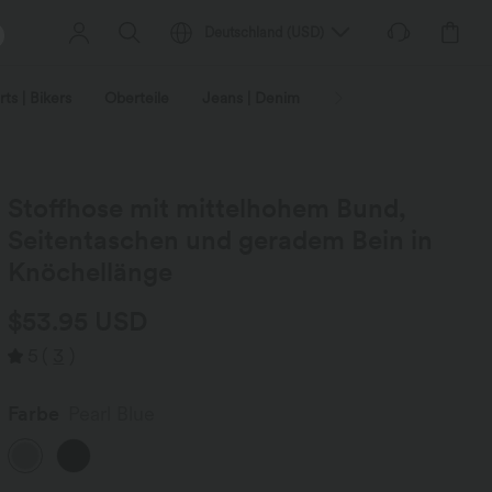
Deutschland
(
USD
)
ts | Bikers
Oberteile
Jeans | Denim
Leggings
Plus-Size
Stoffhose mit mittelhohem Bund,
Seitentaschen und geradem Bein in
Knöchellänge
$53.95 USD
5
(
3
)
Farbe
Pearl Blue