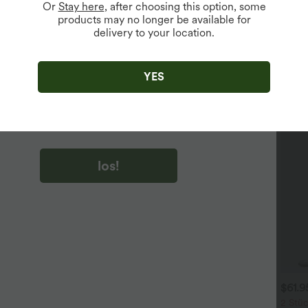
Or
Stay here
, after choosing this option, some
products may no longer be available for
delivery to your location.
u auf „los!“ klicken, stimmen du zu, Marketing-E-Mails über
zu erhalten. du können Ihre Zustimmung jederzeit widerrufen.
YES
u auf „los!“ klicken, haben du
lgemeinen Geschäftsbedingungen
und
ivitätsregeln von Halara
gelesen und stimmen ihnen zu und
n die Datenschutzrichtlinie von Halara an
.
los!
$31.95 USD
$31.95 USD
$61.
 Stück -10%, 3 Stück -15%, 4
Lässiges Oberteil mit
2 Stüc