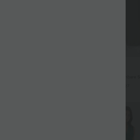
$44.95 USD
ür 99 €
2 für 69 €, 3 für 99 €
ehnbare Stoffhose mit hohem
Halara Flex™ plissierte dehnbare S
ster, Seitentaschen und weitem
hohem Bund, Seitentaschen und 
+24
+27