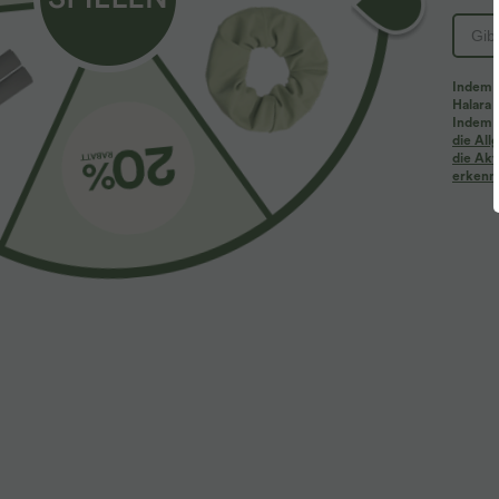
Indem d
Halara 
Indem d
die Al
die Akt
erkenne
$31.95 USD
$33.95 USD
Lässige Bluse mit V-Ausschnitt und kurzen
Lässiges Midikl
Puffärmeln
geschwungen
+3