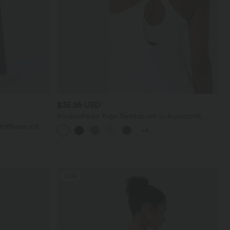
$36.95 USD
Rückenfreies Yoga-Tanktop mit U-Ausschnitt,
überkreuzten Trägern und abgerundetem Saum
toffhose mit
+4
geradem Bein
Sale