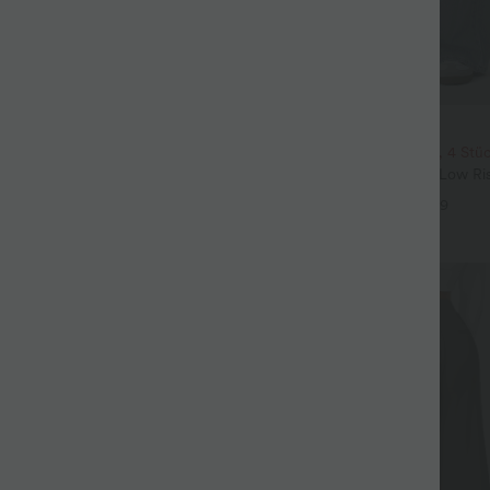
$61.95 USD
$64.95 USD
3 Stück -15%, 4 Stück -20%
2 Stück -10%, 3 Stück -15%, 4 Stü
t Leinengefühl, hoher Taille,
Halara Flex™ Baggy Jeans Low Ri
er Seite und weitem Bein
und Reißverschluss, mehreren Ta
+19
+9
Bein
Sale