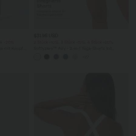
$31.95 USD
ck -20%
2 Stück -10%, 3 Stück -15%, 4 Stück -20%
se mit Knopf
Softlyzero™ Airy - 2-in-1 Yoga-Shorts mit
schen, weitem
superhohem Bund, mehreren Taschen und
+27
InstantCool - 17,78 cm