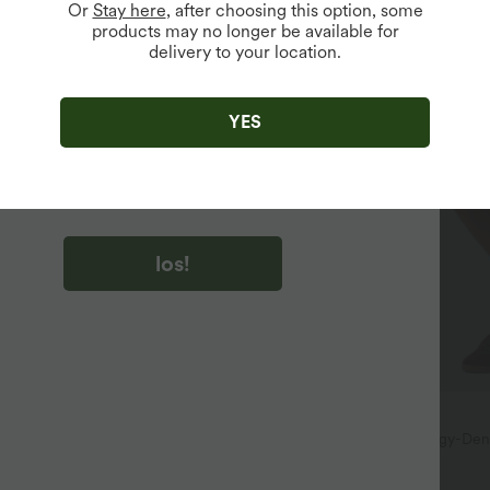
Or
Stay here
, after choosing this option, some
products may no longer be available for
delivery to your location.
u auf „los!“ klicken, stimmen du zu, Marketing-E-Mails über
zu erhalten. du können Ihre Zustimmung jederzeit widerrufen.
YES
u auf „los!“ klicken, haben du
lgemeinen Geschäftsbedingungen
und
ivitätsregeln von Halara
gelesen und stimmen ihnen zu und
n die Datenschutzrichtlinie von Halara an
.
los!
$44.95 USD
eid mit Kordelzug, Schlitz und
Halara Flex™ - Lässige Baggy-Den
em Saum
hohem Crossover-Bund und mehr