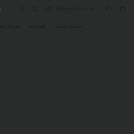
Deutschland
(
USD
)
ts | Bikers
Oberteile
Jeans | Denim
Leggings
Plus-Size