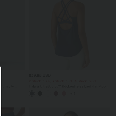
$39.95 USD
2 Stück -10%, 3 Stück -15%, 4 Stück -20%
it mit V-
Halara UltraSculpt™ Rückenfreies Lauf-Tanktop
sichtbarem
mit U-Ausschnitt und überkreuztem,
+15
abgerundetem Saum