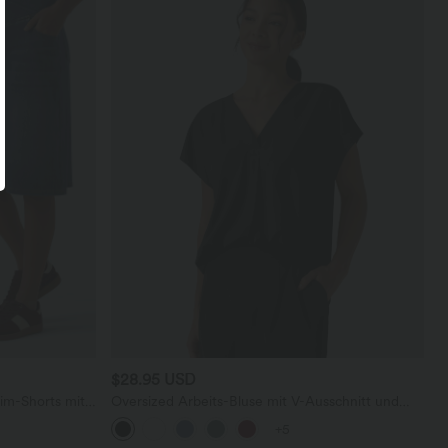
$28.95 USD
im-Shorts mit
Oversized Arbeits-Bluse mit V-Ausschnitt und
eren Taschen
kurzen Ärmeln - knitterfrei
+5