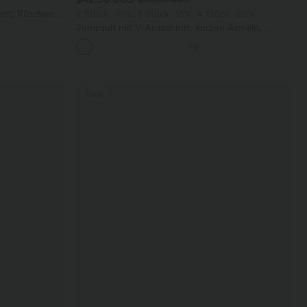
itt, Rüschen
2 Stück -10%, 3 Stück -15%, 4 Stück -20%
Jumpsuit mit V-Ausschnitt, kurzen Ärmeln,
plissierten Seitentaschen und weitem Bein,
+9
fließendem Waffelmuster
Sale