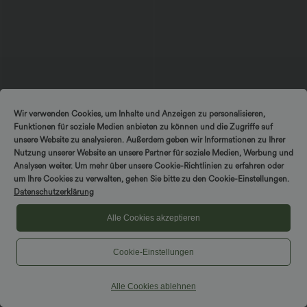
Wir verwenden Cookies, um Inhalte und Anzeigen zu personalisieren,
Funktionen für soziale Medien anbieten zu können und die Zugriffe auf
unsere Website zu analysieren. Außerdem geben wir Informationen zu Ihrer
Nutzung unserer Website an unsere Partner für soziale Medien, Werbung und
$53.95 USD
$44.95 USD
$50.95 USD
Analysen weiter. Um mehr über unsere Cookie-Richtlinien zu erfahren oder
2 Stück -10%, 3 Stück -15%, 4 Stück
2 Stück -10%, 3 Stück -15%, 4 Stück
um Ihre Cookies zu verwalten, gehen Sie bitte zu den Cookie-Einstellungen.
-20%
-20%
Datenschutzerklärung
Halara Flex™ Midi-Jeansrock mit
Halara Flex™ - Lässige Capri-Jeans mit
hohem Bund, mehreren Taschen und
hohem Bund, mehreren Taschen und
+1
legerem Schnitt, figurbetonter,
geschlitztem Saum - slim
Alle Cookies akzeptieren
verwaschener Rock
Cookie-Einstellungen
Hosen & Jogginghosen
Alle Cookies ablehnen
Kleider