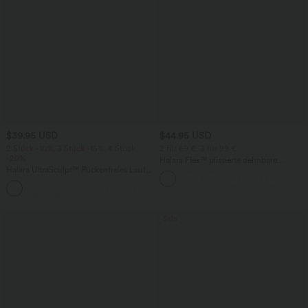
$39.95 USD
$44.95 USD
2 Stück -10%, 3 Stück -15%, 4 Stück
2 für 69 €, 3 für 99 €
-20%
Halara Flex™ plissierte dehnbare
Halara UltraSculpt™ Rückenfreies Lauf-
Stoffhose mit hohem Bund,
Tanktop mit U-Ausschnitt und
Seitentaschen und geradem Bein
+11
überkreuztem, abgerundetem Saum
Sale