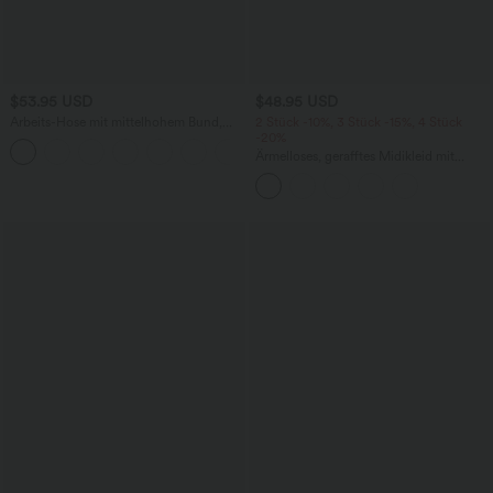
$53.95 USD
$48.95 USD
Arbeits-Hose mit mittelhohem Bund,
2 Stück -10%, 3 Stück -15%, 4 Stück
Seitentaschen und Barrel-Leg
-20%
+3
Ärmelloses, gerafftes Midikleid mit
eckigem Ausschnitt, integriertem BH
und überkreuztem Rückendesign