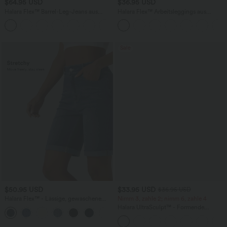
$64.95 USD
$36.95 USD
Halara Flex™ Barrel-Leg-Jeans aus
Halara Flex™ Arbeitsleggings aus
elastischem Strick-Denim mit niedrigem
elastischem Strick-Denim mit hohem
Bund, Knopf, Reißverschluss und
Bund und mehreren Taschen
mehreren Taschen
Sale
$50.95 USD
$33.95 USD
$36.95 USD
Halara Flex™ - Lässige, gewaschene
Nimm 3, zahle 2; nimm 6, zahle 4
Bermuda-Shorts aus elastischem Strick-
Halara UltraSculpt™ - Formende
Denim mit hohem Bund, mehreren
Workout-Leggings mit hohem Bund,
Taschen und Rollsaum
Seitentaschen und Bauchkontrolle