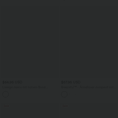
$64.95 USD
$67.95 USD
Lässige Jeans mit hohem Bund
Breezeful™ - Ärmelloser Jumpsuit mit
mehreren Taschen und weitem Bein
Seitentaschen - schnelltrocknend, Easy
Peezy Edition
Sale
Sale