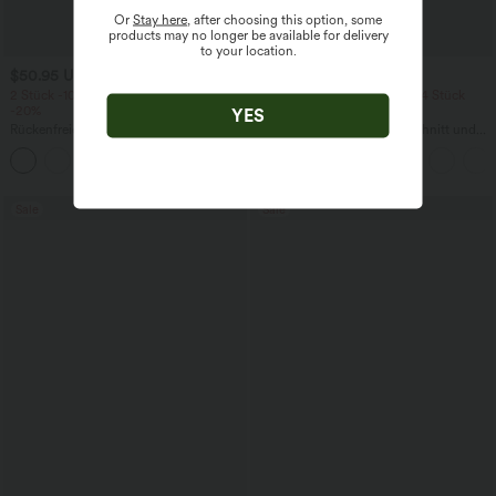
Or
Stay here
, after choosing this option, some
products may no longer be available for delivery
to your location.
$50.95 USD
$22.95 USD
2 Stück -10%, 3 Stück -15%, 4 Stück
2 Stück -10%, 3 Stück -15%, 4 Stück
-20%
-20%
YES
Rückenfreies, gedrehtes Urlaubs-
Lässiges T-Shirt mit V-Ausschnitt und
Maxikleid mit Seitentaschen und Schlitz
kurzen Ärmeln
+8
Sale
Sale