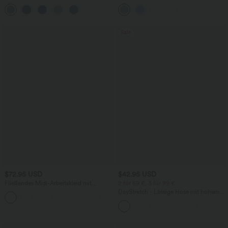
mittelhohem Bund, mehreren Taschen
Rundhalsausschnitt, integriertem BH
und Kordelzug
und Rüschensaum
Sale
$72.95 USD
$42.95 USD
Fließendes Midi-Arbeitskleid mit
2 für 69 €, 3 für 99 €
Seitentaschen, Fledermausärmeln und
DayStretch - Lässige Hose mit hohem
Bauchkontrolle
Bund, Seitentaschen und Barrel-Leg