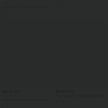
-20%
Ausschnitt und kurzen Ärmeln -
knitterfrei
Halara Flex™ - Schmal zulaufende
Bürohose mit hohem Bund,
+8
Seitentaschen und Waffelstoff
Sale
$42.95 USD
$27.95 USD
2 für 69 €, 3 für 99 €
Yoga-Tanktop mit Rundhalsausschnitt,
Rüschen und InstantCool
Halara Flex™ dehnbare Stoffhose mit
hohem Bund, Waffelmuster,
+20
Seitentaschen und weitem Bein