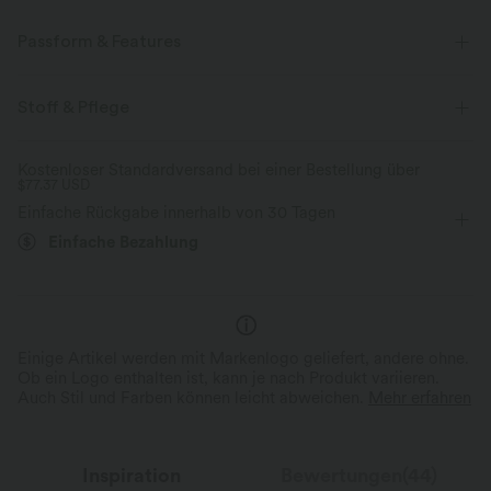
Passform & Features
flacher Bund
Gesäßtaschen
Vordertasche
Golf
Stoff & Pflege
extra lang
mit mittlerem Bund
kegelförmig
Kostenloser Standardversand bei einer Bestellung über
$77.37 USD
Zwei-Wege-Stretch
Einfache Rückgabe innerhalb von 30 Tagen
Einfache Bezahlung
Einige Artikel werden mit Markenlogo geliefert, andere ohne.
Ob ein Logo enthalten ist, kann je nach Produkt variieren.
Auch Stil und Farben können leicht abweichen.
Mehr erfahren
Inspiration
Bewertungen(44)