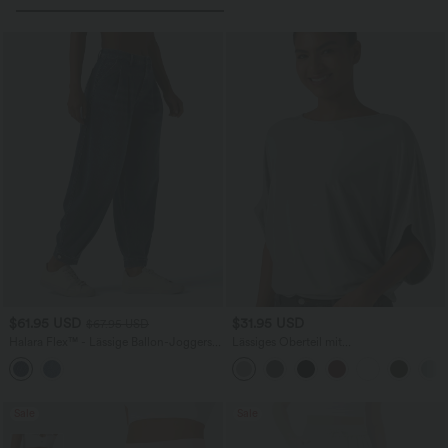
$61.95 USD
$31.95 USD
$67.95 USD
Halara Flex™ - Lässige Ballon-Joggers
Lässiges Oberteil mit
aus Denim mit mittelhohem Bund und
Rundhalsausschnitt und
mehreren Taschen
Fledermausärmeln
Sale
Sale