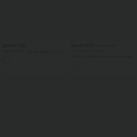
$44.95 USD
$44.95 USD
$48.95 USD
Halara Flex™ - Lässige Baggy-Denim-
2 für 69 €, 3 für 99 €
Shorts mit hohem Crossover-Bund und
Schmal zulaufende Golfhose aus Krepp
mehreren Taschen
mit hohem Bund und Seitentaschen
Sale