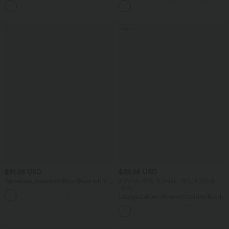
Bauchkontrolle und geradem Bein
Sale
$31.95 USD
$39.95 USD
Ärmellose, oversized Büro-Bluse mit V-
2 Stück -10%, 3 Stück -15%, 4 Stück
Ausschnitt - knitterfrei
-20%
Lässige Leinen-Hose mit hohem Bund,
Kordelzug, weitem Bein und Taschen