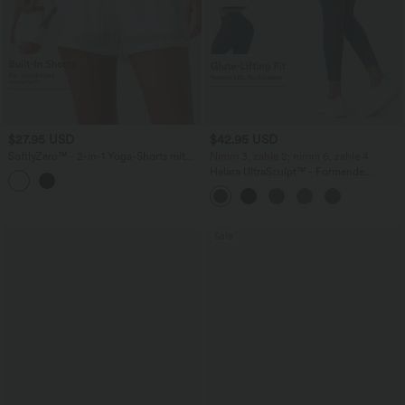
$27.95 USD
$42.95 USD
SoftlyZero™ - 2-in-1 Yoga-Shorts mit
Nimm 3, zahle 2; nimm 6, zahle 4
hohem Crossover-Bund, mehreren
Halara UltraSculpt™ - Formende
Taschen und Ösen - schnelltrocknend,
Workout-Leggings mit hohem Bund,
7,6 cm
Seitentaschen, Booty-Scrunch und
Bauchkontrolle
Sale