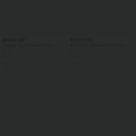
$44.95 USD
$44.95 USD
Lässiges Top mit kurzen Ärmeln,
2-in-1 Midi-Hosenrock mit hohem
integriertem BH, One-Shoulder-Design,
Bund, Seitentaschen, Kordelzug und
Polka-Dots und abgerundetem Saum
kontrastierendem Netz
Sale