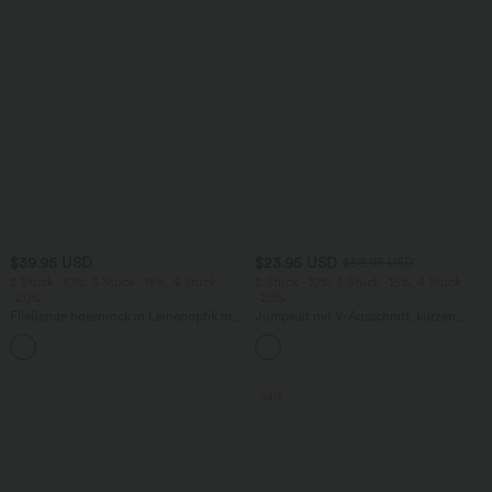
$39.95 USD
$23.95 USD
$50.95 USD
2 Stück -10%, 3 Stück -15%, 4 Stück
2 Stück -10%, 3 Stück -15%, 4 Stück
-20%
-20%
Fließende hosenrock in Leinenoptik mit
Jumpsuit mit V-Ausschnitt, kurzen
mittelhohem Bund, Seitentaschen und
Ärmeln, plissierten Seitentaschen und
+1
weitem Bein
weitem Bein, fließendem Waffelmuster
Sale