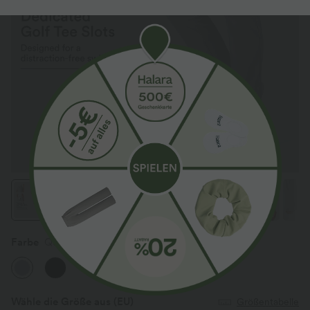
Farbe
Quiet Gray
Wähle die Größe aus
(EU)
Größentabelle