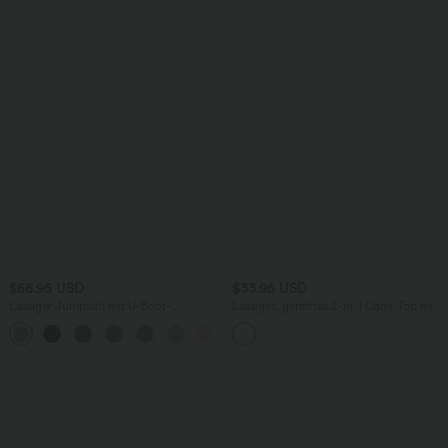
$56.95 USD
$33.95 USD
Lässiger Jumpsuit mit U-Boot-
Lässiges, gerafftes 2-in-1 Cami-Top mit
Ausschnitt, Seitentaschen, kurzen
verstellbaren Trägern und integriertem
Ärmeln und Kordelzug - Easy Peezy
BH
Edition