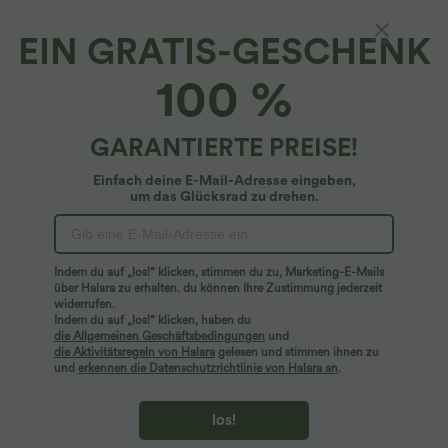
EIN GRATIS-GESCHENK
Konische Golfhose mit mittelhohem Bund,
100 %
mehreren Taschen, Schlitz und Golf-Tee-
Taschen - schnelltrocknend
4.8
(
44
)
GARANTIERTE PREISE!
$42.95 USD
Einfach deine E-Mail-Adresse eingeben,
um das Glücksrad zu drehen.
Indem du auf „los!“ klicken, stimmen du zu, Marketing-E-Mails
über Halara zu erhalten. du können Ihre Zustimmung jederzeit
widerrufen.
Indem du auf „los!“ klicken, haben du
die Allgemeinen Geschäftsbedingungen
und
die Aktivitätsregeln von Halara
gelesen und stimmen ihnen zu
und
erkennen die Datenschutzrichtlinie von Halara an
.
los!