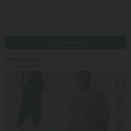
XS
(
32/34
)
S
(
34/36
)
M
(
38/40
)
L
(
42/44
)
XL
(
46
)
+ In den Warenkorb
Mehr zum Verlieben
Ähnliche Kleidungsstile