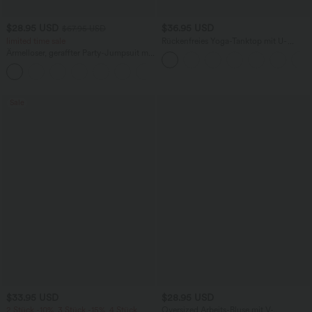
$28.95 USD
$36.95 USD
$67.95 USD
limited time sale
Rückenfreies Yoga-Tanktop mit U-
Ausschnitt, überkreuzten Trägern und
Ärmelloser, geraffter Party-Jumpsuit mit
abgerundetem Saum
V-Ausschnitt, Seitentaschen und
+7
unsichtbarem Reißverschluss - pipi-
praktisch
Sale
$33.95 USD
$28.95 USD
2 Stück -10%, 3 Stück -15%, 4 Stück
Oversized Arbeits-Bluse mit V-