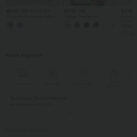
$61.95 USD
$31.95 USD
$31.95 
$67.95 USD
Halara Flex™ - Lässige Ballon-
Lässiges Oberteil mit
2 Stück -
Joggers aus Denim mit
Rundhalsausschnitt und
Stück -2
mittelhohem Bund und
Fledermausärmeln
Softlyzer
mehreren Taschen
Shorts m
mehreren
InstantCo
Unsere Angebote
Gratis
g
Rückgabe
Gutscheine
Lieferung
Geschenk
Gratis Rückgabe
Einfache Rückg
nur für Neukunden in Deutschland
innerhalb 30 Tage
PRODUKT ID: 02853600