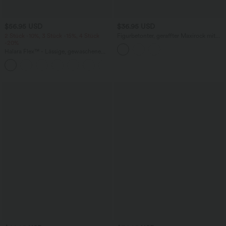
$56.95 USD
$36.95 USD
2 Stück -10%, 3 Stück -15%, 4 Stück
Figurbetonter, geraffter Maxirock mit
-20%
mittelhohem Bund, Streifen,
Blumenmuster und Bindeband vorne
Halara Flex™ - Lässige, gewaschene
Baggy-Jeans aus drapiertem Lyocell mit
mittelhohem Bund, mehreren Taschen
und weitem Bein