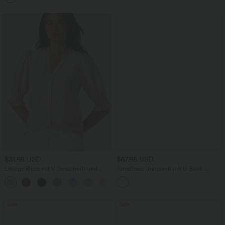
$31.95 USD
$67.95 USD
Lässige Bluse mit V-Ausschnitt und
Ärmelloser Jumpsuit mit U-Boot-
kurzen Puffärmeln
Ausschnitt, Seitentaschen, seitlichen
Bindebändern, Streifen und InstantCool
- Easy Peezy Edition
Sale
Sale