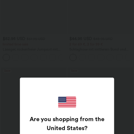
$52.95 USD
$44.95 USD
$61.95 USD
$48.95 USD
limited time sale
2 für 69 €, 3 für 99 €
Lässiger, rückenfreier Jumpsuit mit
Schlaghose mit mittlerem Bund und
Seitentaschen
seitlichen Reißverschlusstaschen
+10
Sale
Sale
Are you shopping from the
United States
?