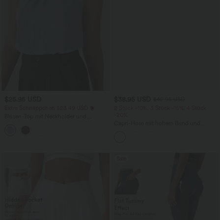
$25.95 USD
$38.95 USD
$42.95 USD
Extra Schnäppchen $23.49 USD
2 Stück -10%, 3 Stück -15%, 4 Stück
-20%
Blusen-Top mit Neckholder und
Schlüssellochausschnitt, plissiert,
Capri-Hose mit hohem Bund und
+3
ärmellos, abgerundeter Saum
Seitentaschen - leinenähnliches Material
Sale