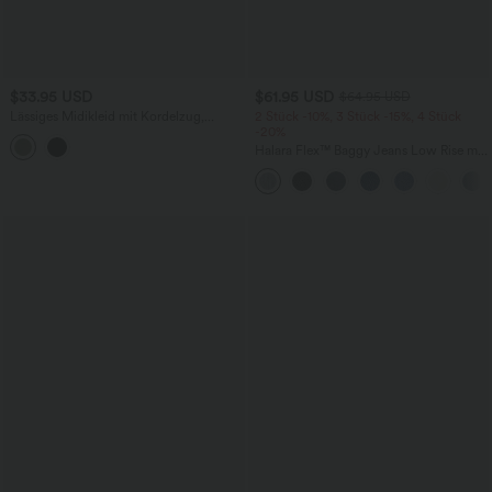
$33.95 USD
$61.95 USD
$64.95 USD
Lässiges Midikleid mit Kordelzug,
2 Stück -10%, 3 Stück -15%, 4 Stück
Schlitz und geschwungenem Saum
-20%
Halara Flex™ Baggy Jeans Low Rise mit
Knopf und Reißverschluss, mehreren
Taschen, weitem Bein