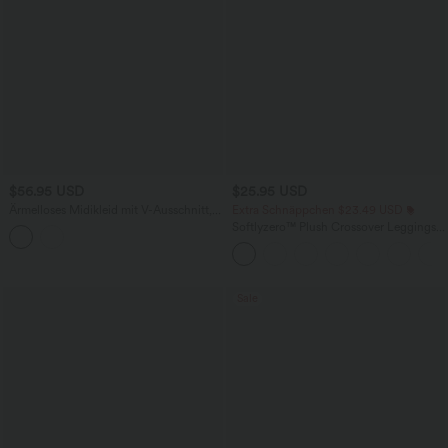
$56.95 USD
$25.95 USD
Ärmelloses Midikleid mit V-Ausschnitt,
Extra Schnäppchen $23.49 USD
Seitentaschen und Reißverschluss
Softlyzero™ Plush Crossover Leggings
mit Taschen
Sale