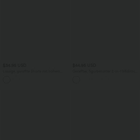
$34.95 USD
$44.95 USD
Lässige, geraffte Shorts mit hohem
Geraffter, figurbetonter 2-in-1 Midirock
Bund, mehreren Taschen und Poka-Dots
aus Kunstleder mit hohem Bund und
- 7,6 cm
abgerundetem Saum