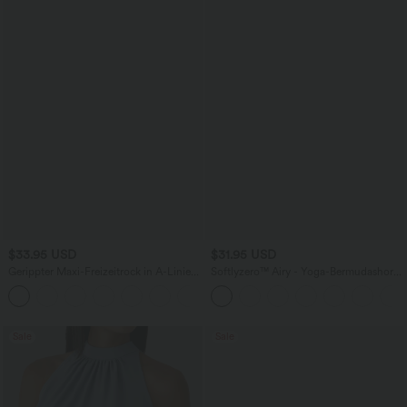
$33.95 USD
$31.95 USD
Gerippter Maxi-Freizeitrock in A-Linie
Softlyzero™ Airy - Yoga-Bermudashorts
mit hohem Bund und Schlitzsaum
mit hohem Bund, mehreren Taschen
und InstantCool
Sale
Sale