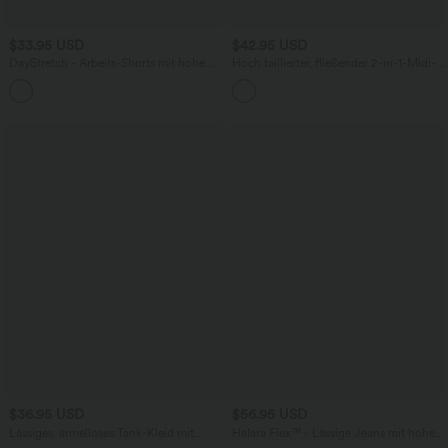
$33.95 USD
$42.95 USD
DayStretch - Arbeits-Shorts mit hohem
Hoch taillierter, fließender 2-in-1-Midi-
Bund, Seitentaschen und weitem Bein
Tanzrock mit Seitentasche
+11
$36.95 USD
$56.95 USD
Lässiges, ärmelloses Tank-Kleid mit
Halara Flex™ - Lässige Jeans mit hohem
Rundhalsausschnitt und Seitentaschen
Crossover-Bund, Seitentaschen,