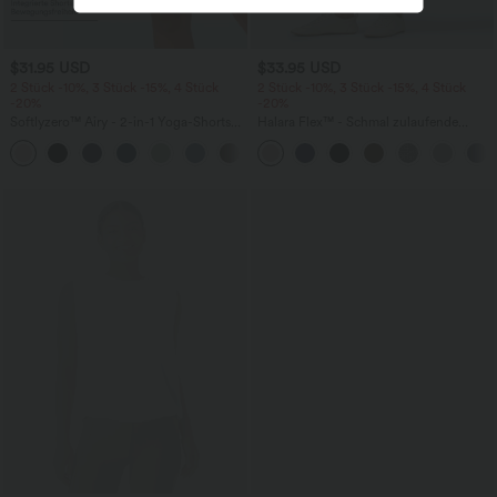
$31.95 USD
$33.95 USD
2 Stück -10%, 3 Stück -15%, 4 Stück
2 Stück -10%, 3 Stück -15%, 4 Stück
-20%
-20%
Softlyzero™ Airy - 2-in-1 Yoga-Shorts
Halara Flex™ - Schmal zulaufende
mit superhohem Bund, mehreren
Bürohose mit hohem Bund,
+23
Taschen und InstantCool - 17,78 cm
Seitentaschen und Waffelstoff