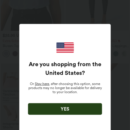
$25.95 USD
$25.95 USD
Extra Schnäppchen $23.49 USD
Extra Schnäppchen $23.49 USD
Blusen-Top mit Neckholder und
Softlyzero™ Plush Crossover Leggings
Schlüssellochausschnitt, plissiert,
mit Taschen
+3
ärmellos, abgerundeter Saum
Are you shopping from the
United States
?
Or
Stay here
, after choosing this option, some
products may no longer be available for delivery
to your location.
YES