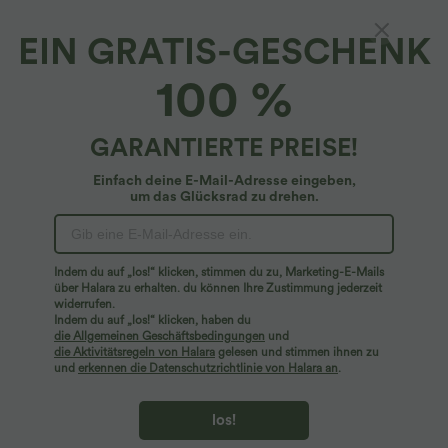
EIN GRATIS-GESCHENK
100 %
GARANTIERTE PREISE!
Einfach deine E-Mail-Adresse eingeben,
um das Glücksrad zu drehen.
Hoppla!
Wir können die von Ihnen gesuchte Seite nicht
Indem du auf „los!“ klicken, stimmen du zu, Marketing-E-Mails
finden.
über Halara zu erhalten. du können Ihre Zustimmung jederzeit
widerrufen.
Indem du auf „los!“ klicken, haben du
Mehr einkaufen
die Allgemeinen Geschäftsbedingungen
und
die Aktivitätsregeln von Halara
gelesen und stimmen ihnen zu
und
erkennen die Datenschutzrichtlinie von Halara an
.
los!