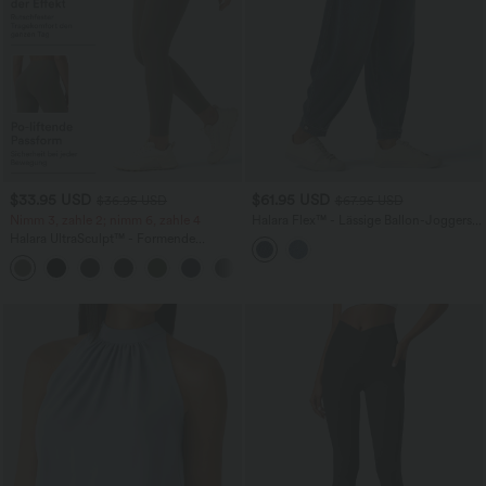
$33.95 USD
$61.95 USD
$36.95 USD
$67.95 USD
Nimm 3, zahle 2; nimm 6, zahle 4
Halara Flex™ - Lässige Ballon-Joggers
aus Denim mit mittelhohem Bund und
Halara UltraSculpt™ - Formende
mehreren Taschen
Workout-Leggings mit hohem Bund,
+17
Seitentaschen und Bauchkontrolle