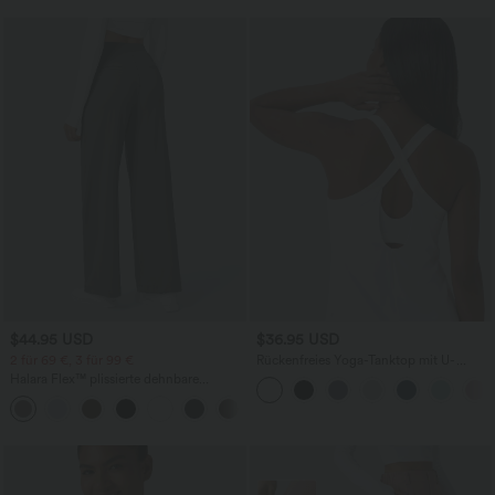
$44.95 USD
$36.95 USD
2 für 69 €, 3 für 99 €
Rückenfreies Yoga-Tanktop mit U-
Ausschnitt, überkreuzten Trägern und
Halara Flex™ plissierte dehnbare
abgerundetem Saum
Stoffhose mit hohem Bund,
+23
Seitentaschen und geradem Bein