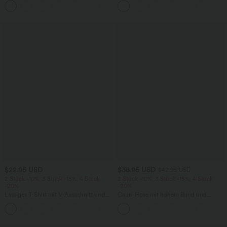
+15
kontrastierendem Netz
knitterfrei
$22.95 USD
$38.95 USD
$42.95 USD
2 Stück -10%, 3 Stück -15%, 4 Stück
2 Stück -10%, 3 Stück -15%, 4 Stück
-20%
-20%
Lässiges T-Shirt mit V-Ausschnitt und
Capri-Hose mit hohem Bund und
kurzen Ärmeln
Seitentaschen - leinenähnliches Material
+9