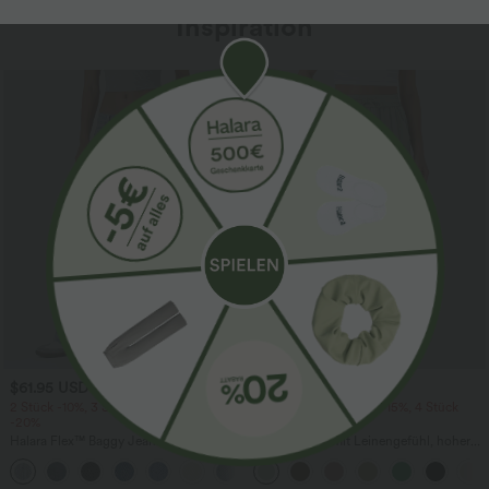
Inspiration
$61.95 USD
$39.95 USD
$64.95 USD
2 Stück -10%, 3 Stück -15%, 4 Stück
2 Stück -10%, 3 Stück -15%, 4 Stück
-20%
-20%
Halara Flex™ Baggy Jeans Low Rise mit
Lässige Hose mit Leinengefühl, hoher
Knopf und Reißverschluss, mehreren
Taille, Kordelzug an der Seite und
+5
Taschen, weitem Bein
weitem Bein