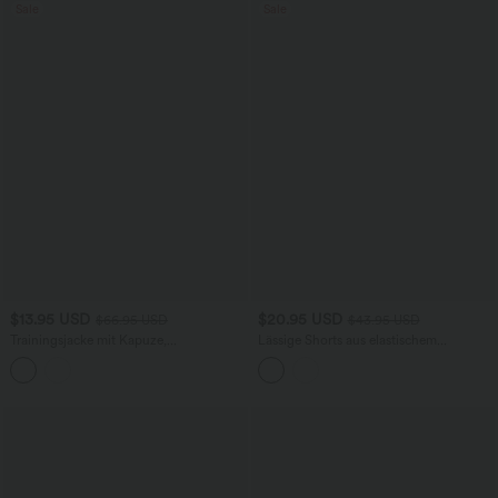
Sale
Sale
$13.95 USD
$20.95 USD
$66.95 USD
$43.95 USD
Trainingsjacke mit Kapuze,
Lässige Shorts aus elastischem
Seitentaschen, langen Ärmeln und
Kunstleder mit hohem Bund und
Rüschensaum - UPF40+
Seitentaschen