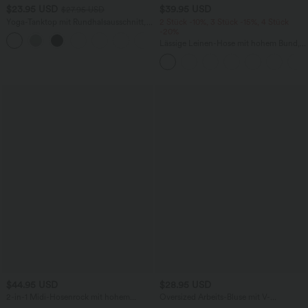
$23.95 USD
$39.95 USD
$27.95 USD
Yoga-Tanktop mit Rundhalsausschnitt,
2 Stück -10%, 3 Stück -15%, 4 Stück
Rüschen und InstantCool
-20%
+16
Lässige Leinen-Hose mit hohem Bund,
Kordelzug, weitem Bein und Taschen
$44.95 USD
$28.95 USD
2-in-1 Midi-Hosenrock mit hohem
Oversized Arbeits-Bluse mit V-
Bund, Seitentaschen, Kordelzug und
Ausschnitt und kurzen Ärmeln -