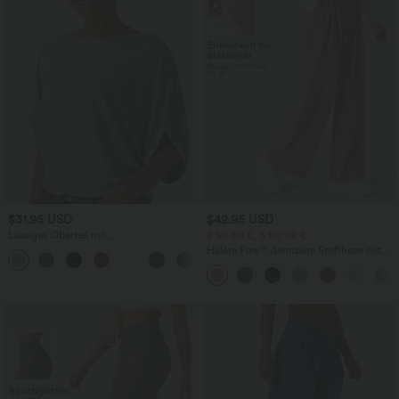
$31.95 USD
$42.95 USD
Lässiges Oberteil mit
2 für 69 €, 3 für 99 €
Rundhalsausschnitt und
Halara Flex™ dehnbare Stoffhose mit
+1
Fledermausärmeln
hohem Bund, Waffelmuster,
Seitentaschen und weitem Bein