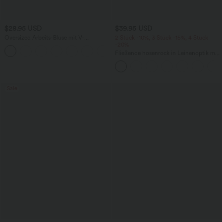
$28.95 USD
$39.95 USD
Oversized Arbeits-Bluse mit V-
2 Stück -10%, 3 Stück -15%, 4 Stück
Ausschnitt und kurzen Ärmeln -
-20%
+1
knitterfrei
Fließende hosenrock in Leinenoptik mit
mittelhohem Bund, Seitentaschen und
weitem Bein
Sale