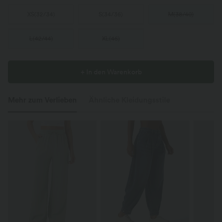
XS
(
32/34
)
S
(
34/36
)
M
(
38/40
)
L
(
42/44
)
XL
(
46
)
+ In den Warenkorb
Mehr zum Verlieben
Ähnliche Kleidungsstile