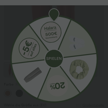
Farbe
Rust
Wähle die Größe aus
(EU)
Größentabelle