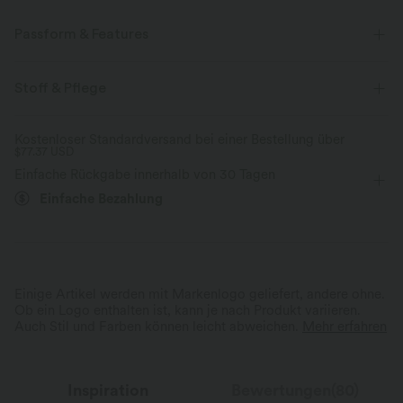
Passform & Features
Für: Freizeitaktivitäten
Lockere Passform
flacher Bund
Stoff & Pflege
Seitentaschen
mit mittlerem Bund
kegelförmig
Kostenloser Standardversand bei einer Bestellung über
$77.37 USD
Vier-Wege-Stretch
Einfache Rückgabe innerhalb von 30 Tagen
Einfache Bezahlung
Einige Artikel werden mit Markenlogo geliefert, andere ohne.
Ob ein Logo enthalten ist, kann je nach Produkt variieren.
Auch Stil und Farben können leicht abweichen.
Mehr erfahren
Inspiration
Bewertungen(80)