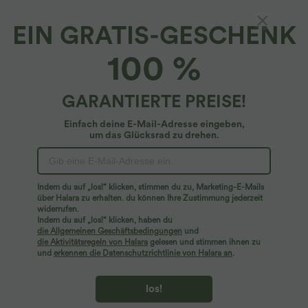
EIN GRATIS-GESCHENK
Lässige Karottenhose mit mittelhohem Bund,
100 %
Seitentaschen und Kordelzug
4.7
(
80
)
GARANTIERTE PREISE!
$44.95 USD
Einfach deine E-Mail-Adresse eingeben,
um das Glücksrad zu drehen.
Indem du auf „los!“ klicken, stimmen du zu, Marketing-E-Mails
über Halara zu erhalten. du können Ihre Zustimmung jederzeit
widerrufen.
Indem du auf „los!“ klicken, haben du
die Allgemeinen Geschäftsbedingungen
und
die Aktivitätsregeln von Halara
gelesen und stimmen ihnen zu
und
erkennen die Datenschutzrichtlinie von Halara an
.
los!