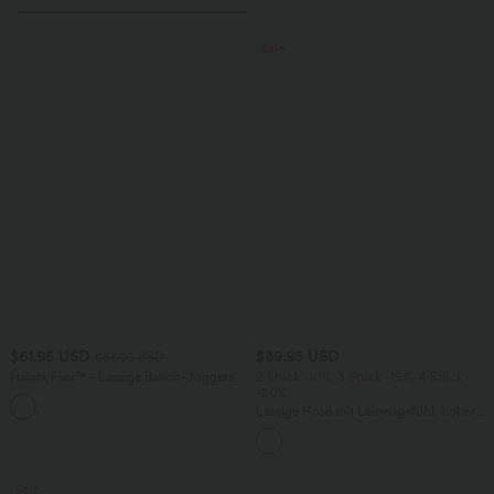
Sale
$61.95 USD
$39.95 USD
$67.95 USD
Halara Flex™ - Lässige Ballon-Joggers
2 Stück -10%, 3 Stück -15%, 4 Stück
aus Denim mit mittelhohem Bund und
-20%
mehreren Taschen
Lässige Hose mit Leinengefühl, hoher
Taille, Kordelzug an der Seite und
weitem Bein
Sale