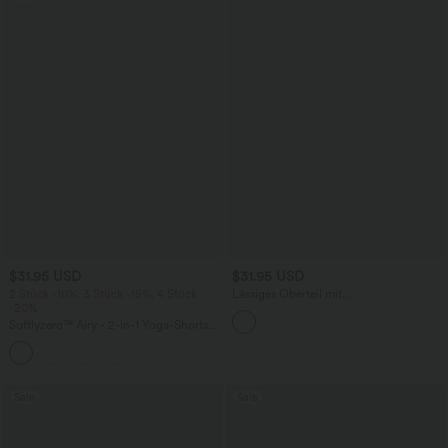
$31.95 USD
$31.95 USD
2 Stück -10%, 3 Stück -15%, 4 Stück
Lässiges Oberteil mit
-20%
Rundhalsausschnitt und
Fledermausärmeln
Softlyzero™ Airy - 2-in-1 Yoga-Shorts
mit superhohem Bund, mehreren
+23
Taschen und InstantCool - 17,78 cm
Sale
Sale