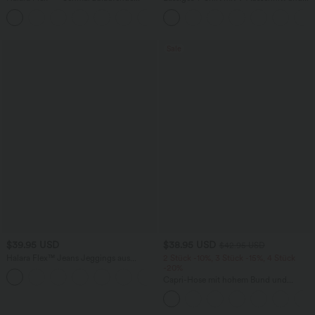
Bürohose mit hohem Bund,
kurzen Ärmeln
+8
Seitentaschen und Waffelstoff
Sale
$39.95 USD
$38.95 USD
$42.95 USD
Halara Flex™ Jeans Jeggings aus
2 Stück -10%, 3 Stück -15%, 4 Stück
elastischem Strick-Denim mit hohem
-20%
Bund und Gesäßtaschen
Capri-Hose mit hohem Bund und
Seitentaschen - leinenähnliches Material