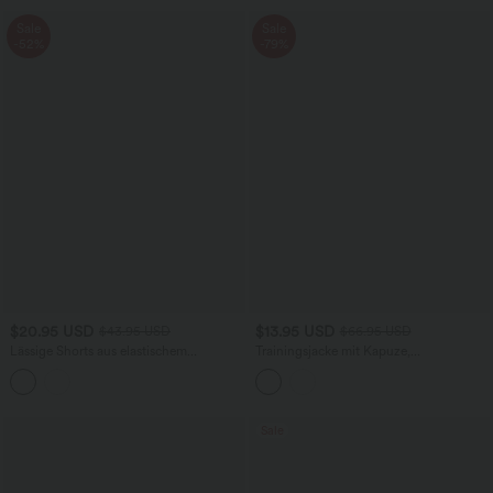
Sale
Sale
-52%
-79%
$20.95 USD
$13.95 USD
$43.95 USD
$66.95 USD
Lässige Shorts aus elastischem
Trainingsjacke mit Kapuze,
Kunstleder mit hohem Bund und
Seitentaschen, langen Ärmeln und
Seitentaschen
Rüschensaum - UPF40+
Sale