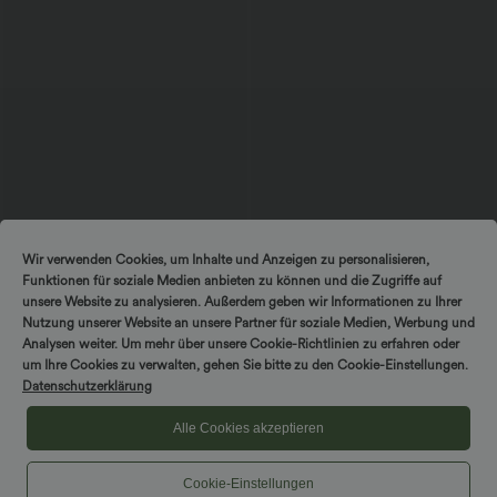
$27.95 USD
$33.95 USD
Wir verwenden Cookies, um Inhalte und Anzeigen zu personalisieren,
SoftlyZero™ Airy - Super hoch taillierte
Nimm 3, zahle 2; nimm 6, zahle 4
Funktionen für soziale Medien anbieten zu können und die Zugriffe auf
2-in-1-Yoga-Shorts mit Gesäßtasche
Halara UltraSculpt™ - Yoga-Sport-BH
+20
und Seitentasche-längere Länge
mit leichtem Support und geformten
unsere Website zu analysieren. Außerdem geben wir Informationen zu Ihrer
Körbchen - Push-Up
Nutzung unserer Website an unsere Partner für soziale Medien, Werbung und
Analysen weiter. Um mehr über unsere Cookie-Richtlinien zu erfahren oder
DREH & GEWINNE!
um Ihre Cookies zu verwalten, gehen Sie bitte zu den Cookie-Einstellungen.
Sale
Sale
Datenschutzerklärung
Alle Cookies akzeptieren
Cookie-Einstellungen