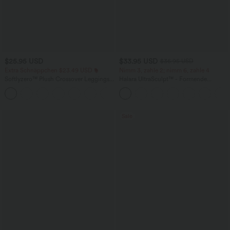
$25.95 USD
$33.95 USD
$36.95 USD
Extra Schnäppchen $23.49 USD
Nimm 3, zahle 2; nimm 6, zahle 4
Softlyzero™ Plush Crossover Leggings
Halara UltraSculpt™ - Formende
mit Taschen
Workout-Leggings mit hohem Bund,
+16
Seitentaschen und Bauchkontrolle
Sale