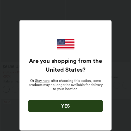
Are you shopping from the
$61.95 USD
$44.95 USD
$64.95 USD
United States
?
2 Stück -10%, 3 Stück -15%, 4 Stück
2 für 69 €, 3 für 99 €
-20%
Halara Flex™ plissierte dehnbare
Or
Stay here
, after choosing this option, some
Halara Flex™ Baggy Jeans Low Rise mit
Stoffhose mit hohem Bund,
products may no longer be available for delivery
Knopf und Reißverschluss, mehreren
Seitentaschen und geradem Bein
to your location.
+5
Taschen, weitem Bein
Sale
YES