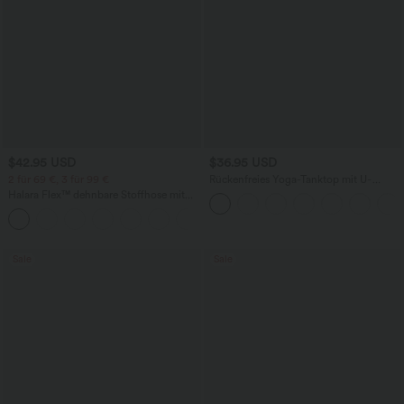
$42.95 USD
$36.95 USD
2 für 69 €, 3 für 99 €
Rückenfreies Yoga-Tanktop mit U-
Ausschnitt, überkreuzten Trägern und
Halara Flex™ dehnbare Stoffhose mit
abgerundetem Saum
hohem Bund, Waffelmuster,
+20
Seitentaschen und weitem Bein
Sale
Sale