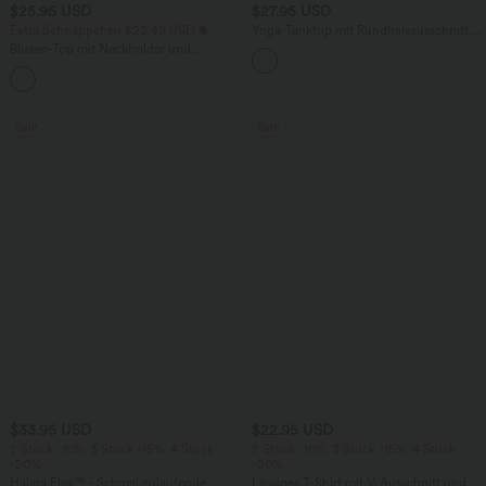
$25.95 USD
$27.95 USD
Extra Schnäppchen $23.49 USD
Yoga-Tanktop mit Rundhalsausschnitt,
Rüschen und InstantCool
Blusen-Top mit Neckholder und
Schlüssellochausschnitt, plissiert,
+3
ärmellos, abgerundeter Saum
Sale
Sale
$33.95 USD
$22.95 USD
2 Stück -10%, 3 Stück -15%, 4 Stück
2 Stück -10%, 3 Stück -15%, 4 Stück
-20%
-20%
Halara Flex™ - Schmal zulaufende
Lässiges T-Shirt mit V-Ausschnitt und