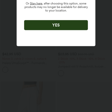
Or
Stay here
, after choosing this option, some
products may no longer be available for delivery
to your location.
YES
$42.95 USD
$23.95 USD
$50.95 USD
Nimm 3, zahle 2; nimm 6, zahle 4
2 Stück -10%, 3 Stück -15%, 4 Stück
-20%
Halara UltraSculpt™ - Formende
Workout-Leggings mit hohem Bund,
Jumpsuit mit V-Ausschnitt, kurzen
+13
Seitentaschen, Booty-Scrunch und
Ärmeln, plissierten Seitentaschen und
Bauchkontrolle
weitem Bein, fließendem Waffelmuster