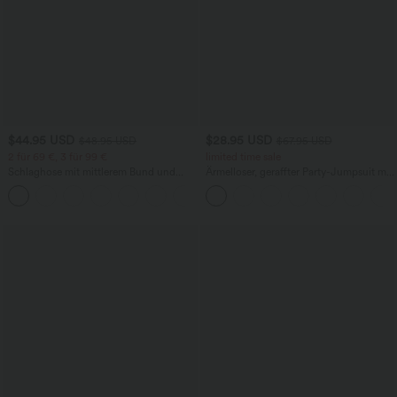
$44.95 USD
$28.95 USD
$48.95 USD
$67.95 USD
2 für 69 €, 3 für 99 €
limited time sale
Schlaghose mit mittlerem Bund und
Ärmelloser, geraffter Party-Jumpsuit mit
seitlichen Reißverschlusstaschen
V-Ausschnitt, Seitentaschen und
+12
unsichtbarem Reißverschluss - pipi-
praktisch