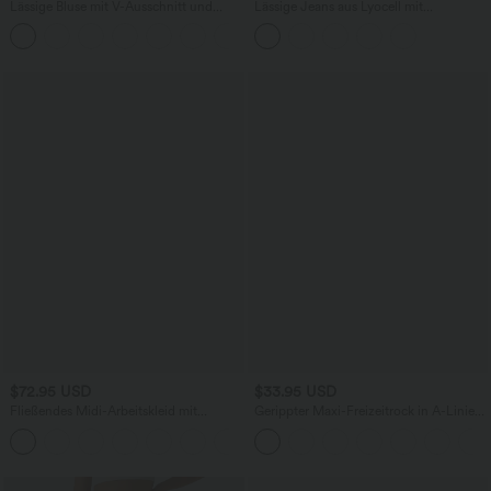
Lässige Bluse mit V-Ausschnitt und
Lässige Jeans aus Lyocell mit
kurzen Puffärmeln
mittelhohem Bund, mehreren Taschen
und Kordelzug
$72.95 USD
$33.95 USD
Fließendes Midi-Arbeitskleid mit
Gerippter Maxi-Freizeitrock in A-Linie
Seitentaschen, Fledermausärmeln und
mit hohem Bund und Schlitzsaum
Bauchkontrolle