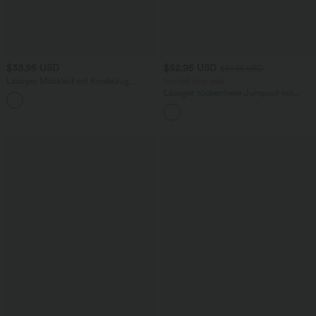
$33.95 USD
$52.95 USD
$61.95 USD
Lässiges Midikleid mit Kordelzug,
limited time sale
Schlitz und geschwungenem Saum
Lässiger, rückenfreier Jumpsuit mit
Seitentaschen