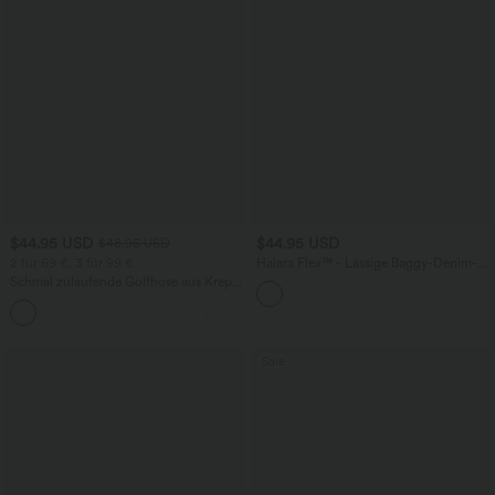
$44.95 USD
$44.95 USD
$48.95 USD
2 für 69 €, 3 für 99 €
Halara Flex™ - Lässige Baggy-Denim-
Shorts mit hohem Crossover-Bund und
Schmal zulaufende Golfhose aus Krepp
mehreren Taschen
mit hohem Bund und Seitentaschen
Sale