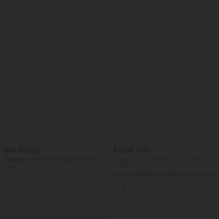
$44.95 USD
$42.95 USD
Figurbetontes Midi-Freizeitkleid mit
2 Stück -10%, 3 Stück -15%, 4 Stück
Schlitz, rückenfreiem Korsett mit
-20%
+6
quadratischem Ausschnitt und Rüschen
Lässiger, fließender Maxirock mit hohem
Bund und Raffung