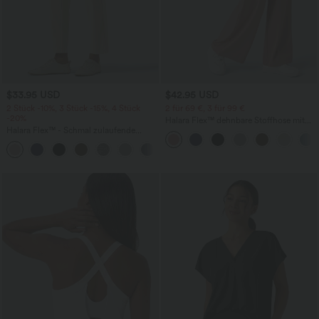
$33.95 USD
$42.95 USD
2 Stück -10%, 3 Stück -15%, 4 Stück
2 für 69 €, 3 für 99 €
-20%
Halara Flex™ dehnbare Stoffhose mit
Halara Flex™ - Schmal zulaufende
hohem Bund, Waffelmuster,
Bürohose mit hohem Bund,
Seitentaschen und weitem Bein
+8
Seitentaschen und Waffelstoff