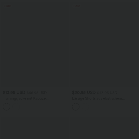
Sale
Sale
$13.95 USD
$20.95 USD
$66.95 USD
$43.95 USD
Trainingsjacke mit Kapuze,
Lässige Shorts aus elastischem
Seitentaschen, langen Ärmeln und
Kunstleder mit hohem Bund und
Rüschensaum - UPF40+
Seitentaschen