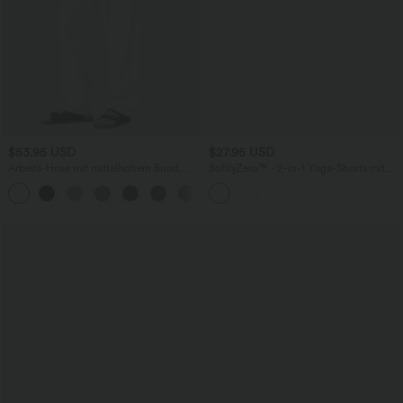
$53.95 USD
$27.95 USD
Arbeits-Hose mit mittelhohem Bund,
SoftlyZero™ - 2-in-1 Yoga-Shorts mit
Seitentaschen und Barrel-Leg
hohem Crossover-Bund, mehreren
+3
Taschen und Ösen - schnelltrocknend,
7,6 cm