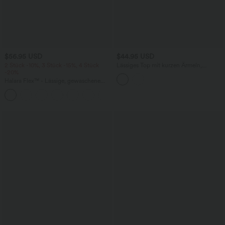
$56.95 USD
$44.95 USD
2 Stück -10%, 3 Stück -15%, 4 Stück
Lässiges Top mit kurzen Ärmeln,
-20%
integriertem BH, One-Shoulder-Design,
Polka-Dots und abgerundetem Saum
Halara Flex™ - Lässige, gewaschene
Baggy-Jeans aus drapiertem Lyocell mit
mittelhohem Bund, mehreren Taschen
und weitem Bein