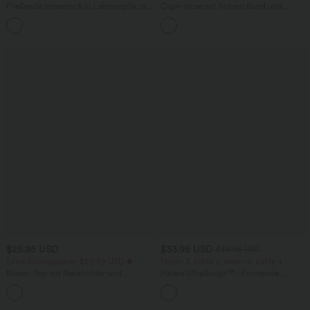
Fließende hosenrock in Leinenoptik mit
Capri-Hose mit hohem Bund und
mittelhohem Bund, Seitentaschen und
Seitentaschen - leinenähnliches Material
+1
weitem Bein
$25.95 USD
$33.95 USD
$36.95 USD
Extra Schnäppchen $23.49 USD
Nimm 3, zahle 2; nimm 6, zahle 4
Blusen-Top mit Neckholder und
Halara UltraSculpt™ - Formende
Schlüssellochausschnitt, plissiert,
Workout-Leggings mit hohem Bund,
+3
ärmellos, abgerundeter Saum
Seitentaschen und Bauchkontrolle