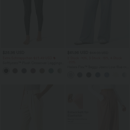
$25.95 USD
$61.95 USD
$64.95 USD
Extra Schnäppchen $23.49 USD
2 Stück -10%, 3 Stück -15%, 4 Stück
-20%
Softlyzero™ Plush Crossover Leggings
mit Taschen
Halara Flex™ Baggy Jeans Low Rise mit
+16
Knopf und Reißverschluss, mehreren
Taschen, weitem Bein