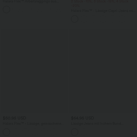
Halara Flex™ Arbeitsleggings aus
2 Stück -10%, 3 Stück -15%, 4 Stück
elastischem Strick-Denim mit hohem
-20%
+1
Bund und mehreren Taschen
Halara Flex™ - Lässige Capri-Jeans mit
hohem Bund, mehreren Taschen und
geschlitztem Saum - slim
$50.95 USD
$64.95 USD
Halara Flex™ - Lässige, gewaschene
Lässige Jeans mit hohem Bund
Bermuda-Shorts aus elastischem Strick-
mehreren Taschen und weitem Bein
Denim mit hohem Bund, mehreren
Taschen und Rollsaum