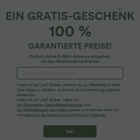
EIN GRATIS-GESCHENK
100 %
GARANTIERTE PREISE!
Einfach deine E-Mail-Adresse eingeben,
um das Glücksrad zu drehen.
Hoppla!
Wir können die von Ihnen gesuchte Seite nicht
Indem du auf „los!“ klicken, stimmen du zu, Marketing-E-Mails
finden.
über Halara zu erhalten. du können Ihre Zustimmung jederzeit
widerrufen.
Indem du auf „los!“ klicken, haben du
Mehr einkaufen
die Allgemeinen Geschäftsbedingungen
und
die Aktivitätsregeln von Halara
gelesen und stimmen ihnen zu
und
erkennen die Datenschutzrichtlinie von Halara an
.
los!