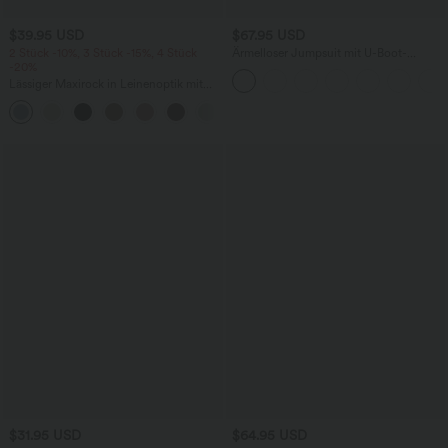
$39.95 USD
$67.95 USD
2 Stück -10%, 3 Stück -15%, 4 Stück
Ärmelloser Jumpsuit mit U-Boot-
-20%
Ausschnitt, Seitentaschen, seitlichen
Bindebändern, Streifen und InstantCool
Lässiger Maxirock in Leinenoptik mit
- Easy Peezy Edition
hohem Bund und Kordelzug
$31.95 USD
$64.95 USD