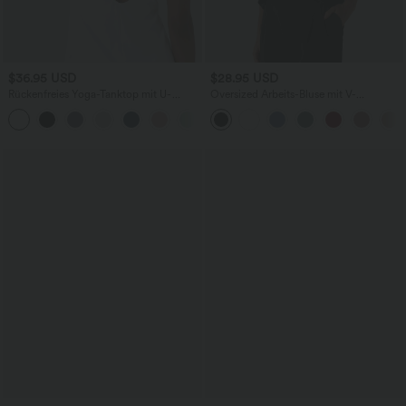
$36.95 USD
$28.95 USD
Rückenfreies Yoga-Tanktop mit U-
Oversized Arbeits-Bluse mit V-
Ausschnitt, überkreuzten Trägern und
Ausschnitt und kurzen Ärmeln -
abgerundetem Saum
knitterfrei