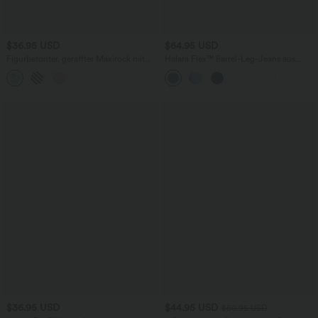
$36.95 USD
$64.95 USD
Figurbetonter, geraffter Maxirock mit
Halara Flex™ Barrel-Leg-Jeans aus
mittelhohem Bund, Streifen,
elastischem Strick-Denim mit niedrigem
Blumenmuster und Bindeband vorne
Bund, Knopf, Reißverschluss und
mehreren Taschen
$36.95 USD
$44.95 USD
$50.95 USD