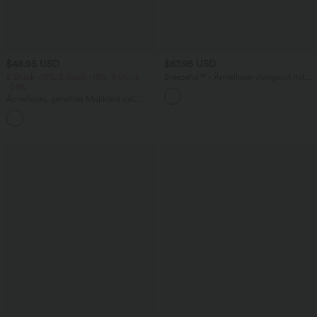
$48.95 USD
$67.95 USD
2 Stück -10%, 3 Stück -15%, 4 Stück
Breezeful™ - Ärmelloser Jumpsuit mit
-20%
Seitentaschen - schnelltrocknend, Easy
Peezy Edition
Ärmelloses, gerafftes Midikleid mit
eckigem Ausschnitt, integriertem BH
und überkreuztem Rückendesign