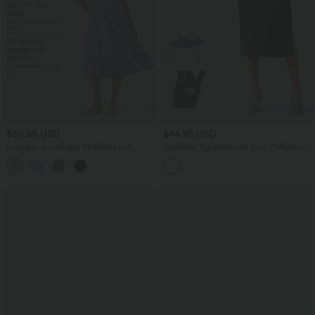
$50.95 USD
$44.95 USD
Lässiges, ärmelloses Midikleid mit
Geraffter, figurbetonter 2-in-1 Midirock
Rundhalsausschnitt, integriertem BH
aus Kunstleder mit hohem Bund und
und Rüschensaum
abgerundetem Saum