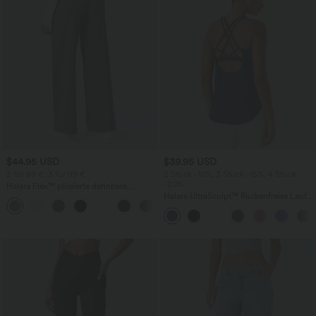
$44.95 USD
$39.95 USD
2 für 69 €, 3 für 99 €
2 Stück -10%, 3 Stück -15%, 4 Stück
-20%
Halara Flex™ plissierte dehnbare
Stoffhose mit hohem Bund,
Halara UltraSculpt™ Rückenfreies Lauf-
+23
Seitentaschen und geradem Bein
Tanktop mit U-Ausschnitt und
überkreuztem, abgerundetem Saum