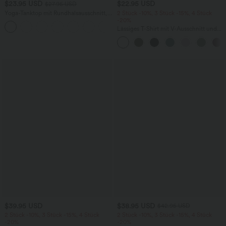
$23.95 USD
$22.95 USD
$27.95 USD
Yoga-Tanktop mit Rundhalsausschnitt,
2 Stück -10%, 3 Stück -15%, 4 Stück
Rüschen und InstantCool
-20%
+16
Lässiges T-Shirt mit V-Ausschnitt und
kurzen Ärmeln
$39.95 USD
$38.95 USD
$42.95 USD
2 Stück -10%, 3 Stück -15%, 4 Stück
2 Stück -10%, 3 Stück -15%, 4 Stück
-20%
-20%