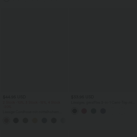
$44.95 USD
$33.95 USD
2 Stück -10%, 3 Stück -15%, 4 Stück
Lässiges, gerafftes 2-in-1 Cami-Top mit
-20%
verstellbaren Trägern und integriertem
BH
Lässige Cordhose mit mittelhohem
Bund, Reißverschluss und Seitentaschen
+7