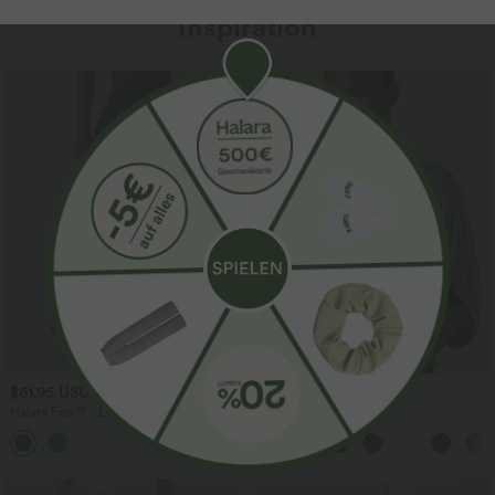
Inspiration
$61.95 USD
$31.95 USD
$67.95 USD
Halara Flex™ - Lässige Ballon-Joggers
Lässiges Oberteil mit
aus Denim mit mittelhohem Bund und
Rundhalsausschnitt und
mehreren Taschen
Fledermausärmeln