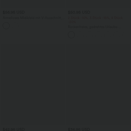
$56.95 USD
$50.95 USD
Ärmelloses Midikleid mit V-Ausschnitt,
2 Stück -10%, 3 Stück -15%, 4 Stück
Seitentaschen und Reißverschluss
-20%
Rückenfreies, gedrehtes Urlaubs-
Maxikleid mit Seitentaschen und Schlitz
$42.95 USD
$36.95 USD