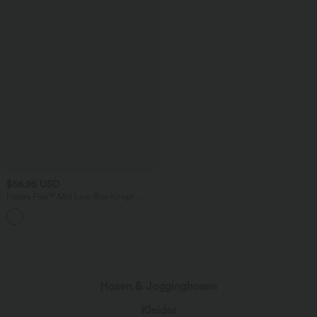
$56.95 USD
Halara Flex™ Mid Low Rise Knopf
Reißverschluss Mehrere Taschen
Dehnbarer Strick Lässige Röhrenjeans
wird geladen...
Hosen & Jogginghosen
Kleider