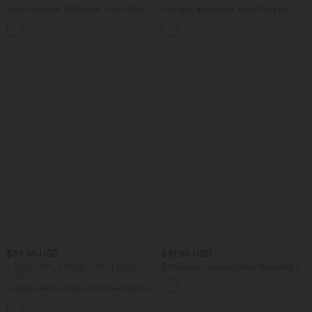
Hoch taillierter, fließender 2-in-1-Midi-
Lässiges, ärmelloses Tank-Kleid mit
Tanzrock mit Seitentasche
Rundhalsausschnitt und Seitentaschen
$39.95 USD
$31.95 USD
2 Stück -10%, 3 Stück -15%, 4 Stück
Ärmellose, oversized Büro-Bluse mit V-
-20%
Ausschnitt - knitterfrei
Lässige Leinen-Hose mit hohem Bund,
Kordelzug, weitem Bein und Taschen
+5