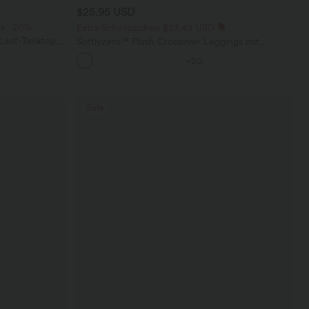
$25.95 USD
ck -20%
Extra Schnäppchen $23.49 USD
 Lauf-Tanktop
Softlyzero™ Plush Crossover Leggings mit
em,
Taschen
+20
Sale