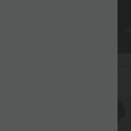
$28.95 USD
3 Stück -15%, 4 Stück -20%
Oversized Arbeits-Bluse mit V-Aus
kurzen Ärmeln - knitterfrei
nrock in Leinenoptik mit
+5
und, Seitentaschen und weitem
+5
Sale