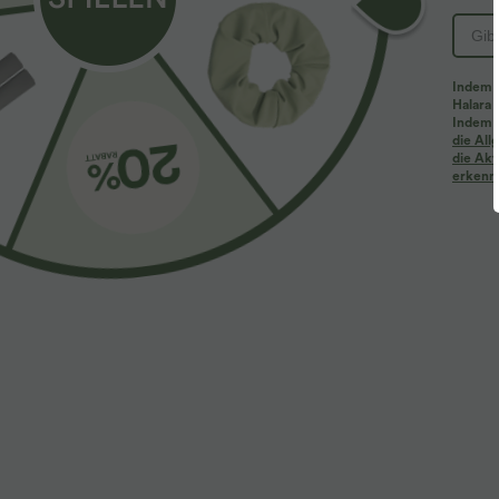
Indem d
Halara 
Indem d
die Al
die Akt
erkenne
$33.95 USD
$61.95 USD
$
Lässiges Midikleid mit Kordelzug, Schlitz und
2 Stück -10%, 
geschwungenem Saum
Halara Flex™ B
und Reißversch