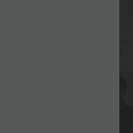
$36.95 USD
3 Stück -15%, 4 Stück -20%
Rückenfreies Yoga-Tanktop mit U-
überkreuzten Trägern und abger
t Leinengefühl, hoher Taille,
+4
er Seite und weitem Bein
+19