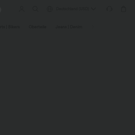
Deutschland
(
USD
)
ts | Bikers
Oberteile
Jeans | Denim
Leggings
Plus-Size