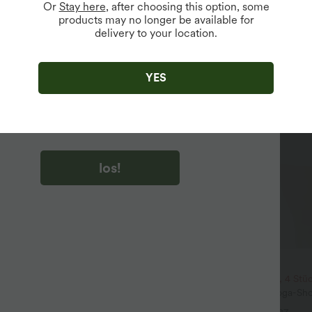
Or
Stay here
, after choosing this option, some
products may no longer be available for
delivery to your location.
u auf „los!“ klicken, stimmen du zu, Marketing-E-Mails über
zu erhalten. du können Ihre Zustimmung jederzeit widerrufen.
YES
u auf „los!“ klicken, haben du
lgemeinen Geschäftsbedingungen
und
ivitätsregeln von Halara
gelesen und stimmen ihnen zu und
n die Datenschutzrichtlinie von Halara an
.
los!
$31.95 USD
64.95 USD
3 Stück -15%, 4 Stück -20%
2 Stück -10%, 3 Stück -15%, 4 Stü
aggy Jeans Low Rise mit Knopf
Softlyzero™ Airy - 2-in-1 Yoga-Sho
luss, mehreren Taschen, weitem
superhohem Bund, mehreren Tas