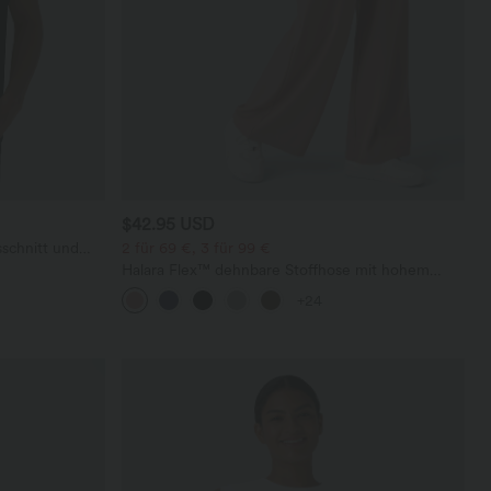
$42.95 USD
schnitt und
2 für 69 €, 3 für 99 €
Halara Flex™ dehnbare Stoffhose mit hohem
Bund, Waffelmuster, Seitentaschen und weitem
+24
Bein