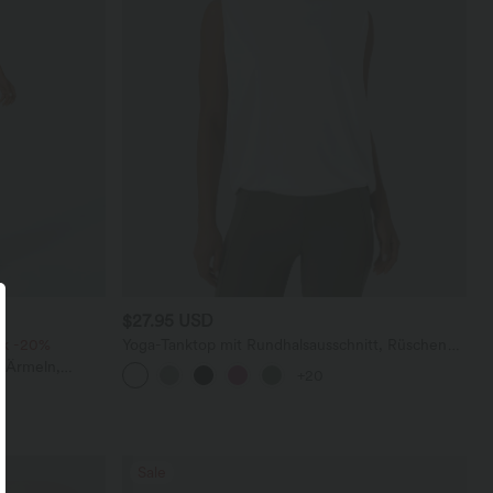
$27.95 USD
ck -20%
Yoga-Tanktop mit Rundhalsausschnitt, Rüschen
und InstantCool
n Ärmeln,
+20
tem Bein,
Sale