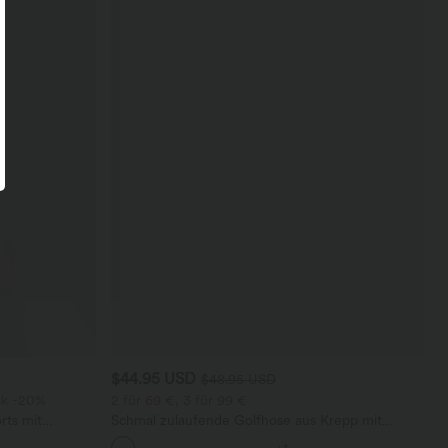
$44.95 USD
$48.95 USD
ck -20%
2 für 69 €, 3 für 99 €
rts mit
Schmal zulaufende Golfhose aus Krepp mit
chen und
hohem Bund und Seitentaschen