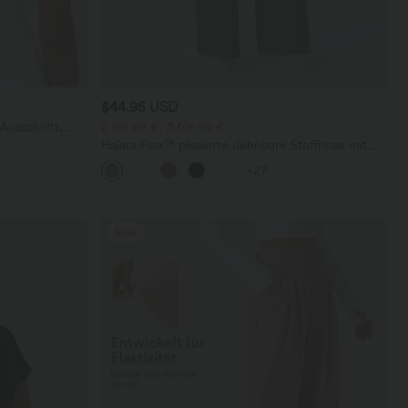
$44.95 USD
Ausschnitt,
2 für 69 €, 3 für 99 €
undetem Saum
Halara Flex™ plissierte dehnbare Stoffhose mit
hohem Bund, Seitentaschen und geradem Bein
+27
Sale