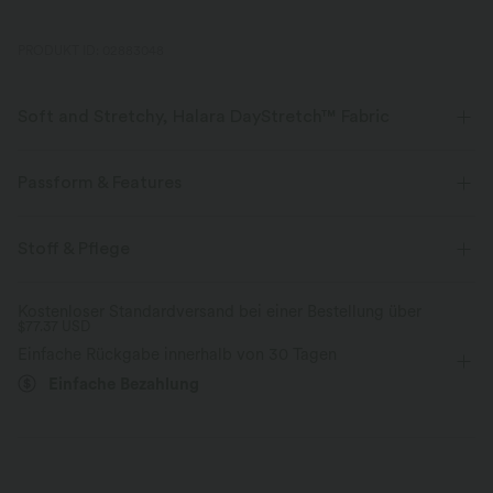
PRODUKT ID: 02883048
Soft and Stretchy, Halara DayStretch™ Fabric
Feel-good comfort that's soft, stretchy, and breathable enough for any
activity.
Passform & Features
Vier-Wege-Stretch
Atmungsaktiv
flacher Bund
Seitentaschen
Raffung
überziehen
Stoff & Pflege
Tanzen
bodenlang
mit niedrigem Bund
baggy
weich
Feuchtigkeitsableitend
Kostenloser Standardversand bei einer Bestellung über
$77.37 USD
Hohe Dehnung
Vier-Wege-Stretch
Lockerer Passform
Verbesserte Selbstglättung
Einfache Rückgabe innerhalb von 30 Tagen
Einfache Bezahlung