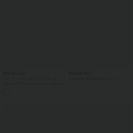
$25.95 USD
$28.95 USD
Extra Schnäppchen $23.49 USD
Oversized Arbeits-Bluse mit V-
Ausschnitt und kurzen Ärmeln -
Softlyzero™ Plush Crossover Leggings
knitterfrei
mit Taschen
+16
Sale
Sale