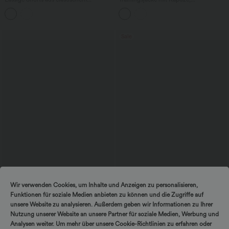
Kunstleder mit hohem Bund und
Seitentaschen, langen Ärmeln und
Seitentaschen
Rüschensaum - UPF40+
Sale
$57.95 USD
$44.95 USD
$67.95 USD
$48.95 USD
Wir verwenden Cookies, um Inhalte und Anzeigen zu personalisieren,
limited time sale
2 für 69 €, 3 für 99 €
Funktionen für soziale Medien anbieten zu können und die Zugriffe auf
Ärmelloser, geraffter Party-Jumpsuit mit
Schmal zulaufende Golfhose aus Krepp
V-Ausschnitt, Seitentaschen und
mit hohem Bund und Seitentaschen
unsere Website zu analysieren. Außerdem geben wir Informationen zu Ihrer
+7
unsichtbarem Reißverschluss - pipi-
Nutzung unserer Website an unsere Partner für soziale Medien, Werbung und
praktisch
Analysen weiter. Um mehr über unsere Cookie-Richtlinien zu erfahren oder