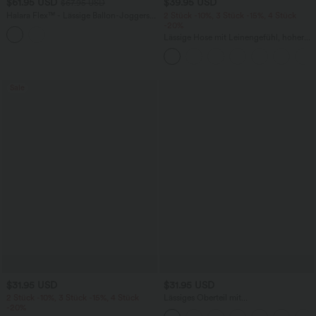
$61.95 USD
$39.95 USD
$67.95 USD
Halara Flex™ - Lässige Ballon-Joggers
2 Stück -10%, 3 Stück -15%, 4 Stück
aus Denim mit mittelhohem Bund und
-20%
mehreren Taschen
Lässige Hose mit Leinengefühl, hoher
Taille, Kordelzug an der Seite und
weitem Bein
Sale
$31.95 USD
$31.95 USD
2 Stück -10%, 3 Stück -15%, 4 Stück
Lässiges Oberteil mit
-20%
Rundhalsausschnitt und