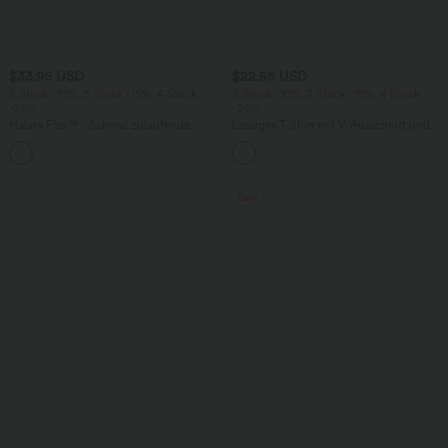
$33.95 USD
$22.95 USD
2 Stück -10%, 3 Stück -15%, 4 Stück
2 Stück -10%, 3 Stück -15%, 4 Stück
-20%
-20%
Halara Flex™ - Schmal zulaufende
Lässiges T-Shirt mit V-Ausschnitt und
Bürohose mit hohem Bund,
kurzen Ärmeln
+8
Seitentaschen und Waffelstoff
Sale