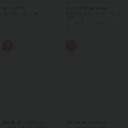
$39.95 USD
$38.95 USD
$42.95 USD
Halara Flex™ Jeans Jeggings aus
2 Stück -10%, 3 Stück -15%, 4 Stück
elastischem Strick-Denim mit hohem
-20%
Bund und Gesäßtaschen
Capri-Hose mit hohem Bund und
Seitentaschen - leinenähnliches Material
Sale
Sale
-52%
-79%
$20.95 USD
$13.95 USD
$43.95 USD
$66.95 USD
Lässige Shorts aus elastischem
Trainingsjacke mit Kapuze,