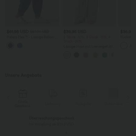
$61.95 USD
$39.95 USD
$36.95
$67.95 USD
Halara Flex™ - Lässige Ballon-
2 Stück -10%, 3 Stück -15%, 4
Rückenfre
Joggers aus Denim mit
Stück -20%
U-Ausschn
mittelhohem Bund und
Trägern 
Lässige Hose mit Leinengefühl,
mehreren Taschen
Saum
hoher Taille, Kordelzug an der
Seite und weitem Bein
Unsere Angebote
Gratis
e
Lieferung
Rückgabe
Gutscheine
Geschenk
Überraschungsgeschenk
bei Bestellung ab $223 USD