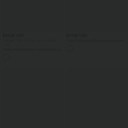
$39.95 USD
$27.95 USD
2 Stück -10%, 3 Stück -15%, 4 Stück
Yoga-Tanktop mit Rundhalsausschnitt,
-20%
Rüschen und InstantCool
Fließende hosenrock in Leinenoptik mit
mittelhohem Bund, Seitentaschen und
+1
weitem Bein
Sale
Sale