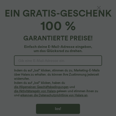
EIN GRATIS-GESCHENK
Halara DayStretch*
100 %
DayStretch - Geraffte Tanz-Hose mit
niedrigem Bund, Seitentaschen, weitem Bein
und Bauchkontrolle
4.8
(
5
)
GARANTIERTE PREISE!
$42.95 USD
Einfach deine E-Mail-Adresse eingeben,
um das Glücksrad zu drehen.
Indem du auf „los!“ klicken, stimmen du zu, Marketing-E-Mails
über Halara zu erhalten. du können Ihre Zustimmung jederzeit
widerrufen.
Indem du auf „los!“ klicken, haben du
die Allgemeinen Geschäftsbedingungen
und
die Aktivitätsregeln von Halara
gelesen und stimmen ihnen zu
und
erkennen die Datenschutzrichtlinie von Halara an
.
los!