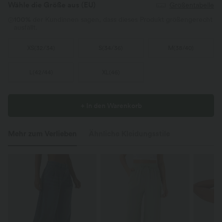
Wähle die Größe aus
(EU)
Größentabelle
100%
der Kundinnen sagen, dass dieses Produkt größengerecht
ausfällt.
XS
(
32/34
)
S
(
34/36
)
M
(
38/40
)
L
(
42/44
)
XL
(
46
)
+ In den Warenkorb
Mehr zum Verlieben
Ähnliche Kleidungsstile