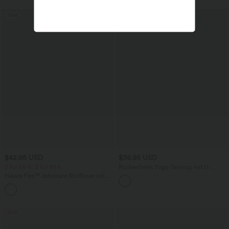
Sale
$42.95 USD
$36.95 USD
2 für 69 €, 3 für 99 €
Rückenfreies Yoga-Tanktop mit U-
Ausschnitt, überkreuzten Trägern und
Halara Flex™ dehnbare Stoffhose mit
abgerundetem Saum
hohem Bund, Waffelmuster,
+20
Seitentaschen und weitem Bein
Sale