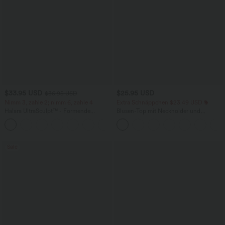
$33.95 USD
$25.95 USD
$36.95 USD
Nimm 3, zahle 2; nimm 6, zahle 4
Extra Schnäppchen $23.49 USD
Halara UltraSculpt™ - Formende
Blusen-Top mit Neckholder und
Workout-Leggings mit hohem Bund,
Schlüssellochausschnitt, plissiert,
+17
Seitentaschen und Bauchkontrolle
ärmellos, abgerundeter Saum
Sale